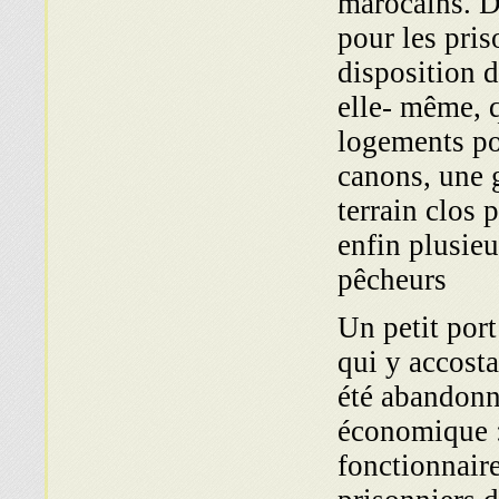
marocains. D'
pour les pris
disposition d
elle- même, q
logements pou
canons, une 
terrain clos 
enfin plusieu
pêcheurs
Un petit por
qui y accosta
été abandonn
économique :
fonctionnair