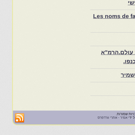
שי
Les noms de fam
 עולם.הרמ"א
שמיר
 ידי
אמיר - אתרי וורדפרס