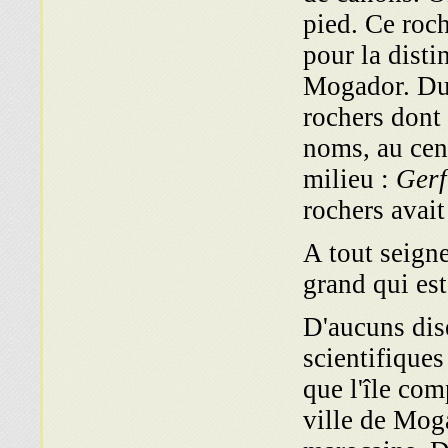
pied. Ce roch
pour la disti
Mogador. Du 
rochers dont
noms, au cen
milieu :
Gerf
rochers avait
A tout seign
grand qui est
D'aucuns dise
scientifiques
que l'île com
ville de Moga