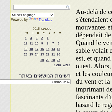
Au-delà de ce
s'étendaient
Powered by
Translate
mouvantes et
ספטמבר 2015
dépendait de 
א
ב
ג
ד
ה
ו
ש
5
4
3
2
1
Quand le vent
12
11
10
9
8
7
6
sable volait 
19
18
17
16
15
14
13
26
25
24
23
22
21
20
est, et quand 
30
29
28
27
ouest. Alors,
« אוג
אוק »
et les couleu
רשימת הנושאים באתר
du vent et la
רשימת
הנושאים
imprimant de
באתר
fascinants d'
hasard le reg