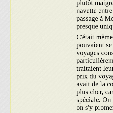
plutôt maigre
navette entre 
passage à Mo
presque uniq
C'était même 
pouvaient se
voyages cons
particulièrem
traitaient le
prix du voyag
avait de la c
plus cher, ca
spéciale. On 
on s'y promen