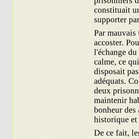
prisonniers d
constituait 
supporter par
Par mauvais t
accoster. Pou
l'échange du c
calme, ce qui
disposait pa
adéquats. Com
deux prisonni
maintenir hab
bonheur des a
historique et
De ce fait, l