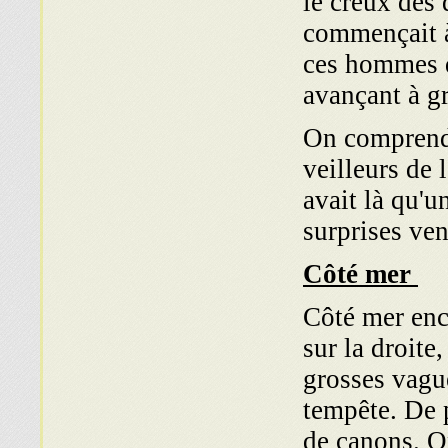
le creux des 
commençait à
ces hommes d
avançant à gr
On comprend q
veilleurs de l
avait là qu'u
surprises ven
Côté mer
Côté mer enco
sur la droite,
grosses vague
tempête. De p
de canons. On