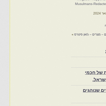
Musulmans-Redacte
 – מצרים – ג'ואן פיטרס
»
 של חכמי
שראל.
ם שנוהגים