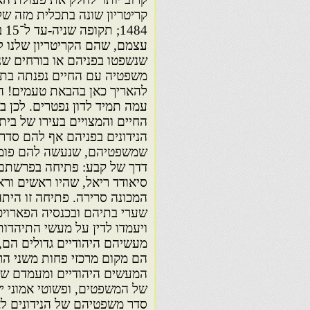
שנשפטו בפניהם או בורחים שנ
משפטיה עם החיים נפנתה בתקו
להאריך כאן בהבאת טעמים! הד
עמה תמיד לדון נפטרים. לכן 
החיים והמצויים בעירו של בית־
הנידונים בפניהם אף להם סדר 
שמשפטיהם, שנעשה להם פומבי 
דדך של קבע: פתיחה בפרשתם 
סיאודד ריאל, שהיו ראשים וראשו
שערי בתיהם ובכנסיה הפארויכ
ויעמדו לדין על מעשי התיהדו
מעשיהם היהודיים גדולים הם, 
הם מקום מרכזי פחות משני הרא
המעשים היהודיים ומעמדם של
של המשפטים, ופשוטי אמוני יש
סדר משפטיהם של הנידונים לאח