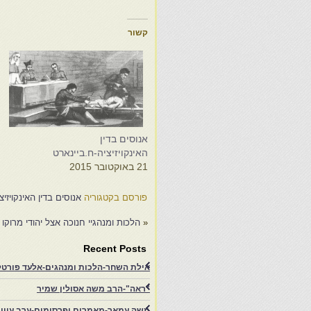
קשור
אנוסים בדין
ד
האינקויזיציה-ח.ביינארט
ב
21 באוקטובר 2015
8
פורסם בקטגוריה
אנוסים בדין האינקויזיצ
«
הלכות ומנהגיי חנוכה אצל יהודי מרוקו
Recent Posts
אילת השחר-הלכות ומנהגים-אלעד פורטל-
"ראה"-הרב משה אסולין שמיר
משה עמאר-מאמרים ופרסומים-ערב עיון ב