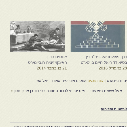
רך פעולתו של בית־הדין
אנוסים בדין
סיאודד ריאל-חיים ביינארט
האינקויזיציה-ח.ביינארט
2 באפריל 2016
21 בנובמבר 2014
יה-ח.ביינארט
|
עם התגים
אנוסים-אינויזיציה-סאודד-ריאל-ספרד
אגיל אשמח בישועתך – פיוט יסדתי לכבוד החנוכה-רבי דוד בן אהרן חסין
»
פיוטים וסליחות
יצירתם הרוחנית של חכמי מרוקו-מועצת הרבנים במרוקו ומועצת הרבנות