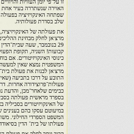
זו על־פי יומן העוויות והויו
האוירה שנשתררה בעיר אחת ב
שפתחה האינקויזיציה בפעולה 
שלב בסדרת פעולותיה.
29 בנובמבר, שעה שבית־הדין
כינוסי האינקויזיטורים. אם בו
המשפטית נמצא שאין למעשה ש
מרצ׳אן לבנות את פעולת בית־ה
התובע על דרכו בתביעה (שאין
כבימים שלאחר־מכן, והדעת נו
של האינקויזיטורים בסביליה ב
במיעוטם עסקו בהם בענינים 
המשפט הספרדי החילוני. משו
פעולתו של בית־ הדין בסיאודד 
קרוב יותר לחלק את פעולת האי