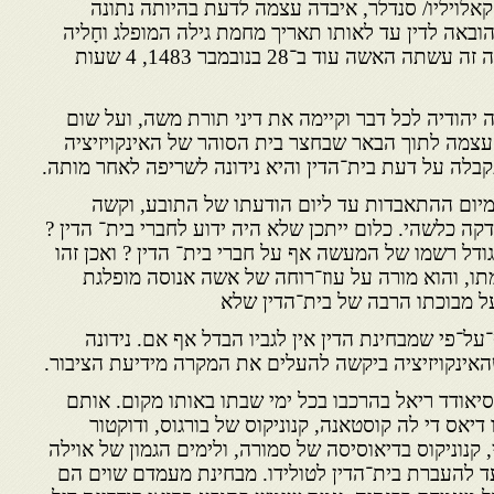
אלויליו/ סנדלר, איבדה עצמה לדעת בהיותה נתונה
הובאה לדין עד לאותו תאריך מחמת גילה המופלג וחָליה
שלקתה בו בבית־הסוהר. מעשה זה עשתה האשה עוד ב־28 בנובמבר 1483, 4 שעות
יהודיה לכל דבר וקיימה את דיני תורת משה, ועל שום
צמה לתוך הבאר שבחצר בית הסוהר של האינקויזיציה
בלה על דעת בית־הדין והיא נידונה לשריפה לאחר מותה.
יום ההתאבדות עד ליום הודעתו של התובע, וקשה
 כלשהי. כלום ייתכן שלא היה ידוע לחברי בית־ הדין ?
גודל רשמו של המעשה אף על חברי בית־ הדין ? ואכן זהו
תו, והוא מורה על עוז־רוחה של אשה אנוסה מופלגת
על מבוכתו הרבה של בית־הדין שלא
על־פי שמבחינת הדין אין לגביו הבדל אף אם. נידונה
אינקויזיציה ביקשה להעלים את המקרה מידיעת הציבור.
יאודד ריאל בהרכבו בכל ימי שבתו באותו מקום. אותם
 דיאס די לה קוסטאנה, קנוניקוס של בורגוס, ודוקטור
י, קנוניקוס בדיאוסיסה של סמורה, ולימים הגמון של אוילה
עד להעברת בית־הדין לטולידו. מבחינת מעמדם שוים הם