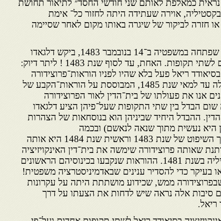
ויים נראית כמאלפת לאותם שני חודשי החסד״ לתיאור תחושת
קסטיליה, אוירה שעתידה היתה לחזור כל־ אימת
או חזרה לביקור של שיגרה באותו מקום לאחר שסיימה
את פעולתה של האינקויזיציה, שפתחה במשפטיה ב־14 בנובמבר 1483, ביקש דלגאדו
מרצ׳אן לחלק מבחינת ההליכים לשתי תקופות. האחת, עד לסוף שנת 1483 ! ליתר דיוק:
 בסיאודד ריאל פעל בלא שהיו לפניו הוראות־פרוצידורה
קבועות! השניה, תקופת הפעולה עד למאי שנת 1485, המבוססת על הוראות־הקבע של
חנים אנו את פעולתו של בית־הדין לאור הפרוצידורה
ום הבדל בין שתי התקופות שעל־פיהן הציע דלגאדו
דין. ההבדל היחיד שביניהן הוא בנוסחאות של הצהרות
 היא נעשית מתוך שנאה לנאשם) ובכמה
פעולות־פרוצידורה אחרות. דרך השיפוט של שנת 1483 וראשית שנת 1484 היא אותה
תנת שאותה פרוצידורה שימשה את בית־דין האינקויזיציה
בספרד מראשית פעולתה בסביליה בשנת 1481. ההוראות שנקבעו בכינוסיהם הראשונים
או בעיקר כדי להסדיר ענינים שבאדמיניסטרציה משפטית!
שבפרוצידורה ממש, שכידוע מושתתת היתה על עקרונות
ם סיבות אלה נראה שיש לדחות את הצעתו על דרך
ריאל.
נקויזיציה בסיאודד ריאל לשתי תקופות אחדות ועל־פי