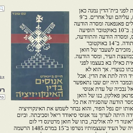
לפני בית־הדין נמנה כאן
את וידוייהם של אנוסים עצמם, עליהם ועל אחרים. ב־9
לים פאנפאנה ומסרה הודעה
והתוודעה לפני חוקרי בית־הדין. ב־10 באוקטובר הופיעה
ס, ומסרה הודעה והתוודעה,
ולמחרת הופיע בעלה עצמו והתודה. ב־14 באוקטובר
, מזכירם לשעבר של חואן
 במועצת העיר, ומסר הודעה.
ית כאילו בא בעצמו לפני
תו כנוצרי. אך הוא לא
יד היה לתת את הדין. אבל
« נ
ימים הללו נראה ש־3 בנובמבר היה יום שבו נתאפשר
ל נבכיה של עדת אנוסי
רש
רנאן פאלקון, בנו של הואן
רשי
הנו
ומסר הודעה שהסגירה את כל
באת
תו יום נפל הפור, והוא נבחר לשמש את האינקויזיציה
היתה לערוך נגד אנוסי סיאודד ריאל וסביבתה. וביום
ונור די לה אוליבה, בתו של חואן מרטינס די לום
אוליבוס, אף הוא מחשובי אנוסיה של העיד שעצמותיו נשרפו ב־15 במרס.1485 הרשמה