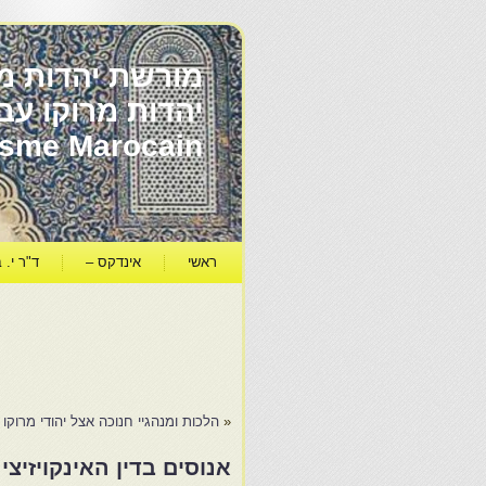
מורשת יהדות מר
ïsme Marocain
ראשי
אינדקס –
ד"ר י. ב
«
הלכות ומנהגיי חנוכה אצל יהודי מרוקו
אנוסים בדין האינקויזיצי