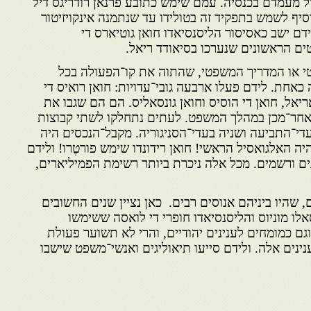
דל מעמדם בכנסיה. עמם שימש כתובע פרנאן רודריגס דיל
סיף לשמש בתפקיד זה בטולידו עד שנתמנה אינקויזיטור
ידם ישב כאסיסור הליסנסיאדו חואן גוטיארס די
ם הראשונים שנערכו בסיאודד ריאל.
י או המדריך המשפטי, שהתוה את קו־הפעולה בכל
אחת. לידם פעלו ארבעה גובי־עדויות: חואן רואיס די
אריאל, חואן די הוסיס וחואן גונסאליס. הם הם שגבו את
אחר־מכן במהלך המשפט. לעתים נתחלקו לשתי קבוצות
די־התביעה ושניה בעדי־הסניגוריה. מקבל־הנכסים היה
היה האלגואסיל הראשי! חואן רידונדו שימש פורטֶרו! ולידם
נים ורשמים. מכל אלה ניכרת ביותר רשימת הפמיליארים,
שהיו ביניהם אנוסים רבים. כאן נציין שנים החשובים
לו מוניוס והליסנסיאדו חופרי די לואסה ששימשו
וגם כמומחים לענינים יהודיים, והרי לא תשוער פעולת
נינים אלה. ולידם סייעו תיאוליגים ואנשי־משפט שישבו