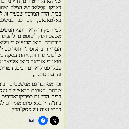
שני האינקויזיטורים, חוץ מהב
בארקו, קפֶליאן של המלך, שהו
בבית־הדין המרכזי שבעיר זו. ל
באלטאנאס, הנזכר כבר במשפטי
לפי תפקידו הוא היועץ המשפט
משפט ויעץ לשופטים ולתביעה כ
קורדובה, חואן מרטינס די וילי
העדויות בתקופת־החסד וגם ל
של גובי עדויות, אחת עסקה בע
חואן די אורֵיאָה חואן אלפארו 
פעלו פמיליארים רבים, נוטריו
והדעת נותנת,
וכך מסתבר גם ממשפטים רבים, 
שבהם, האחים הבאצ׳יליר גונסא
בבית־הדין גם כפרוקוראדורים 
בית־הדין בלא סיוע מומחים לע
בהתיעצות על פסק־הדין.