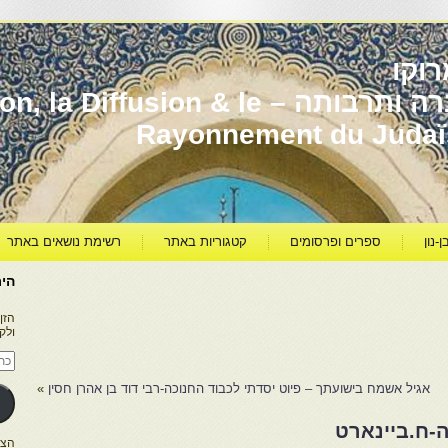
וקו
יהדות מרוקו עברה ותרבותה – usion & le
Rayonnement du Juda
ן-נון
ספרים ופרסומים
קטגוריות באתר
רשימת נושאים באתר
היר
הזן
ולק
כתו
דוא
אלק
אגיל אשמח בישועתך – פיוט יסדתי לכבוד החנוכה-רבי דוד בן אהרן חסין
»
ה-ח.ביינארט
הצטרפו ל