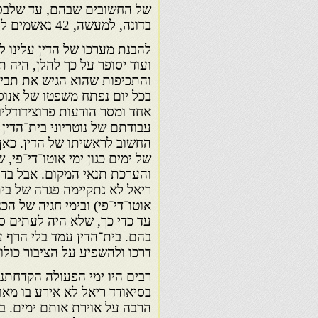
של החשובים שבהם, עד שלבסוף
בדונה, למעשה, 42 נאשמים לפי כתב־אשמה אחד ובהוציאה פסק־דין כולל ואחד לכולם.
להבנת מערכו של הדין עלינו 
ועוד יסופר על כך להלן, היה ת
והתכיפות שהוא הגיש את תביע
בכל יום נפתח משפטו של אנוס
אחד ומסר הודעות פרוצידודלי
עבודתם של נוטריוני בית־הד
החשוב לראשיתו של הדין. כאן
של ימים כגון ימי אוטו־די־פי
והערכת תנאי המקום. אבל בדרו
ריאל לא נתקיימה פגרה של בית
אוטו־די־פי) ובימי חגיה של הכנ
עד כדי כך, שלא היה לעתים סי
בהם. בית־הדין עמד בלי הרף ע
דרכו ולהשפיע על הציבור כולו.
רבים היו ימי הפעולה הקדחתני
בסיאודד ריאל לא אירע בו מאו