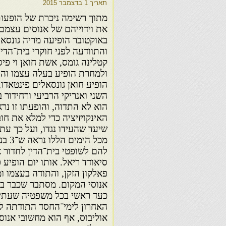
תאריך
1 בדצמבר 2015
מתוך רשימה ניכרת של הופעות 
באוקטובר הופיעה מריה גונסא
קטלינה גומס, אשת חואן וי פי
הופיע חואן גונסאלים פינטאדו
השני ואנריקי הרביעי ורחידור
הוא לא התדוה, והופעתו זו נרא
האינקויזיציה כדי למלא את חוב
שיעד שהעידו נגדו, ועל כך עת
מכל ה
להם לשופטי בית־הדין לחדור א
סיאודד ריאל. אותו יום הופיע פ
פאלקון הזקן, והתודה בעצמו 
אנוסי המקום. מסתבר שכבר באו
כעד ראשי בכל משפטיה שעתידה 
האחרון לימי־החסד התודתה ליא