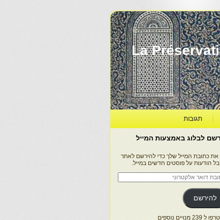
La Préservation, la Diff
תגובות
שם לבלוג באמצעות המייל
 את כתובת המייל שלך כדי להירשם לאתר
בל הודעות על פוסטים חדשים במייל.
בת
ר
טרוני
להירשם
 239 מנויים נוספים