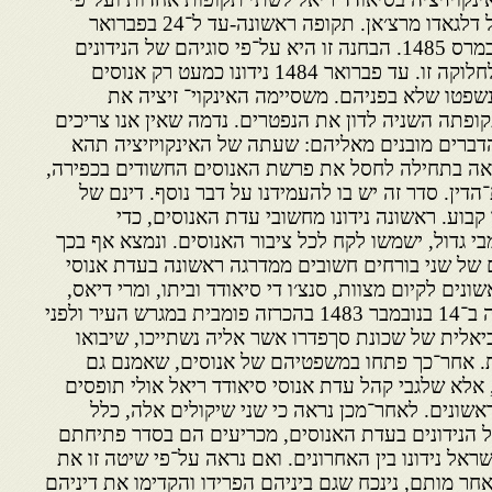
קריטריון שונה בתכלית מזה של דלגאדו מרצ׳אן. תקופה ראשונה-עד ל־24 בפברואר
1484; תקופה שניה-עד ל־15 במרס 1485. הבחנה זו היא על־פי סוגיהם של הנידונים
עצמם, שהם הקריטריון שלנו לחלוקה זו. עד פברואר 1484 נידונו כמעט רק אנוסים
שפטו שלא בפניהם. משסיימה האינקוי־ זיציה את
פתה השניה לדון את הנפטרים. נדמה שאין אנו צריכים
ברים מובנים מאליהם: שעתה של האינקויזיציה תהא
באה בתחילה לחסל את פרשת האנוסים החשודים בכפירה,
הדין. סדר זה יש בו להעמידנו על דבר נוסף. דינם של
קבוע. ראשונה נידונו מחשובי עדת האנוסים, כדי
גדול, ישמשו לקח לכל ציבור האנוסים. ונמצא אף בכך
של שני בורחים חשובים ממדרגה ראשונה בעדת אנוסי
נים לקיום מצוות, סנצ׳ו די סיאודד וביתו, ומרי דיאס,
המכונה סרירה. פתיחה זו היתה ב־14 בנובמבר 1483 בהכרזה פומבית במגרש העיר ולפני
יאלית של שכונת סךפדרו אשר אליה נשתייכו, שיבואו
ת. אחר־כך פתחו במשפטיהם של אנוסים, שאמנם גם
אלא שלגבי קהל עדת אנוסי סיאודד ריאל אולי תופסים
שונים. לאחר־מכן נראה כי שני שיקולים אלה, כלל
 הנידונים בעדת האנוסים, מכריעים הם בסדר פתיחתם
ראל נידונו בין האחרונים. ואם נראה על־פי שיטה זו את
ר מותם, נינכח שגם ביניהם הפרידו והקדימו את דיניהם