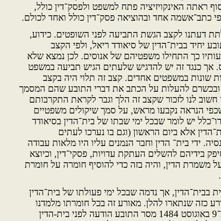
 ראתה האינקויזיציה פתח למשפט ולפסק־דין כולל,
לתת דעתנו לקצב הגשת התביעה לפני השופטים. כידוע,
ובע יחיד בבית־הדין של סיאודד ריאל, ולפי הקצב
ותיו כך התחילו משפטיהם של אנוסים. לכן נמצא שלא
. אך כנגד זה יש להדגיש שלעתים הגיש תביעה במשפט
ות שונות במשפטים אחדים. קצב זה תלוי היה בקצב
ין ובכשרם להעלות על הכתב את דברי התובע שהם המסמך
 חשוב לנו לזכור שקצב זה הלך וגבר לקראת התקרבותם
, שכפי הנראה נקבעו מראש, על סמך שיקולים משפטיים
־כלל יש לומר שבכל ימי שבתו של בית־הדין בסיאודד
־הדין אלא ביום הראשון (וגם בו נערכו לעתים
סיה. ידי בית־ הדין וחבר הנמנים עליו היו מלאות עבודה
פק בידיהם להשלים העתקת עדויות, פסקי־דין, וכיוצא
ל משמרת הדין, והיה בזה כדי להוסיף חומרה על חומרת
ת בבית־הדין, אך נדמה שבכל ימי פעולתו של בית־הדין
רע כזה שנתארו להלן. מאורע זה בכל חומרתו מלמדנו
הרבה על אוירת אותם ימים. ב־9 באוגוסט 1484 מסר התובע הודעה לפני בית-הדין