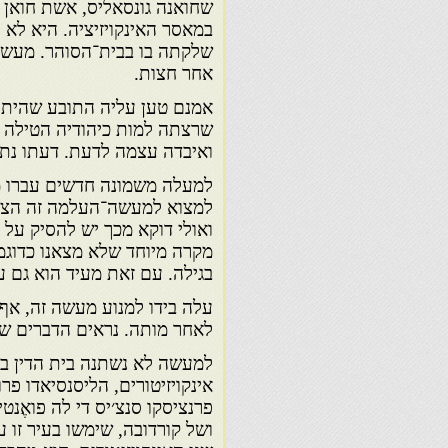
שחואנה גונסאליס, אשת חואן ק
במאסר האינקויזיציה. היא לא 
אחר חצות.
אמנם טען עליה התובע שהיתה 
שרצתה למות כיהודיה הטילה ע
ואיבדה עצמה לדעת. דעתו נתק
למעלה משמונה חדשים עברו מ
למצוא למעשה־העלמה זה הצדקה
ואולי דוקא מכך יש להסיק על 
מקרה מיוחד שלא מצאנו כדוגמ
בגילה. עם זאת מעיד הוא גם 
עלה בידו למנוע מעשה זה, אף־
לאחר מותה. נראים הדברים שה
למעשה לא נשתנה בית הדין בס
אינקויזיטורים, הליסנסיאדו פרו
פרנציסקו סנצ׳יס די לה פואֶנט
ושל קורדובה, שימשו בעיר זו 