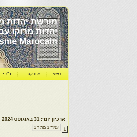
מורשת יהדות מר
ïsme Marocain
ראשי
אינדקס –
ד"ר י. ב
ארכיון יומי:
31 באוגוסט 2024
עמוד 1 מתוך 1
1