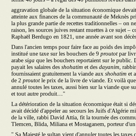
aggravation globale de la situation économique devait
atteinte aux finances de la communauté de Meknès priv
la plus grande partie de recettes traditionnelles – on n
raison, les sources juives restant muettes à ce sujet –
Raphaël Berdugo en 1821, une année avant son décès
Dans l'ancien temps pour faire face au poids des impôt
institué une taxe sur les bouchers de 9
proutot
par liv
arabe
siga
que les bouchers reportaient sur le public. D
payait les salaires des
shohatim
et des
dayanim,
rabbin
fournissaient gratuitement la viande aux
shohatim
et 
de 2
proutot
le prix de la livre de viande. Et voilà que
annulé toutes les taxes, aussi bien sur la viande que su
et tout autre produit…"
La détérioration de la situation économique était si d
avait décidé d'appeler au secours les Juifs d'Algérie m
de la ville, rabbi David Attia, fit la tournée des comm
Tlemcen, Blida, Miliana et Mostaganem, porteur d'un
" Sa Majesté le sultan vient d'annuler toutes les taxes