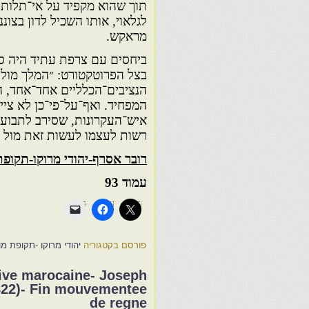
תוך שהוא מקפיד על אי־תלות
לגלאוי, אותו השכיל לדון בצו
מראקש.
ביחסים עם צרפת עתיד היה סי
בצל הפרוטקטורט: ״המלך מולך
הנציבים־הכלליים אחד־אחד, הח
המפחיד. ואף־על־פי־כן לא ציי
איש־העקרונות, שסירב לתבו
רשות לעצמו לעשות זאת מול 
רובר אסרף-יהודי מרוקו-תקופת המל
עמוד 93
פורסם בקטגוריה
יהודי מרוקו -תקופת מו
ive marocaine- Joseph
822)- Fin mouvementee
de regne