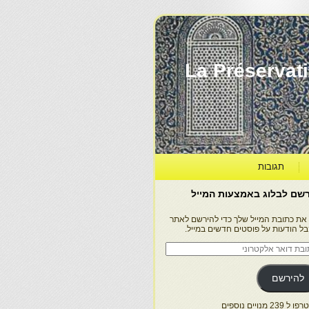
La Préservation, la Diff
תגובות
שם לבלוג באמצעות המייל
 את כתובת המייל שלך כדי להירשם לאתר
בל הודעות על פוסטים חדשים במייל.
בת
ר
טרוני
להירשם
 239 מנויים נוספים