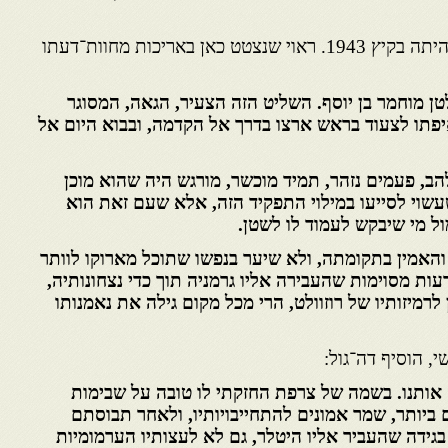
הפגישה הראשונה עם דה־גול היתה בקיץ 1943. ראוי שנצטט כאן באריכות מחוות־דעתו
ן מוחמר בן יוסף. השליט הזה הצעיר, הגאה, המסוגר
פתו
לצעוד בראש ארצו בדרך אל הקדמה, ובבוא היום אל
ב, פעמים נזהר, תמיד מוכשר, מורגש היה שהוא מוכן
עשוי לסייעו במילוי התפקיד הזה, אלא שעם זאת הוא
ל מי שיבקש לעמוד לו לשטן.
האמין בתקומתה, ולא שיער בנפשו שתוכל מארוקו לוותר
ות מסוימות שהעבירה אליו גרמניה תוך כדי נצחונותיה,
רמיזותיו של רוזוולט, הרי מכל מקום גילה את נאמנותו
, הוסיף דה־גול:
אותנו. בשמה של צרפת החזקתי לו טובה על שבימות
 ביותר, שמר אמונים להתחייבויותיו, ולאחר תבוסתם
ידה שהעביר אליו היטלר, גם לא לעצותיו הערמומיות