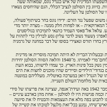
שפעתו המדינית של איש כגנרל נוגס, שמאותה שעה
. בזיווג בין הסולטן לנציב־הכללי, הגם שהיחסים נשארו
ו של הסולטן על העליונה.
 משום שפעל נגד הזרם: ידידו נוגס בחר בשיתוף־פעולה,
המארוקאית – או לפחות חלק ממנה – מצרה יותר מדי
 עלאל אל־פאסי העמיד כתנאי לתמיכתו בגוליסטים
רג׳ (שעוד נשוב לדבר עליו) נסע לברלין כדי לתהות על
רץ בחרו תורס ונאצירי בסופו של דבר במחנה של גרמניה
 ובבעלות־הברית לא היתה תמיכה מוסרית או מדינית
בלבד. היתה זו גם תמיכה של לוחם־מרי לאמיתו. מ־1940 והלאה הסווה הסולטן יחידות
ן נשק בכל פינות הארץ. כך עמדו לרשותו, בבוא העת
יילים בגדודי־הילידים וסיירים שהיו מוכנים לחצות את הים
 של הגנרל ז׳ואן במערכה באיטליה. מעלליהם במונטה
באית של מלחמת־העולם השנייה.
אחרי נחיתת האמריקאים בנובמבר 1942 באה ועידת־אנפה, שציינה את פריצתו של סידי
 וכמה פגישות היו לו לסולטן – אחת מהן בארבע עיניים –
תו לתבוע בפה מלא את העצמאות והבטיח לו את סיועה
יש־שיחו, נמנע בכל־זאת מלנצל לטובתו את קשייה של