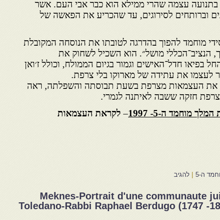
 בתנועה עצמה שהרי ממילא הוא כבר אבי העם. אשר
ננים וברותחים לסירוגים, עד שהכריע את הפאשה של
די מוחמד להפוך בהדרגה לטובתו את הנוסחה המקובלת
, הנציב־הכללי מושל״. הוא השכיל לשחוק את
ל בפיאו חדל־האישים וגמור בגיום הממולח, וכולל ז׳ואן
ר לעצמו את עתידה של מארוקו בלי צרפת.
ע את העצמאות מצרפת בשעת תבוסתה והשפלתה, ראה
צרפת חזקה ששבה לאיתנה לגמרי.
ך מוחמד ה-5- 1997
–
לקראת העצמאות
חמד ה-5
|
להגיב
Meknes-Portrait d'une communaute ju
Toledano-Rabbi Raphael Berdugo (1747 -1