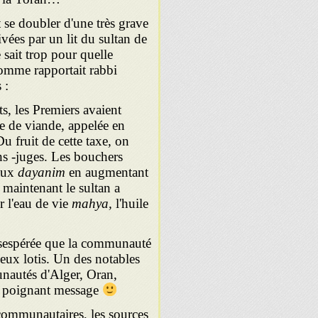
 se doubler d'une très grave
ées par un lit du sultan de
e sait trop pour quelle
 comme rapportait rabbi
 :
s, les Premiers avaient
re de viande, appelée en
u fruit de cette taxe, on
s -juges. Les bouchers
aux
dayanim
en augmen­tant
 maintenant le sultan a
r l'eau de vie
mahya,
l'huile
ésespérée que la com­munauté
ieux lotis. Un des notables
unau­tés d'Alger, Oran,
 poi­gnant message
 communautaires, les sources