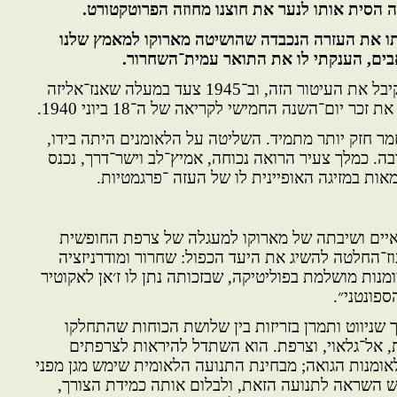
ה הסית אותו לנער את חוצנו מחוזה הפרוטקטורט.
תו את העזרה הנכבדה שהושיטה מארוקו למאמץ שלנו
בים, הענקתי לו את התואר עמית־השחרור.
סידי מוחמר היה הזר היחיד שקיבל את העיטור הזה, וב־1945 צעד במעלה שאנז־אליזה
כר יום־השנה החמישי לקריאה של ה־18 ביוני 1940.
ר חזק יותר מתמיד. השליטה על הלאומנים היתה בידו,
ה. כמלך צעיר הרואה נכוחה, אמיץ־לב וישר־דרך, נכנס
ות במזיגה האופיינית לו של העזה ־פרגמטיות.
יים ושיבתה של מארוקו למעגלה של צרפת החופשית
ז־החלטה להשיג את היעד הכפול: שחרור ומודרניזציה
נות מושלמת בפוליטיקה, שבזכותה נתן לו ז׳אן לאקוטיר
ספונטני״.
 שניווט ותמרן בזריזות בין שלושת הכוחות שהתחלקו
, אל־גלאוי, וצרפת. הוא השתדל להיראות לצרפתים
אומנות הגואה; מבחינת התנועה הלאומית שימש מגן מפני
ש השראה לתנועה הזאת, ולבלום אותה כמידת הצורך,