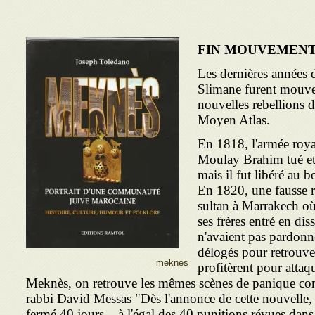
FIN MOUVEMENT
Les dernières années
Slimane furent mouve
nouvelles rebellions d
Moyen Atlas.
En 1818, l'armée royal
Moulay Brahim tué et l
mais il fut libéré au 
En 1820, une fausse 
sultan à Marrakech où 
ses frères entré en di
n'avaient pas pardonné
délogés pour retrouver
meknes
profitèrent pour attaq
Meknès, on retrouve les mêmes scènes de panique co
rabbi David Messas "Dès l'annonce de cette nouvelle, l
fermé 40 jours – à l'égal des 40 punitions révues dan