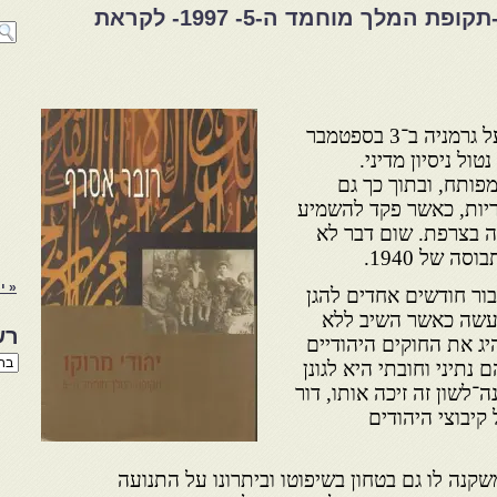
רובר אסרף-יהודי מרוקו-תקופת המלך מוחמד ה-5- 1997- לקראת
כאשר הכריזה צרפת מלחמה על גרמניה ב־3 בספטמבר
נטול ניסיון מדיני.
מפותח, ובתוך כך גם
ריות, כאשר פקד להשמיע
 בצרפת. שום דבר לא
ה של 1940.
« י
ור חודשים אחדים להגן
 עשה כאשר השיב ללא
רש
יג את החוקים היהודיים
רשי
 נתיני וחובתי היא לגונן
הנו
־לשון זה זיכה אותו, דור
באת
קיבוצי היהודים
קנה לו גם בטחון בשיפוטו וביתרונו על התנועה