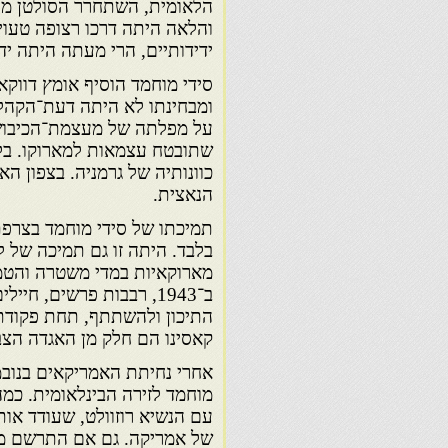
הלאומית, השתחרר הסולטן מה
והלאה היתה דרכו רצופה טעויות
ידידותיים, הרי מעתה היתה יד
סידי מוחמד הוסיף אומץ דווקא
ומבחינתו לא היתה דעת־הקהל 
על מפלתה של מעצמת־הכיבוש.
שתובטח עצמאות למארוקו. בלאפ
כוונותיה של גרמניה. בצפון הא
הנאצית.
תמיכתו של סידי מוחמד בצרפת
מארוקאיות במדי משטרה והטמי
ב־1943, רבבות פרשים, ח
התיכון ולהשתתף, תחת פקודתו
קאסינו הם חלק מן האגדה הצ
מוחמד לזירה הבינלאומית. כמה
עם הנשיא רוזוולט, שעודד או
של אמריקה. גם אם התרשם מא