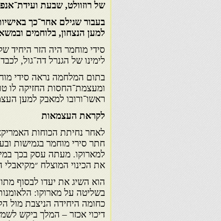
של רוזוולט, שבעת ועידת־אנפ
בעבור שגילם אחר־כך באישיו
למען הנצחון, בלוחמים ובמשא
לימינו של הגנרל דה־גול, לכבד את ז
בתום המלחמה נראה סידי מוחמ
ומעצמת־החסות החזיקה לו טוב
ראשו־ורובו למאבק למען העצמא
לקראת העצמאות
לאחר נחיתת הכוחות האמריקא
חתר סירי מוחמר בגמישות ובעו
למארוקו. מעתה עסק בכך במיומ
את הכינוי המוצלח ״מקיאבלי ה
הוא השיג את יעדו לבסוף מתוך
בשליטה על מארוקו: הלאומנות
כחומה היחידה הניצבת מול הל
דיכוי אכזר – המלך ביקש לשמ