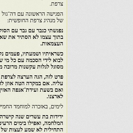
צרפת.
של מנהיג צרפת החופשית:
נפגשתי כגבר עם גבר עם הסולט
בתוך עצמו לא הסתיר את שאי
העצמאות.
כשראיתיו ושמעתיו, פעמים נלה
לבוא לידי הסכמה עם כל מי ש
מסוגל לגלות עקשנות מרובה מו
פרט לזה, הגה הערצה לצרפת ו
עליה. אם במקרה הטה אוזן לדע
ואם בשעת ועידת־אנפה האזין ל
לארצנו.
לימים, באזכרה למוחמד החמישי
ידידות בת עשרים שנה קישרה 
המלחמה, ואפילו בימים הרעים
התחילית לא שמע לעצות של בג