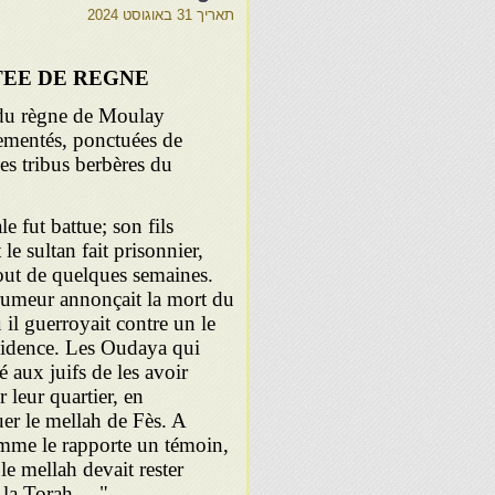
תאריך
31 באוגוסט 2024
EE DE REGNE
 du règne de Moulay
mentés, ponctuées de
es tribus berbères du
e fut battue; son fils
e sultan fait prisonnier,
bout de quelques semaines.
rumeur annonçait la mort du
il guerroyait contre un le
ssidence. Les Oudaya qui
 aux juifs de les avoir
 leur quartier, en
uer le mellah de Fès. A
mme le rapporte un témoin,
e mellah devait rester
s la Torah… "