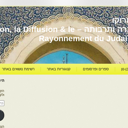
וקו
יהדות מרוקו עברה ותרבותה – usion & le
Rayonnement du Juda
ן-נון
ספרים ופרסומים
קטגוריות באתר
רשימת נושאים באתר
היר
הזן
ולק
כתו
דוא
אלק
הצטרפו ל