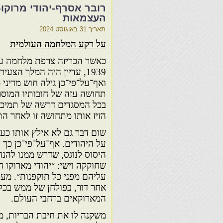
העצמאות
תאריך
31 באוגוסט 2024
על רקע המלחמה העולמית
1939, עדיין היה המלך הצעיר 
ואף־על־פי־כן גילה חוש מדיני 
תחושה עזה של חובותיו המוס
בכל המסגדים דרשה של תמיכה
הזיז אותו מתחושה זו לאחר התבוס
שום דבר גם לא אילץ אותו כעב
על היהודים. אף־על־פי־כן כך
היסוס לנוגס, שדרש ממנו להנה
שחוקקה וישי: ״יהודי מארוקו הם
עליהם מפני כל תוקפנות״. מענה
אחר דור, בפולחן של ממש בכל 
המארוקאים ברחבי העולם.
משקנה לו את חיבת הבריות, מש