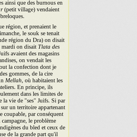
es ainsi que des burnous en
r
(petit village) vendaient
s breloques.
e région, et prenaient le
dimanche, le souk se tenait
nde région du Dra) on disait
 mardi on disait
Tlata des
 Juifs avaient des magasins
andises, on vendait les
rtout la confection dont je
 des gommes, de la cire
un
Mellah,
où habitaient les
eliers. En principe, ils
eulement dans les limites de
e la vie de "ses" Juifs. Si par
sur un territoire appartenant
 le coupable, par conséquent
 la campagne, le problème
indigènes du bled et ceux de
use de la grande part qu'il