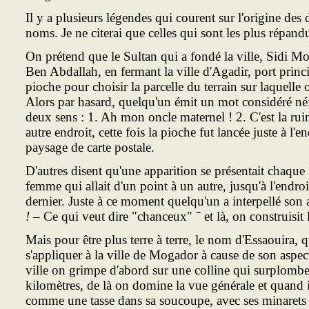
Il y a plusieurs légendes qui courent sur l'origine des
noms. Je ne citerai que celles qui sont les plus répand
On prétend que le Sultan qui a fondé la ville, Sidi 
Ben Abdallah, en fermant la ville d'Agadir, port princ
pioche pour choisir la parcelle du terrain sur laquelle 
Alors par hasard, quelqu'un émit un mot considéré né
deux sens : 1. Ah mon oncle maternel ! 2. C'est la rui
autre endroit, cette fois la pioche fut lancée juste à l'e
paysage de carte postale.
D'autres disent qu'une apparition se présentait chaque 
femme qui allait d'un point à un autre, jusqu'à l'endro
dernier. Juste à ce moment quelqu'un a interpellé son 
Ce qui veut " ־ et là, on construisit la ville.
!
Mais pour être plus terre à terre, le nom d'Essaouira, 
s'appliquer à la ville de Mogador à cause de son aspect
ville on grimpe d'abord sur une colline qui surplombe l
kilomètres, de là on domine la vue générale et quand il
comme une tasse dans sa soucoupe, avec ses minarets b