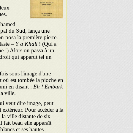
 deux
ues.
Mohamed
ipal du Sud, lança une
on posa la première pierre.
faste –
Y a Khali
! (Qui a
ne !) Alors on passa à un
ndroit qui apparut tel un
fois sous l'image d'une
it où est tombée la pioche en
ami en disant :
Eh ! Embark
– dire "chanceux
qui veut dire image, peut
 extérieur. Pour accéder à la
a ville distante de six
 fait beau elle apparaît
lancs et ses hautes