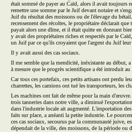
était sommé de payer au Caïd, alors il avait toujours rec
remettre une somme par le Juif devant notaire et s'engag
Juif du résultat des moissons ou de l'élevage du bétail.
recensement des récoltes, le propriétaire déclarait que t
payait alors une dîme, et il était quitte en donnant bien
y avait des propriétaires riches et respectés par le Caïd
un Juif par ce qu'ils croyaient que l'argent du Juif leu
Il y avait aussi des cas sociaux.
Il me semble que la mendicité, inéxistante au début, a 
à mesure que le progrès scientifique a été introduit a
Car tous ces portefaix, ces petits artisans ont perdu leu
charrettes, les camions ont tué les transporteurs, les char
Les machines ont fait de même pour la main d'œuvre.
trois tanneries dans notre ville, a diminué l'exportati
dans l'industrie locale ait augmenté. L'importation des 
faits sur place, a anéanti la petite industrie. Le pour
ces cas sociaux, secourus par la communauté juive, est 
dépendait de la ville, des moissons, de la période ou d