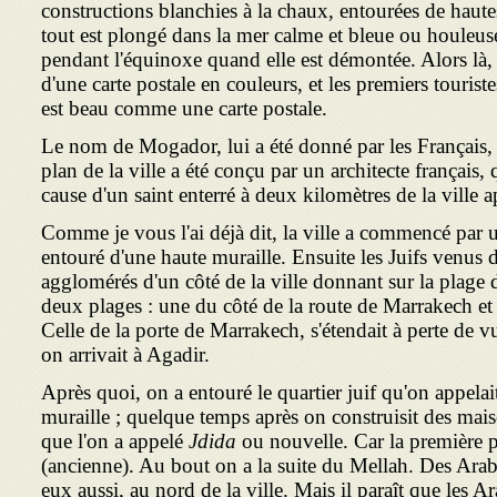
constructions blanchies à la chaux, entourées de haute
tout est plongé dans la mer calme et bleue ou houleus
pendant l'équinoxe quand elle est démontée. Alors là, e
d'une carte postale en couleurs, et les premiers touristes
est beau comme une carte postale.
Le nom de Mogador, lui a été donné par les Français, 
plan de la ville a été conçu par un architecte français, 
cause d'un saint enterré à deux kilomètres de la ville
Comme je vous l'ai déjà dit, la ville a commencé par 
entouré d'une haute muraille. Ensuite les Juifs venus de
agglomérés d'un côté de la ville donnant sur la plage de
deux plages : une du côté de la route de Marrakech et l
Celle de la porte de Marrakech, s'étendait à perte de vu
on arrivait à Agadir.
Après quoi, on a entouré le quartier juif qu'on appelai
muraille ; quelque temps après on construisit des mai
que l'on a appelé
Jdida
ou nouvelle. Car la première p
(ancienne). Au bout on a la suite du Mellah. Des Ara
eux aussi, au nord de la ville. Mais il paraît que les Ar