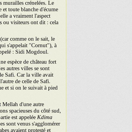
s murailles crénelées. Le
e et toute blanche d'écume
lle a vraiment l'aspect
 ou visiteurs ont dit : cela
(car comme on le sait, le
qui s'appelait "Cornut"), à
 appelé : Sidi Mogdoul.
une espèce de château fort
s autres villes se sont
 Safi. Car la ville avait
'autre de celle de Safi.
e et si on le suivait à pied
t Mellah d'une autre
sons spacieuses du côté sud,
artie est appelée
Kdima
bes sont venus s'agglomérer
abes avaient protesté et