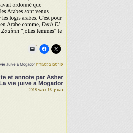
n avait ordonné que
e les Arabes sont venus
 les logis arabes. C'est pour
h en Arabe comme,
Derb El
 Zouînat
"jolies femmes" le
פורסם בקטגוריה
 vie Juive a Mogador
te et annote par Asher
La vie juive a Mogador
תאריך
16 במאי 2018