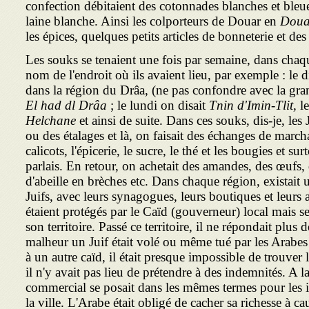
confection débitaient des cotonnades blanches et bleu
laine blanche. Ainsi les colporteurs de Douar en
Doua
les épices, quelques petits articles de bonneterie et de
Les souks se tenaient une fois par semaine, dans chaqu
nom de l'endroit où ils avaient lieu, par exemple : le 
dans la région du Drâa, (ne pas confondre avec la gra
El had dl Drâa
; le lundi on disait
Tnin d'Imin-Tlit,
le
Helchane
et ainsi de suite. Dans ces souks, dis-je, les
ou des étalages et là, on faisait des échanges de march
calicots, l'épicerie, le sucre, le thé et les bougies et su
parlais. En retour, on achetait des amandes, des œufs,
d'abeille en brèches etc. Dans chaque région, existait 
Juifs, avec leurs synagogues, leurs boutiques et leurs at
étaient protégés par le Caïd (gouverneur) local mais s
son territoire. Passé ce territoire, il ne répondait plus d
malheur un Juif était volé ou même tué par les Arabes 
à un autre caïd, il était presque impossible de trouver
il n'y avait pas lieu de prétendre à des indemnités. A
commercial se posait dans les mêmes termes pour les 
la ville. L'Arabe était obligé de cacher sa richesse à ca