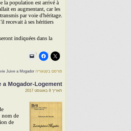
e la population est arrivé à
allait en augmentant, car les
ransmis par voie d'héritage.
l recevait à ses héritiers
seront indiquées dans la
פורסם בקטגוריה
 vie Juive a Mogador
ve a Mogador-Logement
תאריך
8 באוגוסט 2017
de
on nom de
tion de