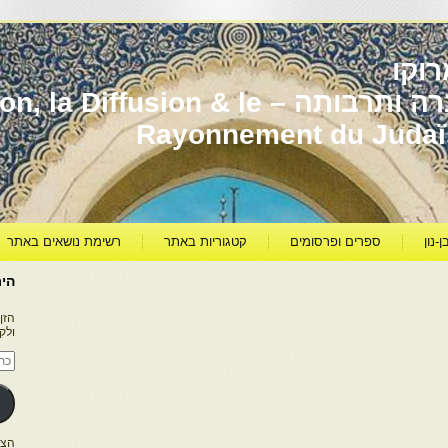
וקו
יהדות מרוקו עברה ותרבותה – usion & le
Rayonnement du Juda
ן-נון
ספרים ופרסומים
קטגוריות באתר
רשימת נושאים באתר
היר
הזן
ולק
כתו
דוא
אלק
הצטרפו ל