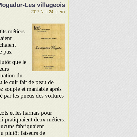
 Mogador-Les villageois
תאריך
24 ביולי 2017
its métiers.
saient
chaient
e pas.
lutôt que le
eurs
tuation du
 le cuir fait de peau de
sez souple et maniable après
cé par les pneus des voitures
cots et les harnais pour
ui pratiquaient deux métiers.
'aucuns fabriquaient
ou plutôt faiseurs de