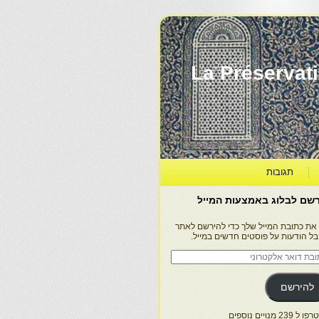
La Préservation, la Diff
תגובות
שם לבלוג באמצעות המייל
 את כתובת המייל שלך כדי להירשם לאתר
בל הודעות על פוסטים חדשים במייל.
בת
ר
טרוני
להירשם
 239 מנויים נוספים