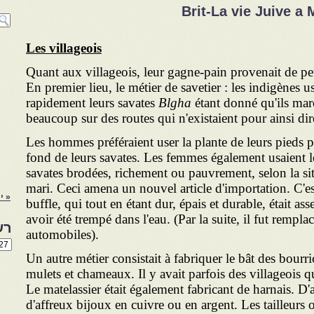
Brit-La vie Juive a
Les villageois
Quant aux villageois, leur gagne-pain provenait de pet
En premier lieu, le métier de savetier : les indigènes u
rapidement leurs savates
Blgha
étant donné qu'ils mar
beaucoup sur des routes qui n'existaient pour ainsi dir
Les hommes préféraient user la plante de leurs pieds p
fond de leurs savates. Les femmes également usaient l
savates brodées, richement ou pauvrement, selon la si
mari. Ceci amena un nouvel article d'importation. C'est
« י
buffle, qui tout en étant dur, épais et durable, était as
avoir été trempé dans l'eau. (Par la suite, il fut rempla
רש
automobiles).
רשי
הנו
Un autre métier consistait à fabriquer le bât des bourri
באת
mulets et chameaux. Il y avait parfois des villageois q
Le matelassier était également fabricant de harnais. D
d'affreux bijoux en cuivre ou en argent. Les tailleurs 