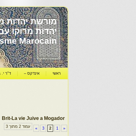
מורשת יהדות מר
ïsme Marocain
ראשי
אינדקס –
ד"ר י. ב
Brit-La vie Juive a Mogador
עמוד 2 מתוך 3
»
3
2
1
«