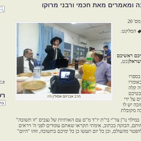
 ומאמרים מאת חכמי ורבני מרוקו
 20
 ◆ המלקט:
יכם ראשיכם
ישראל
(כט,
ספרו
אומרו
« י
ה קלה
בטיכם
רש
הרב אברהם אסולין היו
ם על ידי
רשי
בה יש לו
הנו
בה מקובלת
באת
במילוי נו"ן צד"י בי"ת יו"ד מ"ם עם האותיות של נצבים "זו תשובה"
חותם, הכוונה בכתוב, אימתי תקראו שאתם עומדים לפני ה' ויראים
פטר מהעולם, וכן כל יום תעשו כן כל ימיכם בתשובה, וזהו "היום"