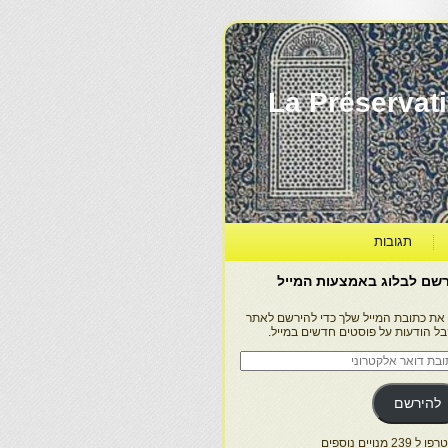
La Préservation, la Diff
תגובות
שם לבלוג באמצעות המייל
 את כתובת המייל שלך כדי להירשם לאתר
בל הודעות על פוסטים חדשים במייל.
בת
ר
טרוני
להירשם
 239 מנויים נוספים