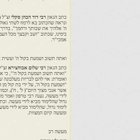
כתב הגאון
רבי דוד הכהן סקלי
זצ"ל (
ונראה שהכתוב בא לרמוז לשתי גאול
ה' אלהיך את שבותך ורחמך", בדרך
בימינו, שכתוב "ושב וקבצך מכל העמי
אמכי"ר.
ואתה תשוב ושמעת בקול ה' ועשית את
כתב הגאון
רבי שלום אבוחצירא
זצ"ל
"ואתה תשוב ושמעת בקול ה'", כי אמר
ואומרת: אוי להם לבריות מעלבונה של
"ושמעת בקול ה', על ידי בת קול מן 
אשר אנכי מצוך היום"( ל' , ח'), וכ
לידי מעשה, נענה רבי טרפון ואמר מעש
גדול שהלימוד מביא לידי מעשה. וכתב
לימוד גדול, שהלימוד מביא לידי מעשה
ומעשה קיום המצוות.
מעשה רב