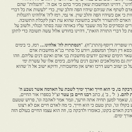
ינו", דהיינו המחשבות שאין מכיר בהם כי אם ה'. "והנגלות" שהם
האדם לשתף את שניהם שיהיו הפה והלב שוין, כדי "לעשות את כל דברי
כי אם כשיהיו הפה והלב שוין. אי נמי, רמז ל'ה' א'לוהינו ו'הנגלות
יך האדם להתעורר ולשוב בתשובה שהוא עת רצון לקבלת התשובה.
ורים ובסדקים כל מה שעבר עליו באותה שנה בסתר ובגלוי, ולשוב על
ת כל דברי התורה הזאת", דהיינו בחודש אלול עשה תשובה כדי לתקן
ו שופריה דיוסף (התרנ"ח). "
הנסתרות לה' אלהינו…
רמז, כי בימים
כסא דין המלך המשפט, ויודע כל סתרי בנ"א מחשבות אדם
 שאר הימים שאינם יודעים מחשבות בני אדם ואינם דנים עליהם. וזהו
 גם מהמלאכים ואינם דנים עליהם, בימים אלו של עשרת ימי
כן יעזוב רשע דרכו ואיש און מחשבותיו, ודוקא ישוב אל ה' שהוא
בקה בו, כי הוא חייך וארך ימיך לשבת על האדמה אשר נשבע ה'
 להם.
( ל' , ב' ), כתב
רבנו חיים בן עטר
זצ"ל בספרו אור החיים,
 שאמר למען תחיה אתה וזרעך, וגמר אמר לאהבה וגו', פרוש שטעם
ולו וגו', ונתן טעם כי הוא חייך, כי מה לאדם חיים אם לא רצונו
בק האדם בקונו, כאומרו ולדבקה בו, וזה הוא עצמו החיים בעולם הזה
ורך ימים.