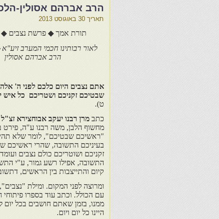
הרב אברהם אסולין-הלכה
תאריך
30 באוגוסט 2013
תורת אמך ◆ פרשת נצבים ◆ מס'
לאור רבותינו חכמי המערב זיע"א
הרב אברהם אסולין
אתם נצבים היום כלכם לפני ה' אלה
שבטיכם זקניכם ושטריכם כל איש 
ט).
כתב
מרן רבנו יעקב אבוחצירא זצ"ל
ב
מחשוף הלבן, משה רבנו ע"ה, פירט ב
"ראשיכם שבטיכם", לומר שלא תהי
בעיניכם התשובה, שהרי ראשיכם ש
זקניכם ושוטריכם כולם נצבים ועומדי
התשובה, אפילו רשע גמור, ע"י התשו
קיום והתייצבות בין הראשים, דתשו
ומרוצה לפני המקום. ומילת "נצבים", 
עם הכולל. וכתב עוד בספרו פיתוחי 
ממנו, בזמן שאתם חושבים בכל יום לה
היינו כל יום ויום.