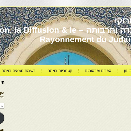
וקו
יהדות מרוקו עברה ותרבותה – usion & le
Rayonnement du Juda
ן-נון
ספרים ופרסומים
קטגוריות באתר
רשימת נושאים באתר
היר
הזן
ולק
כתו
דוא
אלק
הצטרפו ל