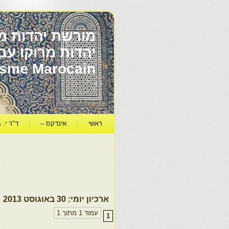
מורשת יהדות מר
ïsme Marocain
ראשי
אינדקס –
ד"ר י. ב
ארכיון יומי:
30 באוגוסט 2013
עמוד 1 מתוך 1
1