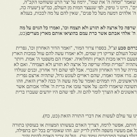
ו שאמר "ומחה ה' את שמו", ירמוז על יצר הרע ששוחטו הקב"ה,
, היינו ג' טיפין, לפי שנעצר המות מן העולם, כמ"ש (ישעיה כה,
 ה' אלהים דמעה מעל כל פנים", שאין להם על מה לבכות, בעגלא
 שרפה כל ארצה לא תזרע ולא תצמח וכו', ואמרו כל הגוים על מה
ת ה' אלהי אבתם אשר כרת עמם בהוציאו אותם מארץ מצרים
(כט,
רהם סבע
זצ"ל, בספרו צרור המור, "ואמר הדור האחרון וכו', גפרית
שכל העולם יצדיקו דין שמים, ולא יאמרו עשה להם עוול במכות הארץ
עם ויראו מכות הארץ ותחלואיה. יאמרו הם משפטי ה' אמת. ויותר
שתהיה "גפרית ומלח שריפה כל ארצה לא תזרע ולא תצמיח". ואם לא
רה של דור האחרון והנכרי. אבל לפי שהם דור אחרון, ובנים שנולדו
ם. גזרו אומר ואמרו, שהם ראויים לעונש גדול, שתהיה ארצם גפרית
 הראשונים, היו תמהים ואומר על מה עשה ה' ככה לארץ הזאת, וזהו
והתשובה שיאמרו להם: על אשר עזבו את ברית ה' אלהי אבותם אשר
שונים לא הוצרך לומר להם זה. לפי שהם היו יודעים שעברו ברית
נינו עד עולם לעשות את דברי התורה הזאת (כט, כח).
חותם, אפשר לרמוז, דצריך האדם בעשותו המצוות או בעוסקו בתורה
 אבל אם מעשיו משפה ולחוץ לריק יגע. וזהו שאומרים בכל יום בתפילה,
וי (אוצר המכתבים עמוד ער), ועל זה צריך האדם להיות זהיר