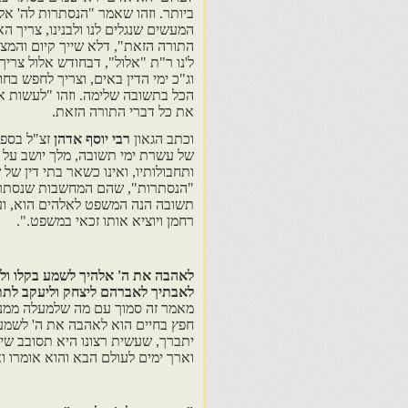
ביותר. וזהו שאמר "הנסתרות לה' אלה
המעשים שנגלים לנו ולבנינו, צריך 
התורה הזאת", דלא שייך קיום והמצוות 
ל'נו ר"ת "אלול", דבחודש אלול צר
וג"כ ימי הדין באים, וצריך לחפש בח
הכל בתשובה שלימה. וזהו "לעשות א
את כל דברי התורה הזאת.
וכתב הגאון
רבי יוסף אדהן
זצ"ל בספר
של עשרת ימי תשובה, מלך יושב על 
ותחבולותיו, ואינו כשאר בתי דין של
"הנסתרות", שהם המחשבות שנסתרות
תשובה הנה המשפט לאלהים הוא, ועל 
רחמן ויוציא אותו זכאי במשפט.".
לאהבה את ה' אלהיך לשמע בקלו ולד
לאבתיך לאברהם ליצחק וליעקב לתת
מאמר זה סמוך עם מה שלמעלה ממנו,
חפץ בחיים הוא לאהבה את ה' לשמע בק
יתברך, שעשית רצונו היא תסובב שיד
וארך ימים לעולם הבא והוא אומרו וא