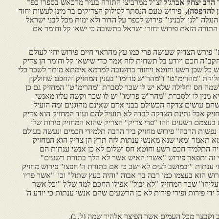
הרב יצחק אברג'ל
זצ"ל ממרביצי התורה בעיר מרכאש בספרו כפר
ן להדפסה),
פירוש טעם הנסתר לסילוק הצדיקים בר מינן לעשות יחוד
 הנגלה "לנו ולבנינו" פירוש לכפר על הדור ולא ימות מכל לבני ישראל
תורה הזאת פירוש יחזרו ישראל בתשובה כי ישאו קל וחומר אם
" פירש הצדיק שעושה פרי כמו עץ מהראוי חיים פירוש יחיו לעולם
קב"ה חכם ויודע בל תשחית לזה אמר כדי שישאו קל וחומר הן צדיק
ש כל שכן רשע וחוטא ויחזור בתשובה למרמא אימתא מותר לשכר כלי
מחלוקת "מהרימ"ט" ו"מהר"ש פרימו" בענין המחזיק והחכם שחולקין
מה חס וחלילה שלא יש לו שכר לסברת "מהרימ"ט" המחזיק גם כן
א מנין לו ולסברת "מהר"ש פרימו" יש לו שכר וקשה עליו מאנשי
הם עושים צדקה הכשילם בבני אדם שאינם מהוגנים ומה הועיל
חזיק אבל נתינת הצדקה לבדה לא תועיל להם ועוד המחזיק הוא צדיק
 בעצמם רשעים וזהו "פרי צדיק" הצדיק שהוא המחזיק פירות שלו
 נפשות הרבה" פירוש מחזיק ביד הרבה תלמידי חכמים ונעשה בעולם
מא תאמר ומאי שנא מאנשי ענתות לזה תרץ הן צדיק הוא המחזיק
היה התלמיד חכם רשע וחוטא חס ושלום לא כן אנשי ענתות הם
י זה יתפאר פירוש "אשרי האיש אשר לא הלך בתורת רשעים"
ענתות "ובמושב לצים לא ישב כי אם בתורת ה' חפצו" פירוש מחזיק
רוש הוא בעצמו כמו רבה בר אבוה "והיה כעץ שתול" וכו' "אשר פריו
ליהו" שכר המחזיק "לא יבול" אפילו החכם למד של'ל "וכל אשר
 ידי פירות ופירי פירות לא כן הרשעים שהם אנשי ענתות כי יודע ה'
 וקבצך מכל העמים אשר הפיצך אלהיך שמה (ל, ג).