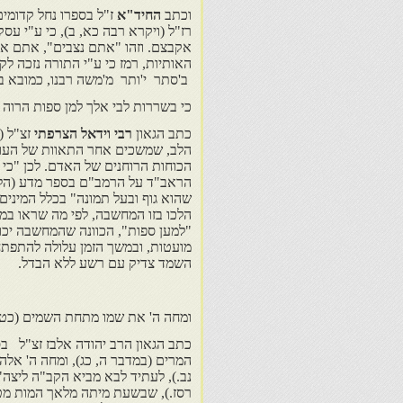
וכתב
החיד"א
ז"ל בספרו נחל קדומי
רז"ל (ויקרא רבה כא, ב), כי ע"י עס
אקבצם. וזהו "אתם נצבים", אתם או
האותיות, רמז כי ע"י התורה נזכה לקר
ב'סתר י'ותר מ'משה רבנו, כמובא בג
כי בשררות לבי אלך למן ספות הרוה 
כתב הגאון
רבי וידאל הצרפתי
זצ"ל (
הלב, שמשכים אחר התאוות של העולם
הכוחות הרוחנים של האדם. לכן "כי 
הראב"ד על הרמב"ם בספר מדע (הלכ
שהוא גוף ובעל תמונה" בכלל המינים. 
הלכו בזו המחשבה, לפי מה שראו ב
"למען ספות", הכוונה שהמחשבה יכו
מועטות, ובמשך הזמן עלולה להתפתח
השמד צדיק עם רשע ללא הבדל.
ומחה ה' את שמו מתחת השמים (כט, 
כתב הגאון הרב יהודה אלבז זצ"ל בס
המרים (במדבר ה, כג), ומחה ה' אלה
נב.), לעתיד לבא מביא הקב"ה ליצה"ר
רסז.), שבשעת מיתה מלאך המות מטיף