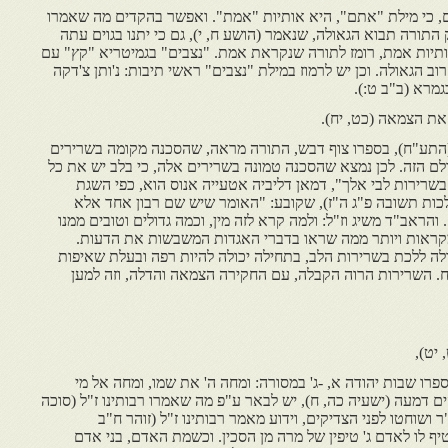
ם, כי מילת "אתם", היא אותיות "אמת". ואפשר בהקדים מה שאמרו
ק התורה תבוא הגאולה, שנאמר (הושע ח, י), גם כי יתנו בגוים עתה
תיות אמת, רומז לתורה שנקראת אמת. "נצבים" בגמיטריא "קץ" עם
וב הגאולה. וכן יש לרמוז במילת "נצבים" ראשי תיבות: נ'ותן צ'דקה
מרא (ב"ב ט:).
את הצמאה (כט, יח).
התע"ח), בספרו צוף דבש, התורה מראה, שהסכנה מקומה בשרירים
 הזה. לכן נמצא שהסכנה טמונה בשרירים אלה, כי בלב יש את כל
בשרירות לבי אלך", דמאן דליביה אטעייה אנוס הוא, כפי השגת
ות תשובה פ"ג ה"ז), שקובע: "האומר שיש שם רבון אחד אלא
והראב"ד משיג וז"ל: ולמה קרא לזה מין, וכמה גדולים וטובים ממנו
מקראות ויותר ממה שראו בדברי האגדות המשבשות את הדעות.
לה ללכת בשרירות הלב, בתחילה יכולה להיות רפה ובעלת שאיפות
. השרירות הרוה הקבלה, עם החקירה הצמאה והדלה, וזה למען
יט),
פרו שבות יהודה א, -ג' במסורה: ומחה ה' את שמו, ומחה אל מי
ים דמעה (ישעיה כה, ח), יש לבאר ע"פ מה שאמרו רבותינו ז"ל (סוכה
 ושוחטו לפני הצדיקים, וידוע מאמר רבותינו ז"ל (זוהר ח"ב
 לו לאדם ג' טיפין של מרה מן הסכין. וכשמת האדם, בני אדם