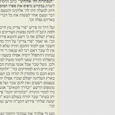
"הנסתרות לה' אלוהינו"
כתב החסיד
ליצחק.
(בקרוב נדפיס את ספרו המוכ
וזיווג למעלה וזהו לה' אלוקינו והטעם
דבר וטעם אחר לעשות את כל דברי ה
בארזים נפלה וכו'.
ועל דרך זה פירש "פרי צדיק עץ חיים
ולמה הקב"ה לוקח נפשות הצדיקים ה
בארץ ישולם אף כי רשע וחוטא פירו
וכו': או יאמר "פרי צדיק" על דרך 
השכר אם ילמוד החכם תורה שלא לש
אין לו שכר דאם רבי לא שנאה ר' חיי
ענתות דהתפלל ירמיה אפילו בשעה ש
בתפלתו ותירץ שאני לימוד מועיל למ
ולכן נוטל שכר אבל אנשי ענתות הם
"עץ חיים היא למחזיקים בה" "ולוקח
הבא חכם כי מלמדין לו תורה בגן וש
בארץ העליונה ישולם שכרו אפילו י
בעצמם רשעים ואין להם שכר ועל פ
טונופוס הרשע "ובדרך חטאים" אנשי 
ביד לומדי התורה "ובתורתו יהגה" פי
יתן בעתו" שכר תורה בעולם הבא "וע
יעשה יצליח" פירוש הקב"ה זורען ועל
וכו':
ושב ה' אלהיך את שבותך ורחמך ושב