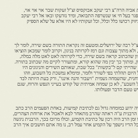
אביה הרה"צ רבי יעקב אבוקסיס זצ"ל זעקות שבר אוי אוי אוי,
גר בעל חי או שנשרפה התבואה, ומיד נזדעקו ובאו אל רבי יעקב
וק רכושו כלל וכלל, וכל זעקותיו לא היו אלא על שלא הספיק
צ"ל רבה של ירושלים.ומטעם זה נקראת התורה בשם שירה, לומר לך
לא מתוך עצבות וגם רמז לקרותה בניגון, וקרוב לומר שמכאן הוציאו
, כיון שהכתוב קראה בשם שירה, כדי לקרותה לאט לאט מלה במלה,
, ומתוך כך יבין מה שהוא קורא, ומתעורר לקיים מה שכתוב בתורה.
ן שהייתי קם ל"בקשות" בכל שבת, שאותם השירים והניגונים היו
 היום תהלתי בפי לשורר ולזמר, ומימלא נמשכת כל השבוע, וזהו
ית, שהשמחה גשמית "ויעבור והנה איננו", ורק בעת היותה לבד
השבע", לא כן שמחה אמיתית של קודש בעייני הנפש והרוח, שגם
יש טעם הדבר ופעולותו.
יה ידוע כמומחה גדול גם לכתיבת קמיעות, באחת הפעמים הרב כתב
ד, הרבנית ע"ה ראתה שהרב מתאחר לבא ולאכול את ארוחת הצהרים,
מן הרב היה רכון על כתיבת הקמיע, וכולו מרוכז בכך, הרבנית ניגשה
כל הדיו נישפך על הקמיע אחר עמל רב, נו מה אתם חושבים איך הרב