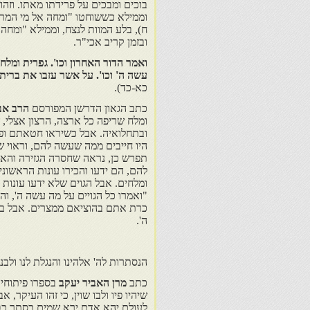
בוכים ומבכים על פרידתו מאתו. וזה
וממילא כששוחטו "ומחה אל מי המרים"
ח), בלע המוות לנצח, וממילא "ומחה
ובזמן קריב אכי"ר.
ואמר הדור האחרון וכו'. גפרית ומלח
עשה ה' וכו'. על אשר עזבו את ברי
כא-כד).
כתב הגאון הדרשן המפורסם
הרב אב
ומלח שריפה כל ארצה, הרצון אצלי, 
ובתחלואיה. אבל כשיראו חטאתם ופש
היו חייבים ממה שעשה להם, וראוי 
תפרש כן, נראה שחסרה הגזירה והאמי
להם, הם ידעו והכירו עונות הראשוני
ומלחים. אבל הגוים שלא ידעו עונות
"ואמרו כל הגויים על מה עשה ה', 
כרת אתם בהוציאם ממצרים. אבל ברא
ה'.
הנסתרות לה' אלהינו והנגלת לנו ולב
כתב
מרן האביר יעקב
בספרו פיתוחי 
שיהיו פיו ולבו שוין, כי זהו העיקר,
לעולם יהא אדם ירא שמים בסתר כבגל