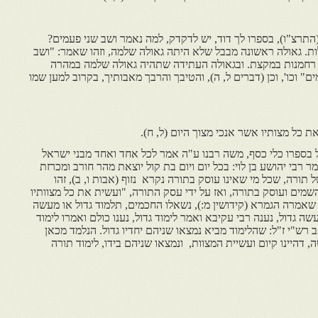
התרצ"ו), בספרו לך דוד, יש לדקדק, למה נאמר ושב שני פעמים?
ות. גאולה ראשונה מבבל שלא היתה גאולה שלמה, וזהו שאמר: "ושב
 רחמנות במקצת. ובגאולה העתידה שתהיה גאולה שלמה במהרה
ם" וכו', וכן (דברים ל, ה), והטיבך והרבך מאבותיך, בקרוב למען שמו
 כל מצותיו אשר אנכי מצוך היום (ל, ח).
 בספרו כלי כסף, משה רבנו ע"ה אמר לכל אחד ואחד מבני ישראל
 רבי יהושע בן לוי: בכל יום ויום בת קול יוצאת מהר חורב ומכרזת
 תורה, שכל מי שאינו עוסק בתורה נקרא נזוף (אבות ו, ב), זהו
השמים ועוסק בתורה, ואז על ידי עסק התורה, "ועשית את כל מצוותיו
מו שאמרה הגמרא (קידושין מ:), נשאלו החכמים, תלמוד גדול או מעשה
ה גדול, נענה רבי עקיבא ואמר לימוד גדול, נענו כולם ואמרו לימוד
 רש"י ז"ל: שהלימוד מביא נמצאו שניהם יחדיו גדול. הנלמד מכאן
, דהיינו קיום ועשיית המצוות, ונמצאו שניהם בידו, לימוד תורה