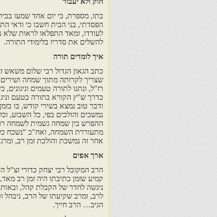
חוק ולא יעבור
בתו, מספרת, כי יום אחד שמעו בבית 
הפסדתי, בני הבית חשבו כי ודאי התפ
לעודדו, ומאד התפלאו לראות שלא ניז
להשלים את סדריו בלימודי התורה.
איך לומדים תורה
כתב הגאון הגדול רבי שלום משאש ז
שצריך לקרותה מתוך שמחה ושירים, ו
רז"ל, ונתנו לתורה טעמים וניגונים
כדרך ש"ץ הקורא בתורה בטעם וניגון
ודבר טוב נמצא בשירי קודש, בו בזמ
נמשכים והולכים בפי, כל השבוע, וכל
ההפרש בין שמחה גשמית לשמחה רוחנ
מתעוררת השמחה, ואח"כ "נשכח כל 
אחר זה נמשכת והולכת זמן רב, ומרג
ארך אפים
הרב המקובל רבי יצחק כדורי זצ"ל ה
קמיע שזמן כתיבתו היה זמן רב מא
ניגשה לחדר של הקבלת קהל, ובאותו ז
לרב, ומרב שקיעתו של הרב, ניבהל ו
הגיב… הרב חייך.