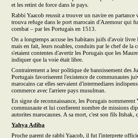
et les retint de force dans le pays.
Rabbi Yaacob reussit a trouver un navire en partance v
trouva refuge dans le port marocain d'Azemour qui fu
combat – par les Portugais en 1513.
On a longtemps accuse les habitans juifs d'avoir livre 
mais en fait, leurs noables, conduits par le chef de 
s'etaient contentes d'avertir les Porugais que les Maures
indiquer que la voie était libre.
Contrairement a leur politique de bannissement des Ju
Portugais favoriserent l'existence de communautes jui
marocains car elles servaient d'intermediares indispensa
commerce avec l'arriere pays musulman.
En signe de reconnaissance, les Porugais nommerent 
communaute et lui confierent nombre de missions dip
autorites marocaunes. A sa mort, c'est son fils Itshak, 
Yahya Adiba
Proche parent de rabbi Yaacob, il fut l'interprete offi