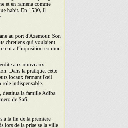
nne et en ramena comme
ue habit. En 1530, il
e
uane au port d'Azemour. Son
ts chretiens qui voulaient
cerent a l'Inquisition comme
interdite aux nouveaux
ion. Dans la pratique, cette
eurs locaux fermant l'œil
 role indispensable.
 destitua la famille Adiba
amero de Safi.
s a la fin de la premiere
 lors de la prise se la ville