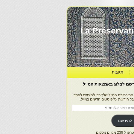
La Préservation, la Diff
תגובות
שם לבלוג באמצעות המייל
 את כתובת המייל שלך כדי להירשם לאתר
בל הודעות על פוסטים חדשים במייל.
בת
ר
טרוני
להירשם
 239 מנויים נוספים