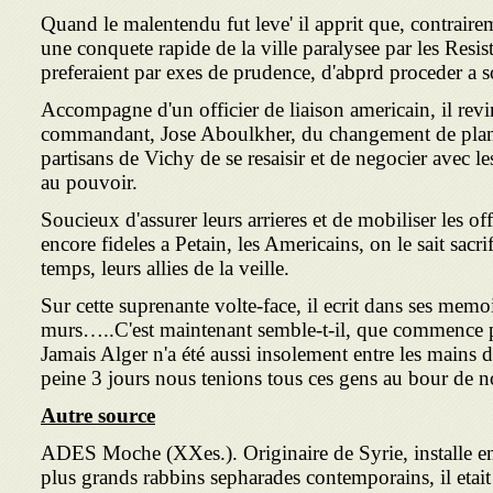
Quand le malentendu fut leve' il apprit que, contraire
une conquete rapide de la ville paralysee par les Resist
preferaient par exes de prudence, d'abprd proceder a 
Accompagne d'un officier de liaison americain, il revin
commandant, Jose Aboulkher, du changement de plan.
partisans de Vichy de se resaisir et de negocier avec l
au pouvoir.
Soucieux d'assurer leurs arrieres et de mobiliser les of
encore fideles a Petain, les Americains, on le sait sacr
temps, leurs allies de la veille.
Sur cette suprenante volte-face, il ecrit dans ses memoi
murs…..C'est maintenant semble-t-il, que commence po
Jamais Alger n'a été aussi insolement entre les mains de
peine 3 jours nous tenions tous ces gens au bour de no
Autre source
ADES Moche (XXes.). Originaire de Syrie, installe en 
plus grands rabbins sepharades contemporains, il etait