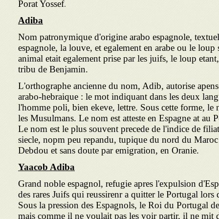
Porat Yossef
.
Adiba
Nom patronymique d'origine arabo espagnole, textuel
espagnole, la louve, et egalement en arabe ou le loup
animal etait egalement prise par les juifs, le loup etant
tribu de Benjamin.
L'orthographe ancienne du nom, Adib, autorise apens
arabo-hebraique : le mot indiquant dans les deux langue
l'homme poli, bien ekeve, lettre. Sous cette forme, le
les Musulmans. Le nom est atteste en Espagne at au P
Le nom est le plus souvent precede de l'indice de fi
siecle, nopm peu repandu, tupique du nord du Maroc
Debdou et sans doute par emigration, en Oranie.
Yaacob Adiba
Grand noble espagnol, refugie apres l'expulsion d'Espa
des rares Juifs qui reussirenr a quitter le Portugal lor
Sous la pression des Espagnols, le Roi du Portugal dec
mais comme il ne voulait pas les voir partir, il ne mit 