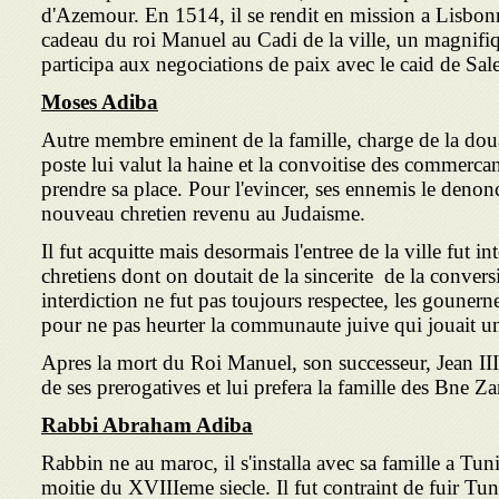
d'Azemour. En 1514, il se rendit en mission a Lisbo
cadeau du roi Manuel au Cadi de la ville, un magnifiq
participa aux negociations de paix avec le caid de Sal
Moses Adiba
Autre membre eminent de la famille, charge de la do
poste lui valut la haine et la convoitise des commercan
prendre sa place. Pour l'evincer, ses ennemis le denon
nouveau chretien revenu au Judaisme.
Il fut acquitte mais desormais l'entree de la ville fut 
chretiens dont on doutait de la sincerite de la convers
interdiction ne fut pas toujours respectee, les gounern
pour ne pas heurter la communaute juive qui jouait un
Apres la mort du Roi Manuel, son successeur, Jean III,
de ses prerogatives et lui prefera la famille des Bne Z
Rabbi Abraham Adiba
Rabbin ne au maroc, il s'installa avec sa famille a Tuni
moitie du XVIIIeme siecle. Il fut contraint de fuir Tunis