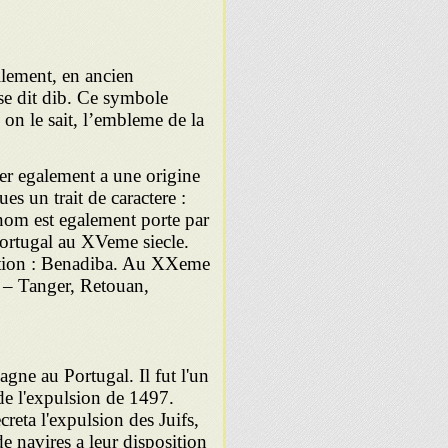
lement, en ancien
 se dit dib. Ce symbole
, on le sait, l’embleme de la
er egalement a une origine
s un trait de caractere :
 nom est egalement porte par
ortugal au XVeme siecle.
liation : Benadiba. Au XXeme
 – Tanger, Retouan,
gne au Portugal. Il fut l'un
s de l'expulsion de 1497.
reta l'expulsion des Juifs,
de navires a leur disposition