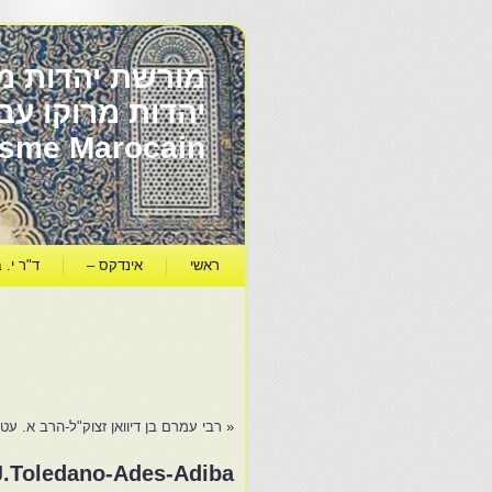
מורשת יהדות מר
ïsme Marocain
ראשי
אינדקס –
ד"ר י. ב
«
רבי עמרם בן דיוואן זצוק"ל-הרב א. עטי
-J.Toledano-Ades-Adiba