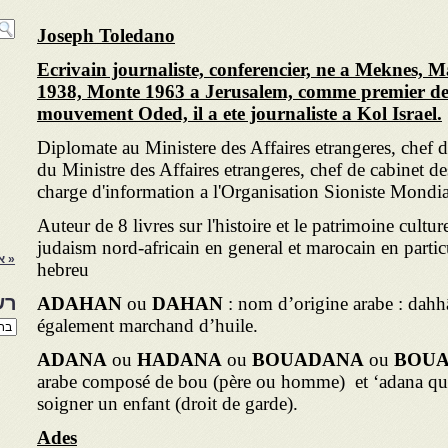
Joseph Toledano
Ecrivain journaliste, conferencier, ne a Meknes, M
1938, Monte 1963 a Jerusalem, comme premier de
mouvement Oded, il a ete journaliste a Kol Israel.
Diplomate au Ministere des Affaires etrangeres, chef d
du Ministre des Affaires etrangeres, chef de cabinet d
charge d'information a l'Organisation Sioniste Mondia
Auteur de 8 livres sur l'histoire et le patrimoine cultur
judaism nord-africain en general et marocain en particu
« א
hebreu
רש
ADAHAN
ou
DAHAN
: nom d’origine arabe : dahhâ
également marchand d’huile.
רשי
הנו
באת
ADANA
ou
HADANA
ou
BOUADANA
ou
BOU
arabe composé de bou (père ou homme) et ‘adana qui 
soigner un enfant (droit de garde).
Ades