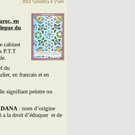
תאריך
4 בספטמבר 2013
aroc, en
legue du
e cabinet
es P.T.T
le.
el du
lier, en francais et en
n signifiant peintre ou
ADANA
: nom d’origine
a la droit d’éduquer et de