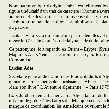
Nom patronymique d'origine arabe, textuellement les l
figure unducatif d'un trait de caractere ; l'homme ava
arabe, en effet les lentilles – reminiscense de la vente 
Jacob pour un palt de lentilles – symbplisaient le plat 
du pauvre.
Jacob servit a Esau du pain et un plat de lentilles ; il 
ressortit. C'est ainsi qu'Esau dedaigna le droit de l'ain
Ce patronyme, fort repandu en Orient – Efypte, |Syrie.
Maghreb. Au XXeme siecle, nom tres rare, porte uniq
Constantine.
Lucien
Ades
Secretaire general de l'Union des Etudiants Juifs d'Al
quarante. Un des heros de la resistance a Al;ger en 19
dans son livre " L'Aventure algerienne " – Paris 1979
Lors du dbarquement americain a Alger, la nuit du 8 
mission de guider4 les barges de debarquement vers le
manque de coordination, les Americains ouvrirent le 