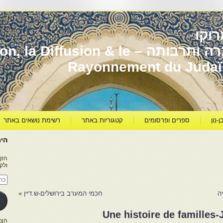
וקו
יהדות מרוקו עברה ותרבותה – usion & le
Rayonnement du Juda
ן-נון
ספרים ופרסומים
קטגוריות באתר
רשימת נושאים באתר
היר
הזן
ולק
כתו
דוא
אלק
ה
חכמי המערב בירושלים-ש.דיין
»
Une histoire de familles
הצטרפו ל