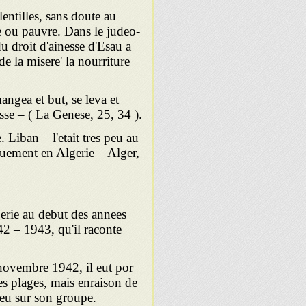
entilles, sans doute au
re ou pauvre. Dans le judeo-
du droit d'ainesse d'Esau a
de la misere' la nourriture
mangea et but, se leva et
esse – ( La Genese, 25, 34 ).
 Liban – l'etait tres peu au
uement en Algerie – Alger,
gerie au debut des annees
42 – 1943, qu'il raconte
.
novembre 1942, il eut por
s plages, mais enraison de
feu sur son groupe.