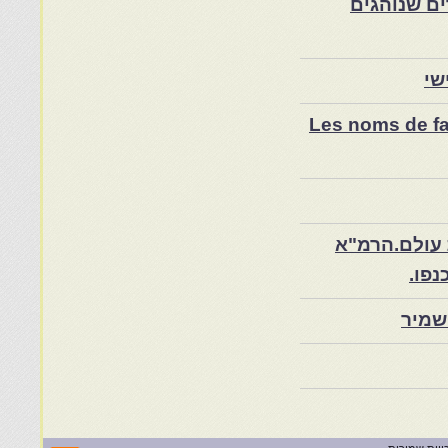
ם שנוהגים
שי
Les noms de fam
 עולם.הרמ"א
שמיר