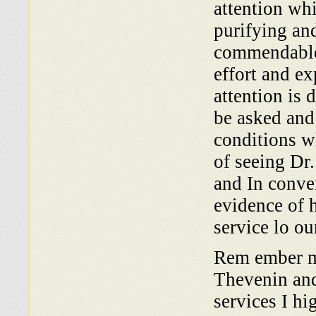
attention whi
purifying and
commendable 
effort and e
attention is 
be asked and
conditions w
of seeing Dr.
and In conve
evidence of h
service lo o
Rem ember me
Thevenin and
services I hi