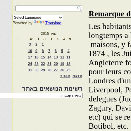
Remarque de
Powered by
Translate
Les habitant
longtemps a 
ינואר 2015
א
ב
ג
ד
ה
ו
ש
maisons, y f
3
2
1
10
9
8
7
6
5
4
1874 , les Ju
17
16
15
14
13
12
11
Angleterre f
24
23
22
21
20
19
18
pour leurs co
31
30
29
28
27
26
25
« דצמ
פבר »
Londres d'un
Liverpool, P
רשימת הנושאים באתר
רשימת
delegues (Ju
הנושאים
באתר
Zagury, Davi
etc) qui se r
Botibol, etc. 