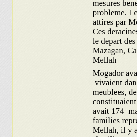
mesures bene
probleme. Les
attires par M
Ces deracine
le depart des
Mazagan, Casa
Mellah
Mogador avai
vivaient dan
meublees, de
constituaien
avait 174 m
families rep
Mellah, il y