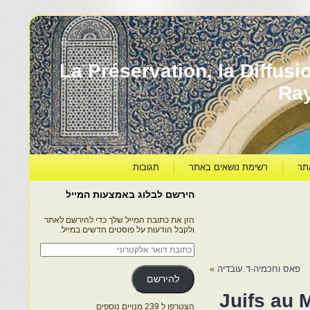
עברה ותרבותה – La Préservation, la Diffusion & le
Ra
תר
רשימת נושאים באתר
תגובות
הירשם לבלוג באמצעות המייל
הזן את כתובת המייל שלך כדי להירשם לאתר
ולקבל הודעות על פוסטים חדשים במייל.
כתובת
דואר
אלקטרוני
פאס וחכמיה-ד.עובדיה
»
להירשם
Juifs au 
הצטרפו ל 239 מנויים נוספים