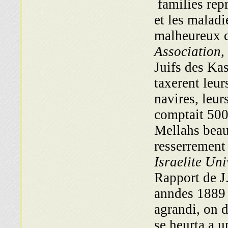
families repr
et les maladi
malheureux c
Association,
Juifs des Kas
taxerent leur
navires, leur
comptait 500
Mellahs beau
resserrement 
Israelite Un
Rapport de J
anndes 1889
agrandi, on 
se heurta a u