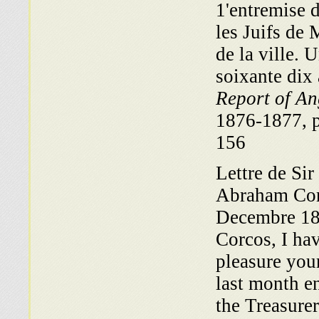
1'entremise d
les Juifs de 
de la ville. 
soixante dix 
Report of An
1876-1877, p
156
Lettre de Si
Abraham Cor
Decembre 18
Corcos, I ha
pleasure your
last month en
the Treasurer