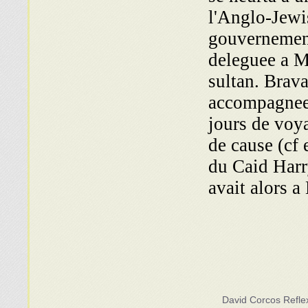
l'Anglo-Jewi
gouvernement
deleguee a M
sultan. Brava
accompagnee d
jours de voya
de cause (cf 
du Caid Harr
avait alors 
David Corcos Refle