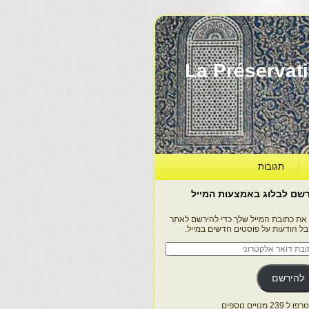
La Préservation, la Diff
תגובות
שם לבלוג באמצעות המייל
 את כתובת המייל שלך כדי להירשם לאתר
בל הודעות על פוסטים חדשים במייל.
בת
ר
טרוני
להירשם
 239 מנויים נוספים