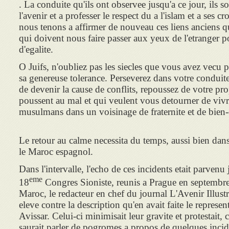
. La conduite qu'ils ont observee jusqu'a ce jour, ils s
l'avenir et a professer le respect du a l'islam et a ses 
nous tenons a affirmer de nouveau ces liens anciens qu
qui doivent nous faire passer aux yeux de l'etranger p
d'egalite.
O Juifs, n'oubliez pas les siecles que vous avez vecu 
sa genereuse tolerance. Perseverez dans votre conduite
de devenir la cause de conflits, repoussez de votre pr
poussent au mal et qui veulent vous detourner de vivr
musulmans dans un voisinage de fraternite et de bien-e
Le retour au calme necessita du temps, aussi bien dan
le Maroc espagnol.
Dans l'intervalle, l'echo de ces incidents etait parve
eme
18
Congres Sioniste, reunis a Prague en septembr
Maroc, le redacteur en chef du journal L'Avenir Illustr
eleve contre la description qu'en avait faite le represen
Avissar. Celui-ci minimisait leur gravite et protestait,
saurait parler de pogromes a propos de quelques incid