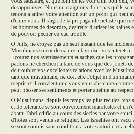
vous satisfaire, et que loin de les voir d'un bon oeil, 
desapprouves. Nous ne craignons donc pas qu'ils se r
tenons a attirer votre attention sur un point qui peut
d'entre vous. II s'agit de la propagande nefaste que m
les hommes de desordre, desireux d'attiser les haines et
de pouvoir pecher en eau trouble.
O Juifs, ne croyez pas un seul instant que les incidents
Musulmans soient de nature a favoriser vos interets et 
Ecoutez nos avertissements et sachez que les propaga
parlons ne cherchent a faire de vous que des jouets de l
de troubler vos excellentes relations avec les Musulm
tant que musulmane, ne doit etre I'objet ni d'un manq
mepris et il convient que vous vous absteniez comme p
peut blesser ses sentiments et porter atteinte au respec
O Musulmans, depuis les temps les plus recules, vos 
et de tolerance se sont ouvertement manifestes et il n'e
abattu l'abri edifie au cours des siecles par votre souci 
d'hotes sont venus se refugier. Les Israelites ont vec
se sont soumis sans condition a votre autorite et a cel