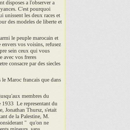
ont disposes a l'observer a
croyances. C'est pourquoi
i unissent les deux races et
our des modeles de liberte et
parmi le peuple marocain et
 envers vos voisins, refusez
opre sein ceux qui vous
e avec vos freres
tre consacre par des siecles
s le Maroc francais que dans
nu jusqu'aux membres du
e 1933 Le representant du
e, Jonathan Thursz, s'etait
tant de la Palestine, M.
 considerant " qu'on ne
ents mineurs, sans