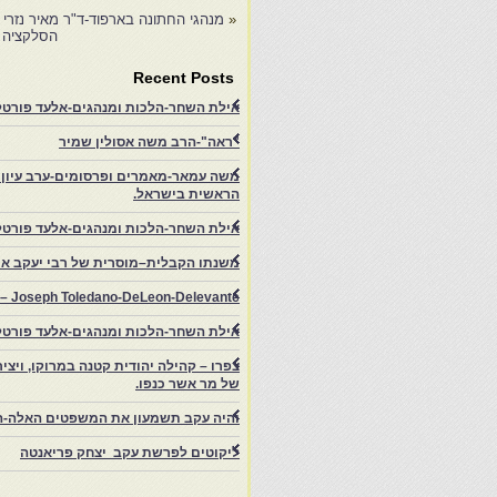
«
מנהגי החתונה בארפוד-ד"ר מאיר נזרי
הסלקציה –
Recent Posts
אילת השחר-הלכות ומנהגים-אלעד פורטל-
"ראה"-הרב משה אסולין שמיר
משה עמאר-מאמרים ופרסומים-ערב עיון ב
הראשית בישראל.
אילת השחר-הלכות ומנהגים-אלעד פורטל
משנתו הקבלית–מוסרית של רבי יעקב איפ
rs – Joseph Toledano-DeLeon-Delevante.
אילת השחר-הלכות ומנהגים-אלעד פורטל
של מר אשר כנפו.
והיה עקב תשמעון את המשפטים האלה-ה
ליקוטים לפרשת עקב יצחק פריאנטה