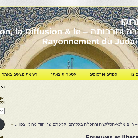
וקו
יהדות מרוקו עברה ותרבותה – usion & le
Rayonnement du Juda
ן-נון
ספרים ופרסומים
קטגוריות באתר
רשימת נושאים באתר
היר
הזן
ולק
כתו
דוא
אלק
 חיים מלכא-הסלקציה וההפליה בעלייתם וקליטתם של יהודי מרוקו וצפון…
»
Epreuves et liber
הצטרפו ל