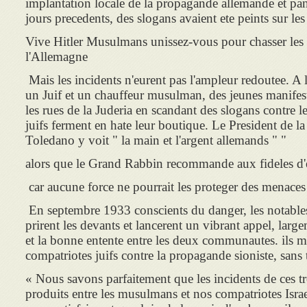
implantation locale de la propagande allemande et pa
jours precedents, des slogans avaient ete peints sur le
Vive Hitler Musulmans unissez-vous pour chasser les 
l'Allemagne
Mais les incidents n'eurent pas l'ampleur redoutee. A l
un Juif et un chauffeur musulman, des jeunes manifes
les rues de la Juderia en scandant des slogans contre 
juifs ferment en hate leur boutique. Le President de 
Toledano y voit " la main et l'argent allemands " "
car aucune force ne pourrait les proteger des menac
En septembre 1933 conscients du danger, les notable
prirent les devants et lancerent un vibrant appel, largem
et la bonne entente entre les deux communautes. ils me
compatriotes juifs contre la propagande sioniste, sans
« Nous savons parfaitement que les incidents de ces tr
produits entre les musulmans et nos compatriotes Israe