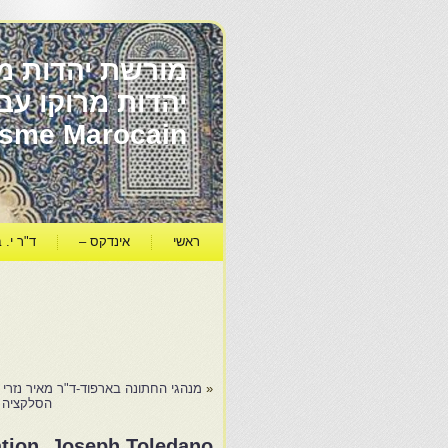
מורשת יהדות מר
ïsme Marocain
ראשי
אינדקס –
ד"ר י. ב
«
מנהגי החתונה בארפוד-ד"ר מאיר נזרי
הסלקציה –
ation. Joseph Toledano