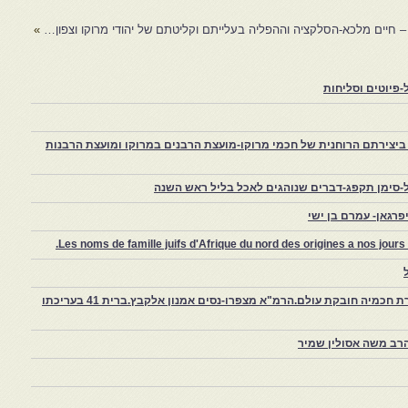
 חיים מלכא-הסלקציה וההפליה בעלייתם וקליטתם של יהודי מרוקו וצפון…
»
פיוטים וסליחות
יצירתם הרוחנית של חכמי מרוקו-מועצת הרבנים במרוקו ומועצת הרבנות
-סימן תקפג-דברים שנוהגים לאכל בליל ראש השנה
רגאן- עמרם בן ישי
Les noms de famille juifs d'Afrique du nord des origines a nos jou
צפרו – קהילה יהודית קטנה במרוקו, ויצירת חכמיה חובקת עולם.הרמ"א מצפרו-נסים אמנון אלקבץ.ברית 41 בעריכתו
רב משה אסולין שמיר