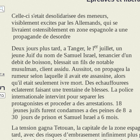
Celle-ci s'etait desolidarisee des meneurs,
visiblement excites par les Allemands, qui se
livraient ostensiblement en zone espagnole a une
propagande de desordre
er
Deux jours plus tard, a Tanger, le l
juillet, un
jeune Juif du nom de Samuel Israel, tenancier d'un
debit de boisson, blessait un fils de notable
musulman, client assidu. Aussitot, on propagea la
« ינ
rumeur selon laquelle il avait ete assassine, alors
qu'il etait seulement ivre mort. Des echauffourees
רש
eclaterent faisant une trentaine de blesses. La police
רשי
internationale intervint pour separer les
הנו
protagonistes et proceder a des arrestations. 18
באת
jeunes juifs furent condamnes a des peines de 8 a
30 jours de prison et Samuel Israel a 6 mois.
La tension gagna Tetouan, la capitale de la zone espa
tard, avec des risques d’embrasement infiniment plus g