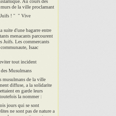
nislamique. Au cours des
s murs de la ville proclamant
Juifs ! " " Vive
a suite d'une bagarre entre
tants menacants parcourent
les Juifs. Les commercants
la communaute, Isaac
alors que le Grand Rabbin recommande aux fideles d'eviter tout incident
es des Musulmans
s musulmans de la ville
ent diffuse, a la solidarite
ttaient en garde leurs
 toutefois la nommer :
ois jours qui se sont
lites ne sont pas de nature a