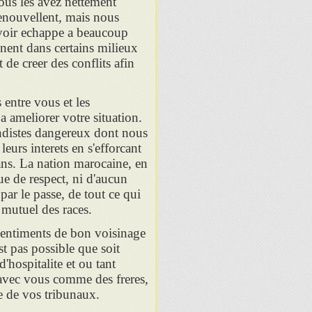
vous les avez nettement
enouvellent, mais nous
 avoir echappe a beaucoup
enent dans certains milieux
 de creer des conflits afin
 entre vous et les
a ameliorer votre situation.
ndistes dangereux dont nous
eurs interets en s'efforcant
ans. La nation marocaine, en
ue de respect, ni d'aucun
ar le passe, de tout ce qui
t mutuel des races.
sentiments de bon voisinage
st pas possible que soit
d'hospitalite et ou tant
u avec vous comme des freres,
le de vos tribunaux.