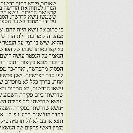
שאותם פירש בתוך דרשות 
הנוהג לפתוח את הדרשה ב
קרא שם החיבור ״נושא היי
ששמשו נושא לדרשה. הסבר
על ידי המחבר בשער הספר
כי כתוב אל נושא היית להם, שה
מנהג זה לומר בתחילת הדרוש
ההיא, שיש בו רמז על הנפטר לל
בא קצו באותו שבוע של הפרשה
הנאמר על הנפטר עושה רושם ל
בחיבור מובא בקיצור התוכן ה
הפסוק מהפרשה, ואחר-כך מפר
לפי סדר הפרשיות. ישנן פרשי
אחת. בדרך כלל לא מוזכרים 
נישאו הדרשות, לא המקום ולא 
שדרשתי ביום פקידת השבוע של 
״נושא שדרשתי ליל פקידת השב
״נושא שדרשתי בפקידת השנה ש
בסדר הנז' שנת תרע״ו פ״ק״. א
תצא ארבע לאלול תרפ״ה פ״ק״. 
מציין ראשי פרקים של הנושא