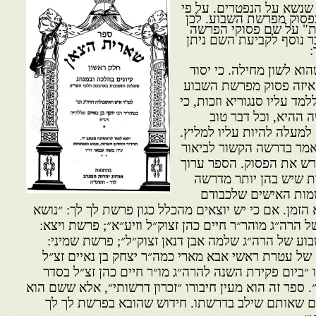
שנשא על הנפטרים. על פי
פסוק מפרשת השבוע. לכן
ת" על שם פסוקי הפרשה
 נוסף לקביעת השם ניתן
:
וא לשון מחילה. כי יסוד
 איזה פסוק מפרשת השבוע
מד עליו סנגוריא וזכות, כי
 ההיא, וכל דבר טוב
מעלה להיות עליו למליץ.
נאמר בדרשה הקשור לביאור
ש את הפסוק. הספר ערוך
ות שיש בהן יותר מדרשה
שמות האישים שלכבודם
הזמן. אם כי יש יוצאים מהכלל כגון פרשת לך לך: ״נושא
הרה״ג מוהר״ר חיים כהן זצוק״ל וזיע״א״; פרשת ויצא:
וע של הרה״ג שלמה אבן דנאן זצוק״ל״; פרשת שמיני:
ל עטרת ראשי אבא מארי כמה״ר יצחק בן נאיים זצ״ל
ו ״ביום פקידת השנה להרה״ג מו״ר חיים כהן זצ״ל בסדר
ספר זה הוא מעין חיבורו ״זכרון דרשותי״, אלא ששם הוא
ים שאותם שילב בדרשתו. חידוש שהובא בפרשת לך לך