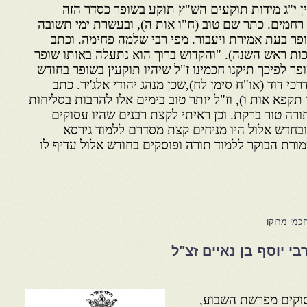
ן י"ג מידות תוקעים הש"ץ תוקע בשופר כסדר הזה
מים. כתר שם טוב (ח"ו אות ה), ובעשרת ימי תשובה
פר בעת אמירת ויעבור. מפי רבי שלמה פחימה. וכתב
ות ראש השנה). "והקדוש ברוך הוא נתעלה באותו שופר
ר לפיכך תיקנו חכמינו ז"ל שיהיו תוקעין בשופר בחודש
כי דוד (או"ח סימן לח),שכן מנהג יהודי אלג'יר. כתב
תקפא אות ו), וז"ל יותר טוב בימים אלו להרבות בסליחות
ורה טור ברקת. וכן ראיתי לקצת רבנים שהיו עסוקים
 ובחדש אלול היו מניחים קצת מסדרם ללמוד גירסא
מורת הבוקר ללמוד תורה ופוסקים בחודש אלול עדיף לו
כמי מרוקו
י יוסף בן נאיים זצ"ל
וקים מפרשת השבוע,