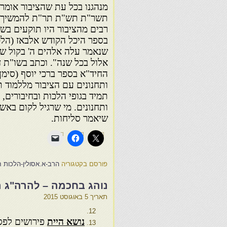
מנהגנו בכל עת שהציבור אומרי
תשר"ת תש"ת תר"ת להמשיך רח
רבים מהציבור היו תוקעים בשו
בספר היכל הקודש אלבאז (הלכ
שנאמר עלה אלהים ה' בקול שופ
אלול בכל שנה". וכתב בשו"ת דר
החיד"א בספר ברכי יוסף (סימן 
ותחנונים עם הציבור מללמוד ת
תמיד בגופי הלכות ובחיבורים,
ותחנונים. מי שרגיל לקום באש
שיאמר סליחות.
פורסם בקטגוריה
הרב-א.אסולין-הלכות ח
נוהג בחכמה – להרה"ג רב
תאריך
5 באוגוסט 2015
נושא היית
פירושים לפס