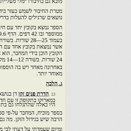
מובא גם בחיבורו ״מלי מעלייתא
מטרת החיבור לשמש כעזר בידי
נושאים שרגילים להעלות בדר
הספר נמצא בקובץ יחד עם חיבו
אשר נמצאת בקובץ אחד עם החי
באחרונה מאחר ויש בה הוספות
מאוחר יותר.
ג. הלכה
הדרת פנים זקן
דן בנושא
במארוקו בתקופה זו עם חד
היו כאלה שהתגלחו גם בתע
בספר מוכיח, המחבר על-פי ס
הרבה שיש בגידול הזקן. מה גם 
ומיום שעמדתי על דעתי לבי מש