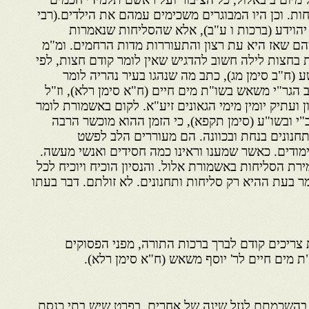
ת. וכן היו המבוגרים משכימים עמהם את הילדים.(רבי
יהוידע (ברכות ו ע"ב), אלא שהסליחות שנאמרות
הם שאז היא עת רצון והתעוררות מדות הרחמים. ומ"מ
 בחצות לילה חשוב להדגיש שאין לומר קודם חצות, לפי
 (ח"ב סימן מג), כתב מה שנהגו בעיר נהריה לומר
 הגר"י משאש בשו"ת מים חיים (ח"א סימן רלא), וז"ל
ן ועתיק יומין מימי הגאונים זיע"א. לקום באשמורת לומר
ב"י ובשו"ע (סימן תקפא), כי הזמן ההוא מוכשר הרבה
חנונים בנחת ובכוונה. הם מעוררים הלב לפשט
מודים. כאשר שמענו וראינו כמה חסידים ואנשי מעשה.
רת הסליחות באשמורת אלול. והנסיון הוכיח ויוכיח לכל
מר בעת ההיא רק סליחות ותחנונים. לא זולתם. דבר בעתו
צריכים קודם לברך ברכות התורה, מפני הפסוקים
 מים חיים לר' יוסף משאש (ח"א סימן רלא).
 בהשכמתם לגזל שינה של אחרים, בפרט שיש בתי כנסת