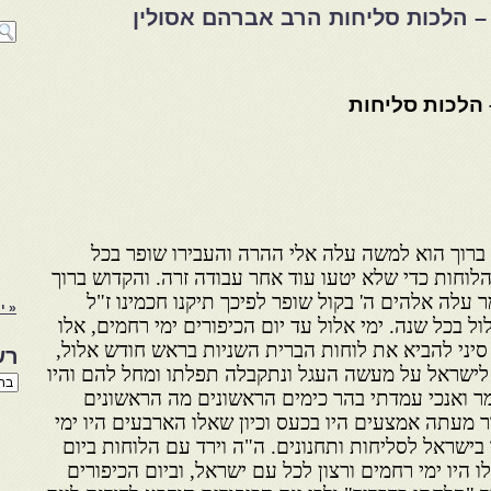
– הלכות סליחות הרב אברהם אסולין
 הלכות סליחות
רוך הוא למשה עלה אלי ההרה והעבירו שופר בכל
וחות כדי שלא יטעו עוד אחר עבודה זרה. והקדוש ברוך
עלה אלהים ה' בקול שופר לפיכך תיקנו חכמינו ז"ל
« י
ל בכל שנה. ימי אלול עד יום הכיפורים ימי רחמים, אלו
סיני להביא את לוחות הברית השניות בראש חודש אלול,
רש
 לישראל על מעשה העגל ונתקבלה תפלתו ומחל להם והיו
רשי
ר ואנכי עמדתי בהר כימים הראשונים מה הראשונים
הנו
באת
ר מעתה אמצעים היו בכעס וכיון שאלו הארבעים היו ימי
ישראל לסליחות ותחנונים. ה"ה וירד עם הלוחות ביום
ו היו ימי רחמים ורצון לכל עם ישראל, וביום הכיפורים