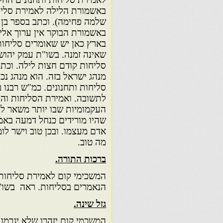
באשמורת הלילה לאמירת סליחו
שלמה פחימה). וכתב בספר בן 
באשמורת הבוקר אין ערוך אלי
בארץ כאן יש שאומרים סליחות
שאינה זמנה. בשו"ת עמק יהושע
סליחות קודם חצות לילה. וכתב
מנהג ישראל בזה. הוא מנהג נכו
סליחות ותחנונים. כמ"ש רבנו 
לתשובה. ואמירת הסליחות והת
העקמומיות שבו יותר משאר לי
שהיו מורידים כנחל דמעה באמי
אדם מעצמו. ובכן טוב וישר לו
מה טוב.
ברכות התורה
.
המשכימי קום לאמירת סליחות 
הנאמרים בסליחות. ראה בשו"ת
גזל שינה
.
המשכמי קום יזהרו שלא יגרמו