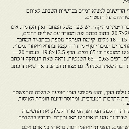
״.
 הדרשנים למצוא רמזים בפרשיות השבוע, לאותם
שותיהם על הנפטרים.
רו ״מיני מתיקה״. יש שער משל המחבר ואין הקדמה. אינו
ממוספר ובו 42 דפים. הדף 29.6×20.7. כתוב בכתב יפה ומסודר עם שוליים רחבים,
בעמוד 25—28 שורות. בשורה 15—18 מלים. קיימת העתקה נוספת בכתב-יד המחבר,
בורים ״נמכר יוסף״ מהדורה קמא ובתרא ו״אחרי נמכר״.
הקובץ הוכן בידי המחבר, הוא אינו ממוספר ובו 65 דפים. הדף 13.5×19.8. בעמוד 20—
24 שורות. בשורה 12—14 מלים. דפים 63,ב—65 השמטות. נראה שאת העתקה זו כתב
4
 רבות שאינן בשניה
. גם מצורת הכתב נראה שאת זו כתב
 גילוח הזקן, והוא מסימני הזמן תופעה שהלכה והתפשטה
ירת התרבות המערבית. ומחוסר ידיעת חומרת האיסור,
ר.
פרות ההלכה, המדרש, המוסר והקבלה, את החשיבות
שדבר זה נהגו בו אבותינו מאז ומקדם, כדבריו בהקדמה:
תומם, ועצמותי יאחזמו רעד, בראותי בני אדם אינם