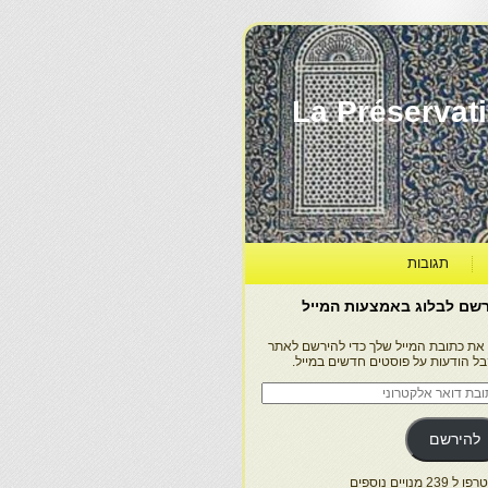
La Préservation, la Diff
תגובות
שם לבלוג באמצעות המייל
 את כתובת המייל שלך כדי להירשם לאתר
בל הודעות על פוסטים חדשים במייל.
בת
ר
טרוני
להירשם
 239 מנויים נוספים