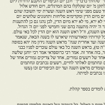
סלחתי כדבריך" ולכן יום הכיפורים הוקבע לדורות ליום
תקן מ' יום שקלקלו בהם המרגלים, ויום חודש אלול
ד טעם מפני שימי ראש השנה ועשרת ימי תשובה שהם
ים מיום הדין ומקדימים סליחות ותחנונים שלושים יום
 לא ירא, מי לא ירא מיום הדין, לכן נהגו גם כן להתענות
ה' יהיה מתענה בהם שני וחמישי לפני יום ה' הגדול.
 השנה), וז"ל ראש השנה הוא יום הדין לכל באי עולם.
כל קורותיו ומאורעותיו שיארעו לו בשנה הבאה, שנאמר
השנה ועד אחרית שנה" מראש השנה נידון מה יהא בסופה
ה טז), בראש השנה כל באי עולם עוברים לפניו כבני
, בזה אחר זה. אמר רבי כרוספדאי אמר רבי יוחנן שלשה
חד של רשעים גמורים, אחד של צדיקים גמורים אחד של
ים ונחתמים לאלתר לחיים, רשעים נכתבים ונחתמים
ועומדים מראש השנה ועד יום הכיפורים זכו (עשו
ו נכתבים למיתה.
 לומדים בספר קהלת.
מיום ב באלול, כל הציבור ועל ראשם תלמידי חכמים