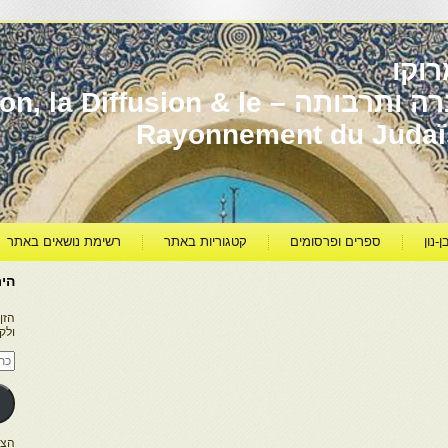
וקו
יהדות מרוקו עברה ותרבותה – usion & le
Rayonnement du Juda
ן-נון
ספרים ופרסומים
קטגוריות באתר
רשימת נושאים באתר
היר
הזן
ולק
כתו
דוא
אלק
הצטרפו ל