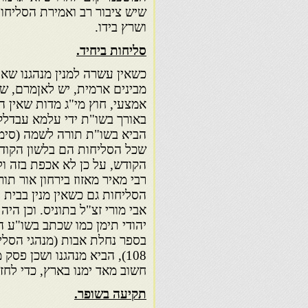
שיש ציבור רב ואמירת הסליחו
ושרץ בידו.
סליחות ביחיד
.
כשאין עשרה למנין מנהגנו שא
מבינים ארמית, יש לאןמרם, 
אמצעי, חוץ מי"ג מדות שאין ה
באורך בשו"ת ידי עלמא עבדלק 
הביא בשו"ת תורה לשמה (סימן 
שכל הסליחות הם בלשון הקודש
הקודש, על כן לא אכפת בזה ולא
רבי מאיר מאזוז בירחון אור תו
הסליחות גם כשאין מנין בבית 
אבי מורי זצ"ל בתוניס. וכן היה
יהודי תימן כמו שכתב בשו"ע המ
בספר נחלת אבות (מנהגי הסלי
108), הביא מנהגנו ושכן פס
חשוב מאד ימנו בארץ, כדי לחזק
תקיעה בשופר
.