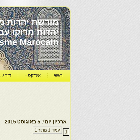
מורשת יהדות מר
ïsme Marocain
ראשי
אינדקס –
ד"ר י. ב
ארכיון יומי:
5 באוגוסט 2015
עמוד 1 מתוך 1
1