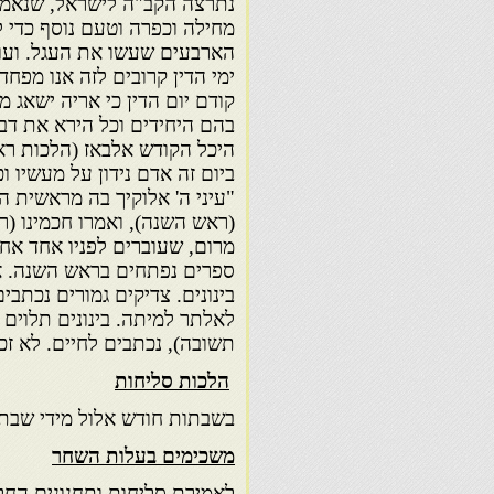
נתרצה הקב"ה לישראל, שנאמר "
מחילה וכפרה וטעם נוסף כדי ל
הארבעים שעשו את העגל. ועו
ימי הדין קרובים לזה אנו מפחד
קודם יום הדין כי אריה ישאג מי
בהם היחידים וכל הירא את דבר 
היכל הקודש אלבאז (הלכות ראש
ביום זה אדם נידון על מעשיו ו
"עיני ה' אלוקיך בה מראשית 
(ראש השנה), ואמרו חכמינו (ר"
מרום, שעוברים לפניו אחד אחד
ספרים נפתחים בראש השנה. א
בינונים. צדיקים גמורים נכתב
לאלתר למיתה. בינונים תלוים 
תשובה), נכתבים לחיים. לא זכ
הלכות סליחות
בשבתות חודש אלול מידי שבת
משכימים בעלות השחר
לאמירת סליחות ותחנונים החל 