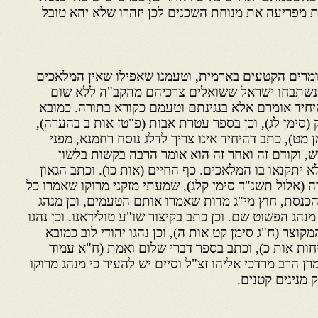
ת מפריעה את מנוחת השכנים לכן יזהרו שלא יהא טובל
ומרים הקטעים בארמית, וטעמנו שאפילו שאין המלאכים
שנשתבחו ישראל ששואלים צרכיהם מהקב"ה ללא שום
יחיד אומרם אלא בנגינתם וטעמם כקורא בתורה. כמובא
(סימן לג), וכן בספר עטרת אבות (פ"טז אות ב בהערה),
מט), כתב דהיחיד אינו צריך לדלג נוסח רחמנא, מפני
, וקודם זה ואחר זה הוא אומר הרבה בקשות בלשון
 יתקנאו בו המלאכים. כף החיים (אות כו). וכתב הגאון
רה (אלול תשנ"ד סימן קלג), שמעתי מזקני מרוקו שאמרו כל
הכנסת, חוץ מי"ג מדות שאמרו אותם הטעמים, וכן מנהג
 מנהג הפשוט שם. וכן כתב בקיצור שו"ע טולידאנו. וכן נהגו
קוצר (ח"ג סימן קט אות ה), וכן נהגו יהודי לוב כמובא
חות אות כ), וכתב בספר דברי שלום ואמת (ח"א עמוד
ק מרן הרב מרדכי אליהו זצ"ל וסיים יש להעיר כי מנהג מרוקו
 מנינים קטנים.