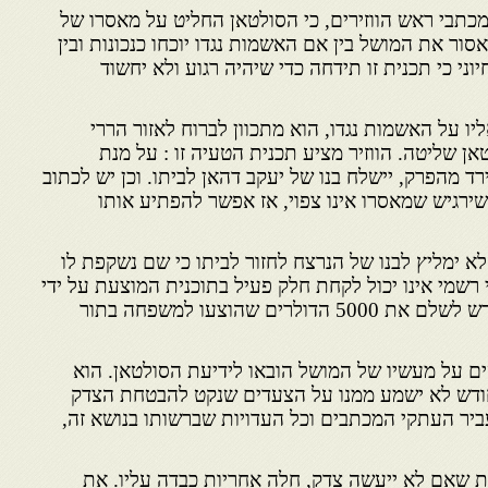
כתבי ראש הווזירים, כי הסולטאן החליט על מאסרו של
סור את המושל בין אם האשמות נגדו יוכחו כנכונות ובין
וני כי תכנית זו תידחה כדי שיהיה רגוע ולא יחשוד
יו על האשמות נגדו, הוא מתכוון לברוח לאזור הררי
אן שליטה. הווזיר מציע תכנית הטעיה זו : על מנת
 מהפרק, יישלח בנו של יעקב דהאן לביתו. וכן יש לכתוב
כשירגיש שמאסרו אינו צפוי, אז אפשר להפתיע אותו
 לא ימליץ לבנו של הנרצח לחזור לביתו כי שם נשקפת לו
 רשמי אינו יכול לקחת חלק פעיל בתוכנית המוצעת על ידי
הווזיר. הוא מציע שהמושל יידרש לשלם את 5000 הדולרים שהוצעו למשפחה בתור
 על מעשיו של המושל הובאו לידיעת הסולטאן. הוא
ודש לא ישמע ממנו על הצעדים שנקט להבטחת הצדק
עביר העתקי המכתבים וכל העדויות שברשותו בנושא זה,
עת שאם לא ייעשה צדק, חלה אחריות כבדה עליו. את