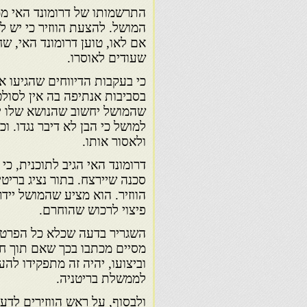
התרשמותו של דרומונד האי ממ
המושל. להצעת הווזיר כי יש לא
אם לאו, טוען דרומונד האי, שחי
שעודים לאוסרו.
כי בעקבות הדיווחים שהגיעו אל
בסביבות אנתיפה בה אין לסולט
שהמושל יחשוב שהנושא שלו ירד
למושל כי הבן לא דיבר נגדו. ו
ולאסור אותו.
דרומונד האי הגיב לתוכנית, כי
סכנה שיירצח. בתור נציג בריטי
פיצוי לרכוש שהוחרם.
השגריר בדעה שכלא כל הפרטים
מסיים מכתבו בכך שאם תוך ח
וביצועו, יהיה זה מתפקידו לה
לממשלת בריטניה.
ולבסוף, על ראש הווזירים לד