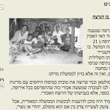
ים
בן הנרצח
הגרסה שטענה
וד האי האמין
לעדותם של שמונה מיהודי אנתיפה ( 21
את המושל. בו
ת השגריר
תו השלילית
תיפה שניסו
ו נסחטה
« ד
 ואין זה אלא בזיון לממשלת מרוקו.
רש
ולטאן וכמי שרוצה את טובתו בטיפוח היחסים עם מדינות
רשי
 לבו לעובדה שמעשה אכזרי כזה שהתפרסם בכל אירופה,
הנו
י כספי, אלא בענישתו של הרוצח האכזרי.
באת
תמיד היה מוכן להיענות לבקשות הממשלה המאורית, אבל
ועק לעשיית צדק בין אם הוא מוסלם, יהודי או נוצרי,