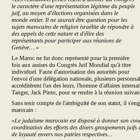
le caractère d'une représentation légitime du peuple
juif, au moyen d'élections organisées dans le
monde entier. Il ne saurait être question pour les
sujets marocains de religion israélite de répondre à
des appels de cette nature et d'élire des
représentants pour participer aux réunions de
Genève… »
Le Maroc ne fut donc représenté pour la première
fois aux assises du Congrès Juif Mondial qu'à titre
individuel. Faute d'autorisation des autorités pour
l'envoi d'une délégation nationale, plusieurs personna
accréditèrent l'un des leurs, l'homme d'affaires internat
Tanger, Jack Pinto, pour se rendre à la réunion suiva
Sans tenir compte de l'ambiguïté de son statut, il s'
marocain :
«Le judaïsme marocain est disposé à donner son conc
coordination des efforts des divers groupements juifs
de loyauté envers nos patries respectives…