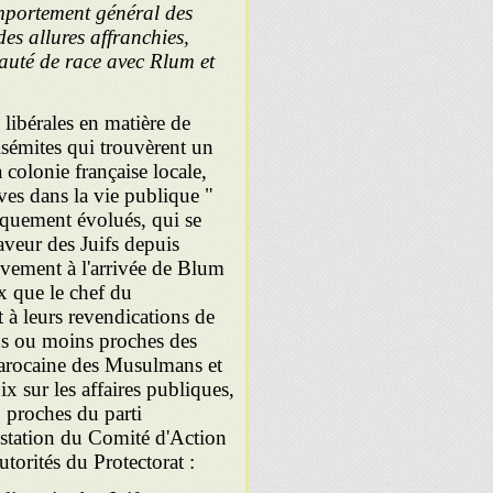
omportement général des
es allures affranchies,
auté de race avec Rlum et
libérales en matière de
isémites qui trouvèrent un
colonie française locale,
ves dans la vie publique "
quement évolués, qui se
aveur des Juifs depuis
tivement à l'arrivée de Blum
x que le chef du
t à leurs revendications de
lus ou moins proches des
arocaine des Musulmans et
x sur les affaires publiques,
, proches du parti
estation du Comité d'Action
utorités du Protectorat :