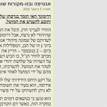
אנטיפה ובזו-מקורות שונ
תאריך
5 בינואר 2016
דרומונד האי תומך בגרסתו של 
ותובע להעניש את המושל.
הווזיר לענייני חוץ, קיבל את 
שהיהודי לא נרצח, אבל דרומונ
ביוני ) וזו של הבן, המפלילות 
ביום – 2 בנובמבר – הריץ א
מכתב לווזיר הנ"ל, בו הביע דע
על העדות של שלושת יהודי אנ
לטהר את המושל. להערכתו, ז
מהם על ידי המושל לאחר איום,
על רקע היחס הידידותי שלו לס
אירופה, הוא מעיר את תשומת
לא ניתן להשתיקו על ידי פיצו
הוא טוען כי בנושאים דומים 
במקרה הזה, כאשר דם הקורבן צ