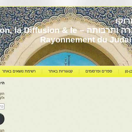
וקו
יהדות מרוקו עברה ותרבותה – usion & le
Rayonnement du Juda
ן-נון
ספרים ופרסומים
קטגוריות באתר
רשימת נושאים באתר
היר
הזן
ולק
כתו
דוא
אלק
הצטרפו ל