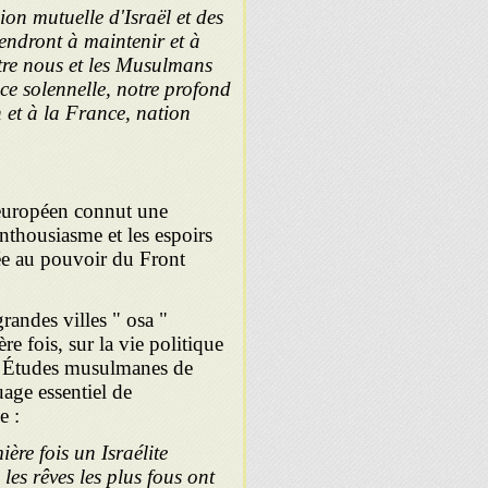
on mutuelle d'Israël et des
tendront à maintenir et à
ntre nous et les Musulmans
ce solennelle, notre profond
 et à la France, nation
 européen connut une
nthousiasme et les espoirs
vée au pouvoir du Front
randes villes " osa "
e fois, sur la vie politique
es Études musulmanes de
uage essentiel de
e :
ière fois un Israélite
les rêves les plus fous ont