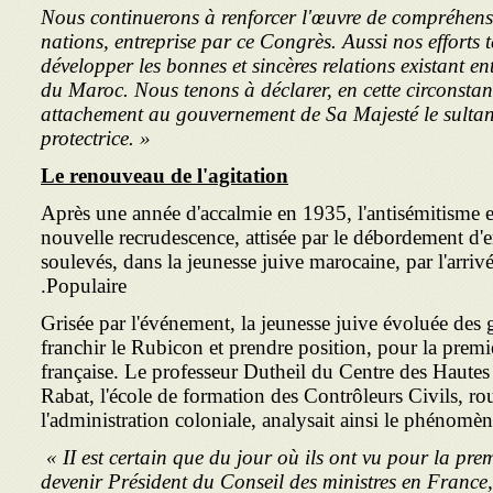
Nous continuerons à renforcer l'œuvre de compréhensi
nations, entreprise par ce Congrès. Aussi nos efforts 
développer les bonnes et sincères relations existant e
du Maroc. Nous tenons à déclarer, en cette circonstan
attachement au gouvernement de Sa Majesté le sultan
protectrice. »
Le renouveau de l'agitation
Après une année d'accalmie en 1935, l'antisémitisme
nouvelle recrudescence, attisée par le débordement d'e
soulevés, dans la jeunesse juive marocaine, par l'arri
Populaire.
Grisée par l'événement, la jeunesse juive évoluée des g
franchir le Rubicon et prendre position, pour la premièr
française. Le professeur Dutheil du Centre des Haut
Rabat, l'école de formation des Contrôleurs Civils, ro
l'administration coloniale, analysait ainsi le phénomèn
« II est certain que du jour où ils ont vu pour la prem
devenir Président du Conseil des ministres en France, 