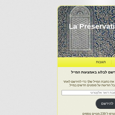
La Préservation, la Diff
תגובות
שם לבלוג באמצעות המייל
 את כתובת המייל שלך כדי להירשם לאתר
בל הודעות על פוסטים חדשים במייל.
בת
ר
טרוני
להירשם
 239 מנויים נוספים