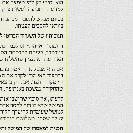
הוא יסייע רק למי שימצה את ה
למניעת התביעה לעשות צדק.
בסיום מבקש להעביר מכתב זה ל
בוודאי להסכים לעצתו.
תגובותיו של השגריר הבריטי ל
בנובמבר, ביניהם להבטחת הסו
האירוע. הוא מציין שהשליח שנ
אם הוא מבטל את האמת בדבר 
דרומונד האי מוכן לקבל את הצ
ידי פקיד החצר. אבל רק בתנאי
שהחקירה נמשכת באנתיפה, וזא
לדעתו, אין סיכוי שתושבי אנתי
המושל שיש לו כוח לייסר אדם 
למושל שעומדת להיערך חקירה,
לאלה שסחט משלושת היהודים
תכנית למאסרו של המושל ותשל