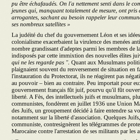
pu être échafaudés. On l'a nettement senti dans le c
jeunes qui, manquant totalement de mesure, ont pris d
arrogantes, sachant au besoin rappeler leur commun
ses nombreux satellites »
La judéité du chef du gouvernement Léon et ses idées 
colonialisme exacerbaient la virulence des menées ant
nombre grandissant d'adeptes parmi les membres de la 
indisposés par cette immixtion des nouvelles élites jui
qui ne les regarde pas ".
Quant aux Musulmans politi
plaignaient souvent du renversement de situation en f
l'instauration du Protectorat, ils ne réagirent pas néga
au pouvoir – bien au contraire. Peu importait pour eu
gouvernement français fût juif, pourvu qu'il fût ouver
liberté. A Fès, des intellectuels juifs et musulmans, p
communistes, fondèrent en juillet 1936 une Union M
des Juifs, un groupement décidé à faire entendre sa voi
notamment sur la liberté d'association. Quelques Juifs
communiste, contresignèrent les télégrammes de prot
Marocaine contre l'arrestation de ses militants par les a