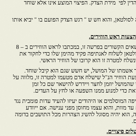
דין לפי מידת הצדק. הפיצוי המוצע אינו אלא שוחד
סולטאן, והוא חש ש " רגש הצדק הפועם בו " יביא אותו
הצעות ראש הווזירים.
דרומונד האי התייחס לכמה נושאים הקשורים בפרשה זו, במכתבו לראש הווזירים ב – 8
לטאן לשלוח לאנתיפה פקיד מהימן שלו כדי לחקור את
שלח למטרה זו הוא קרובו של הווזיר הראשי.
אשמתו של המושל, יש חשש שגם הוא קיבל שוחד.
עת הווזיר הנ"ל שישלח אדם מטעמו למטרה זו, מלווה על
 שהמושל יוזמן לחצר ויידרש להישאר שם כל זמן
ת כדי למנוע ממנו השפעה או לחץ על העדים.
פה המוסלמים או היהודים יעיזו להעיד עדות פומבית נגד
עד מוות, והוא עצמו מחוסן מפני ענישה. אם ייוודע
 הוא יהיה מסוגל להשיג הצהרות מכל התושבים בדומה
.
ום פיצויים.