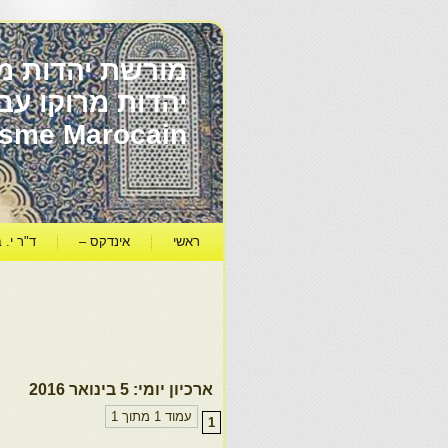
מורשת יהדות מר
ïsme Marocain
ראשי
אינדקס –
ד"ר י. ב
ארכיון יומי:
5 בינואר 2016
עמוד 1 מתוך 1
1