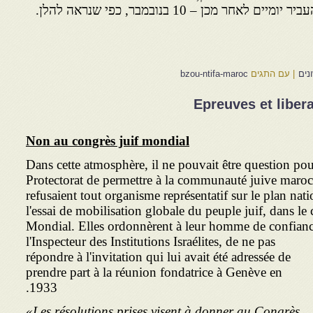
מכן – 10 בנובמבר, כפי שנראה להלן.
נים
|
עם התגים
bzou-ntifa-maroc
Epreuves et liber
Non au congrès juif mondial
Dans cette atmosphère, il ne pouvait être question pour
Protectorat de permettre à la communauté juive maroca
refusaient tout organisme représentatif sur le plan nati
l'essai de mobilisation globale du peuple juif, dans le
Mondial. Elles ordonnèrent à leur homme de confian
l'Inspecteur
des Institutions Israélites, de ne pas
répondre à l'invitation qui lui avait été adressée de
prendre part à la réunion fondatrice à Genève en
1933.
«Les résolutions prises visent à donner au Congrès