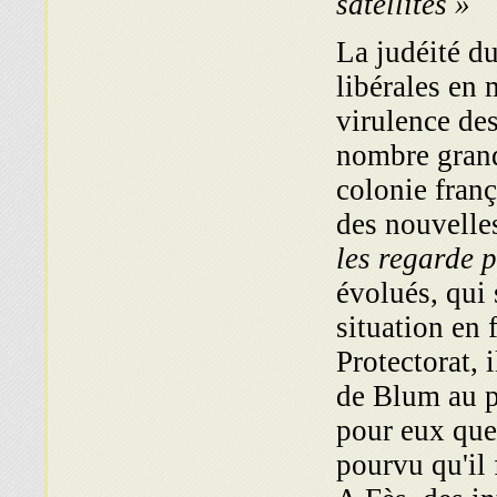
satellites »
La judéité d
libérales en 
virulence de
nombre grand
colonie franç
des nouvelles
les regarde 
évolués, qui
situation en 
Protectorat, 
de Blum au p
pour eux que 
pourvu qu'il 