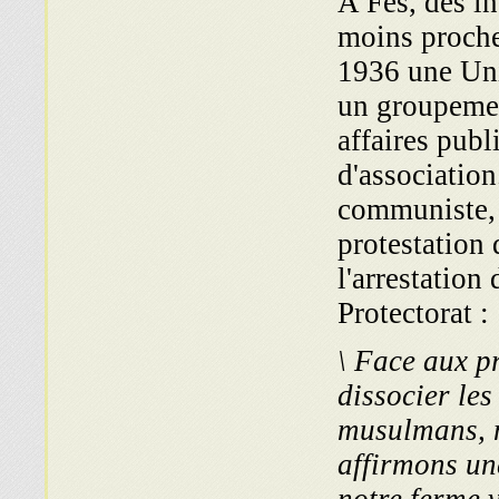
A Fès, des in
moins proche
1936 une Uni
un groupement
affaires publ
d'association
communiste, 
protestation
l'arrestation 
Protectorat :
\ Face aux p
dissocier les
musulmans, n
affirmons une