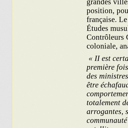
grandes ville
position, pou
française. L
Études musul
Contrôleurs C
coloniale, an
« II est cer
première fois
des ministres
être échafaud
comportement
totalement de
arrogantes, 
communauté 