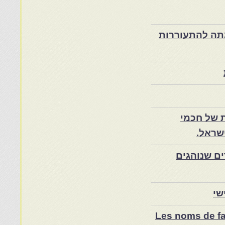
ת במרוקו בסוף המאה ה־19 ותרומתה להתעוררות
 של חכמי
שראל.
ם שנוהגים
שי
Les noms de fam