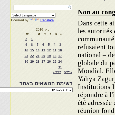
Non au cong
Powered by
Translate
Dans cette at
les autorités
ינואר 2016
א
ב
ג
ד
ה
ו
ש
communauté j
2
1
9
8
7
6
5
4
3
refusaient to
16
15
14
13
12
11
10
national – de
23
22
21
20
19
18
17
globale du pe
30
29
28
27
26
25
24
31
Mondial. Ell
« דצמ
פבר »
Yahya Zagury
רשימת הנושאים באתר
Institutions I
רשימת
répondre à l'
הנושאים
באתר
été adressée 
réunion fond