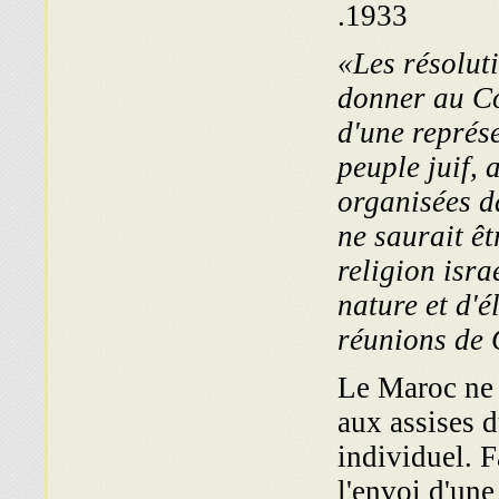
1933.
«Les résoluti
donner au Co
d'une représ
peuple juif, 
organisées da
ne saurait êt
religion isra
nature et d'é
réunions de
Le Maroc ne 
aux assises d
individuel. F
l'envoi d'une