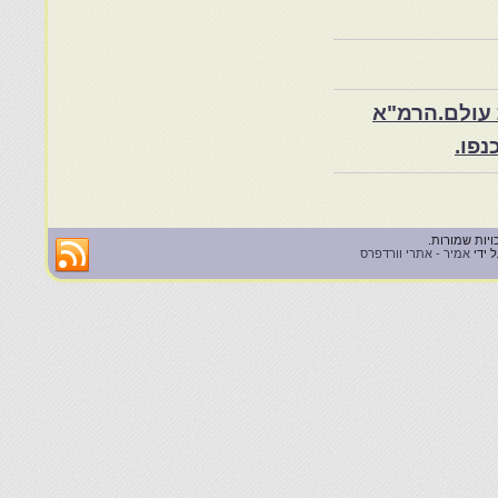
 עולם.הרמ"א
 ידי
אמיר - אתרי וורדפרס