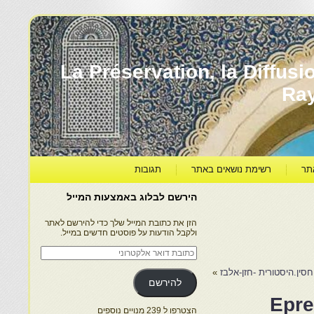
עברה ותרבותה – La Préservation, la Diffusion & le
Ra
תר
רשימת נושאים באתר
תגובות
הירשם לבלוג באמצעות המייל
הזן את כתובת המייל שלך כדי להירשם לאתר
ולקבל הודעות על פוסטים חדשים במייל.
כתובת
דואר
אלקטרוני
חסין.היסטורית -חזן-אלבז
»
להירשם
Epre
הצטרפו ל 239 מנויים נוספים