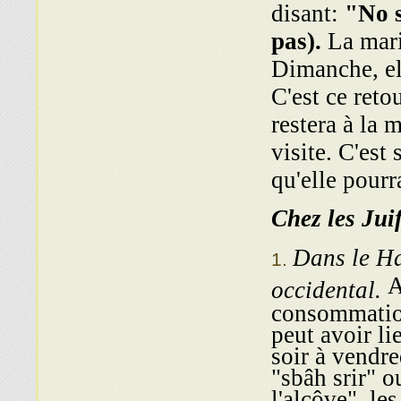
disant:
"No s
pas).
La mari
Dimanche, el
C'est ce reto
restera à la
visite. C'est
qu'elle pourr
Chez les Jui
Dans le Ha
A
occidental.
consommatio
peut avoir li
soir à vendre
"sbâh srir" o
l'alcôve", les