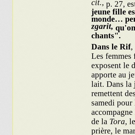
cit.,
p. 27, es
jeune fille e
monde… pend
zgarit,
qu'on
chants".
Dans le Rif
,
Les femmes f
exposent le d
apporte au je
lait. Dans la
remettent des
samedi pour l
accompagne l
de la
Tora,
le
prière, le ma