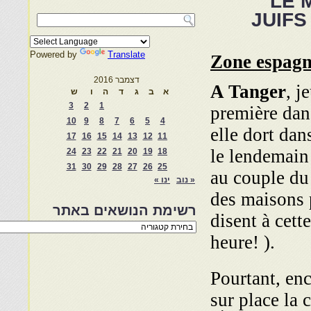
LE 
JUIFS
Powered by
Translate
Zone espagn
דצמבר 2016
A Tanger
, j
א
ב
ג
ד
ה
ו
ש
3
2
1
première dan
10
9
8
7
6
5
4
elle dort dan
17
16
15
14
13
12
11
le lendemain 
24
23
22
21
20
19
18
31
30
29
28
27
26
25
au couple du l
« נוב
ינו »
des maisons 
רשימת הנושאים באתר
disent à cett
רשימת
הנושאים
heure! ).
באתר
Pourtant, en
sur place la