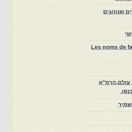
ם שנוהגים
שי
Les noms de fam
 עולם.הרמ"א
שמיר