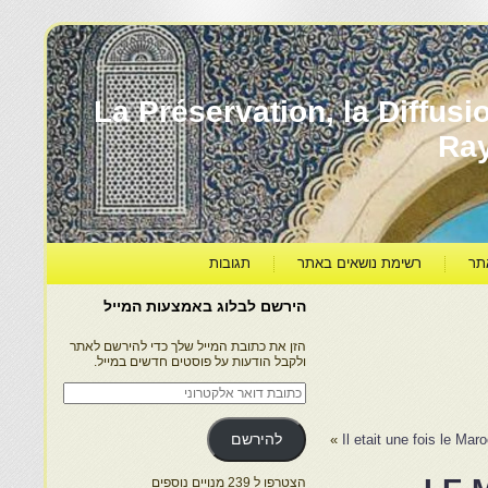
עברה ותרבותה – La Préservation, la Diffusion & le
Ra
תר
רשימת נושאים באתר
תגובות
הירשם לבלוג באמצעות המייל
הזן את כתובת המייל שלך כדי להירשם לאתר
ולקבל הודעות על פוסטים חדשים במייל.
כתובת
דואר
אלקטרוני
Il etait une fois le 
»
להירשם
הצטרפו ל 239 מנויים נוספים