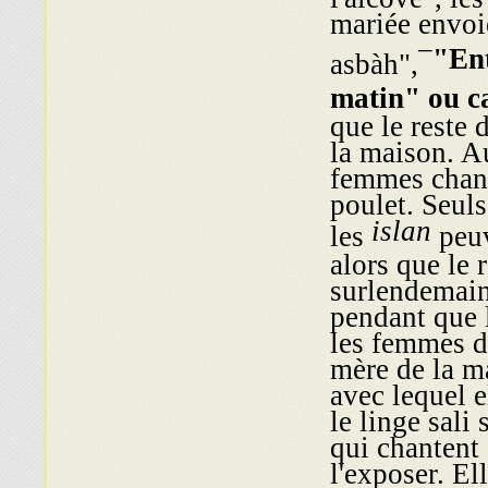
mariée envoi
–
"En
asbàh",
matin" ou c
que le reste 
la maison. Au
femmes chant
poulet. Seuls
islan
les
peuv
alors que le 
surlendemain
pendant que 
les femmes d
mère de la ma
avec lequel e
le linge sali
qui chantent
l'exposer. El