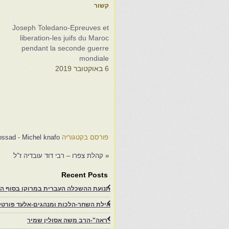
קשור
Joseph Toledano-Epreuves et
liberation-les juifs du Maroc
pendant la seconde guerre
mondiale
6 באוקטובר 2019
à
-
o
1
פורסם בקטגוריה
ssad - Michel knafo
«
קהלת צפרו – רבי דוד עובדיה ז"ל
Recent Posts
תנועת ההשכלה העברית במרוקו בסוף המאה ה־19 ותרומתה להתעוררות הציונית.-
אילת השחר-הלכות ומנהגים-אלעד פורטל-
"ראה"-הרב משה אסולין שמיר