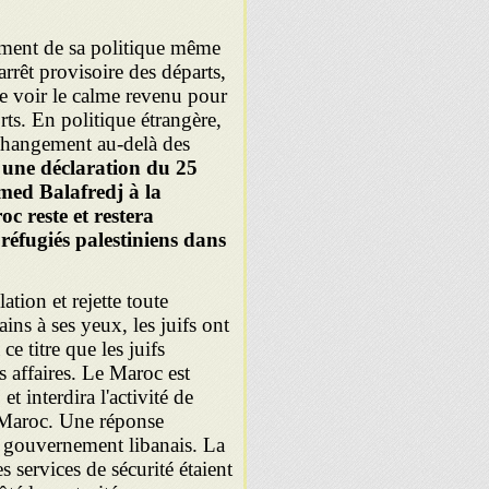
ment de sa politique même
arrêt provisoire des départs,
ère voir le calme revenu pour
orts. En politique étrangère,
 changement au-delà des
une déclaration du
25
hmed Balafredj à la
 reste et restera
 réfugiés palestiniens dans
ation et rejette toute
ins à ses yeux, les juifs ont
e titre que les juifs
s affaires. Le Maroc est
t interdira l'activité de
 Maroc. Une réponse
 gouvernement libanais. La
es services de sécurité étaient