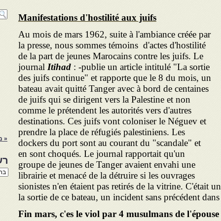
Manifestations d'hostilité aux juifs
Au mois de mars 1962, suite à l'ambiance créée par
la presse, nous sommes témoins d'actes d'hostilité
de la part de jeunes Marocains contre les juifs. Le
journal
Itihad
: -publie un article intitulé "La sortie
des juifs continue" et rapporte que le 8 du mois, un
bateau avait quitté Tanger avec à bord de centaines
de juifs qui se dirigent vers la Palestine et non
comme le prétendent les autorités vers d'autres
destinations. Ces juifs vont coloniser le Néguev et
prendre la place de réfugiés palestiniens. Les
« מ
dockers du port sont au courant du "scandale" et
en sont choqués. Le journal rapportait qu'un
רש
groupe de jeunes de Tanger avaient envahi une
רשי
librairie et menacé de la détruire si les ouvrages
הנו
sionistes n'en étaient pas retirés de la vitrine. C'était
באת
la sortie de ce bateau, un incident sans précédent dans 
Fin mars, c'es le viol par 4 musulmans de l'épou