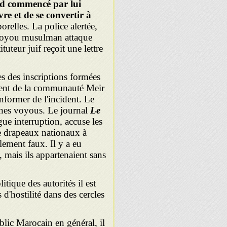
rd commencé par lui
ivre et de se convertir à
relles. La police alertée,
voyou musulman attaque
teur juif reçoit une lettre
s des inscriptions formées
sident de la communauté Meir
former de l'incident. Le
eunes voyous. Le journal
Le
gue interruption, accuse les
de drapeaux nationaux à
alement faux. Il y a eu
 mais ils appartenaient sans
tique des autorités il est
s d'hostilité dans des cercles
ublic Marocain en général, il