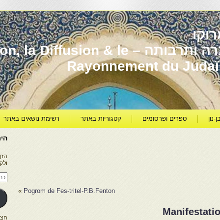
וקו
יהדות מרוקו עברה ותרבותה – usion & le
Rayonnement du Juda
ן-נון
ספרים ופרסומים
קטגוריות באתר
רשימת נושאים באתר
היר
הזן
ולק
כתו
דוא
אלק
»
Pogrom de Fes-tritel-P.B.Fenton
Manifestatio
הצטרפו ל