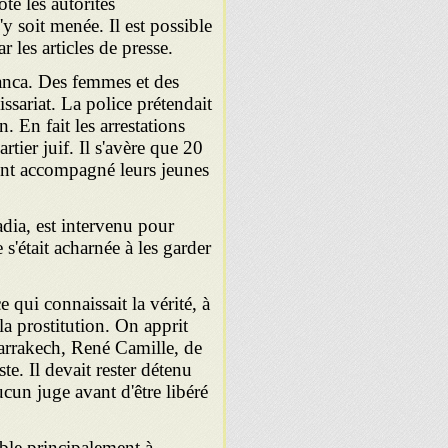
ôté les autorités
'y soit menée. Il est possible
 les articles de presse.
lanca. Des femmes et des
ssariat. La police prétendait
n. En fait les arrestations
tier juif. Il s'avère que 20
ient accompagné leurs jeunes
ia, est intervenu pour
s'était acharnée à les garder
e qui connaissait la vérité, à
 la prostitution. On apprit
Marrakech, René Camille, de
ste. Il devait rester détenu
cun juge avant d'être libéré
sible principalement à