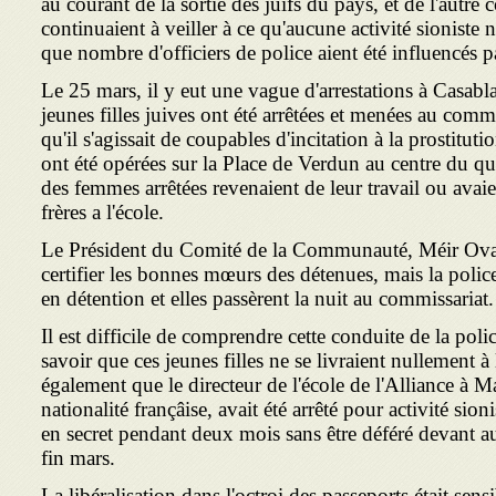
au courant de la sortie des juifs du pays, et de l'autre c
continuaient à veiller à ce qu'aucune activité sioniste n
que nombre d'officiers de police aient été influencés par
Le 25 mars, il y eut une vague d'arrestations à Casab
jeunes filles juives ont été arrêtées et menées au commi
qu'il s'agissait de coupables d'incitation à la prostitutio
ont été opérées sur la Place de Verdun au centre du quar
des femmes arrêtées revenaient de leur travail ou ava
frères a l'école.
Le Président du Comité de la Communauté, Méir Ovad
certifier les bonnes mœurs des détenues, mais la police 
en détention et elles passèrent la nuit au commissariat.
Il est difficile de comprendre cette conduite de la polic
savoir que ces jeunes filles ne se livraient nullement à
également que le directeur de l'école de l'Alliance à 
nationalité françâise, avait été arrêté pour activité sioni
en secret pendant deux mois sans être déféré devant au
fin mars.
La libéralisation dans l'octroi des passeports était sen