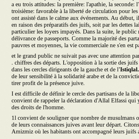
a eu trois attitudes: la première: l'apathie, la seconde: 
troisième: favorable à la liberté de circulation pour le
ont assisté dans le calme aux événements. Au début, il
en raison des préparatifs des juifs, soit par les dettes la
particulier les loyers impayés. Dans la suite, le public 
délivrance de passeports. Comme la majorité des part
pauvres et moyennes, la vie commerciale ne s'en est pa
et le grand public ne suivait pas avec une attention par
. chiffres des départs. L'opposition à la sortie des juifs
dans les cercles dirigeants de la gauche et de l
'Istiqlal.
de leur sensibilité à la solidarité arabe et de la convi
tirer profit de la présence juive.
I est difficile de définir le cercle des partisans de la lib
convient de rappeler la déclaration d'Allal Elfassi qui 
des droits de l'homme.
1l convient de souligner que nombre de musulmans o
de leurs connaissances juives avant leur départ. Citons 
Amizmiz où les habitants ont accompagné leurs juifs a