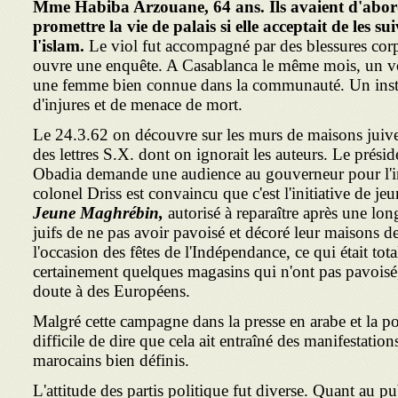
Mme Habiba Arzouane, 64 ans. Ils avaient d'abo
promettre la vie de palais si elle acceptait de les su
l'islam.
Le viol fut accompagné par des blessures corpo
ouvre une enquête. A Casablanca le même mois, un 
une femme bien connue dans la communauté. Un institu
d'injures et de menace de mort.
Le 24.3.62 on découvre sur les murs de maisons juive
des lettres S.X. dont on ignorait les auteurs. Le pré
Obadia demande une audience au gouverneur pour l'in
colonel Driss est convaincu que c'est l'initiative de j
Jeune Maghrébin,
autorisé à reparaître après une lon
juifs de ne pas avoir pavoisé et décoré leur maisons 
l'occasion des fêtes de l'Indépendance, ce qui était tot
certainement quelques magasins qui n'ont pas pavoisé,
doute à des Européens.
Malgré cette campagne dans la presse en arabe et la poli
difficile de dire que cela ait entraîné des manifestation
marocains bien définis.
L'attitude des partis politique fut diverse. Quant au p