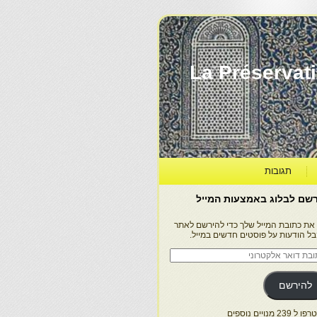
La Préservation, la Diff
תגובות
שם לבלוג באמצעות המייל
 את כתובת המייל שלך כדי להירשם לאתר
בל הודעות על פוסטים חדשים במייל.
בת
ר
טרוני
להירשם
 239 מנויים נוספים