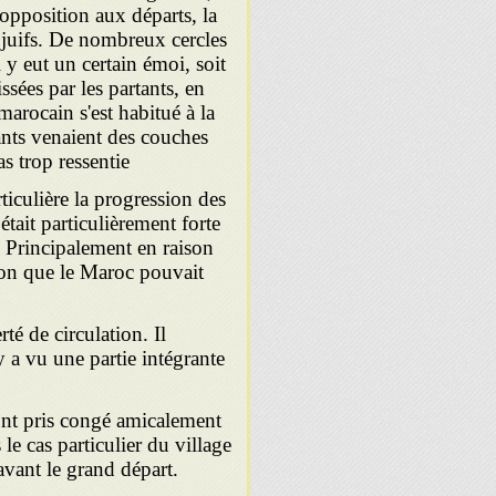
l'opposition aux départs, la
s juifs. De nombreux cercles
 y eut un certain émoi, soit
issées par les partants, en
marocain s'est habitué à la
ants venaient des couches
s trop ressentie
ticulière la progression des
 était particulièrement forte
Principalement en raison
ction que le Maroc pouvait
erté de circulation. Il
y a vu une partie intégrante
nt pris congé amicalement
le cas particulier du village
vant le grand départ.