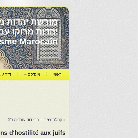
מורשת יהדות מר
ïsme Marocain
ראשי
אינדקס –
ד"ר י. ב
«
קהלת צפרו – רבי דוד עובדיה ז"ל
ns d'hostilité aux juifs