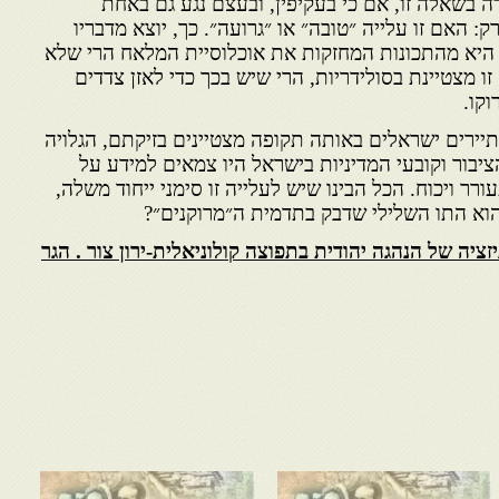
ה בשאלה זו, אם כי בעקיפין, ובעצם נגע גם באחת
 האם זו עלייה ״טובה״ או ״גרועה״. כך, יוצא מדבריו
יא מהתכונות המחזקות את אוכלוסיית המלאח הרי שלא
זו מצטיינת בסולידריות, הרי שיש בכך כדי לאזן צדדים
קו.
יירים ישראלים באותה תקופה מצטיינים בזיקתם, הגלויה
יבור וקובעי המדיניות בישראל היו צמאים למידע על
ר ויכוח. הכל הבינו שיש לעלייה זו סימני ייחוד משלה,
הוא התו השלילי שדבק בתדמית ה״מרוקנים״?
יזציה של הנהגה יהודית בתפוצה קולוניאלית-ירון צור . הגר