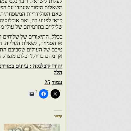
לעלות לישראל. ריבון נקט עמד
משאלות היסוד שעמדו על הפרק:
שאם הסולידריות המשפחתית ה
כדאי לפגוע בה, ואם אוכלוסיה 
שליליים בתרמיתם של עולי מרו
ככלל, התיאורים של שליחים ות
או הסמויה, לשאלת העלייה. הצ
טיבם של העולים שסביבם התעור
אך מהם בדיוק? וכלום מוצדק 
יהודי קזבלנקה : עיונים במודרנ
הלל
עמוד
25
קשור