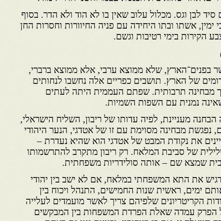
סיד לבן וגס. מכלול עלוב שאין בו לא הוד ולא הדר. בסוף
 ימין, אשתו ובתו היחידה עם פניה החיוורות וחסרות החן
ע הקירות בימי רטיבות וגשם.
שר בפנים־הארץ, שלא ממוצא ערבי, אלא ממוצא ברברי,
מים של הארץ. תושבים כפריים אלה נחשבו לנחותים
כך מבחינה תרבותית. שפתם העממית היתה לעתים
אינה נמנית עם השפות השמיות.
הבחנה מעניינת, לפיה עדותו של ריבון, השליח הישראלי,
 נפגשת מבחינה מסוימת עם זו של אטדגי, הנער היהודי
נים את נקודת המבט של אטדגי הוא שהיא נעדרת –
שלילית של סביבת המלאח. רק ריבון מתקרב להתרשמותו
יובית שמצא שם – אותה סולידריות משפחתית.
גיש את התא המשפחתי במלאח, אם לא ישב בין יהודי
תם ימים, ראשית שנות החמישים, התנהל ויכוח בין
ודות הקריטריונים שלפיהם צריך לאשר מועמדים לעלייה
על הפרק עמדה שאלת הפרדת המשפחות בין המבקשים