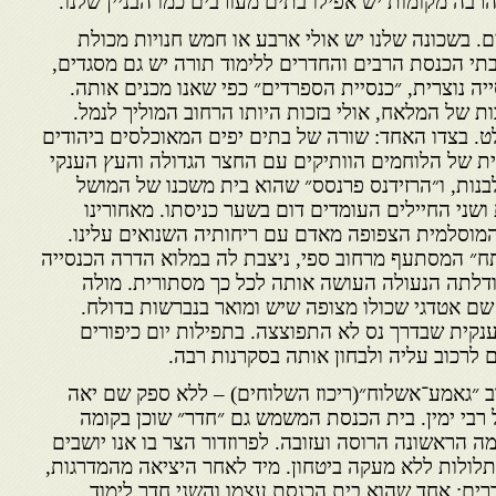
רבה מקומות יש אפילו בתים מעורבים כמו הבניין שלנו.
. בשכונה שלנו יש אולי ארבע או חמש חנויות מכולת
 בתי הכנסת הרבים והחדרים ללימוד תורה יש גם מסגדים,
ייה נוצרית, ״כנסיית הספרדים״ כפי שאנו מכנים אותה.
ת של המלאח, אולי בזכות היותו הרחוב המוליך לנמל.
. בצדו האחד: שורה של בתים יפים המאוכלסים ביהודים
ת של הלוחמים הוותיקים עם החצר הגדולה והעץ הענקי
נות, ו״הרזידנס פרנסס״ שהוא בית משכנו של המושל
ושני החיילים העומדים דום בשער כניסתו. מאחורינו
מוסלמית הצפופה מאדם עם ריחותיה השנואים עלינו.
תח״ המסתעף מרחוב ספי, ניצבת לה במלוא הדרה הכנסייה
דלתה הנעולה העושה אותה לכל כך מסתורית. מולה
ם אטדגי שכולו מצופה שיש ומואר בנברשות בדולח.
קית שבדרך נס לא התפוצצה. בתפילות יום כיפורים
ים לרכוב עליה ולבחון אותה בסקרנות רבה.
ב ״גאמע־אשלוח״(ריכוז השלוחים) – ללא ספק שם יאה
רבי ימין. בית הכנסת המשמש גם ״חדר״ שוכן בקומה
ה הראשונה הרוסה ועזובה. לפרוזדור הצר בו אנו יושבים
תלולות ללא מעקה ביטחון. מיד לאחר היציאה מהמדרגות,
חדרים: אחד שהוא בית הכנסת עצמו והשני חדר לימוד.