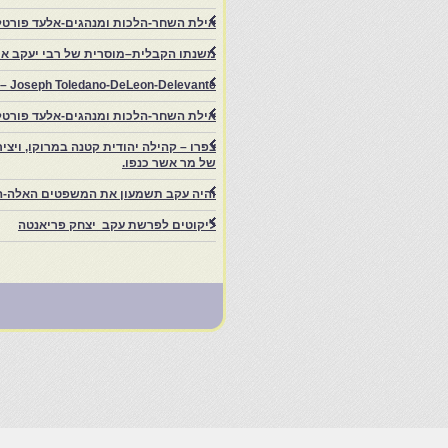
אילת השחר-הלכות ומנהגים-אלעד פורטל
משנתו הקבלית–מוסרית של רבי יעקב איפ
rs – Joseph Toledano-DeLeon-Delevante.
אילת השחר-הלכות ומנהגים-אלעד פורטל
של מר אשר כנפו.
והיה עקב תשמעון את המשפטים האלה-ה
ליקוטים לפרשת עקב יצחק פריאנטה