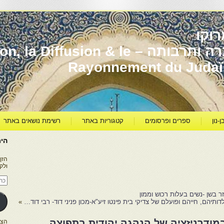
וקו
יהדות מרוקו עברה ותרבותה – usion & le
Rayonnement du Juda
ן-נון
ספרים ופרסומים
קטגוריות באתר
רשימת נושאים באתר
היר
הזן
ולק
כתו
דוא
אלק
ר בשן -נשים בעלות רכוש וממון
דותיהם, חייהם ופועלם של צדיקי בית פינטו זיע"א-מכון פניני דוד- רבי דוד…
»
 במודרניזציה של הנהגה יהודית בתפוצה
הצטרפו ל