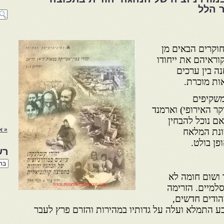
ר הלל
חוקרים הבאים מן
וראיהם את ייחודו
ה בין ערכים
ות מוכרת.
משקיפים
ר האירופי) וארמנד
אם נוכל להבחין
« א
ונת המלאח
פן בולט.
רש
רשי
הנו
 ושום חומה לא
באת
סלמיים. הזרימה
הודים חדשים,
בע התמלא ועלה על גדותיו במהירות והזרם פרץ לעבר