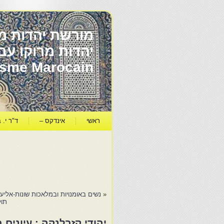
מורשת יהדות מר
ïsme Marocain
ראשי
אינדקס –
ד"ר י. ב
«
נשים באומנויות ובמלאכות שונות-אליעז
תול
יהודי קזבלנקה : עיונים