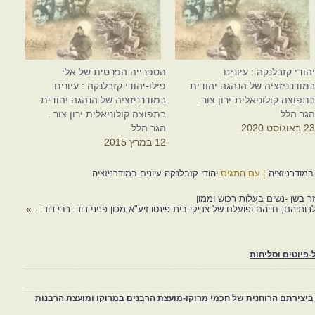
הודי קזבלנקה : עיונים
הספרייה הפרטית של אלי
מודרניזציה של הנהגה יהודית
פילו-יהודי קזבלנקה : עיונים
תפוצה קולוניאלית-ירון צור .
במודרניזציה של הנהגה יהודית
גר הלל
בתפוצה קולוניאלית ירון צור .
2 באוגוסט 2020
הגר הלל
12 במרץ 2015
במודרניזציה
|
עם התגים
יהודי-קזבלנקה-עיונים-במודרניזציה
ר בשן -נשים בעלות רכוש וממון
דותיהם, חייהם ופועלם של צדיקי בית פינטו זיע"א-מכון פניני דוד- רבי דוד…
»
פיוטים וסליחות
יצירתם הרוחנית של חכמי מרוקו-מועצת הרבנים במרוקו ומועצת הרבנות