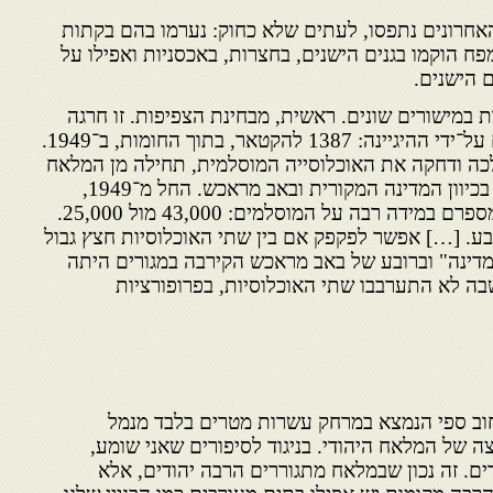
אחרונים נתפסו, לעתים שלא כחוק: נערמו בהם בקתות
ח הוקמו בגנים הישנים, בחצרות, באכסניות ואפילו על
 הישנים.
ות במישורים שונים. ראשית, מבחינת הצפיפות. זו חרגה
במהירות מן הגבולות הנדרשים על־ידי ההיגיינה: 1387 להקטאר, בתוך החומות, ב־1949.
לכה ודחקה את האוכלוסייה המוסלמית, תחילה מן המלאח
הקטן המקורי, ואחר כך בעיקר בכיוון המדינה המקורית ובאב מראכש. החל מ־1949,
בתוך החומות, היהודים עלו במספרם במידה רבה על המוסלמים: 43,000 מול 25,000.
בע. […] אפשר לפקפק אם בין שתי האוכלוסיות חצץ גבול
״מדינה" וברובע של באב מראכש הקירבה במגורים היתה
ה לא התערבבו שתי האוכלוסיות, בפרופורציות
לדתי בבית מספר 30 ברחוב ספי הנמצא במרחק עשרות מטרים בלבד מנמל
ה של המלאח היהודי. בניגוד לסיפורים שאני שומע,
ם. זה נכון שבמלאח מתגוררים הרבה יהודים, אלא