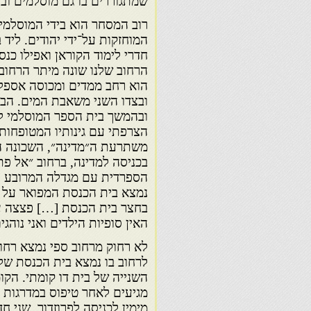
שמתגוררים בו גם מוסלמים ובה
רוב המסחר הוא בידי המוסלמים
המוחזקות על־ידי יהודים. ליד
חדרי לימוד הקוראן ואפילו כנס
הרחוב שלנו שונה מיתר הרחובו
הוא רחב ממדים ומכוסה אספלט
ובצדו השני משאבת המים. הבי
ובהמשך בית הספר המוסלמי לב
הצרפתי עם גינותיו המטופחות 
משתרעת ה״מדינה״, השכונה ה
בכניסה למדינה, ברחוב ״אל פ
הספרדית עם מגדלה המרובע ו
נמצא בית הכנסת המפואר על ש
בחצר בית הכנסת […] פצצה ענ
האין סופיות הילדים ואני נוהג
לא רחוק מרחוב ספי נמצא רחו
לרחוב בו נמצא בית הכנסת של 
השנייה של בית דו קומתי. הקומ
מגיעים לאחר טיפוס במדרגות 
מימין לכניסה לפרוזדור, שני 