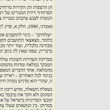
הן הרצפות והן הקירות מרוחים 
הפרוזדור דירת המגורים של רבי
הנוטות לצבע צהבהב כנטיית צב
(אטדגי, 1990, חלק א, פרק
7
)
״שלוחים" – כינוי לתושבים א
כלומר, מצאצאי התושבים הקדו
מבחינה כלכלית, ועוד יותר מ
ברברית, שפה שאין לה כתב וש
מבדיקת העדויות השונות עולה 
המבקר במלאח ומדווח מהמקום,
מהמלאח. אחד הדברים המאפיי
בניגוד לכל האחרים – ראייה 
זו, שהרי הוא מדגיש נקודה ח
נשאלת השאלה, מדוע ריבון הד
המקום ולא חקר את טיבם? באו
קובעי המדיניות בישראל על א
ממרוקו. בין הנושאים שעלו 