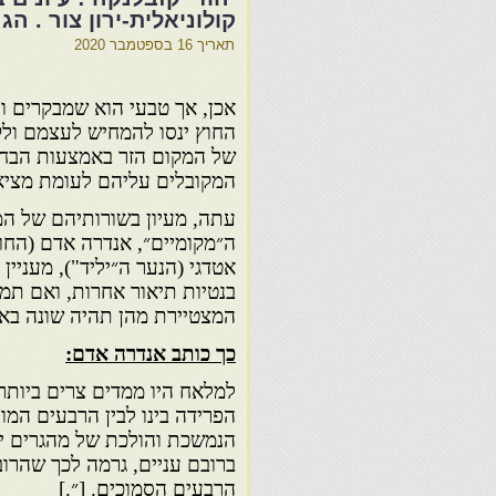
קולוניאלית-ירון צור . הג
תאריך
16 בספטמבר 2020
אכן, אך טבעי הוא שמבקרים ו
החוץ ינסו להמחיש לעצמם ולק
של המקום הזר באמצעות הבחנ
המקובלים עליהם לעומת מציא
עתה, מעיון בשורותיהם של ה
ה״מקומיים״, אנדרה אדם (החוק
אטדגי (הנער ה״יליד"), מעניין 
בנטיות תיאור אחרות, ואם תמ
המצטיירת מהן תהיה שונה באו
כך כותב אנדרה אדם:
למלאח היו ממדים צרים ביותר
הפרידה בינו לבין הרבעים המו
הנמשכת והולכת של מהגרים י
ברובם עניים, גרמה לכך שהרו
הרבעים הסמוכים. [״.]