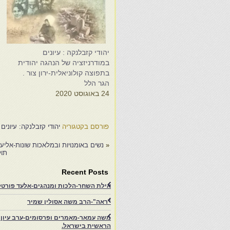
יהודי קזבלנקה : עיונים
י
במודרניזציה של הנהגה יהודית
ב
בתפוצה קולוניאלית-ירון צור .
ב
הגר הלל
ה
24 באוגוסט 2020
3
פורסם בקטגוריה
יהודי קזבלנקה: עיונים 
«
נשים באומנויות ובמלאכות שונות-אליעז
תול
Recent Posts
אילת השחר-הלכות ומנהגים-אלעד פורטל-
"ראה"-הרב משה אסולין שמיר
משה עמאר-מאמרים ופרסומים-ערב עיון ב
הראשית בישראל.