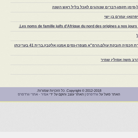
-סימן תקפג-דברים שנוהגים לאכל בליל ראש השנה
רגאן- עמרם בן ישי
Les noms de famille juifs d'Afrique du nord des origines a nos jou
צפרו – קהילה יהודית קטנה במרוקו, ויצירת חכמיה חובקת עולם.הרמ"א מצפרו-נסים אמנון אלקבץ.ברית 41 בעריכתו
רב משה אסולין שמיר
Copyright © 2012-2018. כל הזכויות שמורות.
האתר פועל על
וורדפרס
| האתר עוצב והוקם על ידי
אמיר - אתרי וורדפרס