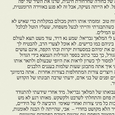
של בחורה שחרחורת חיננית, שרנו את השיר של יפה
. לא הייתה נשיקה, אבל זה לא פגע באווירה הרומנטית,
וח טוב זמזמתי אותו רחוק מכולם במקלחת כדי שאיש לא
 כשהתבגרתי והייתי לבעל משפחה, שעליו הוטל לכלכל
ש המילים.
 לי המלאך גבריאל: שמע נא דויד, עוד מעט תצא לעולם
 ביניהם כמו כרישים. לא אוכל לצערי הרב, להבטיח לך
 את ימיהם במסעדות יקרות ובתי הקפה, אינם עושים
ורל, כך כבר כתוב בספר הגורלות הנמצא בידי הגדול
 למסור לך כשרון לראות את היופי שבעולם ולתאר אותו
י איך אתה מתבונן שעות שלמות בעננים הלבנים
ויוצרים צורות המתחלפות בצורות אחרות . אתה בדמיונך
ם ופנים של בני אדם, ידעתי שרבה תבונתו של הקדוש
ר.
בואתו של המלאך גבריאל. מיד אחרי שידעתי להתנודד
ת פחם והתחלתי לשרבט ולקשקש. מאותו רגע לא מש
ת כל מיני צורות ואחרי שאימי הרביצה לי על הידיים,
הלא מקושט בחדרי – אבי, שהייתה לו הבנה לאומנות,
 המצווה קופסת עם צבעים בצורת כפתורים צבעוניים,