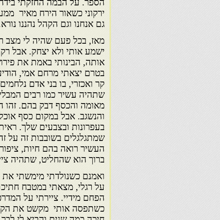
הספר. על הבמה החזקתי בידה 
ירקוני כשאור הירח מאיר ממעל
גם אנחנו וגם הקהל נהננו נורא.
מאז, בכל פעם שהיה לי מצב ר
ישמע אותי ולא יצחק. אבל רק
אותה, הבינותי באמת את פירו
בטרם יצאתי מרחם אמי, הודיע
קר ואכזרי, בו בני אדם נלחמים
שתהיה עשיר כמו רבים המבלים
מאומה והכסף דבק בהם. זהו הג
והנשגב. אבל במקום כסף אוכל
בעפרונות ובצבעים שלך. ראית
שמתגלגלים בשובבות זה על זה 
העשיר רואה בהם חיות, ציפורי
ברוך הוא שהחליט, שתהיה ציי
ואמנם כשנולדתי מימשתי את נ
על רגלי, מצאתי במטבח חתיכ
הפחם מידיי. ציירתי על המדרכו
כשתפסה אותי מקשט את הקיר 
חיכה כמה שנים והביא לי לבר