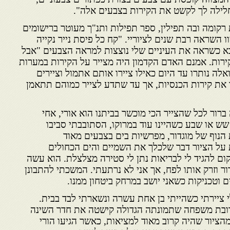
"חלילה לך לקשט את הקירות בצבעים אלה".
רקומה ובה תפילין, ספר תפילות ותנ"ך מעוטר ברישומים
 השראה רבת שנים לציוריי. "קח כל פיסת נייר נקייה
אבא כשראה את העיניים שלי נוצצות למראה הצבעים "אבל
ירות. אמנם האדם הקדמון היה מצייר על הקירות במערות
לה נותרו עד היום כאילו ציירו אותם אתמול וציירים
ו את קירות הכנסיות, אך עד שתדע לצייר כמוהם תתאמן
ברור לכל שהצייר הכי מוכשר בביתנו הוא אורי, אחי
 שש או שבע כשהיינו עוד במרוקו, הסתובבתי סביבו
 הנוף של מוגדור, מפרשיות בים בצבעים מאוד
על הציור דבר שלכלך את השמיים והים הכחולים
קום להגיד לי לבריאות נתן לי סטירה מצלצלת. הוא עשה
ור וזרק אותו לפח, אך אני לא נרתעתי. המשכתי להתבונן
ם וטכניקות כשאני יושב במרחק ביטחון ממנו.
 ציירתי כשהייתי בן אחת עשרה ונשארתי לבד בבית.
 קרובת משפחה שתמונתה הגדולה קישטה את חדר השינה
הציור שהיה קרוב מאוד למציאות, כאשר הגיעו הורי