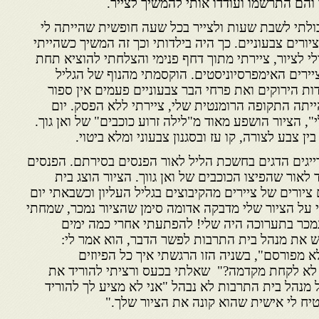
והם התרשמו ועודדו אותי להמשיך לצייר.
כולתי לשבת שעות ולצייר בכל שעה חופשית שהייתה לי
בציורים צבעוניים. כך היה בילדותי וכך זה המשיך כשהייתי
לי לציור, ציירתי מתוך דחף פנימי והצלחתי להוציא תחת
ציירים האימפרסיוניסטים. הוקסמתי מהנוף של הגליל
ות הירוקים ואת פרחי הבר צבעוניים פעמים אין ספור
ייתה התקופה הרומנטית שלי, ציירתי ללא הפסק. יום
י", הציור הושפע מאוד מ"לילה זרוע כוכבים" של ואן גוך.
ן צבע לצורה, קו עז ובסגנון צבעוני ומלא ביטוי.
 דייגים הדגים בחשכת הליל לאור הפנסים בסירתם. הפנסים
לאור שהפיצו הכוכבים של ואן גווך. הציור הוצג בית
יורים של ציירים מהקיבוצים בגליל העליון וכשבאתי יום
על הציור שלי מדבקה אדומה סימן שהציור נמכר, שמחתי
מכר בתערוכה היה שלי! להפתעתי אחרי כמה ימים
את מנהל בית התרבות לפשר הדבר, הוא אמר לי:
 מפורסם", בשניה הזו הרגשתי איך כל הפיוזים
 לא לקחת מקדמה?" שאלתי בכעס ורציתי להוריד את
 מנהל בית התרבות לא נבהל "אני לא מציע לך להוריד
יח לי אישית שהוא קונה את הציור שלך."