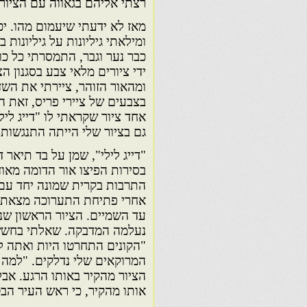
רצתי אליהם בגאווה עם הציור 
מאז לא ידעתי שיעמום מהו. י
ומילאתי גיליונות על גיליונות 
כבר נער וגבר, התמסרתי כל כו
ידי ציורים מלאי צבע בסגנון ה
ומהאור הזוהר, ציירתי את השד
בצבעים של ציירי פריס, זאת ה
אחד ציור שקראתי לו "דייג ליל
גם בציור שלי הייתה התנגשות בי
"דייג לילי", שמן על בד תיאר
בסירות הפיצו אור הדומה מאוד 
התרבות בקרית שמונה יחד עם צ
אחרי פתיחת התערוכה מצאתי 
עד השמיים. הציור הראשון שנ
נעלמה המדבקה. שאלתי בחשש 
"הקונים התחרטו היות ואתה לא
המרוקאים שלי נדלקים. "למה
הציור מהקיר באותו הרגע. אבל
אותו מהקיר, כי ראש העיר הבט