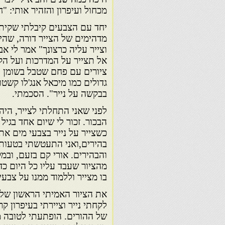
מכחול ועיפרון והזהיר אותי: 
יחד עם הצבעים קיבלתי שקית 
מדהימים של הצייר דורה, שהיוו
וצייר עליה כרצונך" אמר לי 
אל תצייר על המדרכות ועל הק
ציורים עם פחם שטבל בשומן וא
גדולים כמו מיכאל אנג'לו קשט
בבקשה על נייר". הסכמתי.
לפני שאני התחלתי לצייר, היה 
הבכור. זכור לי שיום אחד בגיל
כשצייר על נייר בצבעי מים את
בהירים,ואני התעטשתי בטעות 
והבהירים. אורי קם בזעם, ובמ
מהציור שעבד עליו כל היום כד
בו מצייר וללמוד ממנו על צבעי
את הציור האמיתי הראשון שלי
לקחתי נייר וציירתי בעיפרון
של ההורים. הופתעתי לטובה מ