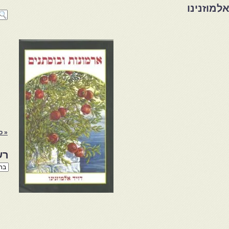
למוזנינו
« ס
רש
רשי
הנו
באת