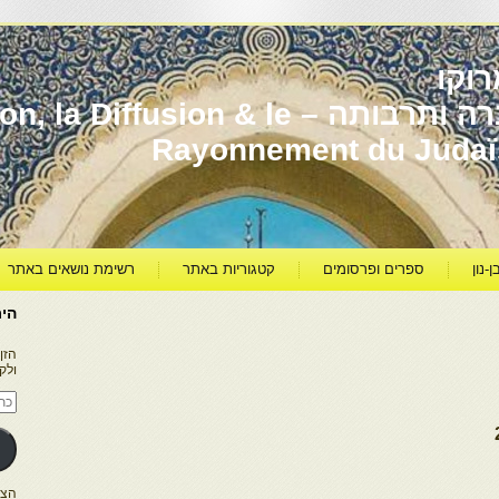
וקו
יהדות מרוקו עברה ותרבותה – usion & le
Rayonnement du Juda
ן-נון
ספרים ופרסומים
קטגוריות באתר
רשימת נושאים באתר
היר
הזן
ולק
כתו
דוא
אלק
הצטרפו ל