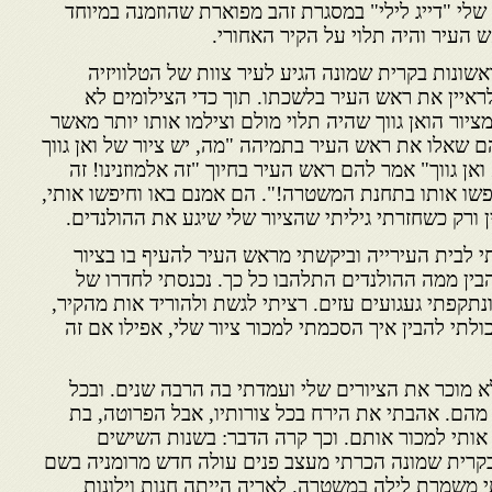
 שלי "דייג לילי" במסגרת זהב מפוארת שהוזמנה במיוחד
 העיר והיה תלוי על הקיר האחורי.
ונות בקרית שמונה הגיע לעיר צוות של הטלוויזיה
ראיין את ראש העיר בלשכתו. תוך כדי הצילומים לא
יור הואן גווך שהיה תלוי מולם וצילמו אותו יותר מאשר
ם שאלו את ראש העיר בתמיהה "מה, יש ציור של ואן גווך
ואן גווך" אמר להם ראש העיר בחיוך "זה אלמוזנינו! זה
פשו אותו בתחנת המשטרה!". הם אמנם באו וחיפשו אותי,
ן ורק כשחזרתי גיליתי שהציור שלי שיגע את ההולנדים.
י לבית העירייה וביקשתי מראש העיר להעיף בו בציור
הבין ממה ההולנדים התלהבו כל כך. נכנסתי לחדרו של
נתקפתי געגועים עזים. רציתי לגשת ולהוריד אות מהקיר,
ולתי להבין איך הסכמתי למכור ציור שלי, אפילו אם זה
א מוכר את הציורים שלי ועמדתי בה הרבה שנים. ובכל
מהם. אהבתי את הירח בכל צורותיו, אבל הפרוטה, בת
אותי למכור אותם. וכך קרה הדבר: בשנות השישים
קרית שמונה הכרתי מעצב פנים עולה חדש מרומניה בשם
י משמרת לילה במשטרה. לאריה הייתה חנות וילונות