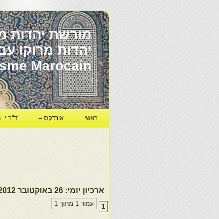
מורשת יהדות מר
ïsme Marocain
ראשי
אינדקס –
ד"ר י. ב
ארכיון יומי:
26 באוקטובר 2012
עמוד 1 מתוך 1
1