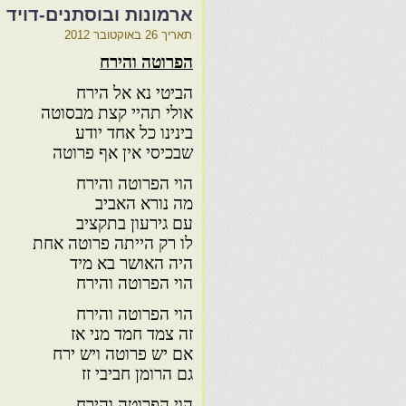
ארמונות ובוסתנים-דויד א
תאריך
26 באוקטובר 2012
הפרוטה והירח
הביטי נא אל הירח
אולי תהיי קצת מבסוטה
בינינו כל אחד יודע
שבכיסי אין אף פרוטה
הוי הפרוטה והירח
מה נורא האביב
עם גירעון בתקציב
לו רק הייתה פרוטה אחת
היה האושר בא מיד
הוי הפרוטה והירח
הוי הפרוטה והירח
זה צמד חמד מני אז
אם יש פרוטה ויש ירח
גם הרומן חביבי זז
הוי הפרוטה והירח