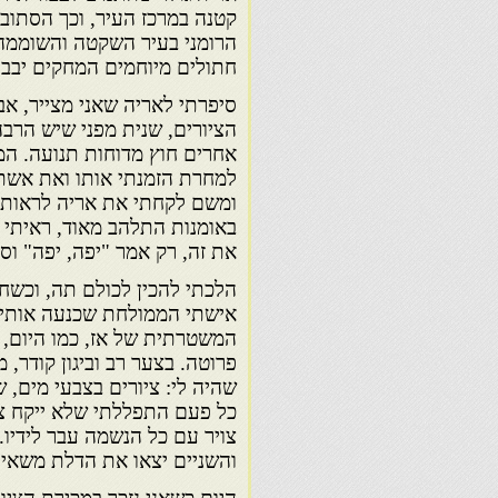
קטנה במרכז העיר, וכך הסתובב
הרומני בעיר השקטה והשוממה
חתולים מיוחמים המחקים יבבו
סיפרתי לאריה שאני מצייר, א
הציורים, שנית מפני שיש הרב
אחרים חוץ מדוחות תנועה. המ
למחרת הזמנתי אותו ואת אשתו 
ומשם לקחתי את אריה לראות את
באומנות התלהב מאוד, ראיתי 
את זה, רק אמר "יפה, יפה" וס
הלכתי להכין לכולם תה, וכשח
אישתי הממולחת שכנעה אותי ל
המשטרתית של אז, כמו היום, א
פרוטה. בצער רב וביגון קודר,
שהיה לי: ציורים בצבעי מים, ש
כל פעם התפללתי שלא ייקח ציו
צויר עם כל הנשמה עבר לידיו.
והשניים יצאו את הדלת משאיר