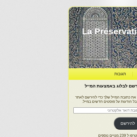
La Préservation, la Diff
תגובות
שם לבלוג באמצעות המייל
 את כתובת המייל שלך כדי להירשם לאתר
בל הודעות על פוסטים חדשים במייל.
בת
ר
טרוני
להירשם
 239 מנויים נוספים