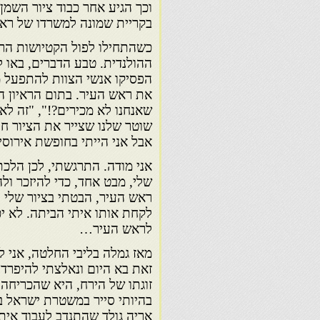
וכך הגיע אחר כבוד ציור השמן
בקריית שמונה למשרדו של ראש
כשהתחילו לפול הקטיושות הראש
ההולנדית. טבע הדברים, באו ל
הפסיקו אנשי הצוות להתפעל מצ
את ראש העיר. בתום הראיון ה
שאנחנו לא מכירים?!", "זה לא 
שוטר שלנו שצייר את הציור ח
אבל אני הייתי בחופשת אירוסי
אני מודה. התרגשתי, לכן הלכת
שלי, מבט אחד, כדי להיזכר ול
ראש העיר, הבטתי בציור שלי ו
לקחת אותו איתי הביתה. לא יכ
לראש העיר…
מאז גמלה בליבי החלטה, אני ל
זאת בא היום ונאלצתי להיפרד 
זוגתו של הירח, היא שהכריחה 
בהיותי סייר במשטרת ישראל ב
אריה גולד שהתנדב לעבוד אית