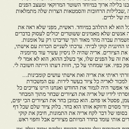
נו בלילה ארוך במיוחד השוטר המרוקאי ומעצב הפנים
 ,שבלילות הרחובות והסמטאות הצרות שלה מתמלאות
ת של ילדים.
בל הוא לא התלהב במיוחד. ראשית, מפני שלא ראה את
ה אנשים שלא מאמינים ששוטרים יכולים לעסוק בדברים
שמרת עברה מהר מאוד תוך שדיברנו רק על אומנות.
החיננית קוקי לביתי. ערכתי לשניים הכרות עם אישתי,
 הציורים. אריה שהיה לו ניסיון עשיר עוד מרומניה
את זה על הפנים שלו, אך בשלב ההוא, הוא לא אמר לי
פק כפיו. אני שמחתי על כך, חוות דעתו הייתה חשובה לי.
זרתי ראיתי את אריה ואת אישתי עושים קומבינות…
מכור לאריה כל ציור בעשר לירות. עם המשכורת
י אפשר היה לגמור את החודש ואנחנו היינו צריכים כל
 מסרתי לידיו של אריה את הציורים שבחר מתוך המבחר
מן, פסטל או פחם. הוא כמובן בחר את הציורים הכי יפים,
ר מסוים ודווקא אותו הוא בחר. בלוק ציור שלם שכל דף
 בסופו של דבר לקח אריה את התמונות, חיבק את קוקי
ים אותי עומד בחדר המיותם מציורים אבל וחפוי ראש.