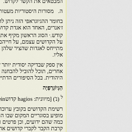
המבטאים את הקשר לקדוש.
ה. מסורות היסטוריות מעטות
בחומר ההגיוגראפי הזה ניתן לה
ז׳אנרים, האחד הוא אגדת קדוש
,
קודש.
הסוג הראשון מקיף את 
על הקדושים עצמם, על חייהם ו
מתייחס לאגדות שהציר שלהן ה
אליו.
אין ספק שבדיקה יסודית יותר
אחרים, תוכל להוביל להבחנה ש
היהודית. בכל הסיפורים הדתיי
הַגְיוֹגְרַפְיָה
ל
(נ') [מיוונית: hagios קדושgrapein + לכתוב] תֵּאוּר חַיֵּי הַקְּדוֹשִׁים (בְּתוֹלְדוֹת הַנַּצְרוּת).
רשימת הקדושים בקובץ ערוכה 
מופיע בסוגריים המקום שבו הו
כמה שהם ידועים, וכן פרטים 
קרבת הקבר לקברי קדושים אחר