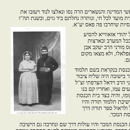
י המדינה והנשארים הרה נסו ונאלצו לנוד ויעזבו את
 מועד לכל חי, ונותרה נחלתם ביד גוים, ובשנת תה"ו
נסיות שיחרבו פה פאס יע"א.
יהודי אזאווייא להסיע
בכל המערב ובארצות
 מורני הרב יעקב אבן
אפלאלו, ולא מצאו מקום
ם.
הכנסת בנקראת בשם תלמוד
ר בישובה היה שליח ציבור
י הרב וידאל הצרפתי זצ"ל
ים עמו, ואחריו קם בנו
ומו, והיה בצד בית הכנסת
שיבת תלמוד תורה והיו
לראול ספר תורה דרך
ת הנזכר.
הכנסת הנזכר והיו עולות דרך שם ונחרבה גם הישיבה