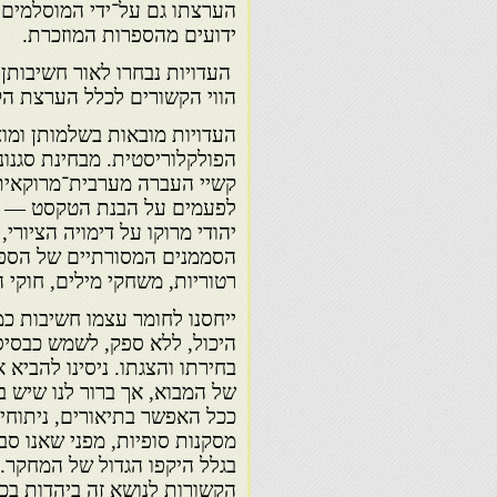
הערצתו גם על־ידי המוסלמים 
ידועים מהספרות המוזכרת.
העדויות נבחרו לאור חשיבותן כ
הווי הקשורים לכלל הערצת הק
העדויות מובאות בשלמותן ומוצ
הפולקלוריסטית. מבחינת סגנונ
קשיי העברה מערבית־מרוקאי
לפעמים על הבנת הטקסט — מא
יהודי מרוקו על דימויה הציורי
הסממנים המסורתיים של הספרו
רטוריות, משחקי מילים, חוקי ה
ייחסנו לחומר עצמו חשיבות כ
היכול, ללא ספק, לשמש כבסיס
בחירתו והצגתו. ניסינו להביא
של המבוא, אך ברור לנו שיש ב
ככל האפשר בתיאורים, ניתוחים
מסקנות סופיות, מפני שאנו סב
בגלל היקפו הגדול של המחקר.
הקשורות לנושא זה ביהדות בכל