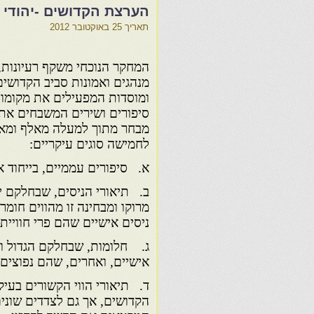
הערצת הקדושים -יהודי מר
תאריך
25 באוקטובר 2012
המחקר הנוכחי משקף רעיונות, 
מנהגים ואמונות סביב הקדושים
ומוסדות המפעילים את מקומות
סיפורים ושירים המשבחים את ג
מבחר מתוך למעלה מאלף ומאתי
לחמישה סוגים עיקריים:
א. סיפורים עממיים, בייחוד א
ב. תיאורי הניסים, שבחלקם יד
מרוקו ומבחינה זו מהווים חומ
ניסים אישיים שהם פרי חוויית
ג. חלומות, שבחלקם הגדול ו
אישיים, ואחרים, שהם נפוצים ב
ד. תיאורי הווי הקשורים בעיק
הקדושים, אך גם לצדדים שונים