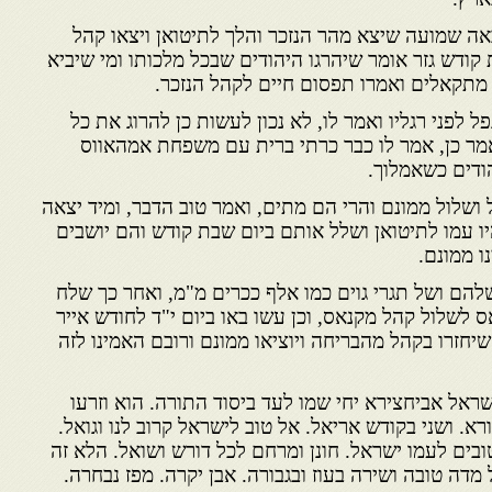
אה שמועה שיצא מהר הנזכר והלך לתיטואן ויצאו קהל
 קודש גזר אומר שיהרגו היהודים שבכל מלכותו ומי שיביא
 מתקאלים ואמרו תפסום חיים לקהל הנזכר.
ל לפני רגליו ואמר לו, לא נכון לעשות כן להרוג את כל
מר כן, אמר לו כבר כרתי ברית עם משפחת אמהאווס
ודים כשאמלוך.
 ושלול ממונם והרי הם מתים, ואמר טוב הדבר, ומיד יצאה
 עמו לתיטואן ושלל אותם ביום שבת קודש והם יושבים
ו ממונם.
שלהם ושל תגרי גוים כמו אלף ככרים מ"מ, ואחר כך שלח
 לשלול קהל מקנאס, וכן עשו באו ביום י"ד לחודש אייר
שיחזרו בקהל מהבריחה ויוציאו ממונם ורובם האמינו לזה
ראל אביחצירא יחי שמו לעד ביסוד התורה. הוא וזרעו
רא. ושני בקודש אריאל. אל טוב לישראל קרוב לנו וגואל.
טובים לעמו ישראל. חונן ומרחם לכל דורש ושואל. הלא זה
מדה טובה ושירה בעוז ובגבורה. אבן יקרה. מפז נבחרה.