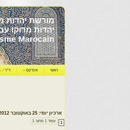
מורשת יהדות מר
ïsme Marocain
ראשי
אינדקס –
ד"ר י. ב
ארכיון יומי:
25 באוקטובר 2012
עמוד 1 מתוך 1
1