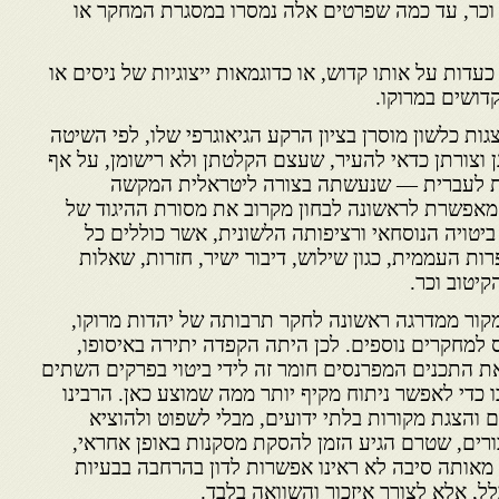
וכר, עד כמה שפרטים אלה נמסרו במסגרת המחקר או
עדות על אותו קדוש, או כדוגמאות ייצוגיות של ניסים או
דושים במרוקו.
גות כלשון מוסרן בציון הרקע הגיאוגרפי שלו, לפי השיטה
ן וצורתן כדאי להעיר, שעצם הקלטתן ולא רישומן, על אף
ת לעברית — שנעשתה בצורה ליטראלית המקשה
פשרת לראשונה לבחון מקרוב את מסורת ההיגוד של
, ביטויה הנוסחאי ורציפותה הלשונית, אשר כוללים כל
ת העממית, כגון שילוש, דיבור ישיר, חזרות, שאלות
קיטוב וכר.
מקור ממדרגה ראשונה לחקר תרבותה של יהדות מרוקו,
 למחקרים נוספים. לכן היתה הקפדה יתירה באיסופו,
 את התכנים המפרנסים חומר זה לידי ביטוי בפרקים השתים
ו כדי לאפשר ניתוח מקיף יותר ממה שמוצע כאן. הרבינו
 והצגת מקורות בלתי ידועים, מבלי לשפוט ולהוציא
ורים, שטרם הגיע הזמן להסקת מסקנות באופן אחראי,
 מאותה סיבה לא ראינו אפשרות לדון בהרחבה בבעיות
ל, אלא לצורך איזכור והשוואה בלבד.