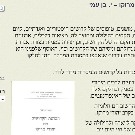
וקו – י. בן עמי
מושגים, טיפוסים של קדושים היסטוריים ואגדתיים, קיום
, טקסים בהילולה ומחוצה לה, מציאות כלכלית, ארגונים
 הקבורה של הקדושים, וכן יצירה עממית בצורת אגדות,
דולתם וניסיהם של הקדושים וכוי. האוסף שלפנינו הוא
ים עדויות שנאספו במסגרת המחקר. ניתן לחלקו
גדות על קדושים הנמסרות מדור לדור.
« ס
ועים לרבים מיהודי
ר עממי, ובחלקם אלה
רש
ם של האינפורמנטים.
רשי
הנו
החשוב הם חלומות
באת
קרב יהודי מרוקו.
ר לזיארה ולהילולה של
 של חיי היום יום