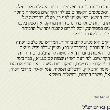
והן כרוכות בזכות ראשוניותו. ברור היה לנו מלכתחילה
ל האספקטים הקשורים בפולחן הקדושים במסגרת מחקר
רת הנושא. כפי שציינו לפני כן, פעלנו בהרגשה של
בותיות שחלו בדורנו ביהדות מרוקו, ואין ספק בלבנו
ים במסורתה, יוכל לתרום להבנת יתר של תרבותה
יבתה וליהדות בכלל.
ים הוא מנהג קדום ביהדות. המדרש על כלב בן יפונה
או עד חברון״ (במדבר יג:כב), מציין שכלב פרש מעצת
י האבות בחברון (ראה סוטה לד:ע״ב). ברם היהדות
קדושים. לפי דעת רש״י (יבמות קכ״ב:ע״א), כבר בימי
 על קברי הצדיקים, בעיקר ביום השנה. ראה עוד: אברהם
מוסד הרב קוק, ירושלים תשל״ד, עמי יא-לד: מרדכי הכהן,
ל, משרד הדתות, ירושלים תשל״א.
קו-י.בן עמי
 נאיים זצ"ל