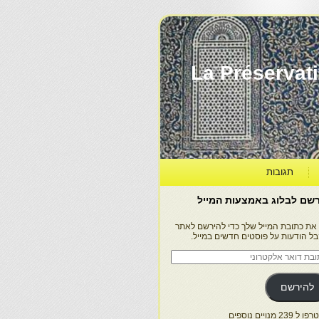
La Préservation, la Diff
תגובות
שם לבלוג באמצעות המייל
 את כתובת המייל שלך כדי להירשם לאתר
בל הודעות על פוסטים חדשים במייל.
בת
ר
טרוני
להירשם
 239 מנויים נוספים