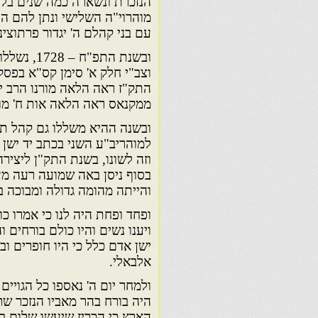
הנזכרת ונשארה כמה שנים בל
מוהרוי"ה השלישי ונתן להם הי
עם בני קהלם ה' יגדור פרתוצינו 
ובשנת התפ
וצב"י חלק א' סימן קס"א בפסק 
התק"ז ראה הלאה מורנו הרב יה
ממקנאס ראה הלאה אות ח' מורנ
ובשנה ההיא משללו גם קהל תיט
למוהריב"ע השני בכתב יד ישן 
וזה לשונו, בשנת התק"ן ליציר
בסוף ניסן באה שמועה רעה מע
והייתה מהומה גדולה ומבוכה בכ
ופחד ופחת היה לנו כי אמרו כ
ויענו נשים והיו כולם בורחים 
ישן אדם כלל כי היו חופרים וב
אלבאלי.
ולמחר יום ה' נאספו כל הגויים
היה בורח בהר מאביו הנזכר שר
הארץ כי הכריז שיעשו שלום ב