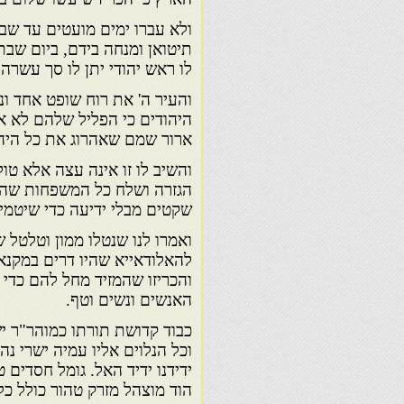
ולא עברו ימים מועטים עד שב
תיטואן ומנחה בידם, ביום שבת
לו ראש יהודי יתן לו סך עשרה
והעיר ה' את רוח שופט אחד ונפ
היהודים כי הפליל שלהם לא א
ארור שמם שאהרוג את כל היה
והשיב לו זו אינה עצה אלא טול
הגזרה ושלח כל המשפחות שהיו
שקטים מבלי ידיעה כדי שיטמינ
ואמרו לנו שנטלו ממון וטלטל 
להאלודאייא שהיו דרים במקנאס
והכריזו שהמזיד מחל להם כדי 
האנשים ונשים וטף.
כבוד קדושת תורתו כמוהר"ר יש
וכל הנלוים אליו עמיה ישרי נהו
ידידנו ידיד האל. גומל חסדים 
הוד מוצהל מזרק טהור כולל כל 