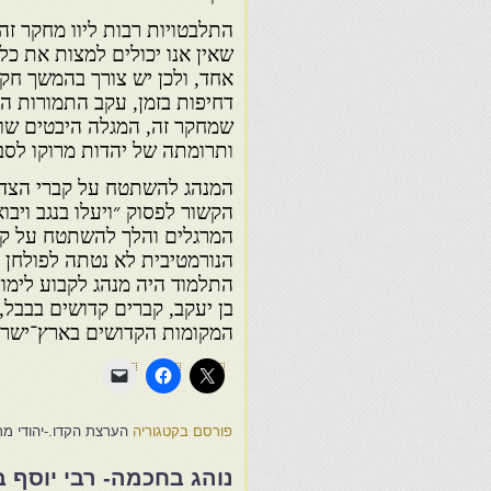
התלבטויות רבות ליוו מחקר זה 
שאין אנו יכולים למצות את כ
אחד, ולכן יש צורך בהמשך חקי
דחיפות בזמן, עקב התמורות התר
שמחקר זה, המגלה היבטים שונ
ותרומתה של יהדות מרוקו לסב
המנהג להשתטח על קברי הצדיק
הקשור לפסוק ״ויעלו בנגב ויבו
המרגלים והלך להשתטח על קבר
הנורמטיבית לא נטתה לפולחן ה
התלמוד היה מנהג לקבוע לימוד
בן יעקב, קברים קדושים בבבל, 
המקומות הקדושים בארץ־ישרא
פורסם בקטגוריה
הערצת הקדו.-יהודי מרו
נוהג בחכמה- רבי יוסף בן