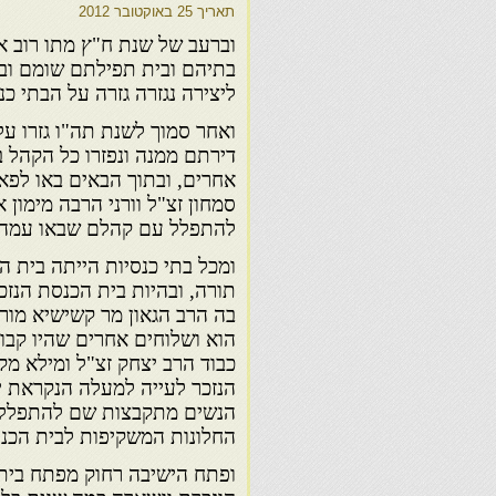
תאריך
25 באוקטובר 2012
וברעב של שנת ח"ץ מתו רוב אש
בתיהם ובית תפילתם שומם ובית
ליצירה נגזרה גזרה על הבתי כ
ואחר סמוך לשנת תה"ו גזרו על 
דירתם ממנה ונפזרו כל הקהל 
אחרים, ובתוך הבאים באו לפאס
סמחון זצ"ל וורני הרבה מימון 
להתפלל עם קהלם שבאו עמה
ומכל בתי כנסיות הייתה בית 
תורה, ובהיות בית הכנסת הנזכ
בה הרב הגאון מר קשישיא מורנ
הוא ושלוחים אחרים שהיו קבוע
כבוד הרב יצחק זצ"ל ומילא מק
הנזכר לעייה למעלה הנקראת י
הנשים מתקבצות שם להתפלל ו
החלונות המשקיפות לבית הכנס
ופתח הישיבה רחוק מפתח בית 