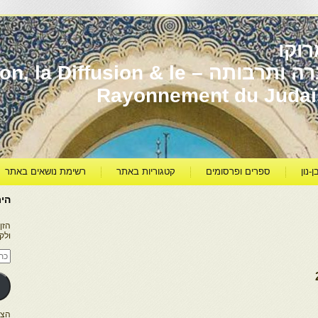
וקו
יהדות מרוקו עברה ותרבותה – usion & le
Rayonnement du Juda
ן-נון
ספרים ופרסומים
קטגוריות באתר
רשימת נושאים באתר
היר
הזן
ולק
כתו
דוא
אלק
הצטרפו ל