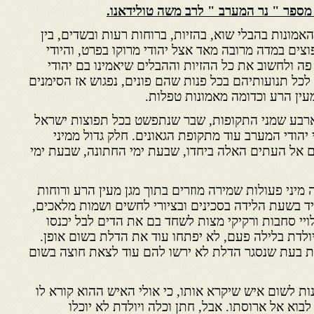
ספר " נר המערב " לרב משה טולידאנו.
אמונות בהבלי שוא, בהזיות, ברוחות רעות ובשדים, בין
וצים במדה מרובה מאד אצל יהודי מרוקו בפרט, והיודי
ה ולחשוב את כל ההזיות וההבלים שיאמינו בם יהודי
לכל תנועותיהם בכל פנות שהם פונים, נפגוש אז הסימנים
מעין הרע וכדומה מאמונות טפלות.
בע שמני התקופות, שבר שנתפשט בכל תפוצות ישראל
 יהודי המערב עוד מתקופת הגאונים. חלק גדול ממיני
ים אל העתים האלה ביחדו, שבעת ימי החתונה, שבעת ימי
מיני פעולות שמירה מוזרים בתוך מגן מעין הרע ורוחות
יד בשעת הלידה בסכינים ובציורי לחשים ושמות מלאכים,
ויי סחבות ורקיקי מצות לשחד בם את הדים לבל יכנסו
ולדת בלילה פעם, לא יפתחו עוד את הדלת בשום אופן.
ת בעת שנסגר הדלת לא ירשו להם עוד לצאת חוצה בשום
ת לשום איש שיקרא אותו, כי אולי האיש ההוא קורא לו
לבוא אל ארוסתו. אבל, חתן וכלה ויולדת לא יוכלו