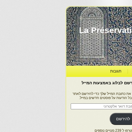
La Préservation, la Diff
תגובות
שם לבלוג באמצעות המייל
 את כתובת המייל שלך כדי להירשם לאתר
בל הודעות על פוסטים חדשים במייל.
בת
ר
טרוני
להירשם
 239 מנויים נוספים