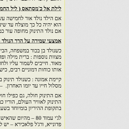
לילת אל כ'מסתאס ( ליל החמ
אם הילד נולד אור לחמישה עש
הוא יהיה כל כך מוצלח עד שיע
אם נולד התינוק מחופה עור כמו
אמצעי שמירה על הרך הנולד מ
כשנולד בן בכור במשפחה, הבי
מצוות נוספות : ברית מילה ופד
מאוד. חייבים לשמור עליו ול
אותו כוחות דמוניים רבים, כישו
קיימת אמונה : כשנולד תינוק ב
מסלול חייו עד יומו האחרון. – ה
אם התינוק חולה, גם כפילו חול
התינוק לאוויר העולם, הוריו 
בתקופת ההיריון בומיוחד בשע
לג'י עמוד 80 – מהיו
פדונייא, ורג'ל פלאכירא – יש 