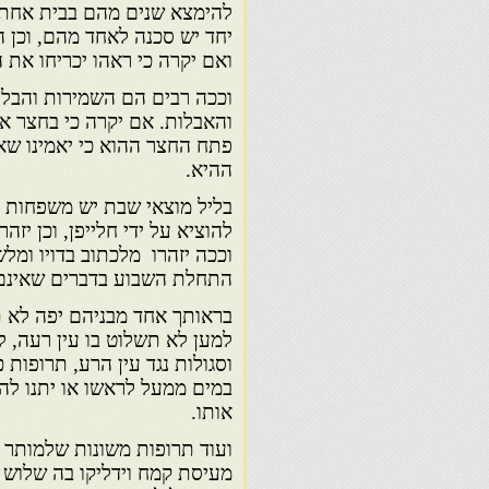
להימצא שנים מהם בבית אחת. 
יחד יש סכנה לאחד מהם, וכן הח
ואם יקרה כי ראהו יכריחו את 
וככה רבים הם השמירות והבלי
והאבלות. אם יקרה כי בחצר א
פתח החצר ההוא כי יאמינו שא
ההיא.
בליל מוצאי שבת יש משפחות רב
להוציא על ידי חלייפן, וכן יז
וככה יזהרו מלכתוב בדויו ומל
התחלת השבוע בדברים שאינם 
בראותך אחד מבניהם יפה לא תו
למען לא תשלוט בו עין רעה, ל
וסגולות נגד עין הרע, תרופות 
במים ממעל לראשו או יתנו לה
אותו.
ועוד תרופות משונות שלמותר 
מעיסת קמח וידליקו בה שלוש פ