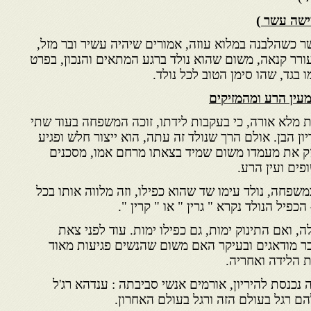
ישה עשר )
ר כשהלבנה במלוא עוזה, אמורים שיהיה עשיר ובר מזל,
ורר קנאה, משום שהוא נולד ברגע המתאים והנכון, בפרט
 בגד, שהו סימן הטוב לכל נולד.
עין הרע ומהמזיקים
ת מלא אורה, כי בעקבות לידתו, זוכה המשפחה בעוד שתי
יון הבן. אולם הרך שנולד זה עתה, הוא ייצור חלש ופגיע
חזק את מעמדו משום שמיד בצאתו מרחם אמו, מסכנים
פים ועין הרע.
משפחה, נולד עימו שד שהוא כפילו, וזה מלווה אותו בכל
כפיל הנולד נקרא " גרין " או " קרין ".
ה, ואם התינוק ימות, גם כפילו ימות. עוד לפני צאת
כבר מודאגים ובעיקר האם משום שהנשים פגיעות מאוד
ת הלידה ואחריה.
ם שהאישה נכנסת להיריון, אורמים אנשי סביבתה : ענדהא רג'ל
להם רגל בעולם הזה ורגל בעולם האחרון.