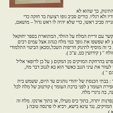
התינוק, כך שהוא לא
 ידיו ולא רגליו. כורים סביב גופו רצועת בד חזקה כדי
ייה סביב ראשו, כדי שלא יהיה לו ראש גדול – מושאם,
 קשר עם זריית המלח על הוולד, המתוארת בספר יחזקאל
( לא שפשפו את גופך במי מלח כנהוג אצל עמים רבים
כי זה מוסיף לתינוק חריפות השכל,ומכאן הביטוי התלמודי
ולח " ( קידושין כט, ע"כ ).
פרט בהרחקת המזיקים מן המקום ( על כן לרופאי אליל
 לעוור את עיני הגנב כאשר הוא בא לגנוב דבר מה,
 " ).
ד : בבתי הכנסת של יהודי נוהגים עד היום, ששמש בית
ירת העומר ( לפני ברכת העומר ) קורטוב של מלח לכל
ה, בה גרגרי מלח.
דנות יתרה, בתוך כיס מעילו, או בתוך ארנקו. מלח זה
מזיקים, נגד עינא בישא, ויביא לו פרנסה טובה (
 )