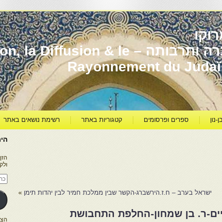
וקו
יהדות מרוקו עברה ותרבותה – usion & le
Rayonnement du Juda
ן-נון
ספרים ופרסומים
קטגוריות באתר
רשימת נושאים באתר
היר
הזן
ולק
כתו
דוא
אלק
ישראל בערב – ח.ז.הירשברג-הקשר שבין ממלכת חמיר לבין יהדות תימן
»
יים-ר. בן שמחון-החלפת התחבושת
הצטרפו ל