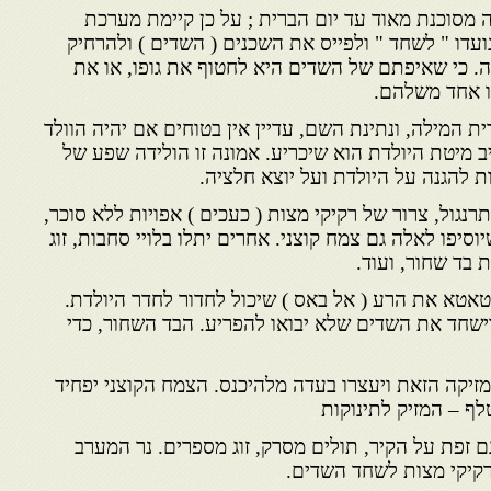
סוכנת מאוד עד יום הברית ; על כן קיימת מערכת
ועדו " לשחד " ולפייס את השכנים ( השדים ) ולהרחיק
ה. כי שאיפתם של השדים היא לחטוף את גופו, או את
ו אחד משלהם.
ית המילה, ונתינת השם, עדיין אין בטוחים אם יהיה הוולד
 מיטת היולדת הוא שיכריע. אמונה זו הולידה שפע של
ת להגנה על היולדת ועל יוצא חלציה.
גול, צרור של רקיקי מצות ( כעכים ) אפויות ללא סוכר,
סיפו לאלה גם צמח קוצני. אחרים יתלו בלויי סחבות, זוג
בד שחור, ועוד.
1 – מטאטא יטאטא את הרע ( אל באס ) שיכול לחדור לחדר היולדת.
וישחד את השדים שלא יבואו להפריע. הבד השחור, כדי
זיקה הזאת ויעצרו בעדה מלהיכנס. הצמח הקוצני יפחיד
לף – המזיק לתינוקות
23- מעבירים גם זפת על הקיר, תולים מסרק, זוג מספרים. נר המערב
ורקיקי מצות לשחד השדים.