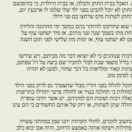
האבל בבית החתן והכלה, או בבית היולדת, כי בהיפגשם
תן לא יוכל להביט בפני ילד שלו שלמו לו ארבעין יום,
החתן לשתות מים שרחצו בם פני הילד.
 שוא שיזדקקו להיזהר בהם במשך ימי החתונה והלידה
חת מתו בשמך שנה שני מתים, אז מיד ישחטו עוף על
ם לא ישחטו עוף, אז ימות מת שלישי לפני תום השנה
ות שנוהגים כי לא יוציאו דבר מה מביתם, ויש שירשו
הרו בליל מוצאי שבת לבלי להזכיר שם ביצה על דל שפתם,
שתות קאווי ומלראות כל דבר שחור, למען לא תהיה
לסימן טוב.
כל להללו בפני הוריו מבלי שתצטרך גם לרוק בפני הילד
מחלות כי תחלנה בעיר או לחולה פרטי יתחילו בתרופות
כאלה רבות ושונות הם למיניהם, יש אשר יתיכו עופרת
חולה שתן לשתות, או רוק של אותם החשודים כי הם עינו
נחשוב לזוכרם, לחולי הקדחת יתנו שמן במחתה עשויה
תילות וישימו אותה באמצע הרחוב, והיה אם יבוא כלב