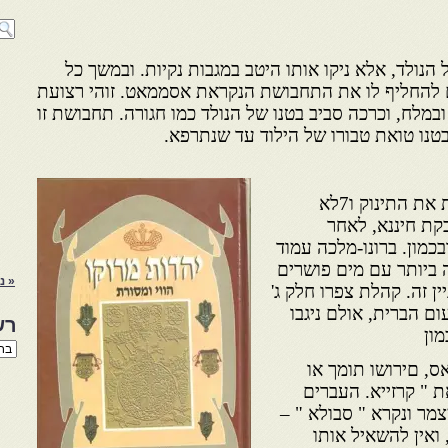
הנולד, אלא ניקו אותו היטב במגבות נקיות. ובמשך כל
ם להחליף לו את התחבושת הנקראת אסממאט. זוהי רצועת
מלח, וכרכה סביב בטנו של הנולד כמו חגורה. תחבושת זו
טנו טואת טבורו של הילוד עד שנתרפא.
לג'י עמוד 84 – המיילדת מנגבת את התינוק ו7לא
קת חיננא, לאחר
מון. ברונו-מלכה עמוד
לה ביותר עם מים פושרים
« נ
יין זה. קהלת צפרו חלק ג'
ד עום הברית, אולם ניגבו
רש
מון
רשי
הנו
, םירושו תומך או
באת
 " קרזייא. העברים
ר ונקרא " סבולא " –
ואין להשאיל אותו