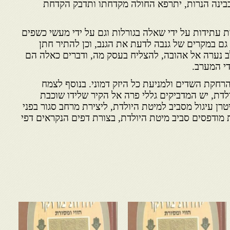
בינה הנרות, יתרפא החולה מקדחתו ותדבק הקדחת
דת עתידות על ידי שאלה בגורלות וגם על ידי מעשי כשפים
גם במקרים של גנבה לדעת את הגנב, וכן להתיר חתן
ב נערה אל אהובה, להצליח בעסק מה, ודברים כאלה הם
ודי המערב.
רחקת השדים ולמניעת כל היזק דמוני. בנוסף לצמח
לדת, יש המדביקים גללי פרה אל הקיר שלידו שוכבת
ן עיגול מסביב למיטת היולדת, ליצירת מרחב סגור בפני
 מודפסים סביב מיטת היולדת, בצורת דפים הנקראים דפי