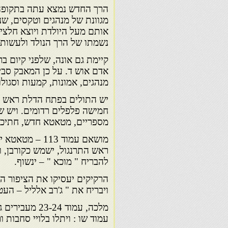
הרך החדש נמצא עתה בתקופה מ
מגוונת של מנהגים וטקסים, שנ
אותם מעל היולדת ויוצא חלצי
נשמתו של הרך הנולד ולעשות
קיימת גם אונה, שלפני קיום בר
אדם אוש ד. על כן המאבק סביב
מנהגים, אמונות, קמעות וסגולו
יש התולים בפתח הדלת ראש תרנ
חמישה פלפלים רדומים. ויש שיו
מספריים, מטאטא חדש, חתיכת 
מושאם עמוד 13
ראש התרנגול, ישמש כקורבן, 
להבריח " מוכא " – ינשוף.
הרקיקים יעסיקו את הציפור המ
ויבריח את " ג'רב אלליל – העט
מלכה, עמוד 24
עמוד שו : ויתלו בלויי סחבות 