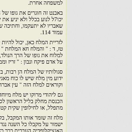
למשפחה אחרת.
באבנט זה חוגרים את גופו של 
יכו7ל לנוע בכלל ולא יניע את
שאבריו לא יתעקמו, וחתיכה שנ
עמוד 114.
לזריית המלח כאן, יכול להיות
טז, ד : " והמלח חא המלחת " 
למלוח את גופו של הרך הנולד, 
על אדם פיקח ונבון : " זריז וממ
סגולותיו של המלח הן רבות, ב
ידוע מין מלח שיש לו כוח מאגי
וקוראים למלח הזה " עין אברהם
גם ליהודי מרוקו יש מלח מיוח
הכנסת מחלק בליל הראשון לספ
מתפלל, או לחילופין שקית קטנ
מלח זה שומר אותו המקבל, בקפ
ישמור על מקבלו כל השנה נגד ה
האנציקלופדיה העברית כרך כא