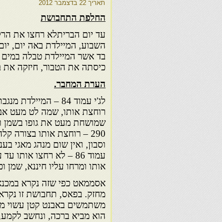
תאריך
22 בדצמבר 2012
החלפת התחבושת
עד יום הבריתלא רחצו את הרל 
השבוע, המיילדת באה יום, יו
בד אשר המיילדת טבלה במים וב
כיסתה את הטבור, חיזקה את ב
הערת המחבר.
רוחצת אותו, שמה לט מעט אב
שמושחת מעט את גופו בשמן ובכ
290 – רוחצת אותו בצורה ק
וסבון, ואין שום מנהג מאגי בענ
עמוד 86 – לא רחצו אותו ע
אותו ומרחו עליו חיננא, שמן וכ
אסממאט כפי שזה נקרא במכנאס
מחזק. בפאס, תחבושת זו נקראת
משתמשים באבנט קטן עשוי מצמ
הוא מביא ברכה, ונחשב לקמע, 