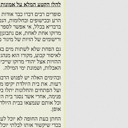
להלן הקטע המלא על אמונות מ
סופרים רבים דברו כבר אודות ה
הרע ובכישופים ובחלומות, הנפ
ברבריא בכלל, אי אפשר לספר פ
מרוקו אחת לאחת, אם נתבונןן 
ורישומים של הזיות של מיגור 
גם הפחת שלא לשתות מים באר
לאיסור קבוע, מקורו הוא מנהגי
ההזיות אצל יהודי מרוקו שייכ
האבלות, ושמונת ימי המילה.
ובהימים האלה יש לפגוש הרבה 
רעות. את בית היולדת יקיפו מ
ועל הפתחים והחלונות יתלו בל
פנימה, אחרי אשר נסגר בית הי
וכל אותם שנמצאו בבית היולד
אופן.
החתן בעת החופה לא יוכל לענו
בכדי שיקשור אותו לבלתי יוכל 