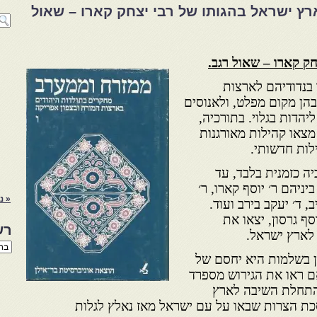
רץ ישראל בהגותו של רבי יצחק קארו – שאול
ק קארו – שאול רגב.
 בנדודיהם לארצות
הן מקום מפלט, ולאנוסים
הדות בגלוי. בתורכיה,
מצאו קהילות מאורגנות
לות חדשותי.
 כזמנית בלבד, עד
ולטים ביניהם ר׳ יוסף קארו, ר׳
« נ
ב, ד׳ יעקב בירב ועוד.
סף גרסון, יצאו את
רש
 לארץ ישראל.
רשי
הנו
 בשלמות היא יחסם של
באת
ם ראו את הגירוש מספרד
והתחלת השיבה לארץ
כת הצרות שבאו על עם ישראל מאז נאלץ לגלות