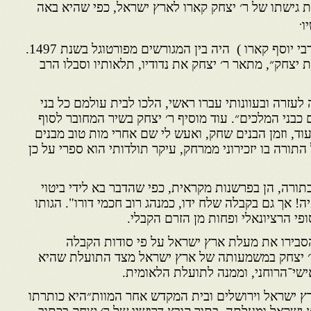
ת גישתו של ר׳ יצחק קארו לארץ ישראל, כפי שהיא באה
.
ו
רבי יצחק קארו ( דודו של מרן רבי יוסף קארו ) היה בין המגורשים מפורטוגל בשנת 1497.
 יצחק״, מתאר ר׳ יצחק את נדודיו, תלאותיו וסבלו הרב
לעזרה ובעוונותי עברו ראשי, הלכו לבית עולמם כל בני
 כבני המלכים״. עוד מוסיף ר׳ יצחק בשיר המחובר לסוף
עוד, וזמן הבנים שחק, ואעש לי שם אחרי מות טוב מבנים
תורה בו יזכירוני ממרחק, עיקר תולדותי הוא ספרי על כן
בתורה, הן בפרשנות מקראית, כפי שהדבר בא לידי ביטוי
יה! אך גם בקבלה שלח ידו, כמנהג רוב חכמי דורו". הגותו
פי הרציונאלי ופחות מן הזרם הקבלי.
הסבירו את מעלת ארץ ישראל על פי סודות הקבלה
ר׳ יצחק במשמעותה של ארץ ישראל מצד התועלת שהיא
י־הרוחני, וממנה לתועלת הלאומית.
ץ ישראל וירושלים ובית המקדש אחר המוות״היא כותרתו