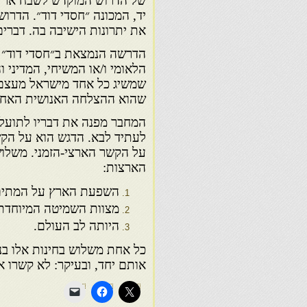
של הדרוש המוקדש לשבח ארץ י
יד, המכונה ״חסדי דוד״. הדר
את יתרונות הישיבה בה. דברים 
הדרשה הנמצאת ב״חסדי דוד״ 
הלאומי ו/או המשיחי, המדיני
שמשיג כל אחד מישראל מעצם ש
שהוא ההצלחה האנושית האחרו
המחבר מפנה את דבריו לתועלו
לעתיד לבא. הדגש הוא על הקש
על הקשר הארצי-הזמני. משלוש
הארצות:
השפעת הארץ על המתים 
מצוות השמיטה המיוחדת 
היותה לב העולם.
כל אחת משלוש בחינות אלו בנפ
אותם יחד, ובעיקר: לא קשרו 