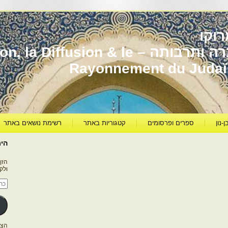
וקו
יהדות מרוקו עברה ותרבותה – usion & le
Rayonnement du Juda
ן-נון
ספרים ופרסומים
קטגוריות באתר
רשימת נושאים באתר
היר
הזן
ולק
כתו
דוא
אלק
הצטרפו ל