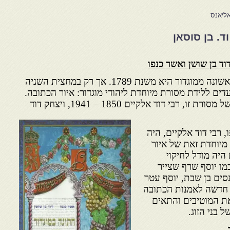
ד. בן סוסאן
וד בן שושן ואשר כנפו
הכתובה המאויירת הידועה הראשונה ממוגדור היא משנת 1789. אך רק במחצית השניה
ם ללידת מסורת מיוחדת ליהודי מוגדור: איור הכתובה.
שני אמנים בולטים הם נציגיה של מסורת זו, רבי דוד אלקיים 1850 – 1941, ויצחק דוד
 רבי דוד אלקיים, היה
מיוחדת זאת של איור
 היה מודל לחיקוי
מו יוסף שרף שצייר
נסים בן שבת, יוסף עטר
ה חדשה לאמנות הכתובה
 את המוטיבים והתאים
בני הזוג.
.