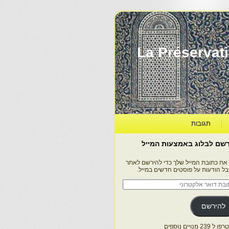
La Préservation, la Diff
תגובות
שם לבלוג באמצעות המייל
 את כתובת המייל שלך כדי להירשם לאתר
בל הודעות על פוסטים חדשים במייל.
בת
ר
טרוני
להירשם
 239 מנויים נוספים