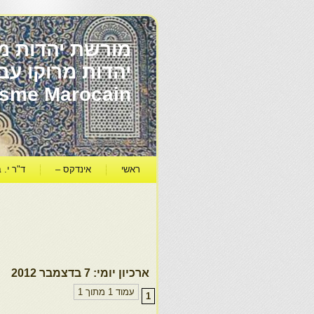
מורשת יהדות מר
ïsme Marocain
ראשי
אינדקס –
ד"ר י. ב
ארכיון יומי:
7 בדצמבר 2012
עמוד 1 מתוך 1
1