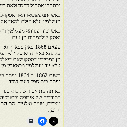
נכתתרו אססגל דססקולאת דייא
באש יתמעששאו האד אסקוילאת
מעללמין עלא ועלם להאד אססג
באש יכונו ענדהא מעללמין די כ
ואסק יעללמהום מן ענדו.
עקלהא באיין הייא סקוילא דצל
מן למכיירין דססקוילאת דיא
עלא ייד מעללמין מכטארין מן ל
נפתח בית ספר בעיר בגדד.
באותה עת ייסוד של בתי ספר 
בתורכיה של אירופה ובתורכיה 
מצרים, טוניס ואלגייר. הם הת
ותימן.