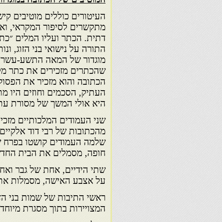
העיטורים כוללים מוטיבים קיש
מתקשרים לסיפור המקראי, וא
דתית. הכתר ועליו המלים ״כת
התורה על נישואי בני הזוג, ונו
מוגדור של המאה התשע-עשרה 
שהכתרים מזכירים את כתר מלכ
העתיק, הסכמים וחוזים היו מ
היא אולי המשך של מסורת עתי
שני העמודים המלכותיים מזכיר
מהכתובות של רבי דוד אלקיים 
חופה, מסמלים את הבית החדש 
שתי הידיים, אחת של גבר ואחת
על אצבע האישה, מסמלות את הזו
ראשי התיבות של שמות בני הזוג
המצויירות בתוך מסגרת מיוחד