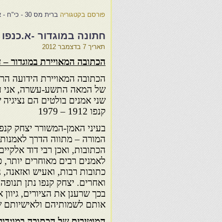
פורסם בקטגוריה
ברית מס 30 - כי"ח - אליאנס
חתונה במוגדור -א.כנפו ו
תאריך
7 בדצמבר 2012
הכתובה המאויירת במוגדור – ד
של המאה התשע-עשרה, אני עדי
קנפו 1912 – 1979
בעיני האמן-המשורר יצחק קנפו,
המורה – מתווה הדרך לאמנות 
הכתובות, ואכן רבי דוד אלקיים
לאמנים רבים מאוחרים יותר, כ
כתובות רבות, ואעיש ואזאנה, 
ואחרים. יצחק קנפו נתן תנופ
בכך שרענן את הציורים, גיוון
אותם לשמותיהם ולאישיותם של 
המוטיבים של הכתובה במוגדור