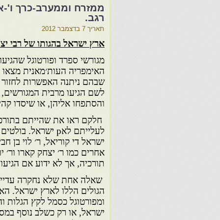
ממזרח וממערב-כרך ו'-א
רגב.
תאריך
7 בדצמבר 2012
ארץ ישראל בהגותו של רבי יצח
מגורשי ספרד ופורטוגל שהגיעו
האימפריה העות׳מאנית מצאו ב
שבהם ניתנה האפשרות לחזור לי
לשם הגיעו מרבית המגורשים, 
והסתפחו אליהן, או שיסדו קהי
חלקם ראו את שהייתם בתורכיה
לעלייתם לאp ישראל. ב
ישראל די קוריאל, ר׳ לוי בן חבי
אחרים כמו ר׳ יצחק קארו ור׳ יו
תורכיה, אך לא ידוע אם הגיעו
שאלה אחת שלא נחקרה עדיין
הגולים הללו לארץ ישראל. הא
ומפורטוגל כסמל לקץ הגלות 
ישראל, או רק כשלב נוסף במס