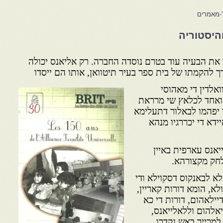
'-מאמרים
והיסטוריה
 את הבעיה עוד בטרם נוסדה החברה. רק אליאנס יכולה
ך להקמתו של בית ספר בעיר תיטוואן, אותו הם ייסדו
ואלדין די מאהוסי
ואחד לכלאץ שי מרראת
 יפהמו לבאלור דתעלימא
דא די יכררגיו מנהא
יאנס עארפית באיין
לחק מקצורהא.
לא לבאנקוס דסקוילא ודי
א, הומא דורות קאריין,
יילאהום, דורות די כא
יאלהום וללאלייאנס,
למכייר באש נקדרו