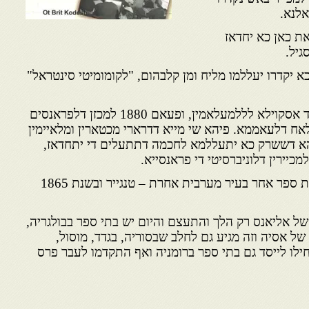
לנא.
 כאן כא יחדאז
יל.
א יקדרו יעללמו מליח ומן קלבהום, "לקומומיטי סינטראל"
פעאם 1868 פאק פפאריז ואחד אסקוילא לללמעלאמין, ופעאם 1880 למכזן דלפראנסים
אח דלעאממא. פיהא שי מייא דדרארי מכטארין ומלאיימין
להא דששרק כא יתעללמא לחכמה דתתעלים די יתחדאז,
מכיירין דלוניברסיטי די פראנסייא.
בשנת 1862. ב-1864 נפתח בית ספר אחר בעיר מערבית אחרת – טנגייר ובשנת 1865
של אליאנס רק הלך והתעצם והיום יש בתי ספר בבולגריה,
של אסיה וזה מגיע גם לחלב שבסוריה, בגדד, מוסול,
חילו לייסד גם בתי ספר ברומניה ואף התקדמו לעבר פרס