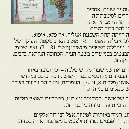
וטיים שונים. אחדים
חרים לסימבוליקה
ר תורה״ מכתיר את
תן להם כבוד מלכים.
הייתה תחת השפעת אנגליה. אין פלא, איפוא,
י אנגליה. השער הוא המוטיב הארכיטקטוני העיקרי של
הכתובה והוא מזכיר את הפסוק: ״ויהללוה בשערים מעשיה״(משלי 31, 31). נציין שבזמן
תבצעים בפני עדים בשער העיר. הכתובה הנקראת ברבים,
קה זו.
ים את שני שערי מקדש שלמה – יכין ובועז. באחת
העמודים מקושטים בפרחי שושן. נזכיר כי גם במקדש
שלמה העמודים קושטו בפרח שושן (מלכים א, 7-19). העמודים, ומעליהם וילונות בצורת
שמקימים בני הזוג.
 של אישה, הלוחצות זו את זו, כשטבעת נישואין בולטת
גיות וההרמוניה בין בני הזוג.
, תמיד באותיות לטיניות אצל רבי דוד אלקיים,
ת, הן לפעמים נפרדות ולפעמים משולבות אחת בשניה.