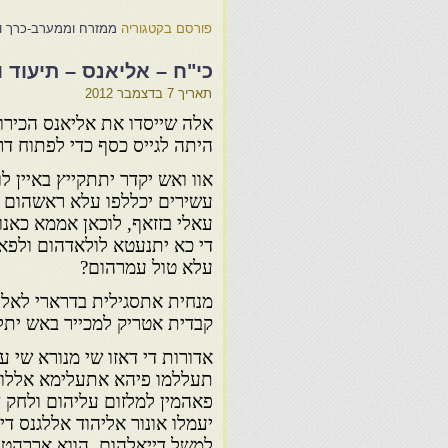
פורסם בקטגוריה
ממזרח וממערב-כרך ו
כי"ח – אליאנס – תיעוד 
תאריך
7 בדצמבר 2012
אלה שייסדו את אליאנס הכירו
היתה לגייס כסף כדי לפתוח דר
אוו ואש יקדר יתתקייץ באיין לו
עשירים יכללפו עלא ראשהום 
עאלי בזזאף, לוכאן אממא כאנו
די כא יתנעטא לולאדהום ולפאיי
עלא טול עמרהום?
מנחית אתסגילית בדרארי לאלי
קבדית אטריק למכייר באש ית
אדורות די דאזו שי מנורא שי ע
תעללמו פיהא אתעלימא אללוול
פאהמין למלזום עליהום ולחק ד
יעמלו אונור אליהוד אללגנס די
למשל דייאלהום, הווא אררהט 