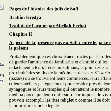
Pages de l'histoire des juifs de Safi
Brahim Kredya
Traduit de l'arabe par Abellah Ferhat
Chapitre II
Aspects de la présence juive à Safi : entre le passé e
le présent
Probablement que ces choix étaient dictés par leur dés
de garder l'ambiance de familiarité et d'amitié qui les
« ד
rattachaient à leurs frères musulmans, et pour rester à
proximité des souks de la médina et de ses «
Kissaria
רש
(bazars) où se trouvaient leurs commerces, leurs affair
רשי
et leurs ateliers ; et égale­ment pour résider près de leur
הנו
באת
synagogues et leurs temples qui ont atteint le nombre 
médina parce que leur confession leur impose de viv
pouvoir accomplir les rites religieux comme il se doit e
la nourriture rituelle légale