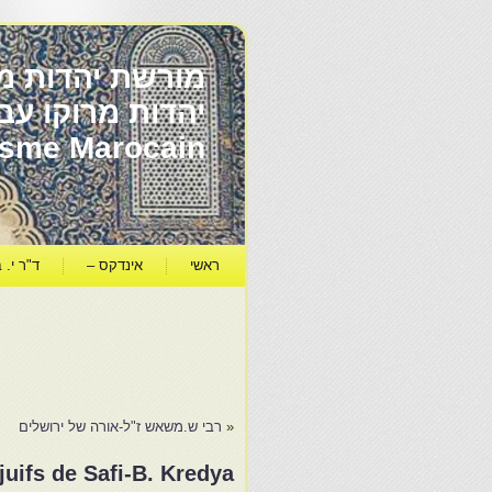
מורשת יהדות מר
ïsme Marocain
ראשי
אינדקס –
ד"ר י. ב
«
רבי ש.משאש ז"ל-אורה של ירושלים
juifs de Safi-B. Kredya