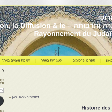
וקו
יהדות מרוקו עברה ותרבותה – usion & le
Rayonnement du Juda
ן-נון
ספרים ופרסומים
קטגוריות באתר
רשימת נושאים באתר
היר
הזן
ולק
כתו
דוא
אלק
דמנאת העיר-א. בשן
»
Histoire des 
הצטרפו ל