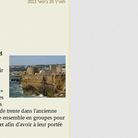
תאריך
20 בינואר 2013
t
ir
»
es
s
de trente dans l'ancienne
re ensemble en groupes pour
t afin d'avoir à leur portée