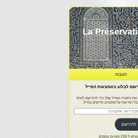
La Préservation, la Diff
תגובות
שם לבלוג באמצעות המייל
 את כתובת המייל שלך כדי להירשם לאתר
בל הודעות על פוסטים חדשים במייל.
בת
ר
טרוני
להירשם
 239 מנויים נוספים