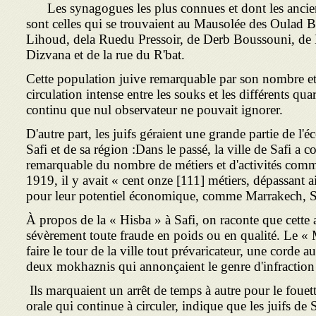
Les synagogues les plus connues et dont les ancien
sont celles qui se trouvaient au Mausolée des Oulad 
Lihoud, dela Ruedu Pressoir, de Derb Boussouni, de
Dizvana et de la rue du R'bat.
Cette population juive remarquable par son nombre et
circulation intense entre les souks et les différents qu
continu que nul observateur ne pouvait ignorer.
D'autre part, les juifs géraient une grande partie de l'
Safi et de sa région :Dans le passé, la ville de Safi a 
remarquable du nombre de métiers et d'activités comme
1919, il y avait « cent onze [111] métiers, dépassant a
pour leur potentiel économique, comme Marrakech, Sa
À propos de la « Hisba » à Safi, on raconte que cette 
sévèrement toute fraude en poids ou en qualité. Le «
faire le tour de la ville tout prévaricateur, une corde 
deux mokhaznis qui annonçaient le genre d'infractio
Ils marquaient un arrêt de temps à autre pour le fouett
orale qui continue à circu­ler, indique que les juifs de 