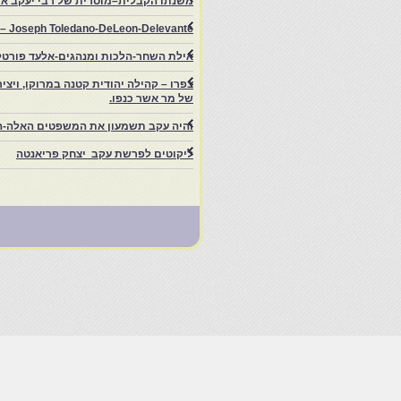
משנתו הקבלית–מוסרית של רבי יעקב איפ
rs – Joseph Toledano-DeLeon-Delevante.
אילת השחר-הלכות ומנהגים-אלעד פורטל
של מר אשר כנפו.
והיה עקב תשמעון את המשפטים האלה-ה
ליקוטים לפרשת עקב יצחק פריאנטה