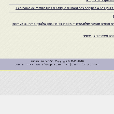
רגאן- עמרם בן ישי
Les noms de famille juifs d'Afrique du nord des origines a nos jou
צפרו – קהילה יהודית קטנה במרוקו, ויצירת חכמיה חובקת עולם.הרמ"א מצפרו-נסים אמנון אלקבץ.ברית 41 בעריכתו
רב משה אסולין שמיר
Copyright © 2012-2018. כל הזכויות שמורות.
האתר פועל על
וורדפרס
| האתר עוצב והוקם על ידי
אמיר - אתרי וורדפרס