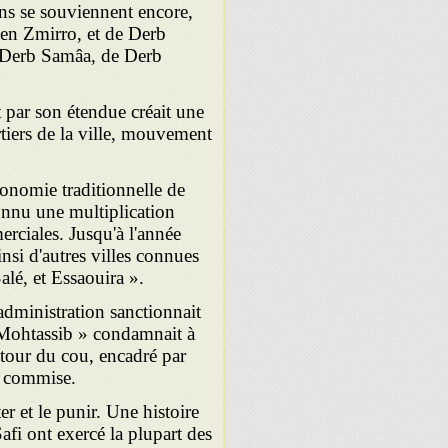
s se souviennent encore,
Ben Zmirro, et de Derb
 Derb Samâa, de Derb
 par son étendue créait une
artiers de la ville, mouvement
économie traditionnelle de
connu une multiplication
rciales. Jusqu'à l'année
insi d'autres villes connues
lé, et Essaouira ».
administration sanctionnait
 Mohtassib » condamnait à
autour du cou, encadré par
n commise.
er et le punir. Une histoire
Safi ont exercé la plupart des