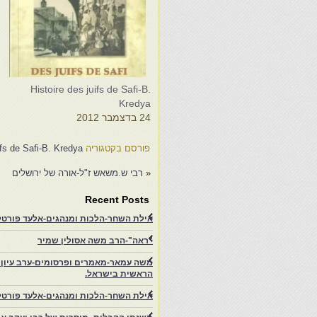
.
Histoire des juifs de Safi-B.
a
Kredya
24 בדצמבר 2012
4
פורסם בקטגוריה
ifs de Safi-B. Kredya
«
רבי ש.משאש ז"ל-אורה של ירושלים
Recent Posts
אילת השחר-הלכות ומנהגים-אלעד פורטל-
"ראה"-הרב משה אסולין שמיר
משה עמאר-מאמרים ופרסומים-ערב עיון ב
הראשית בישראל.
אילת השחר-הלכות ומנהגים-אלעד פורטל