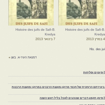
Histoire des juifs de Safi-B.
Histoire des juifs de Safi-B
Kredya
Kredy
 במרץ 2013
7 בינואר 2013
His. des ju
דמנאת העיר-א. בשן
»
פיוטים וסליחות
יצירתם הרוחנית של חכמי מרוקו-מועצת הרבנים במרוקו ומועצת הרבנות
-סימן תקפג-דברים שנוהגים לאכל בליל ראש השנה