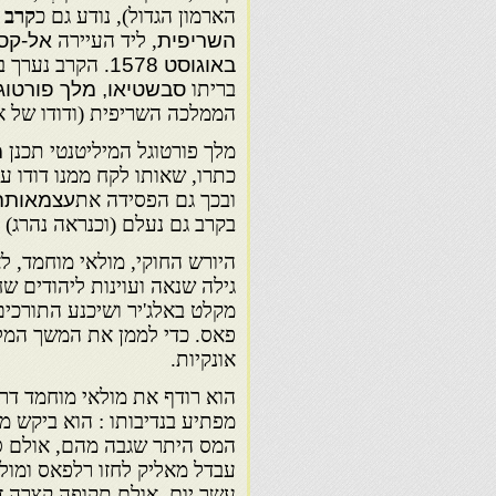
הארמון הגדול), נודע גם כ
קרב 
השריפית
, ליד העיירה
אל-קסר
באוגוסט
1578
. הקרב נערך ב
בריתו
סבשטיאו, מלך פורטוג
הממלכה השריפית (ודודו של א
מלך פורטוגל המיליטנטי תכנן
מ
כתרו, שאותו לקח ממנו דודו 
ובכך גם הפסידה את
עצמאותה
בקרב גם נעלם (וכנראה נהרג) 
היורש החוקי, מולאי מוחמד, ל
גילה שנאה ועוינות ליהודים 
אונקיות.
הוא רודף את מולאי מוחמד דר
המס היתר שגבה מהם, אולם סכ
עבדל מאליק לחזו רלפאס ומול
עשר יום. אולם תקופה קצרה זו