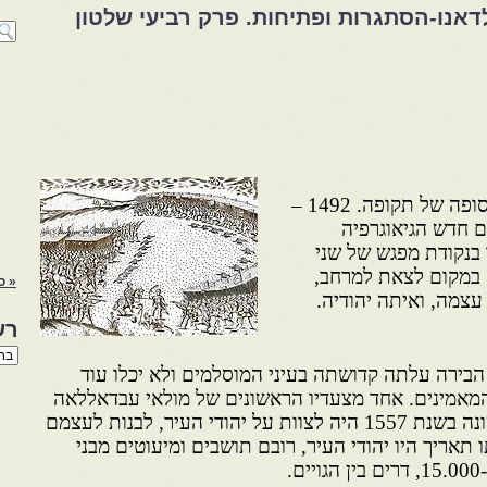
דאנו-הסתגרות ופתיחות. פרק רביעי שלטון
1492 גירוש היהודים מספרד. סופה של תקופה. 1492 –
ם חדש הגיאוגרפיה
 בנקודת מפגש של שני
 במקום לצאת למרחב,
« ס
עצמה, ואיתה יהודיה.
רש
רשי
הנו
ירה עלתה קדושתה בעיני המוסלמים ולא יכלו עוד
באת
 המאמינים. אחד מצעדיו הראשונים של מולאי עבדאללאה
אל ג'אליב בשנת שלטונו בראשונה בשנת 1557 היה לצוות על יהודי העיר, לבנות לעצמם
ו תאריך היו יהודי העיר, רובם תושבים ומיעוטים מבני
.