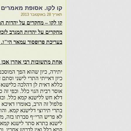
קו לקו. אסופת מאמרים
תאריך
28 באוקטובר 2013
קו לקו – מחקרים על יהדות המגר
מחקרים על יהדות המגרב לזכרו של
בעריכת פרופסור עמאר הי"ו.
אחת מתשובות רבי אהרן אכן ח
יתירה, כיון שהוא הפך המוסכם
כיון דאייתי התרי לישני וסתם 
כללא דאית לן דהלכה כלישנא ב
אוסר רבית הגוי כלל. וכפי זה 
דלא חש ללישנא קמא כלל. וב
פלפול זה הרב, באומרו דאיכא 
בתרי תירוצי דלישנא קמא. והו
לא פריש הרי׳׳ף סברתו בזה, מ
לישנא בתרא סתר לישנא קמא 
קמא כלל ואין לדרוש אחריו. ו