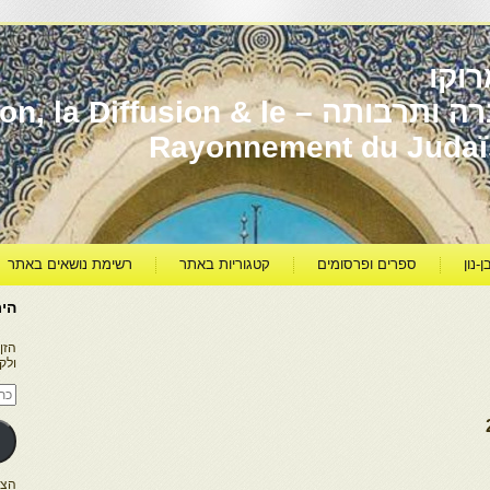
וקו
יהדות מרוקו עברה ותרבותה – usion & le
Rayonnement du Juda
ן-נון
ספרים ופרסומים
קטגוריות באתר
רשימת נושאים באתר
היר
הזן
ולק
כתו
דוא
אלק
הצטרפו ל