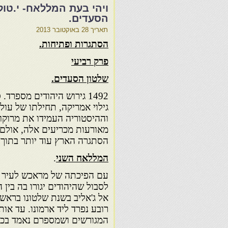
ויהי בעת המללאח- י.טול
הסעדים.
תאריך
28 באוקטובר 2013
הסתגרות ופתיחות.
פרק רביעי
שלטון הסעדים.
גילוי אמריקה, תחילתו של עול
וההיסטוריה העמידו את מרוקו
מאורעות מכריעים אלה, אולם
הסתגרה הארץ עוד יותר בתוך 
המללאח השני
.
עם הפיכתה של מראכש לעיר הב
לסבול שהיהודים יגורו בה בין
רובע נפרד ליד ארמונו. עד אות
המגורשים ושמספרם נאמד בכ-15.000, דרים בין הגויים