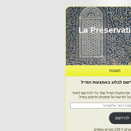
La Préservation, la Diff
תגובות
שם לבלוג באמצעות המייל
 את כתובת המייל שלך כדי להירשם לאתר
בל הודעות על פוסטים חדשים במייל.
בת
ר
טרוני
להירשם
 239 מנויים נוספים