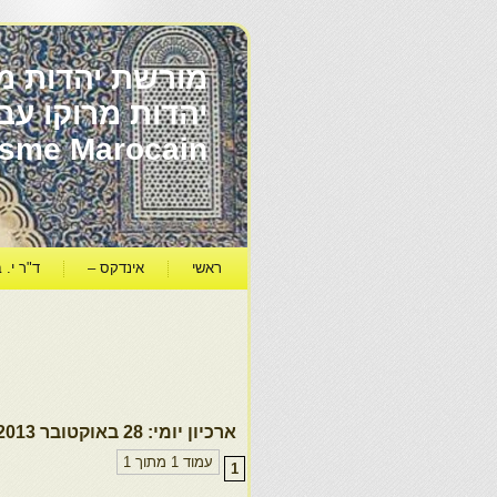
מורשת יהדות מר
ïsme Marocain
ראשי
אינדקס –
ד"ר י. ב
ארכיון יומי:
28 באוקטובר 2013
עמוד 1 מתוך 1
1