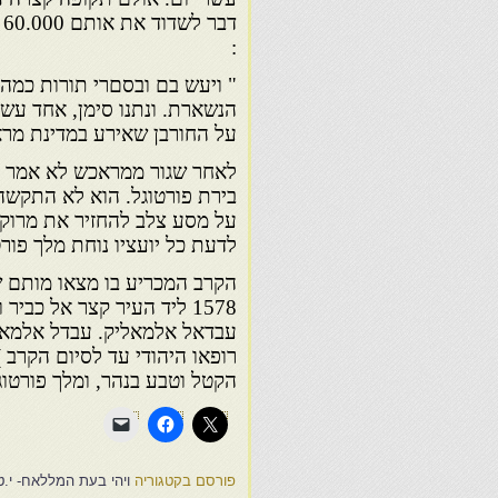
ד
:
" ויעש בם ובסםרי תורות כמה
הנשארת. ונתנו סימן, אחד עשר
על החורבן שאירע במדינת מרא
לאחר שגור ממראכש לא אמר נו
בירת פורטוגל. הוא לא התקשה
על מסע צלב להחזיר את מרוקו 
לדעת כל יועציו נוחת מלך פורט
הקרב המכריע בו מצאו מותם ש
1578 ליד העיר קצר אל כבי
עבדאל אלמאליק. עבדל אלמאלי
רופאו היהודי עד לסיום הקרב 
הקטל וטבע בנהר, ומלך פורטוג
פורסם בקטגוריה
ויהי בעת המללאח- י.ט