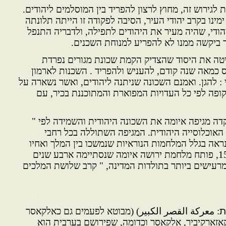
 לגירוש זה, מחוץ לרצון להפריד בין המוסלמים ליהודים.
מינו בקרב יהודי העיר, הסיבה לפקודה זו הייתה תלונתה
ודי, שהיה מעיר את היהודים לתפילה, ולדבריה התנפל
 ביקשה ממנו לא להפריע למנוחת השכנים.
טה את היסוד שהצדיק הקמת שכונת מגורים נפרדת
 כמאה שנה קודם, להעניש ולהפריד . השכנות לארמון
: להגן. ואמנם השכונה שניתנה ליהודים, ואשר נשארה על
קופה לפי כל העדויות המפוארת והמתוכננת בכיר, עם
דה מגיפה איומה את השכונה היהודית והשמידה לפי "
האוכלוסייה היהודית. המגיפה השתוללה בכל רחבי
ראה בגלל המלחמות הנוראיות שנמשכו בין המלך ואחיו
שטענו לכתר. מותו, בשנת 1574, פותח מלחמת ירושה איומה שנסתיימה ארבע שנים
רעישים ביותר בתולדות המדינה, " קרב שלושת המלכים
ת
: معركة القصر الكبير) (מבוטא לפעמים גם כאלקאסר
קאזארקיביר, אלקאסר וכדומה, שפירושם בערבית הוא