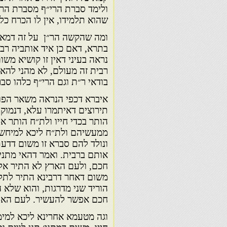
ולימד סברת הרי״ף מסברת הר
שהוא תלמידו, אין לו הכרח כלל
ומה שהקשה הר״ן על זה דמאי 
בתרא, דאם כן איד אותביה רבא
נראה בעיני דאין זו קושיא מש
רבית זה מעולם, לא מהני להא ת
בודאי ר״ת וגם הרי״ף כלהו סבר
איברא דכפי הנראה משאר הפוס
תירוצים דאיתמרו עלא, דנמוקי
הותר בכדי חייו ולת״ח הותר א
ממעשיהם ולת״ח ליכא למיחש 
ונולד להם סברא זו משום דדעתי
אותם ברבית. ואמר דהאי מתני׳
חכם, ולעם הארץ לא התיר אלא 
משום דאחר דרבינא התיר לתל
הוריד שני מדרגות, והוא שלא הת
חכם אפשר להעשיר. לעם הארץ 
וגה מטעמא אחרינא ליכא למימ