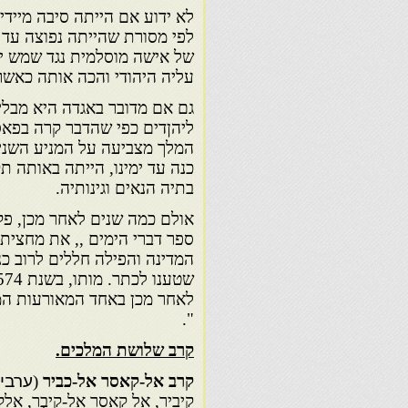
לא ידוע אם הייתה סיבה מיידית
לפי מסורת שהייתה נפוצה עד י
של אישה מוסלמית נגד שמש יה
עליה היהודי והכה אותה כאשר
גם אם מדובר באגדה היא מבלי
ליהןדים כפי שהדבר קרה בפאס
המלך מצביעה על המניע השני 
כנה עד ימינו, הייתה באותה ת
בתיה הנאים וגינותיה.
אולם כמה שנים לאחר מכן, פק
ספר דברי הימים ,, את מחצית 
המדינה והפילה חללים לרוב כנ
לאחר מכן באחד המאורעות המ
".
קרב שלושת המלכים.
קרב אל-קאסר אל-כביר
(
ערבי
קיביר, אל קאסר אל-קיבְר, אל