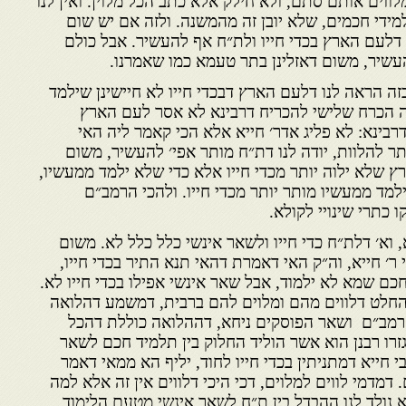
מלווים אותם סתם, ולא חילק אלא כתב הכל מלוין. ואין לנו
למידי חכמים, שלא יובן זה מהמשנה. ולזה אם יש שום
 דלעם הארץ בכדי חייו ולת״ח אף להעשיר. אבל כולם
להעשיר, משום דאזלינן בתר טעמא כמו שאמרנו.
ה הראה לנו דלעם הארץ דבכדי חייו לא חיישינן שילמד
וזה הכרח שלישי להכריח דרבינא לא אסר לעם הארץ
 דרבינא: לא פליג אדר׳ חייא אלא הכי קאמר ליה האי
תר להלוות, יודה לנו דת״ח מותר אפי׳ להעשיר, משום
ץ שלא ילוה יותר מכדי חייו אלא כדי שלא ילמד ממעשיו,
ילמד ממעשיו מותר יותר מכדי חייו. ולהכי הרמב״ם
ו כתרי שינויי לקולא.
 וא׳ דלת״ח כדי חייו ולשאר אינשי כלל כלל לא. משום
ר׳ חייא, וה״ק האי דאמרת דהאי תנא התיר בכדי חייו,
כם שמא לא ילמוד, אבל שאר אינשי אפילו בכדי חייו לא.
החלט דלווים מהם ומלוים להם ברבית, דמשמע דהלואה
 הרמב״ם ושאר הפוסקים ניחא, דההלואה כוללת דהכל
רו רבנן הוא אשר הוליד החלוק בין תלמיד חכם לשאר
י חייא דמתניתין בכדי חייו לחוד, יליף הא ממאי דאמר
דמדמי לווים למלוים, דכי היכי דלווים אין זה אלא למה
א נולד לנו ההבדל בין ת״ח לשאר אינשי מטעם הלימוד.