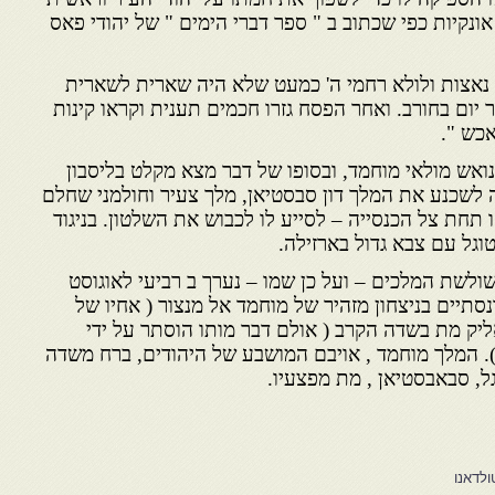
בר לשדוד את אותם 60.000 אונקיות כפי שכתוב ב " ספר דברי הימים " של יהודי פאס
 נאצות ולולא רחמי ה' כמעט שלא היה שארית לשארית
 יום בחורב. ואחר הפסח גזרו חכמים תענית וקראו קינות
כש ".
אש מולאי מוחמד, ובסופו של דבר מצא מקלט בליסבון
 לשכנע את המלך דון סבסטיאן, מלך צעיר וחולמני שחלם
תחת צל הכנסייה – לסייע לו לכבוש את השלטון. בניגוד
וגל עם צבא גדול בארזילה.
ולשת המלכים – ועל כן שמו – נערך ב רביעי לאוגוסט
ר ונסתיים בניצחון מזהיר של מוחמד אל מנצור ( אחיו של
ק מת בשדה הקרב ( אולם דבר מותו הוסתר על ידי
). המלך מוחמד , אויבם המושבע של היהודים, ברח משדה
ל, סבאבסטיאן , מת מפצעיו.
ולדאנו