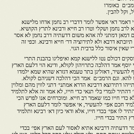
מב״ם באומרו
, וקל להבין.
דאמר דאי אפשר לומר דדברי רב נחמן אדחו מלישנא
 לרב נחמן ושקלי וטרו רב חייא ורבינא לתרץ הקושיא.
ום דמאן דמתני לה אהא משום דדעתיה דרב נחמן לא אסר
יובתא דרבא ולא לתירוציה דר׳ חייא ורבינא. וכפי זה
י שאין איסור כלל ברבית הגוי.
קים דכולם נטו ללישנא קמא ואיפליגו בהבנת התרי
 יוסף אמר דהלכה כתרויהון לקולא, ודינא הוי דלעם הארץ
ף להעשיר, דאזלינן בתר טעמא דגזרא שהיא שמא ילמדו
להא. וגם הרמב״ם אמר הכי דהלכה דשניהם לקולא.
יהו דתירוצא דרבינא הדרא אמתני׳ דתני לווין מהם ומלוין
 דהתיר לגמרי בלי תנאי כדי חייו, לא אמר זה אלא לתלמיד
כדי חייו כמו שאמר רב חייא. ומוכרחים אנו לפרש הכי
מיד חכם אפי׳ להעשיר, אי אפשר לומר דלעם הארץ
יר לו אפי׳ בכדי חייו, אלא ודאי כיון דא׳ רבינא ותלמיד
התיר בכדי חייו.
ר דדעתיה דרבינא אתיא לאסור לעם הארץ אפי׳ בכדי