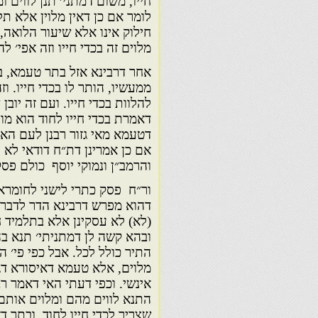
חייו, משום דמתני׳ תנן לווים ו
לומר אם כן דאין מלוין אלא ת
חילוק אינו אלא שיעור הלואה,
מלוים זה בכדי חייו וזה אפי׳ 
אחר דרבינא אזל בתר טעמא, בז
ממעשיו, הותר לו בכדי חייו. 
להלוות בכדי חייו. ועם זה יובן
דאמרת בכדי חייו לחוד הוא מו
דטעמא מאי גזור רבנן לעם האר
אם כן אמרינן דת״ח דודאי לא 
והרמב״ן ונמוקי יוסף כולם פסק
ור״ח פסק כתרי לישני לחומרא,
דהוא מפרש דרבינא הדר לדברי 
(לא) לא עסקינן אלא בתלמיד ח
ובהא קשה לן דמתניתי׳ תנא ב
התיר כולל לכל. אבל כפי פי׳
מלוים, אלא טעמא דאיסורא דגז
אינשי. וכפי דעתי האי דאמר רב
התנא לווים מהם ומלוים אותם. 
שצריך לכדי חייו לחוד, ובתר ד