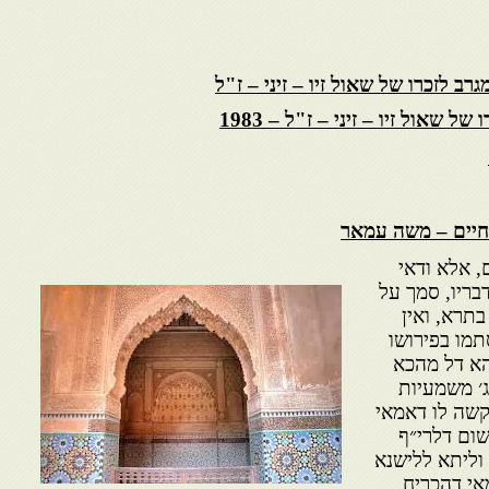
ב לזכרו של שאול זיו – זיני – ז"ל
 שאול זיו – זיני – ז"ל – 1983
יים
– משה עמאר
, אלא ודאי
דבריו, סמך על
תרא, ואין
סתמו בפירושו
הא דל מהכא
ג׳ משמעיות
קשה לו דאמאי
שום דלרי״ף
וליתא ללישנא
מאי דהכריח