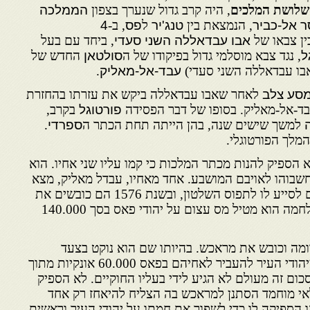
שלושת המלכים
, היה קרב גדול שנערך בצפון
הממלכה
 אל-כביר
, הנמצאת בין
טנג'יר
ל
פס
, ב-
4
ין צבאו של
אבו עבדאללה השני סעדי
, ביחד עם בעל
ל
, נגד צבא מוסלמי גדול בפיקודו של ה
סולטאן
החדש של
בו עבדאללה השני סעדי)
עבד-אל-מאליק
.
סע צלב
לאחר שאבו עבדאללה ביקש את עזרתו בהחזרת
עבד-אל-מאליק. בסופו של דבר הפסידה
פורטוגל
בקרב,
למשך שישים שנה, בהן הייתה תחת הכתר ה
ספרדי
.
המלך הפורטוגלי.
א הספיק להנות מכתר המלכות כי קמו עליו שני אחיו. הוא
שחשבוהו לאויבם המושבע. אחד מאחיו, עבדל מאליק, מצא
מקלט באלג'יר ושיכנע התורכים לסייע לו לתפוס השלטון, ובשנת 1576 הם כובשים את
פאס. כדי לממן את המשך המלחמה הוא מטיל מס עצום על יהודי פאס בסך 140.000
ומה וכובש את מראכש. בהיותו שם הוא נוקט בצעד
מפתיע בנדיבותו : הוא ביקש מיהודי העיר להעביר לאחיהם בפאס 60.000 אונקיות מתוך
ום זה מעולם לא הגיע לידי בעליו החוקיים. לא הספיק
אי מוחמד הסתנן למראכש בה הצליח להיאחז רק אחד
 הספיקה לו כדי לשפוך את חמתו על יהודי העיר וראשית