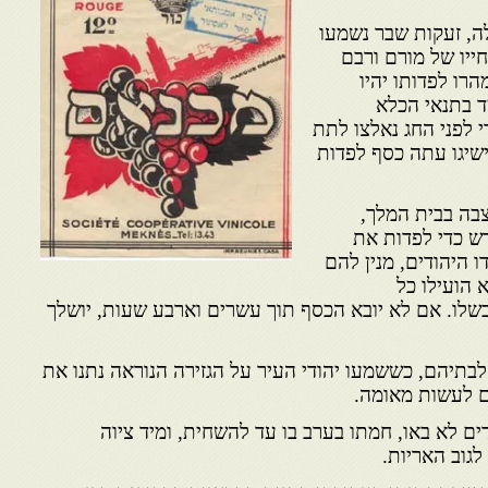
ללה, זעקות שבר נשמעו
חייו של מורם ורבם
רו לפדותו יהיו
ד בתנאי הכלא
י לפני החג נאלצו לתת
ישיגו עתה כסף לפדות
בה בבית המלך,
ש כדי לפדות את
 היהודים, מנין להם
 הועילו כל
שלו. אם לא יובא הכסף תוך עשרים וארבע שעות, יושלך
לבתיהם, כששמעו יהודי העיר על הגזירה הנוראה נתנו את
דם לעשות מאומה.
 לא באו, חמתו בערב בו עד להשחית, ומיד ציוה
לגוב האריות.