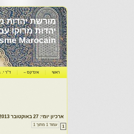
מורשת יהדות מר
ïsme Marocain
ראשי
אינדקס –
ד"ר י. ב
ארכיון יומי:
27 באוקטובר 2013
עמוד 1 מתוך 1
1