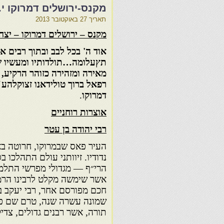
מקנס-ירושלים דמרוקו י.
תאריך
27 באוקטובר 2013
מקנס – ירושלים דמרוקו – יצח
אוד ה' בכל לבב ובתוך רבים אה
תץעלומה…תולדותיו ומעשיו ש
מאירה ומזהירה כזוהר הרקיע, מ
רפאל ברוך טולידאנו זצוקלהע"
דמרוקו
.
אוצרות רוחניים
רבי יהודה בן עטר
העיר פאס שבמרוקו, חרוטה בא
נדודיו. זיוותני עולם התהלכו
הרי״ף — מגדולי מפרשי התלמוד
אשר שימשה מקלט לרבינו הרמ
חכם מפורסם אחר, רבי יעקב בי
שמונה עשרה שנה, טרם שם פעמ
תורה, אשר רבנים גדולים, צדי