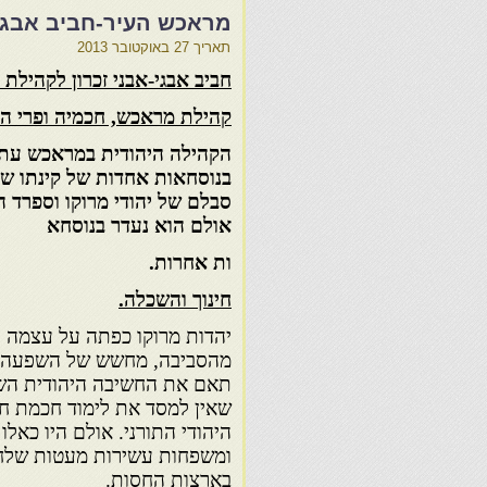
מראכש העיר-חביב אבגי
תאריך
27 באוקטובר 2013
חביב אבגי-אבני זכרון לקהילת
קהילת מראכש, חכמיה ופרי ה
בנוסחאות אחדות של קינתו של
אולם הוא נעדר בנוסחא
ות אחרות.
חינוך והשכלה.
יהדות מרוקו כפתה על עצמה נ
מהסביבה, מחשש של השפעה ז
תאם את החשיבה היהודית הש
שאין למסד את לימוד חכמת חיצ
היהודי התורני. אולם היו כאל
ומשפחות עשירות מעטות שלחו
בארצות החסות.