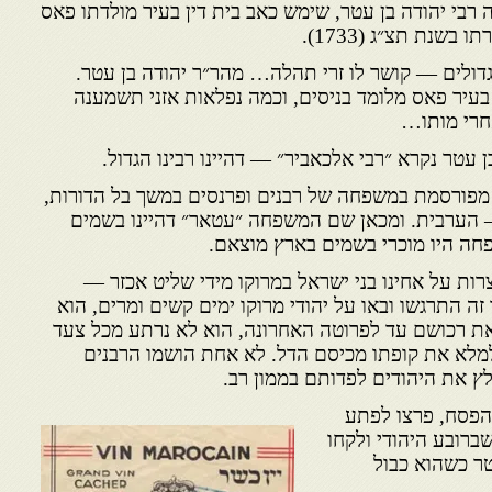
 רבי יהודה בן עטר, שימש כאב בית דין בעיר מולדתו פאס
שנת תצ״ג (1733).
דולים — קושר לו זרי תהלה… מהר״ר יהודה בן עטר.
בעיר פאס מלומד בניסים, וכמה נפלאות אזני תשמענה
אחרי מותו…
ן עטר נקרא ״רבי אלכאביר״ — דהיינו רבינו הגדול.
מפורסמת במשפחה של רבנים ופרנסים במשך בל הדורות,
הערבית. ומכאן שם המשפחה ״עטאר״ דהיינו בשמים
חה היו מוכרי בשמים בארץ מוצאם.
צרות על אחינו בני ישראל במרוקו מידי שליט אכזר —
זה התרגשו ובאו על יהודי מרוקו ימים קשים ומרים, הוא
ת רכושם עד לפרוטה האחרונה, הוא לא נרתע מכל צעד
למלא את קופתו מכיסם הדל. לא אחת הושמו הרבנים
לץ את היהודים לפדותם בממון רב.
הפסח, פרצו לפת
ע
ברובע היהודי ולקחו
טר כשהוא כבול