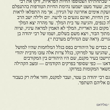
ר שבתחתיתו הצטופפו החיות הפראיות, זרקו את רבי
וחים, שעוד מעט ישמעו נהימת החיות הטורפות בהתנפלם
עקת אימים אחרונה של הנידון.. אך מה התפלאו לראות
ן החיות, ואינם נוגעים בו לרעה. יום ולילה ישב הרב
ה כנפים, והגיעה עד בית המלך. עד מהרה יצא המלך
מקום גוב האריות, המלך לא האמין למראה עיניו, וציוה
תוך הבור, ויצא משם בשלום, ושמו של רבי יהודה בן
יים. (ראה שם הגדולים מערכת י׳).
) הוטלו מסים כבדים על היהודים בפס בגלל המלחמות שהיו למושל
שהגיעו עד למרוקו, בגלל צרות אלה עזבו מרבית יהודי
שבו בעיר מקנם, שם היו היהודים בין המקורבים
אנו — כפי שסופר בפרקים הקודמים — ומצב הקהילה
משאר המקומות במרוקו.
ם רבי יהודה בן עטר, ועבר למקנס, וחזר אליה רק כעבור
ים אליהם השתפר.
.טולידאנו