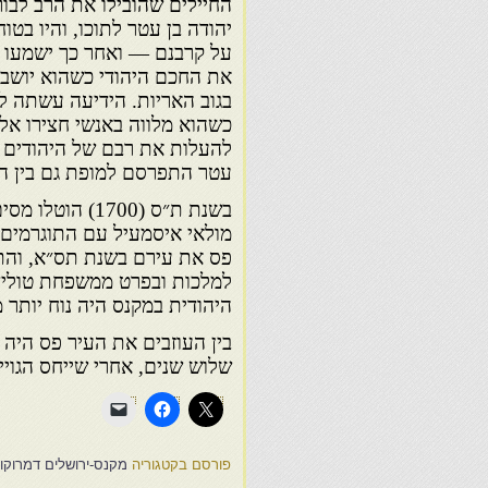
החיילים שהובילו את הרב לבו
יהודה בן עטר לתוכו, והיו בט
על קרבנם — ואחר כך ישמעו ז
את החכם היהודי כשהוא יושב בי
בגוב האריות. הידיעה עשתה ל
כשהוא מלווה באנשי חצירו אל 
להעלות את רבם של היהודים מ
עטר התפרסם למופת גם בין הגו
בשנת ת״ס (1700
מולאי איסמעיל עם התוגרמים, 
פס את עירם בשנת תס״א, והתיי
למלכות ובפרט ממשפחת טוליד
היהודית במקנס היה נוח יותר 
בין העוזבים את העיר פס היה ג
שלוש שנים, אחרי שייחס הגוי
פורסם בקטגוריה
מקנס-ירושלים דמרוקו י