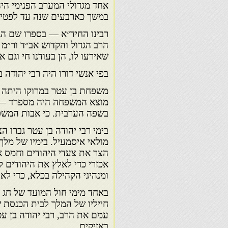
אחד מגדולי המערב הפנימי היה
במשך כארבעים שנה עד לפטירתו ב
רבינו החיד״א — בספרו שם הג
הרב הגדול והקדוש אב״ד ור״מ 
שאירעו לו, הן בעודנו חי וגם 
בפי אנשי דורו היה רבי יהודה ב
משפחת בן עטר במרוקו היתה 
מוצא המשפחה היה מספרד — 
בשפה הערבית. כי אבות המשפ
בימי רבי יהודה בן עטר גברו ה
מולאי איסמעיל. בימיו של מלך 
הצר את צעדי היהודים וחמס א
אכזרי כדי לאלץ את היהודים 
ומנהיגי הקהילה בכלא, כדי לא
באחד מימי חול המועד של חג 
חייליו של המלך לבית הכנסת ש
עמם את הרב, רבי יהודה בן ע
באזיקים.