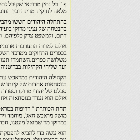
ף " כל נתין מרוקאי שקיבל נתי
מלאה לחוקי המדינה ובין החוב
בהתחלה היהודים חששו מהביטו
בהבטחה של נציגי מרוקו בועיד
דתם, ולמשפט צדק כלפיהם. וה
אולם למרות התערבות ארגונים 
בכפרים הרחוקים ממרכזי השלט
משלושה כפרים.השתמרו תעודו
ועד שליחי הקהילות בבריטניה בשנים 1895
בנוסחאות אחדות של קינתו של
אולם הוא נעדר בנוסחאות אחר
תחת הכותרת " רדיפות במראכ
מושל מראכש חאג', מוחמד ויד
במרוקו מר שמואל מונטגו, חבר
הוא עשה כדי להביא להפסקת ה
עם הקאדי שלו. המושל שאף ל