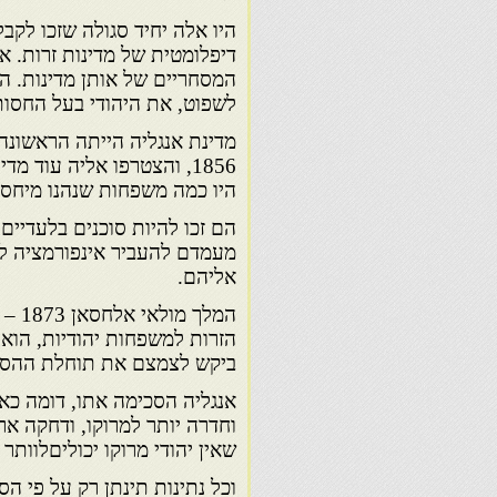
היו אלה יחיד סגולה שזכו לקבל
דיפלומטית של מדינות זרות. א
המסחריים של אותן מדינות. 
לשפוט, את היהודי בעל החסות 
מדינת אנגליה הייתה הראשונ
1856, והצטרפו אליה עוד 
היו כמה משפחות שנהנו מיחס מ
הם זכו להיות סוכנים בלעדיים 
מעמדם להעביר אינפורמציה לי
אליהם.
הזרות למשפחות יהודיות, הוא 
ביקש לצמצם את תוחלת ההסכמ
אנגליה הסכימה אתו, דומה כ
וחדרה יותר למרוקו, ודחקה א
שאין יהודי מרוקו יכוליםלוות
וכל נתינות תינתן רק על פי 