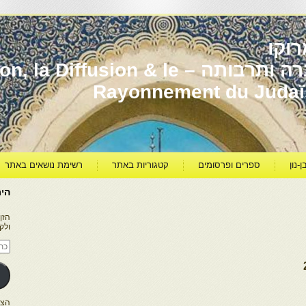
וקו
יהדות מרוקו עברה ותרבותה – usion & le
Rayonnement du Juda
ן-נון
ספרים ופרסומים
קטגוריות באתר
רשימת נושאים באתר
היר
הזן
ולק
כתו
דוא
אלק
הצטרפו ל