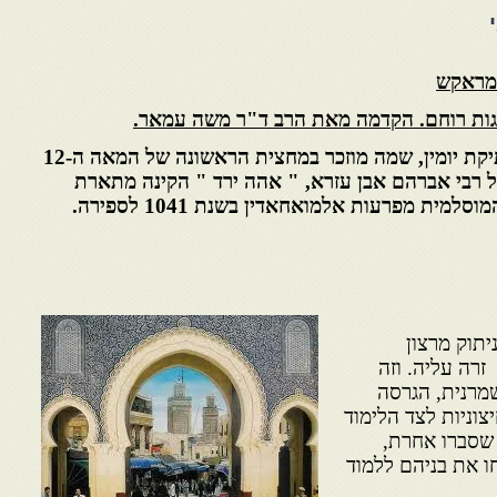
 מראקש
גות רוחם. הקדמה מאת הרב ד"ר משה עמאר.
הקהילה היהודית במראכש עתיקת יומין, שמה מוזכר במחצית הראשונה של המאה ה-12
 רבי אברהם אבן עזרא, " אהה ירד " הקינה מתארת
סבלם של יהודי מרוקו וספרד המוסלמית מפרעות אלמואחאדין בשנת 1041 לספירה.
יתוק מרצון
רה עליה. וזה
מרנית, הגרסה
וניות לצד הלימוד
ו שסברו אחרת,
 את בניהם ללמוד