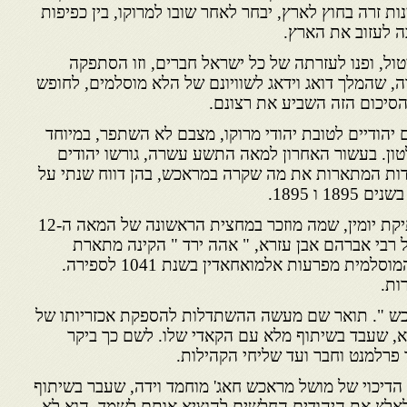
נות זרה בחוץ לארץ, יבחר לאחר שובו למרוקו, בין כפיפות
ה לעזוב את הארץ.
ל, ופנו לעזרתה של כל ישראל חברים, וזו הסתפקה
ה, שהמלך דואג וידאג לשוויונם של הלא מוסלמים, לחופש
סיכום הזה השביע את רצונם.
יהודיים לטובת יהודי מרוקו, מצבם לא השתפר, במיוחד
ון. בעשור האחרון למאה התשע עשרה, גורשו יהודים
ת המתארות את מה שקרה במראכש, בהן דווח שנתי על
 ו 1895.
הקהילה היהודית במראכש עתיקת יומין, שמה מוזכר במחצית הראשונה של המאה ה-12
 רבי אברהם אבן עזרא, " אהה ירד " הקינה מתארת
סבלם של יהודי מרוקו וספרד המוסלמית מפרעות אלמואחאדין בשנת 1041 לספירה.
ות.
ש ". תואר שם מ
עשה ההשתדלות להספקת אכזריותו של
א, שעבד בשיתוף מלא עם הקאדי שלו. לשם כך ביקר
 פרלמנט וחבר ועד שליחי הקהילות.
דיכוי של מושל מראכש חאג' מוחמד וידה, שעבר בשיתוף
אלץ את היהודים החלשים להוציא אותם לשמד. הוא לא