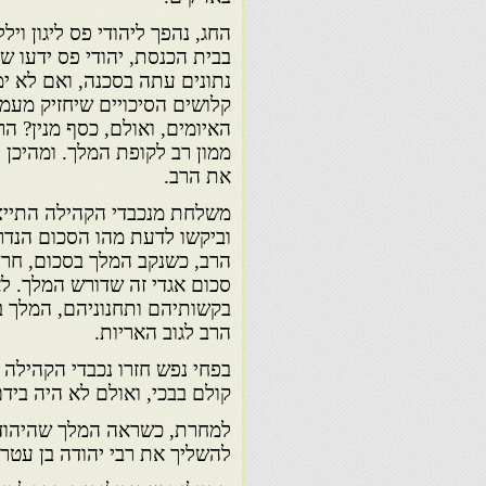
החג, נהפך ליהודי פס ליגון וי
בבית הכנסת, יהודי פס ידעו ש
נתונים עתה בסכנה, ואם לא ימה
קלושים הסיכויים שיחזיק מעמ
האיומים, ואולם, כסף מנין? הר
ממון רב לקופת המלך. ומהיכן 
את הרב.
משלחת מנכבדי הקהילה התייצ
וביקשו לדעת מהו הסכום הנדר
הרב, כשנקב המלך בסכום, חרדו
סכום אגדי זה שדורש המלך. לא
בקשותיהם ותחנוניהם, המלך ב
הרב לגוב האריות.
בפחי נפש חזרו נכבדי הקהילה 
קולם בבכי, ואולם לא היה בי
למחרת, כשראה המלך שהיהודים
להשליך את רבי יהודה בן עטר 