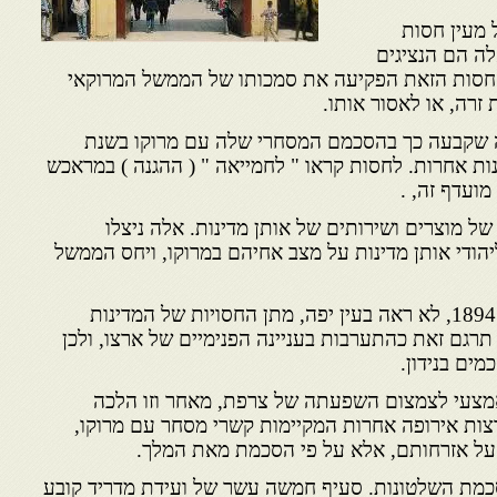
 מעין חסות
לה הם הנציגים
החסות הזאת הפקיעה את סמכותו של הממשל המרוקאי
זרה, או לאסור אותו.
ה שקבעה כך בהסכמם המסחרי שלה עם מרוקו בשנת
מדינות אחרות. לחסות קראו " לחמייאה " ( ההגנה ) במראכש
ועדף זה, .
של מוצרים ושירותים של אותן מדינות. אלה ניצלו
הודי אותן מדינות על מצב אחיהם במרוקו, ויחס הממשל
המלך מולאי אלחסאן 1873 – 1894, לא ראה בעין יפה, מתן החסויות של המדינות
תרגם זאת כהתערבות בעניינה הפנימיים של ארצו, ולכן
ים בנידון.
אמצעי לצמצום השפעתה של צרפת, מאחר וזו הלכה
רצות אירופה אחרות המקיימות קשרי מסחר עם מרוקו,
ר על אזרחותם, אלא על פי הסכמת מאת המלך.
הסכמת השלטונות. סעיף חמשה עשר של ועידת מדריד קובע