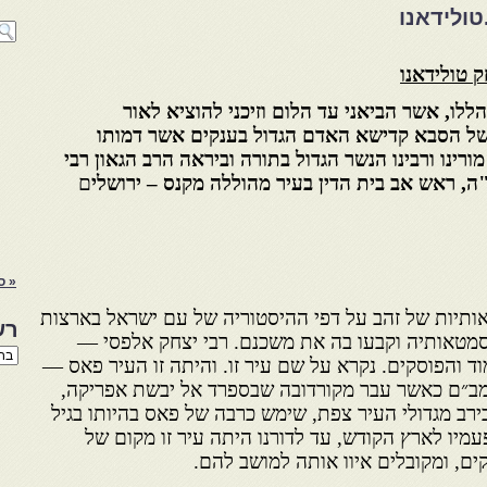
טולידאנו
ק טולידאנו
ללו, אשר הביאני עד הלום וזיכני להוציא לאור
ל הסבא קדישא האדם הגדול בענקים אשר דמותו
ורינו ורבינו הנשר הגדול בתורה וביראה הרב הגאון רבי
ה, ראש אב בית הדין בעיר מהוללה מקנס – ירושלי
ם
« ס
ותיות של זהב על דפי ההיסטוריה של עם ישראל בארצות
רש
 בסמטאותיה וקבעו בה את משכנם. רבי יצחק אלפסי —
רשי
 והפוסקים. נקרא על שם עיר זו. והיתה זו העיר פאס —
הנו
באת
ב״ם כאשר עבר מקורדובה שבספרד אל יבשת אפריקה,
רב מגדולי העיר צפת, שימש כרבה של פאס בהיותו בגיל
יו לארץ הקודש, עד לדורנו היתה עיר זו מקום של
קים, ומקובלים איוו אותה למושב להם.