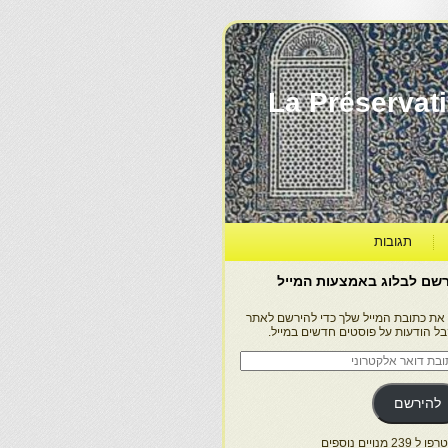
La Préservation, la Diff
תגובות
שם לבלוג באמצעות המייל
 את כתובת המייל שלך כדי להירשם לאתר
בל הודעות על פוסטים חדשים במייל.
בת
ר
טרוני
להירשם
 239 מנויים נוספים