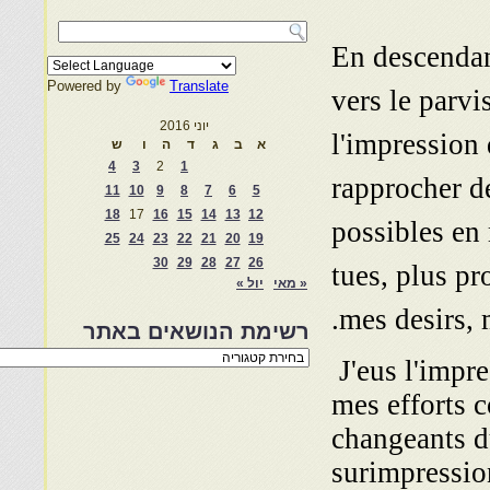
En descendan
Powered by
Translate
vers le parvis
יוני 2016
l'impression
א
ב
ג
ד
ה
ו
ש
4
3
2
1
rapprocher d
11
10
9
8
7
6
5
18
17
16
15
14
13
12
possibles en 
25
24
23
22
21
20
19
30
29
28
27
26
tues, plus p
« מאי
יול »
mes desirs, 
רשימת הנושאים באתר
רשימת
J'eus l'impr
הנושאים
באתר
mes efforts 
changeants du
surimpression