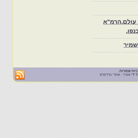
 עולם.הרמ"א
שמיר
 ידי
אמיר - אתרי וורדפרס