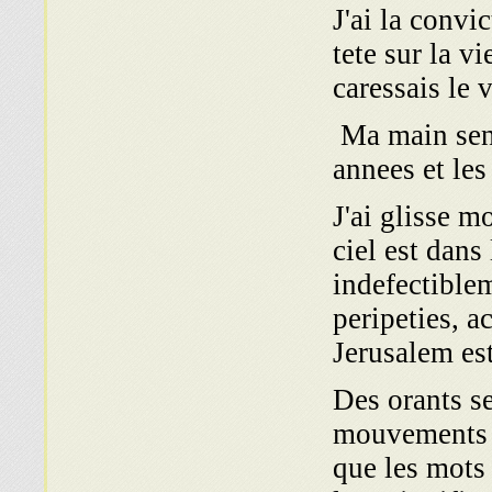
J'ai la convi
tete sur la vi
caressais le 
Ma main sent 
annees et les
J'ai glisse m
ciel est dans 
indefectible
peripeties, a
Jerusalem est
Des orants s
mouvements p
que les mots 