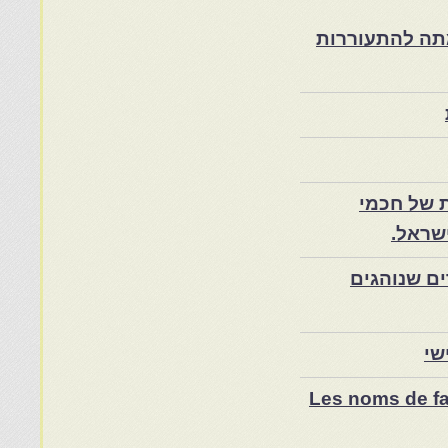
ת במרוקו בסוף המאה ה־19 ותרומתה להתעוררות
 של חכמי
שראל.
ם שנוהגים
שי
Les noms de fam