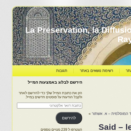
עברה ותרבותה – La Préservation, la Diffusion & le
Ra
תר
רשימת נושאים באתר
תגובות
הירשם לבלוג באמצעות המייל
הזן את כתובת המייל שלך כדי להירשם לאתר
ולקבל הודעות על פוסטים חדשים במייל.
כתובת
דואר
אלקטרוני
ד המוסלמית – א. אשתור
»
להירשם
Said – le
הצטרפו ל 239 מנויים נוספים