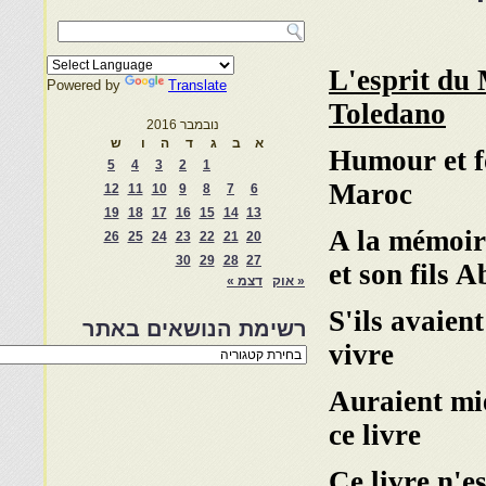
L'esprit du
Powered by
Translate
Toledano
נובמבר 2016
א
ב
ג
ד
ה
ו
ש
Humour et fo
5
4
3
2
1
Maroc
12
11
10
9
8
7
6
19
18
17
16
15
14
13
A la mémoir
26
25
24
23
22
21
20
30
29
28
27
et son fils 
« אוק
דצמ »
S'ils avaien
רשימת הנושאים באתר
vivre
רשימת
הנושאים
באתר
Auraient mi
ce livre
Ce livre n'e