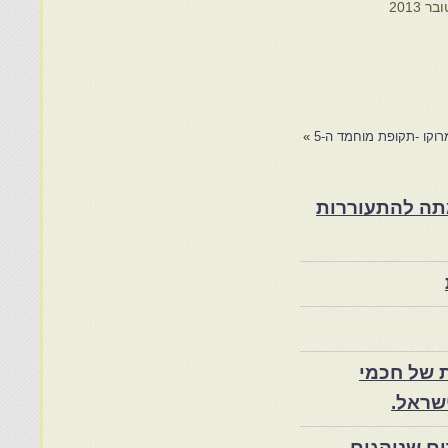
מרוקו -תקופת מוחמד ה-5
»
ת במרוקו בסוף המאה ה־19 ותרומתה להתעוררות
 של חכמי
שראל.
ם שנוהגים