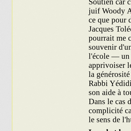
Soutien car 
juif Woody Al
ce que pour d
Jacques Tolé
pourrait me c
souvenir d'u
l'école — un
apprivoiser l
la générosité
Rabbi Yédidia
son aide à to
Dans le cas d
complicité ca
le sens de l'