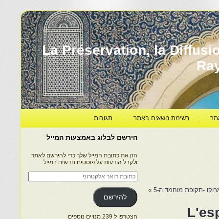
עברה ותרבותה – La Préservation, la Diffusion & le
Ra
תר
רשימת נושאים באתר
תגובות
הירשם לבלוג באמצעות המייל
הזן את כתובת המייל שלך כדי להירשם לאתר
ולקבל הודעות על פוסטים חדשים במייל.
כתובת
דואר
אלקטרוני
מרוקו -תקופת מוחמד ה-5
»
להירשם
פילו – L'esprit du
הצטרפו ל 239 מנויים נוספים