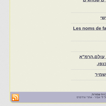
שי
Les noms de fam
 עולם.הרמ"א
שמיר
 ידי
אמיר - אתרי וורדפרס