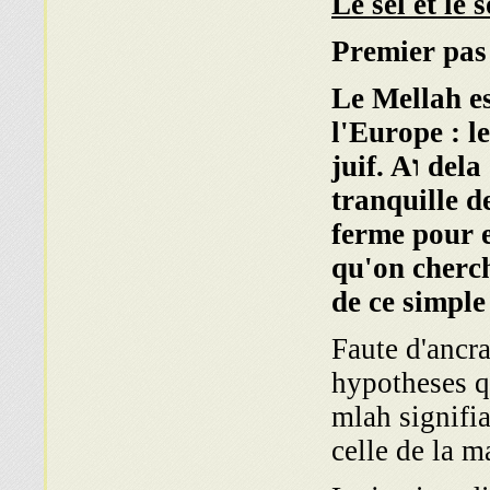
Le sel et le 
Premier pas
Le Mellah es
l'Europe : 
juif. Aו dela de cette definition qui fait l'unanimite
tranquille d
ferme pour e
qu'on cherch
de ce simple
Faute d'ancra
hypotheses q
mlah signifia
celle de la 