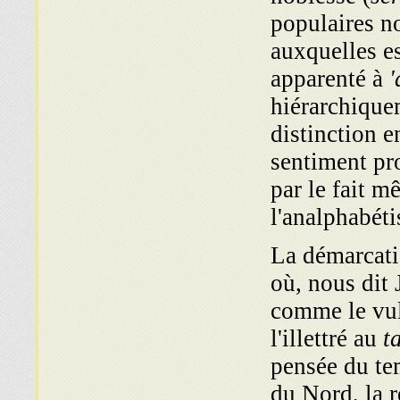
populaires n
auxquelles e
apparenté à
'
hiérarchique
distinction e
sentiment pr
par le fait m
l'analphabéti
La démarcati
où, nous dit 
comme le vulg
l'illettré au
ta
pensée du te
du Nord, la r