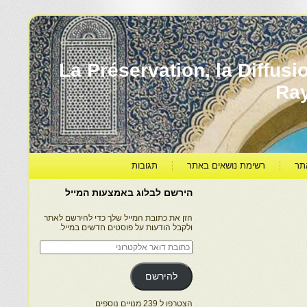
עברה ותרבותה – La Préservation, la Diffusion & le
Ra
תר
רשימת נושאים באתר
תגובות
הירשם לבלוג באמצעות המייל
הזן את כתובת המייל שלך כדי להירשם לאתר
ולקבל הודעות על פוסטים חדשים במייל.
כתובת
דואר
אלקטרוני
להירשם
הצטרפו ל 239 מנויים נוספים