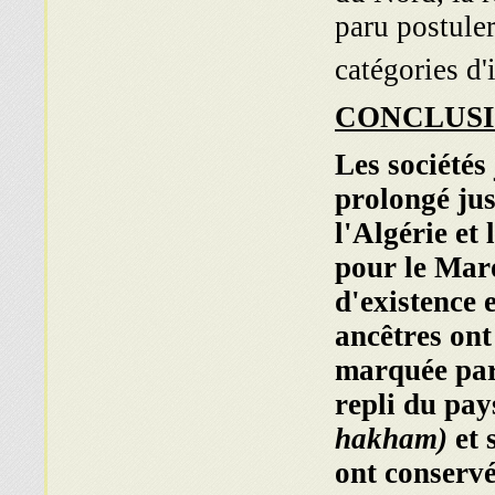
paru postule
catégories d
CONCLUS
Les société
prolongé jus
l'Algérie et 
pour le Maro
d'existence 
ancêtres ont
marquée par 
repli du pays
hakham)
et 
ont conservé 