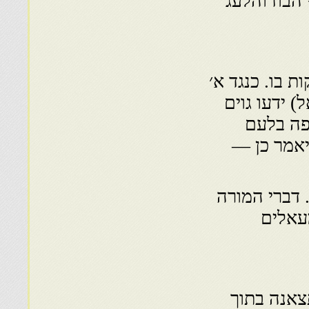
הבוז והלעג
 בו. כנגד א׳
) ידעו גוים
פה בלעם
יאמר כן —
 דברי המורה
מעאלים
צאנה בתוך