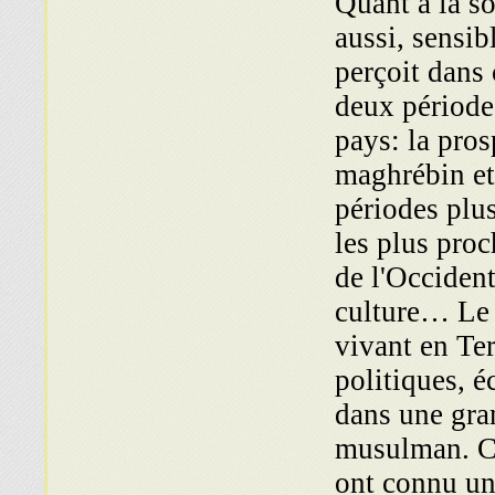
Quant à la so
aussi, sensib
perçoit dans 
deux période
pays: la pros
maghrébin et 
périodes plus
les plus proc
de l'Occident,
culture… Le 
vivant en Ter
politiques, é
dans une gra
musulman. C
ont connu un