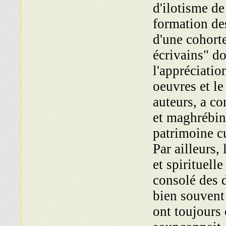
d'ilotisme de
formation de
d'une cohort
écrivains" do
l'appréciatio
oeuvres et le
auteurs, a c
et maghrébin
patrimoine cu
Par ailleurs, 
et spirituelle
consolé des d
bien souvent 
ont toujours 