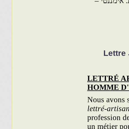
 אימננטי –
Lettre
LETTRÉ A
HOMME D'
Nous avons s
lettré-artisa
pro­fession d
un métier po