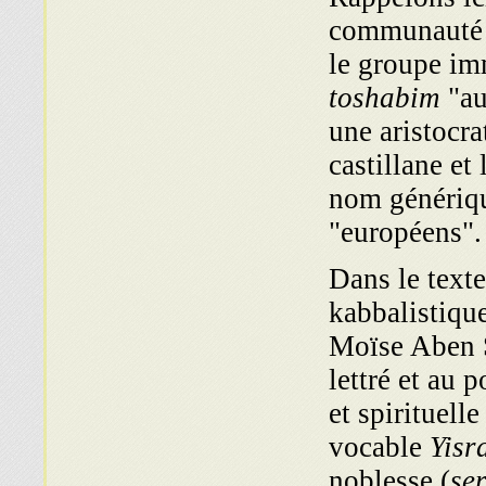
communauté m
le groupe im
toshabim
"au
une aristocra
castillane et
nom génériq
"européens".
Dans le texte
kabbalistique
Moïse Aben S
lettré et au p
et spiri­tuelle
vocable
Yisr
noblesse (
se