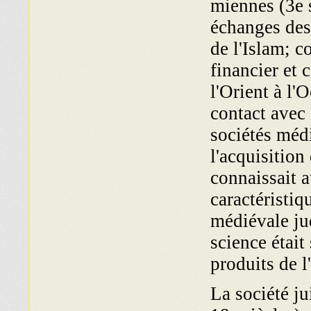
miennes (3e s
échanges des 
de l'Islam; co
financier et 
l'Orient à l'
contact avec 
sociétés médi
l'acquisition
connaissait 
caracté­ristiq
médiévale jud
science était
produits de l
La société j