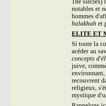
18e siècles)
notables et
n
hommes d'affa
halakhah
et 
ELITE ET
Si toute la c
acéder au sa
concepts d'él
juive, comme
environ­nant,
recouvrent da
religieux, s'
mystique d'u
Rappelons ici