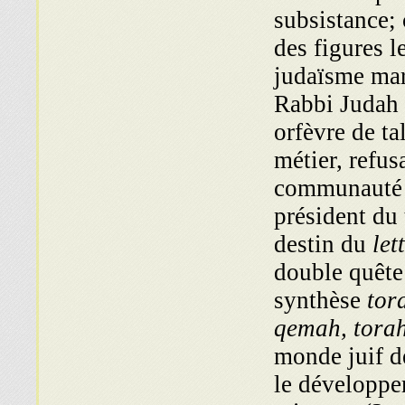
subsistance; 
des figures l
judaïsme mar
Rabbi Judah 
orfèvre de ta
métier, refus
communauté p
président du 
destin du
let
double quête:
synthèse
tor
qemah, tora
monde juif de
le développe