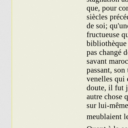
que, pour con
siècles précé
de soi; qu'u
fructueuse q
bibliothèque 
pas changé de
savant maroc
passant, son 
venelles qui 
doute, il fut 
autre chose qu
sur lui-même 
meublaient l