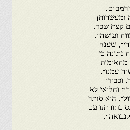
רמב״ם,
 ומעשרותן
 קצת שכר.
וה ועושה״.
רי״, שענה
 נתונה כי
 מהאומות
וה עמנו״.
 וכבודו
רח והלואי לא
ל״. הוא סותר
ס בתורתנו עם
נבואה״,