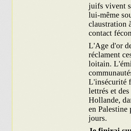
juifs vivent
lui-même sous
claustration à
contact fécon
L'Age d'or de
réclament ce
loitain. L'ém
communautés 
L'insécurité 
lettrés et de
Hollande, da
en Palestine
jours.
Je finirai su