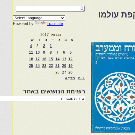
פת עולמו
Powered by
Translate
פברואר 2017
א
ב
ג
ד
ה
ו
ש
4
3
2
1
11
10
9
8
7
6
5
18
17
16
15
14
13
12
25
24
23
22
21
20
19
28
27
26
« ינו
מרץ »
רשימת הנושאים באתר
רשימת
הנושאים
באתר