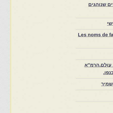
ם שנוהגים
שי
Les noms de fam
 עולם.הרמ"א
שמיר