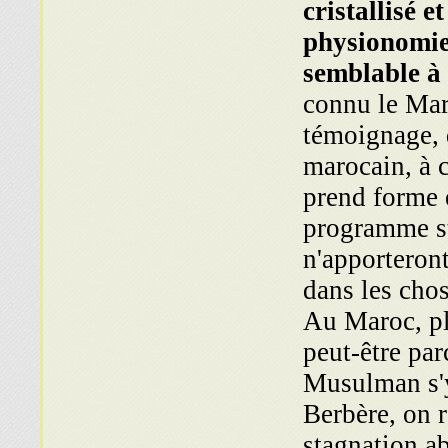
cristallisé e
physionomie 
semblable à
connu le Mar
témoignage, 
marocain, à c
prend forme e
programme st
n'apporteront
dans les chos
Au Maroc, pl
peut-être par
Musulman s'y 
Berbère, on 
stagnation a