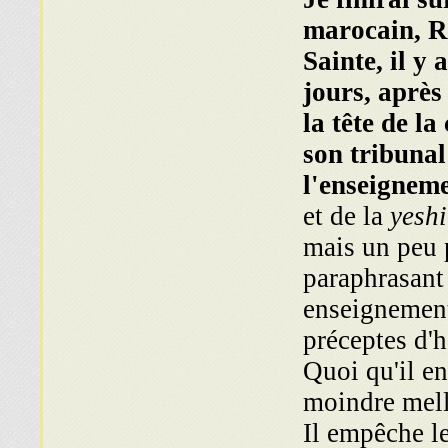
marocain, R
Sainte, il y 
jours, après
la tête de l
son tribunal
l'enseigneme
et de la
yeshi
mais un peu p
paraphrasant
enseignement 
préceptes d
Quoi qu'il en
moindre mella
Il empêche le