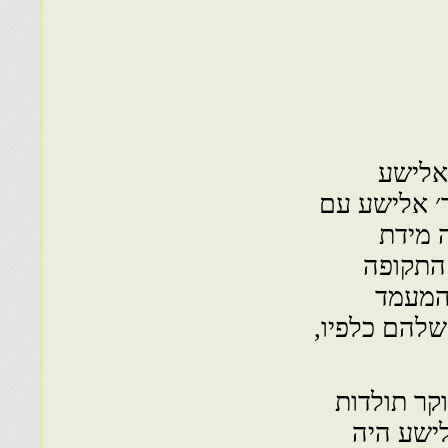
אלישע
׳ אלישע עם
 מידת
 התקופה
 המעמד
שלהם כלפיו,
קר תולדות
לישע היה