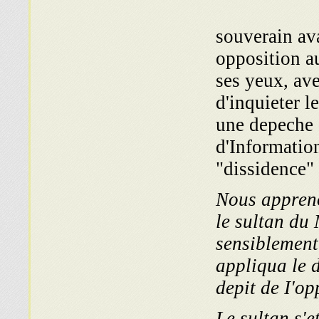
souverain av
opposition au
ses yeux, av
d'inquieter l
une depeche 
d'Information
"dissidence"
Nous appreno
le sultan du 
sensiblement
appliqua le d
depit de I'op
Le sultan s'e