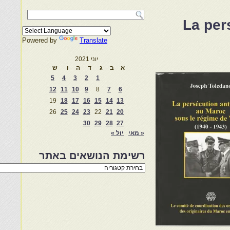
La per
Powered by
Translate
יוני 2021
א
ב
ג
ד
ה
ו
ש
5
4
3
2
1
12
11
10
9
8
7
6
19
18
17
16
15
14
13
26
25
24
23
22
21
20
30
29
28
27
« מאי
יול »
רשימת הנושאים באתר
רשימת
הנושאים
באתר