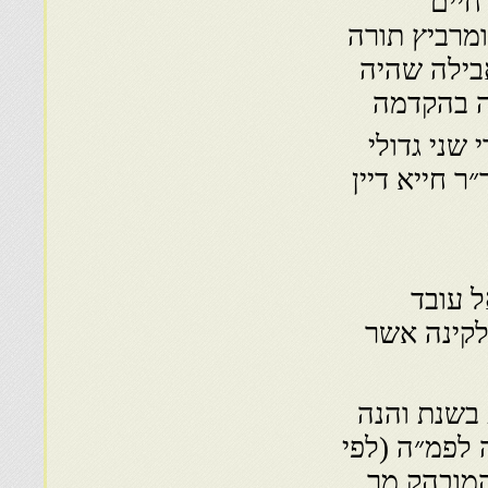
חיים
ומרביץ תורה
אבילה שהיה
בה בהקדמה
 שני גדולי
 חייא דיין
כתב ר׳ רפאל עובד
 לקינה אשר
בשנת והנה
מה לפמ״ה (לפי
המובהק מר