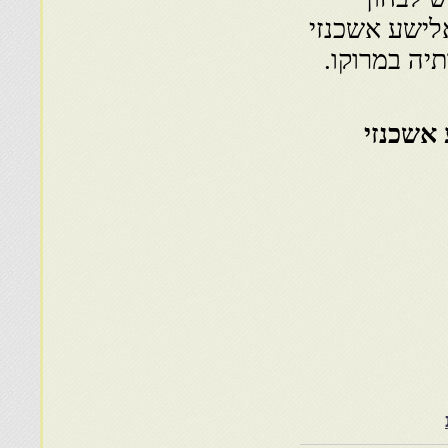
לישע אשכנזי
יה במרוקו.
אשכנזי