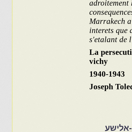
adroitement l
consequences
Marrakech a 
interets que
s'etalant de
La persecuti
vichy
1940-1943
Joseph Tole
-אלישע