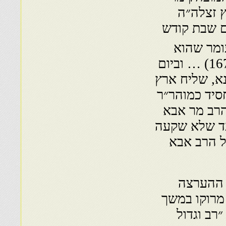
 זצלה״ה
ם שבת קודש
ומר שהוא
שבת כלה בשנת חמשת אלפים תל״ג ליצירה (1673) … וביום
א, שליח ארץ
סיד כמוהר״ר
הרב מר אבא
ד שלא שקעה
 הרב אבא
 ההערצה
 מרוקו במשך
רב וגדול