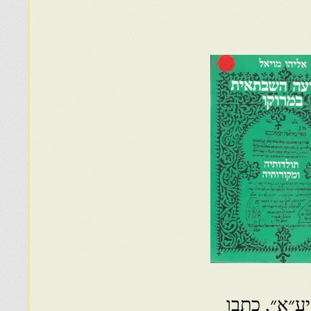
ע״א״, כתבו