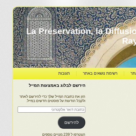
עברה ותרבותה – La Préservation, la Diffusion & le
Ra
תר
רשימת נושאים באתר
תגובות
הירשם לבלוג באמצעות המייל
הזן את כתובת המייל שלך כדי להירשם לאתר
ולקבל הודעות על פוסטים חדשים במייל.
כתובת
דואר
אלקטרוני
להירשם
הצטרפו ל 239 מנויים נוספים