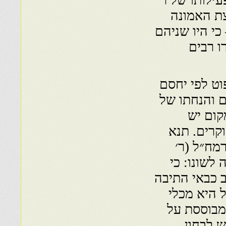
עילותו של ר׳
צת האמונה
כי היו שניהם
ו רבים
וט לפי יחסם
ם והנחתו של
קום יש
קרים. תנא
רמח״ל (ר׳
 לשונו: כי
 כבאי התיבה
 היא מכלי
מבוססת על
ש לבחון