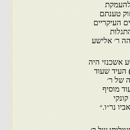
 להעמקת
וק טענתם
ם העיקריים
ג­לות
הה ר׳ אלישע
ע אשכנזי היה
פעילי התנועה השבתאית ובשנת תכ״ז (1667) העיד שעוד
 של ר׳
ד מוסיף
ונקי
ו נר״ו.״