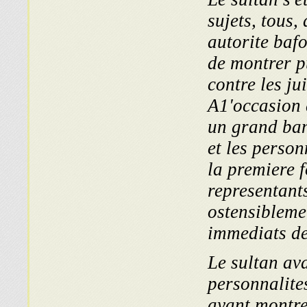
sujets, tous,
autorite bafo
de montrer p
contre les jui
A1'occasion d
un grand banq
et les perso
la premiere f
representant
ostensibleme
immediats des
Le sultan ava
personnalites
ayant montre