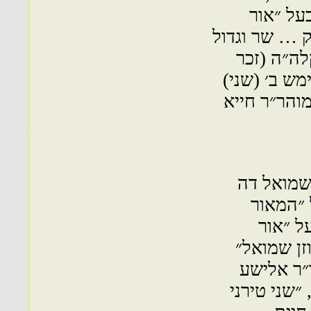
על ״אור
ק … שר וגדול
לה״ה (זכר
מש ב׳ (שני)
מוהר״ר חייא
 שמואל דה
 ״המאור
ל ״אור
זן שמואל״
ר״ר אלישע
״שני טירני