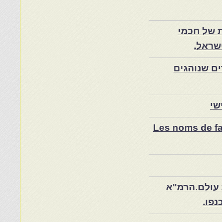
 של חכמי
שראל.
ם שנוהגים
שי
Les noms de fam
 עולם.הרמ"א