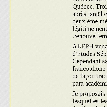
Québec. Tro
après Israël 
deuxième mét
légitimement
renouvelleme
ALEPH venait 
d'Etudes Sép
Cependant sa
francophone
de façon tradi
para académ
Je proposais
lesquelles l