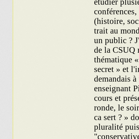
étudier plusi
conférences, 
(histoire, so
trait au mond
un public ? J
de la CSUQ m
thématique «
secret » et 
demandais à u
enseignant P
cours et prés
ronde, le soi
ca sert ? » 
pluralité pui
"conservativ