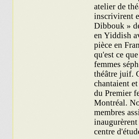
atelier de th
inscrivirent e
Dibbouk » de
en Yiddish av
pièce en Fra
qu'est ce que
femmes sépha
théâtre juif. 
chantaient e
du Premier fe
Montréal. N
membres ass
inaugurèrent
centre d'étud