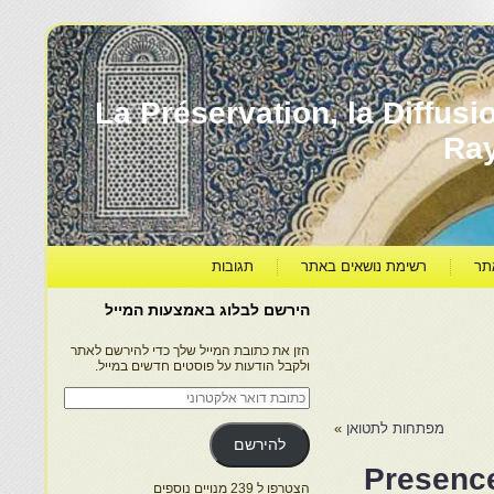
עברה ותרבותה – La Préservation, la Diffusion & le
Ra
תר
רשימת נושאים באתר
תגובות
הירשם לבלוג באמצעות המייל
הזן את כתובת המייל שלך כדי להירשם לאתר
ולקבל הודעות על פוסטים חדשים במייל.
כתובת
דואר
אלקטרוני
מפתחות לתטואן
»
להירשם
Presence
הצטרפו ל 239 מנויים נוספים