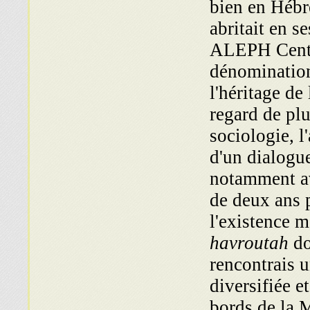
bien en Hébr
abritait en se
ALEPH Centre
dénomination 
l'héritage de 
regard de plu
sociologie, l
d'un dialogu
notamment av
de deux ans p
l'existence m
havroutah
do
rencontrais 
diversifiée et
bords de la 