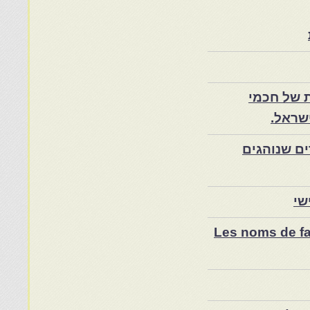
 של חכמי
שראל.
ם שנוהגים
שי
Les noms de fam