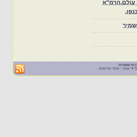
 עולם.הרמ"א
שמיר
 ידי
אמיר - אתרי וורדפרס