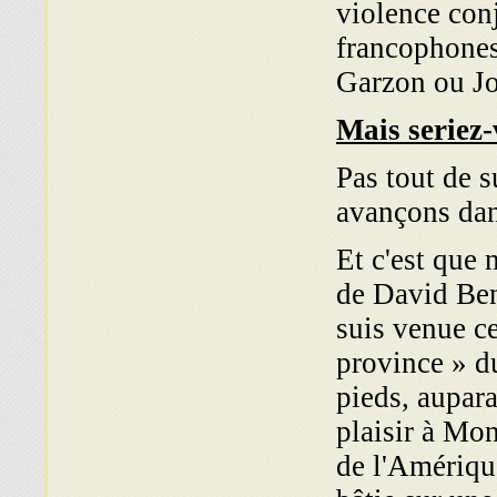
violence con
francophones
Garzon ou Jo
Mais seriez-
Pas tout de s
avançons dan
Et c'est que 
de David Ben
suis venue ce
province » d
pieds, aupar
plaisir à Mon
de l'Amériqu