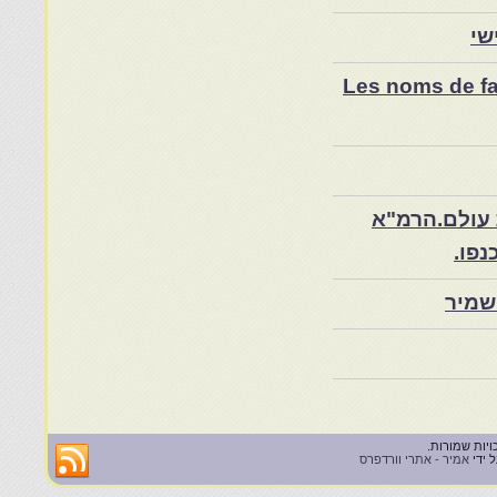
שי
Les noms de fam
 עולם.הרמ"א
שמיר
 ידי
אמיר - אתרי וורדפרס