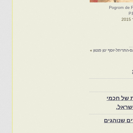
Pogrom de Fe
P.
התריתל-יוסף ינון פנטון
»
 של חכמי
שראל.
ם שנוהגים