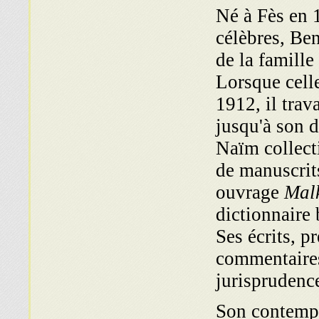
Né à Fès en 
célèbres, Be
de la famill
Lorsque celle
1912, il trav
jusqu'à son 
Naïm collecti
de manuscrits
ouvrage
Mal
dictionnaire
Ses écrits, p
commentaires
jurisprudenc
Son contempo