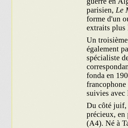
guerre en Alg
parisien,
Le 
forme d'un o
extraits plus
Un troisième
également pa
spécialiste d
correspondan
fonda en 190
francophone p
suivies avec
Du côté juif
précieux, en
(A4). Né à T