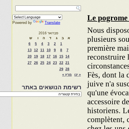
Le pogrome 
Powered by
Translate
Nous dispos
פברואר 2016
plusieurs so
א
ב
ג
ד
ה
ו
ש
6
5
4
3
2
1
première mai
13
12
11
10
9
8
7
reconstruire 
20
19
18
17
16
15
14
27
26
25
24
23
22
21
circonstance
29
28
Fès, dont la
« ינו
מרץ »
juive n'a susc
רשימת הנושאים באתר
qu'une évoca
רשימת
הנושאים
accessoire de
באתר
historiens. L
complètent, c
chez les uns 