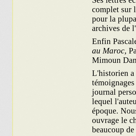
Ses lettres é
complet sur 
pour la plupa
archives de l
Enfin Pascal
au Maroc,
Pa
Mimoun Danan
L'historien a
témoignages 
journal pers
lequel l'aut
époque. Nous
ouvrage le ch
beaucoup de 