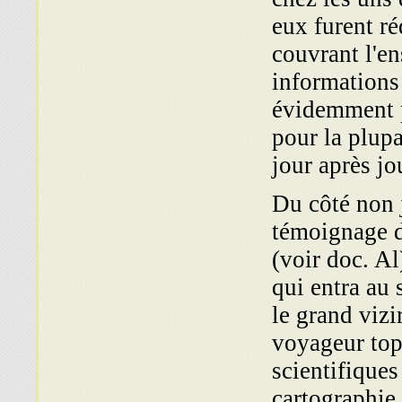
eux furent ré
couvrant l'e
informations 
évidemment pl
pour la plupa
jour après jo
Du côté non j
témoignage d
(voir doc. Al
qui entra au
le grand vizi
voyageur top
scientifiques
cartographie.