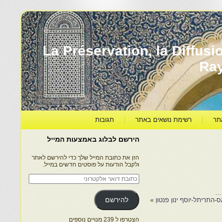
עברה ותרבותה – La Préservation, la Diffusion & le
Ra
תר
רשימת נושאים באתר
תגובות
הירשם לבלוג באמצעות המייל
הזן את כתובת המייל שלך כדי להירשם לאתר
ולקבל הודעות על פוסטים חדשים במייל.
כתובת
דואר
אלקטרוני
התריתל-יוסף ינון פנטון
»
להירשם
הצטרפו ל 239 מנויים נוספים