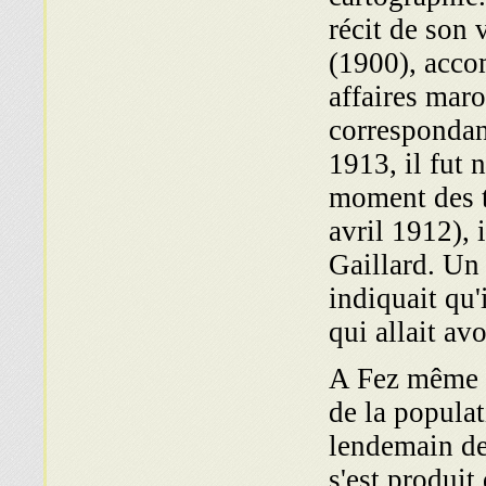
récit de son 
(1900), acco
affaires maro
correspondant
1913, il fut
moment des t
avril 1912), 
Gaillard. Un 
indiquait qu'
qui allait avo
A Fez même et
de la popula
lendemain de 
s'est produit