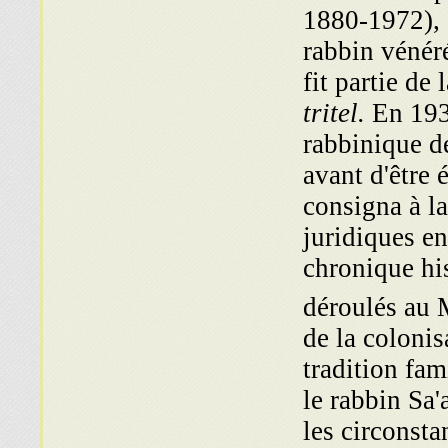
1880-1972), é
rabbin véné
fit partie d
tritel.
En 1934
rabbinique d
avant d'être 
consigna à la
juridiques e
chronique hi
déroulés au
de la colonis
tradition fam
le rabb־'siècle
les circonsta