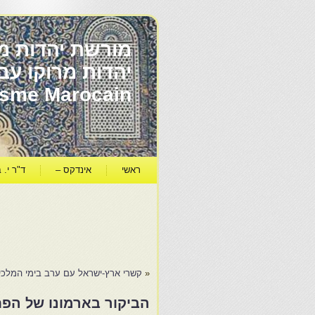
מורשת יהדות מר
ïsme Marocain
ראשי
אינדקס –
ד"ר י. ב
«
קשרי ארץ-ישראל עם ערב בימי המלכים
הביקור בארמונו של הפחה