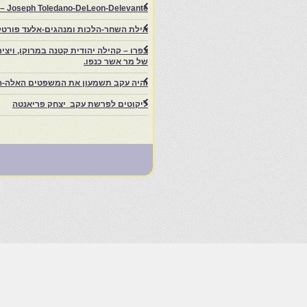
rs – Joseph Toledano-DeLeon-Delevante.
אילת השחר-הלכות ומנהגים-אלעד פורטל
של מר אשר כנפו.
והיה עקב תשמעון את המשפטים האלה-ה
ליקוטים לפרשת עקב יצחק פריאנטה