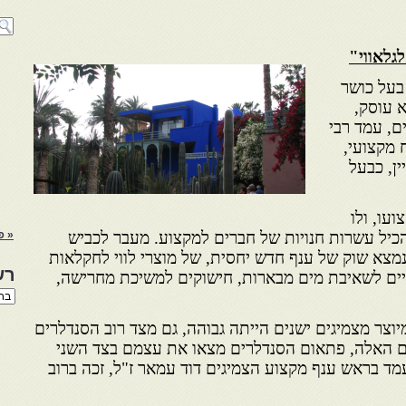
גלאווי"
בעל כושר
א עוסק,
ם, עמד רבי
ח מקצועי,
ן, כבעל
ועו, ולו
כיל עשרות חנויות של חברים למקצוע. מעבר לכביש
« פ
צא שוק של ענף חדש יחסית, של מוצרי לווי לחקלאות
רש
 דליים לשאיבת מים מבארות, חישוקים למשיכת מחרישה,
רשי
הנו
באת
וצר מצמיגים ישנים הייתה גבוהה, גם מצד רוב הסנדלרים
ים האלה, פתאום הסנדלרים מצאו את עצמם בצד השני
מד בראש ענף מקצוע הצמיגים דוד עמאר ז"ל, זכה ברוב