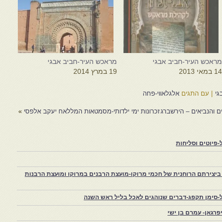
ראכש העיר-חביב אבגי
מראכש העיר-חביב אבגי
1 במאי 2013
19 במרץ 2014
גי
|
עם התגים
אלגלאווי-פחה
 והנביאים – הירשברג
זכרונות ימי ילדותי-מסמטאות המללאח יעקב אלפסי
»
פיוטים וסליחות
יצירתם הרוחנית של חכמי מרוקו-מועצת הרבנים במרוקו ומועצת הרבנות
-סימן תקפג-דברים שנוהגים לאכל בליל ראש השנה
רגאן- עמרם בן ישי