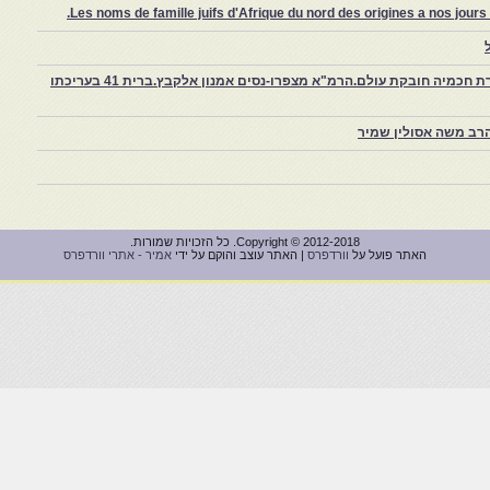
Les noms de famille juifs d'Afrique du nord des origines a nos jou
צפרו – קהילה יהודית קטנה במרוקו, ויצירת חכמיה חובקת עולם.הרמ"א מצפרו-נסים אמנון אלקבץ.ברית 41 בעריכתו
רב משה אסולין שמיר
Copyright © 2012-2018. כל הזכויות שמורות.
האתר פועל על
וורדפרס
| האתר עוצב והוקם על ידי
אמיר - אתרי וורדפרס