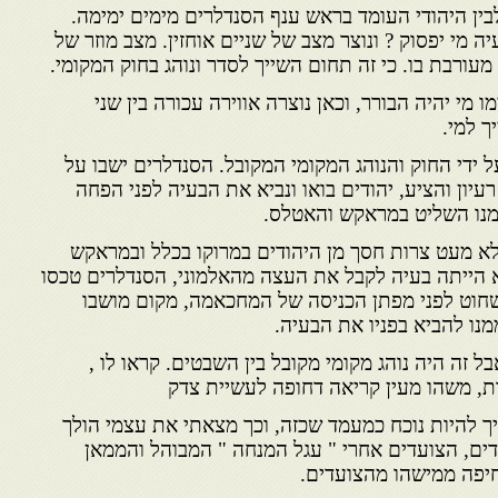
לבין היהודי העומד בראש ענף הסנדלרים מימים ימימה.
יה מי יפסוק ? ונוצר מצב של שניים אוחזין. מצב מוזר של
ורבת בו. כי זה תחום השייך לסדר ונוהג בחוק המקומי.
 מי יהיה הבורר, וכאן נוצרה אווירה עכורה בין שני
ך למי.
ל ידי החוק והנוהג המקומי המקובל. הסנדלרים ישבו על
יון והציע, יהודים בואו ונביא את הבעיה לפני הפחה
מנו השליט במראקש והאטלס.
א מעט צרות חסך מן היהודים במרוקו בכלל ובמראקש
לא הייתה בעיה לקבל את העצה מהאלמוני, הסנדלרים טכסו
לשחוט לפני מפתן הכניסה של המחכאמה, מקום מושבו
נו להביא בפניו את הבעיה.
בל זה היה נוהג מקומי מקובל בין השבטים. קראו לו ,
, משהו מעין קריאה דחופה לעשיית צדק
ריך להיות נוכח כמעמד שכזה, וכך מצאתי את עצמי הולך
ים, הצועדים אחרי " עגל המנחה " המבוהל והממאן
חיפה ממישהו מהצועדים.