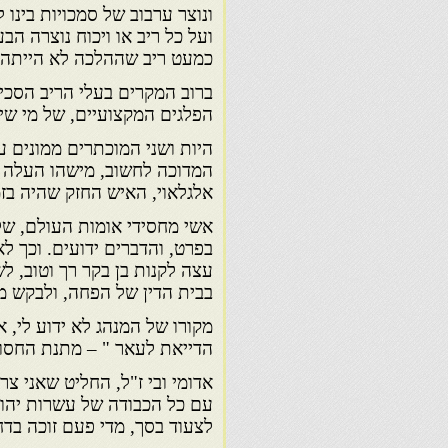
ונוצר ערבוב של סמכויות בינו 
ועל כל ריב או ויכוח נוצרה הבע
כמעט ריב שההלכה לא הייתה מע
ברוב המקרים בעלי הריב הסכימו
הפלגים המקצועיים, של מי שיי
היות ושני המוכתרים ממונים ע
המדוכה לחשוב, מישהו העלה רע
אלגלאוי, האיש החזק שהיה בז
אשי מחסידי אומות העולם, של
בפרט, והדברים ידועים. וכך 
עצה לקנות בן בקר רך וטוב, 
בבית הדין של הפחה, ולבקש ממ
מקורו של המנהג לא ידוע לי, א
הדייאת לעאר " – מתנת החסות
אדומי ובי ז"ל, החליט שאני צ
עם כל הכבודה של עשרות יהוד
לצעוד בסך, מדי פעם זוכה בד