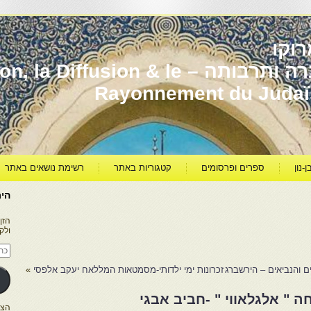
וקו
יהדות מרוקו עברה ותרבותה – usion & le
Rayonnement du Juda
ן-נון
ספרים ופרסומים
קטגוריות באתר
רשימת נושאים באתר
היר
הזן
ולק
כתו
דוא
אלק
 והנביאים – הירשברג
זכרונות ימי ילדותי-מסמטאות המללאח יעקב אלפסי
»
 " אלגלאווי " -חביב אבגי
הצטרפו ל