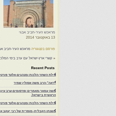
מראכש העיר-חביב אבגי
מ
13 באוקטובר 2014
4
פורסם בקטגוריה
מראכש העיר-חביב אב
«
קשרי ארץ-ישראל עם ערב בימי המלכים
Recent Posts
אילת השחר-הלכות ומנהגים-אלעד פורטל-
"ראה"-הרב משה אסולין שמיר
משה עמאר-מאמרים ופרסומים-ערב עיון ב
הראשית בישראל.
אילת השחר-הלכות ומנהגים-אלעד פורטל
משנתו הקבלית–מוסרית של רבי יעקב איפ