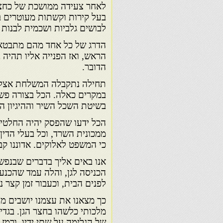
לאחר צעידה ממושכת של כחצי 
בעל קירות וקשתות מעוטרים ב
לבושים גלביות ושכמית לבנות
הדרג של כל אחד מהם מתבטאת 
הראש, ואז הפנייה אליו תהיה 
הדובר.
תחילה נתקבלה המשלחת אצל מ
במקרים כאלה. הכל בצורה פשו
בשיטת השכל השיר וההיגיון הפ
הכל ידעו שהפסק יהיה החלטי ו
ממכונית השרד, וכל בעלי הדי
כי המשפט לאלוקים. אדוננו קב
אנו באים אליך בדברים שבנפש
הכניסה לגן, והלה עמד שהכנע
לפנים הבית, וכעבור זמן קצר נ
כך מצאנו את עצמנו יושבים מו
מלכותי כלשהו בחצר הגן. בגדי
של הגלימה על שתי ידיו, ורמז 