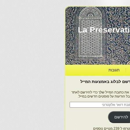
La Préservation, la Diff
תגובות
שם לבלוג באמצעות המייל
 את כתובת המייל שלך כדי להירשם לאתר
בל הודעות על פוסטים חדשים במייל.
בת
ר
טרוני
להירשם
 239 מנויים נוספים