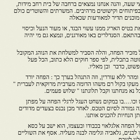
שעה, והנה אנחנו נמצאים ברחבה של בית רחב מידות,
פיתוחים וקישוטים מרהיבים. המשרתים והשוטרים כולם
 מוכנים תדיר למאורעות שכאלה
בטיס האריג ממנו עשוי הבגד, או מעור הנעל וכיסוי
בהתאם. הסנדלרים באו מאורגנים, ונמצא גם מי יהיה
זכיר הפחה, והלה הסביר למשלחת את הנוהג המקובל
טה בתכלית, לפי ספר חוקים הלא כתוב, הכל פעל
שוט, כדבר ובן מאליו.
מהר ללא עוררין, וזה התנהל בערך כך : הפחה יורד
ן מעקו בקול רם משהו הדומה מערבית מרוקאית לעברית "
ל נא מנחתנו וקבל תלונתנו " שלוש פעמים.
 וכו….בו במקום נשחט העגל לרגלי הפחה על מפתן
ה גמורה לסיום הטכס. לאחר מכן נכנס בצעדים מדודים
תן הנחיות להכניס אותנו.
ל הפחה אלגלאוי בכבודו ובעצמו, הוא ישב על כסא
ו לבנים, גלאביה וגלימה לבנה מעליה. אסף את השוליים
לנו לשבת.