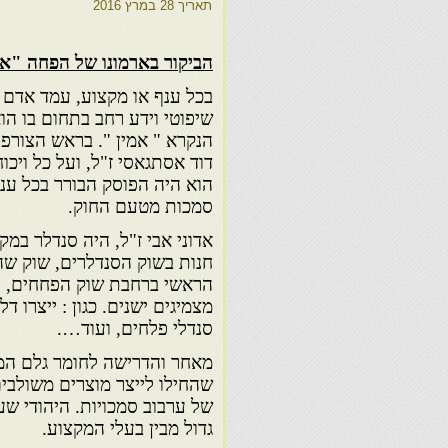
תאריך
28 במרץ 2016
הביקור בארמונו של הפחה "אל
בכל ענף או מקצוע, עמד אדם 
שיפוטי וידע רחב בתחום בו הו
הנקרא " אמין ". בראש הצורפי
דוד אסתגאסי ז"ל, ועל כל ויכו
הוא היה הפוסק הבורר בכל עניי
סמכות מטעם החוק.
אדוני אבי ז"ל, היה סנדלר במקצ
חנות בשוק הסנדלרים, שוק שה
הראשי ברחבת שוק הפחחים, נמ
מצמיגים ישנים. כגון : ייצרו
סנדלי פלחים, ועוד….
מאחר והדרישה לחומר גלם המי
שהחילו לייצר מוצרים משולב
של ערבוב סמכויות. היהודי שע
גדול מבין בעלי המקצוע.