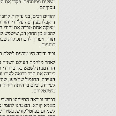
משקים מפותחים, פקדו את העי
עסקיהם.
יהודים רבים, בני עיירות קרוב
נתקבלו בעין יפה על־ידי יהוד
מצוקה אחת טרדה את יהודי הע
להביא מן החוץ רב, שישמש לה
תורה ויערוך להם תפילות שבת 
רוחניות.
וביד נדיבה היו מוכנים לשלם 
לאחר מלחמת העולם השניה נפ
ההזדמנות לשמש בקרב יהודי 
כיבדה את הרב בבואה לעירו וה
העיירה. התגמול שהציעו, שהיה 
לעיירה, וביום בו היתה דירתו
מיטלטליהם.
בכבוד וביראה התייחסו תושבי
מאמא קותא. הם נהגו להזמין 
לשמחם בפיוטי־קודש, בשירי שב