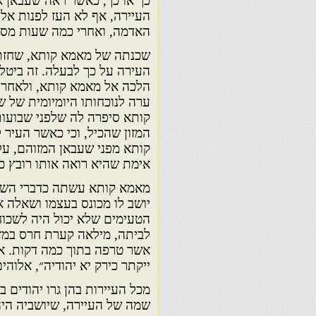
כך או כך, כאשר ראה שעבאן את
העיירה, אף לא העז לפנות אלי
האדמה, ואחרי כמה שעות מסתל
שכנתה של מאמא קותא, שחזתה 
העירה על כך לבעלה. זה ביטל
הלכה אל מאמא קותא, ולאחר 
ערה לנוכחותו היומיומית של ש
קותא סיפרה לה שלפני שבועות 
המזון שהכיל, וכי כאשר העיר
קותא מפני שעבאן המזוהם, על
אימת שהיא רואה אותו רובץ כ
מאמא קותא עשתה כדברי השכנ
יושב לו מכונס בעצמו ושאלה 
הטעימים שלא יכול היה לשכו
לביתה, מילאה קערת חרס במזו
אשר טרפה בתוך כמה דקות. א
ייקתר כירק יא יהודיה״, אלוהים
מכל העיירות בהן גרו יהודים 
שמה של העיירה, שיושביה היהו