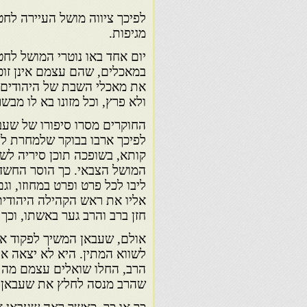
לפיכך ציווה מושל העיירה לח
מגיפות.
יום אחד באו נוטרי המושל לח
במאכלים, שהם עצמם אינן זוכי
את מאכלי השבת של היהודים. 
ולא פרץ, וכל מזונו בא לו מבש
החוקרים מסרו סיפורו של שעב
לפיכך ארבו בבוקר שלמחרת לי
קותא, בשופכה תוכן סיריה לשק
המושל הצבאי. כך הוסר החשד 
ליבו לכל פרט ופרט במחוזו, ו
אליו את ראש הקהילה היהודית
חזן ברב והרב גער באשתו, וכך
אולם, שעבאן המשיך לפקוד את
לשווא המתין. היא לא יצאה אל
הרב, החלו שואלים עצמם מה לו
שהרב מנסה לחלץ את שעבאן מ