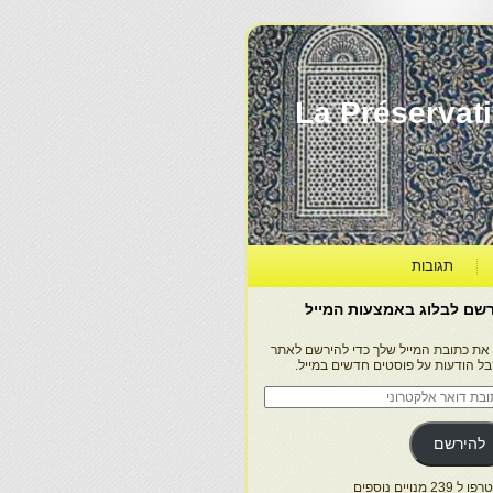
La Préservation, la Diff
תגובות
שם לבלוג באמצעות המייל
 את כתובת המייל שלך כדי להירשם לאתר
בל הודעות על פוסטים חדשים במייל.
בת
ר
טרוני
להירשם
 239 מנויים נוספים