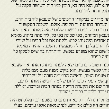
 מאמא קותא יוצאת מביתה וסל קניות בידה, לכיוון שוק
ה.אולם, הוא היה בא, רובץ כמו חיה תשושה וזקנה על
ק וחוזר לחורבתו.
מדי יום בביקוריו התכופים של שעבאן ליד בית הרב,
 הערתה בתנועת יד תקיפה. אולם, השכנה העקשנית
דברי ברכה רבים ודרישות שלום שאלה אותה, האם היא
עבאן המזוהם, כפי שכונה בפי כל, ליד פתח ביתה. מאמא
אחדים היה נוהג לבוא ולקחת את זבל הבית על שיירי
 לה הרב על כך חדלה ממעשיה. השכנה הזהירה מאמא
 שום שהוא מופרע בנפשו, והיתרתה בה שיש לסלקו כל
חיה בפתח.
ה הטובה. בו ביום יצאה לפתח ביתה, ראתה את שעבאן
אותו לפשר מעשיו. הוא ביקש ממנה מעט ממאכליה
ח טעמם הטוב, והאשה התמימה חזרה על עקבותיה
ן, שמה עליה כיכר לחם שלימה והגישה אותה לרעב,
חר שם את הקערה הריקה בפתח הבית ובירכה. ״אללה
 ירבה כל־טוב בביתך, יהודיה.
במרוקו הגדולה, רק באחת נתברכו בשפע רב. תאלסינט היה
דים היו כולם אמידים, לפי שמאות אלפי ערבים, בעלי