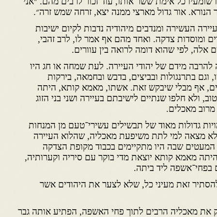
 שומעיו כל אימת ששר אותו, עוד זכור לרבים מהם. ״אני
 הנורא. אור גדול מארצי ממנה יצא, זרחה שמש זרה״.
יירה העשירה ומנדבים מיהודיה נדבות לקיום ישיבות
ם ומוסדות צדקה. ואחד מהם אף אמר לו, לרב זהבי,
ם אלה, לפי שהוא דומה לרואה בין עוורים.
ה להרבה מידם של יהודי העיירה. לעת שמחה או חג היו
 וגם בתרנגולות ובביצים, בדבש ובחמאה, בירקות
ים, אף מבלי שיבקש זאת. אשתו, מאמא קותא, היתה
 ולא חלפו שנתיים לישיבתם בעיירה ושני בני הזוג
מרוב מאכלים.
ות גדולות מאוד של תבשילים עשירי־טעם מן המנחות
שלא מצאה למי לתת משיפעת מאכליה, שהלוא העיירה
 המעטים שבה היו מתקיימים בכבוד מקופת הצדקה
יתה מאמא קותא יוצאת מדי בוקר עם סיריה וקערותיה,
 בפחי־אשפה ליד ביתה.
הסתיר זאת מעיני כל, שלא לצער את היהודים אשר
ק את מאכליה הרבים לתוך פחי האשפה, הפתיע אותה גבר