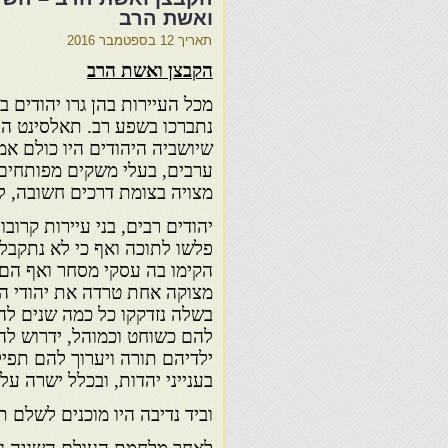
ואשת הרב
תאריך
12 בספטמבר 2016
הקבצן ואשת הרב
מכל העיירות בהן גרו יהודים ב
נתברכו בשפע רב. תאלסינט הי
שיושביה היהודים היו כולם אמ
ערבים, בעלי משקים מפותחים,
מצויה בצומת דרכים חשובה, ל
יהודים רבים, בני עיירות קרוב
פלשו לתוכה ואף כי לא נתקבלו 
הקימו בה עסקי מסחר ואף הם 
מצוקה אחת טרדה את יהודי הע
בשלה נזדקקו כל כמה שנים לה
להם כשוחט וכמוהל, ידרוש לה
ילדיהם תורה ויערוך להם תפיל
בענייני יהדות, ובכלל ישרה עלי
וביד נדיבה היו מוכנים לשלם 