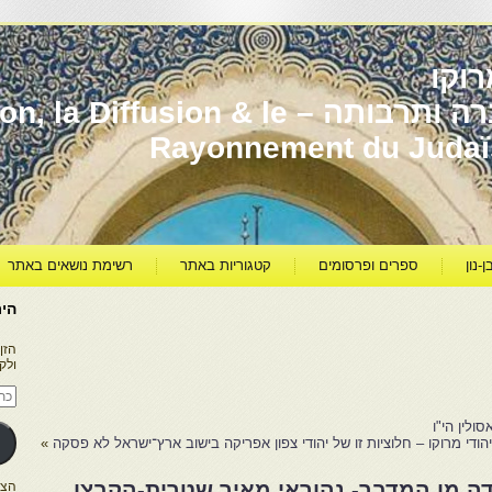
וקו
יהדות מרוקו עברה ותרבותה – usion & le
Rayonnement du Juda
ן-נון
ספרים ופרסומים
קטגוריות באתר
רשימת נושאים באתר
היר
הזן
ולק
כתו
דוא
אלק
ולין הי"ו
הודי מרוקו – חלוציות זו של יהודי צפון אפריקה בישוב ארץ־ישראל לא פסקה
»
ה מן המדבר- נהוראי מאיר שטרית-הקבצן
הצטרפו ל