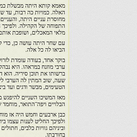
מאמא קותא היתה מבשלת כמוי
האלה. כמויות כה רבות, עד 
מחוסרת עניים היתה, והעניים
התפוחה של הקהילה. ולפיכך ה
מלאי המאכלים, ושופכת אותם
עם שחר היתה עושה כן, כדי ל
הביאו לה כל אלה.
בוקר אחד, בעודה עומדת לזרו
ערבי מוזנח במראהו. היא נבה
ברשותו את תוכן סיריה. הוא ה
שעה, שוב המתין לה הערבי לי
הטעימים, מבשר ודגים ועד ביצ
מאז המשיכו השניים להיפגש מ
הבלויים ויפה־התואר, מוחמד 
כבן ארבעים וחמש היה אז מוחמ
ולפיכך החליט לענות עצמו ביר
וביניהם גוויות כלבים, חתולים
בחורבתו.