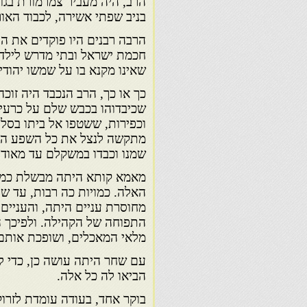
הרב, היה מעביר צמרמורת בגוו
בניב שפתי אשירה, לכבוד האור
הרבה רבנים היו פוקדים את הע
חכמת ישראל ובתי מדרש לילדי
שאינו מקנא בו על שמשו יהודי
כך או כך, הרב הנכבד היה זוכ
שכיבדוהו בכבש שלם על כרעיו,
וכפירות, ששטפו אל ביתו בסל
מתקשה לנצל את כל השפע הטוב,
שמנו וכבדו במשקלם עד מאוד 
מאמא קותא היתה מבשלת כמוי
האלה. כמויות כה רבות, עד 
מחוסרת עניים היתה, והעניים
התפוחה של הקהילה. ולפיכך ה
מלאי המאכלים, ושופכת אותם
עם שחר היתה עושה כן, כדי ל
הביאו לה כל אלה.
בוקר אחד, בעודה עומדת לזרו