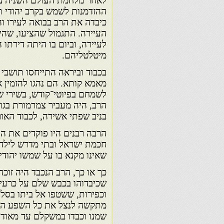
לאחר מלחמת העולם השניה נפ
ההזדמנות לשמש בקרב יהודי 
כיבדה את הרב בבואה לעירו וה
העיירה. התגמול שהציעו, שהיה 
לעיירה, וביום בו היתה דירתו
מיטלטליהם.
בכבוד וביראה התייחסו תושבי
מאמא קותא. הם נהגו להזמין 
לשמחם בפיוטי־קודש, בשירי שב
הרב, היה מעביר צמרמורת בגוו
בניב שפתי אשירה, לכבוד האור
הרבה רבנים היו פוקדים את הע
חכמת ישראל ובתי מדרש לילדי
שאינו מקנא בו על שמשו יהודי
כך או כך, הרב הנכבד היה זוכ
שכיבדוהו בכבש שלם על כרעיו,
וכפירות, ששטפו אל ביתו בסל
מתקשה לנצל את כל השפע הטוב,
שמנו וכבדו במשקלם עד מאוד 