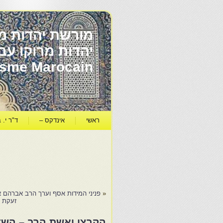
מורשת יהדות מר
ïsme Marocain
ראשי
אינדקס –
ד"ר י. ב
«
פניני המידות אסף וערך הרב אברהם אס
זעקת י
הקבצן ואשת הרב – השד