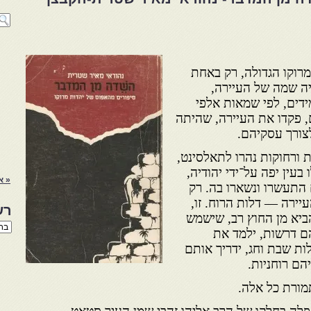
מרוקו הגדולה, רק באחת
ה שמה של העיירה,
ידים, לפי שמאות אלפי
 פקדו את העיירה, שהיתה
צורך עסקיהם.
ות ורחוקות נהרו לתאלסינט,
בעין יפה על־ידי יהודיה,
« א
התעשרו ונשארו בה. רק
יירה — דלות הרוח. זו,
רש
ביא מן החוץ רב, שישמש
רשי
ם דרשות, ילמד את
הנו
באת
ות שבת וחג, ידריך אותם
הם רוחניות.
תמורת כל אלה.