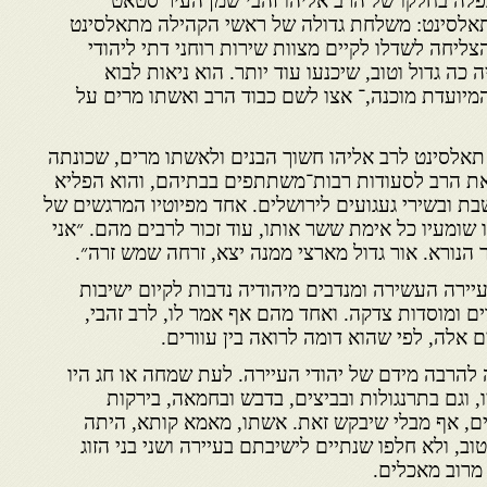
לה בחלקו של הרב אליהו זהבי שמן העיר סטאט
תאלסינט: משלחת גדולה של ראשי הקהילה מתאלסינט
צליחה לשדלו לקיים מצוות שירות רוחני דתי ליהודי
כה גדול וטוב, שיכנעו עוד יותר. הוא ניאות לבוא
 המיועדת מוכנה,־ אצו לשם כבוד הרב ואשתו מרים על
 תאלסינט לרב אליהו חשוך הבנים ולאשתו מרים, שכונתה
את הרב לסעודות רבות־משתתפים בבתיהם, והוא הפליא
ת ובשירי געגועים לירושלים. אחד מפיוטיו המרגשים של
 שומעיו כל אימת ששר אותו, עוד זכור לרבים מהם. ״אני
 הנורא. אור גדול מארצי ממנה יצא, זרחה שמש זרה״.
יירה העשירה ומנדבים מיהודיה נדבות לקיום ישיבות
ם ומוסדות צדקה. ואחד מהם אף אמר לו, לרב זהבי,
ם אלה, לפי שהוא דומה לרואה בין עוורים.
ה להרבה מידם של יהודי העיירה. לעת שמחה או חג היו
 וגם בתרנגולות ובביצים, בדבש ובחמאה, בירקות
ים, אף מבלי שיבקש זאת. אשתו, מאמא קותא, היתה
 ולא חלפו שנתיים לישיבתם בעיירה ושני בני הזוג
מרוב מאכלים.