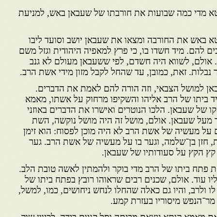
טא מדי כמה שבועות את חורבתו של שעבאן באש, למניעת
טא באש את החורבה ומצאו את שעבאן יושב וסועד ליבו
ם להם. מיד חשדו בו, כי פרץ למאפיה היהודית וגזל משם
אולם, לשווא היה חשדם, לפי ששעבאן מעולם לא גנב
ר נבלות. זאת, כמובן, עד שהחל לקבל מזון מידי אשת הרב.
אן למושל הצבאי, וזה הורה להם לאמת את הדברים.
ד ביתו של הרב אליהו והשקיפו מרחוק על אשתו, מאמא
ו של שעבאן. הלכו הנוטרים ואישרו את הדברים באוזני
מעל שעבאן. אולם, מושל זה היה מושל נוקשה, השת
גם על מעשיה של אשת הרב לא היה מוכן לפסוח: הוא זימן
, חזן בן־שלמה, וגער בו על מעשיה של אשת הרב. גער
 קץ הקץ על סעודותיו של שעבאן.
 פתח ביתו של הרב מדי בוקר ולהמתין לאשה טובת הלב.
יו עוד. אולם, שכנים רבים שראוהו רובץ בפתח ביתו של
 ולרב, והיו גם כאלה שהחלו לנחש ניחושים, כמו, למשל,
ר־הנפש מיסוריו בעזרת קמע.