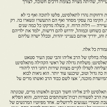
ירה, שהיתה מצויה בצומת דרכים חשובה, לצורך
ות ורחוקות נהרו לתאלסינט, פלשו לתוכה ואף כי לא
יה, הקימו בה עסקי מסחר ואף הם התעשרו ונשארו בה. רק
יירה — דלות הרוח. זו, בשלה נזדקקו כל כמה שנים
ם כשוחט וכמוהל, ידרוש להם דרשות, ילמד את ילדיהם
וחג, ידריך אותם בענייני יהדות, ובכלל ישרה עליהם
תמורת כל אלה.
לה בחלקו של הרב אליהו זהבי שמן העיר סטאט
תאלסינט: משלחת גדולה של ראשי הקהילה מתאלסינט
צליחה לשדלו לקיים מצוות שירות רוחני דתי ליהודי
כה גדול וטוב, שיכנעו עוד יותר. הוא ניאות לבוא
 המיועדת מוכנה,־ אצו לשם כבוד הרב ואשתו מרים על
 תאלסינט לרב אליהו חשוך הבנים ולאשתו מרים, שכונתה
את הרב לסעודות רבות־משתתפים בבתיהם, והוא הפליא
ת ובשירי געגועים לירושלים. אחד מפיוטיו המרגשים של