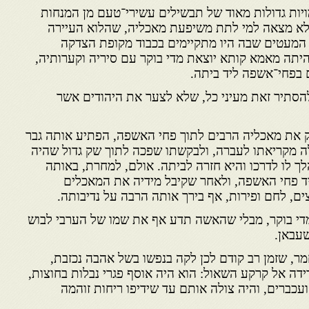
ות גדולות מאוד של תבשילים עשירי־טעם מן המנחות
שלא מצאה למי לתת משיפעת מאכליה, שהלוא העיירה
 המעטים שבה היו מתקיימים בכבוד מקופת הצדקה
יתה מאמא קותא יוצאת מדי בוקר עם סיריה וקערותיה,
 בפחי־אשפה ליד ביתה.
הסתיר זאת מעיני כל, שלא לצער את היהודים אשר
ק את מאכליה הרבים לתוך פחי האשפה, הפתיע אותה גבר
לה מקריאתו לעברה, ולבקשתו שפכה לתוך שק גדול שהיה
לך לו לדרכו והיא חזרה לביתה. אולם, למחרת, באותה
ד פחי האשפה, ולאחר שקיבל מידיה את המאכלים
ים, לחם ופירות, אף בירך אותה הרבה על נדיבותה.
די בוקר, מבלי שהאשה תדע אף את שמו של הערבי לבוש
שעבאן.
ר, שזמן רב קודם לכן לקה בנפשו בשל אהבה נכזבת,
ידה אל קרקע השאול: הוא היה אוסף פגרי נבלות בחוצות,
 ועכברים, והיה צולה אותם עד שידיפו ריחות זוהמה