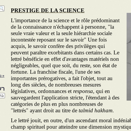
PRESTIGE DE LA SCIENCE
L'importance de la science et le rôle prédominant
de la connaissance n'échappent à personne, "la
seule vraie valeur et la seule hiérarchie sociale
incontestée reposant sur le savoir" Une fois
acquis, le savoir confère des privilèges qui
peuvent paraître exorbitants dans certains cas. Le
lettré bénéficie en effet d'avantages matériels non
négligeables, quel que soit, du reste, son état de
fortune. La franchise fiscale, l'une de ses
« נ
importantes prérogatives, a fait l'objet, tout au
long des siècles, de nombreuses mesures
רש
législatives, ordonnances et
responsa,
qui en
רשי
sauvegardent l'application stricte, l'étendant à des
הנו
catégories de plus en plus nombreuses de
באת
"lettrés" ayant droit au titre de
talmid hakham.
Le lettré jouit, en outre, d'un ascendant moral indéniab
champ spirituel pour atteindre une dimension mystique;