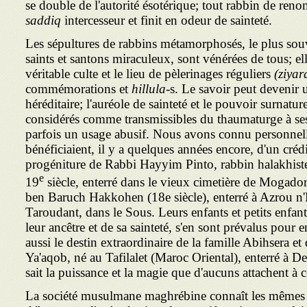
se double de l'autorité ésotérique; tout rabbin de reno
saddiq
intercesseur et finit en odeur de sainteté.
Les sépultures de rabbins métamorphosés, le plus souv
saints et santons miraculeux, sont vénérées de tous; elle
véritable culte et le lieu de pèlerinages réguliers
(ziyar
commémorations et
hillula-
s. Le savoir peut devenir 
héréditaire; l'auréole de sainteté et le pouvoir surnature
considérés comme transmissibles du thaumaturge à ses
parfois un usage abusif. Nous avons connu personnell
bénéficiaient, il y a quelques années encore, d'un crédi
progéniture de Rabbi Hayyim Pinto, rabbin halakhiste
e
19
siècle, enterré dans le vieux cimetière de Mogador
ben Baruch Hakkohen (18e siècle), enterré à Azrou 
Taroudant, dans le Sous. Leurs enfants et petits enfants
leur ancêtre et de sa sainteté, s'en sont prévalus pour e
aussi le destin extraordinaire de la famille Abihsera e
Ya'aqob, né au Tafilalet (Maroc Oriental), enterré à 
sait la puissance et la magie que d'aucuns attachent à 
La société musulmane maghrébine connaît les mêmes