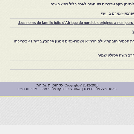
-סימן תקפג-דברים שנוהגים לאכל בליל ראש השנה
רגאן- עמרם בן ישי
Les noms de famille juifs d'Afrique du nord des origines a nos jou
צפרו – קהילה יהודית קטנה במרוקו, ויצירת חכמיה חובקת עולם.הרמ"א מצפרו-נסים אמנון אלקבץ.ברית 41 בעריכתו
רב משה אסולין שמיר
Copyright © 2012-2018. כל הזכויות שמורות.
האתר פועל על
וורדפרס
| האתר עוצב והוקם על ידי
אמיר - אתרי וורדפרס