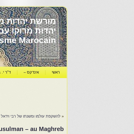
מורשת יהדות מר
ïsme Marocain
ראשי
אינדקס –
ד"ר י. ב
«
להשקפת עולמו ומשנתו של רבי וידאל
 musulman – au Maghreb