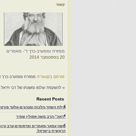
קשור
ממזרח וממערב-כרך ד'- מאמרים
u
20 בספטמבר 2014
i
6
פורסם בקטגוריה
ממזרח וממערב-כרך ד
«
להשקפת עולמו ומשנתו של רבי וידאל
Recent Posts
אילת השחר-הלכות ומנהגים-אלעד פורטל-
"ראה"-הרב משה אסולין שמיר
משה עמאר-מאמרים ופרסומים-ערב עיון ב
הראשית בישראל.