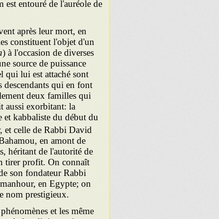
m est entouré de l'auréole de
ent après leur mort, en
s consti­tuent l'objet d'un
a
) à l'occasion de diverses
une source de puissance
l qui lui est attaché sont
 descendants qui en font
ement deux fa­milles qui
t aussi exorbitant: la
 et kabbaliste du début du
, et celle de Rabbi David
n'Bahamou, en amont de
, héritant de l'autorité de
n tirer profit. On connaît
t de son fondateur Rabbi
Demanhour, en Egypte; on
ce nom prestigieux.
 phénomènes et les même