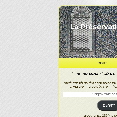
La Préservation, la Diff
תגובות
שם לבלוג באמצעות המייל
 את כתובת המייל שלך כדי להירשם לאתר
בל הודעות על פוסטים חדשים במייל.
בת
ר
טרוני
להירשם
 239 מנויים נוספים