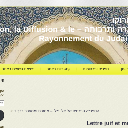
וקו
יהדות מרוקו עברה ותרבותה – usion & le
Rayonnement du Juda
ן-נון
ספרים ופרסומים
קטגוריות באתר
רשימת נושאים באתר
היר
הזן
ולק
כתו
דוא
אלק
הספרייה הפרטית של אלי פילו – ממזרח וממערב כרך ד'
»
Lettre juif et
הצטרפו ל