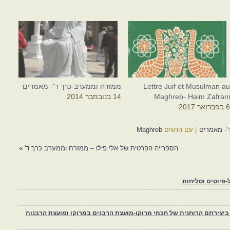
Lettre Juif et Musulman a
ממזרח וממערב-כרך ד'- מאמרים
Maghreb- Haim Zafran
14 בנובמבר 2014
 בפברואר 2017
'- מאמרים
|
עם התגים
Maghreb
הספרייה הפרטית של אלי פילו – ממזרח וממערב כרך ד'
»
פיוטים וסליחות
יצירתם הרוחנית של חכמי מרוקו-מועצת הרבנים במרוקו ומועצת הרבנות