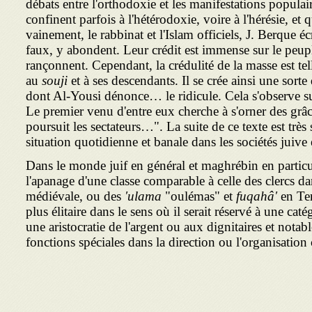
débats entre l'orthodoxie et les manifestations populair
confinent parfois à l'hétérodoxie, voire à l'hérésie, e
vainement, le rabbinat et l'Islam officiels, J. Berque é
faux, y abondent. Leur crédit est immense sur le peupl
rançonnent. Cependant, la crédulité de la masse est tel
au
souji
et à ses descendants. Il se crée ainsi une sorte
dont Al-Yousi dénonce… le ridicule. Cela s'observe surt
Le premier venu d'entre eux cherche à s'orner des grâc
poursuit les sectateurs…". La suite de ce texte est très
situation quotidienne et banale dans les sociétés juiv
Dans le monde juif en général et maghrébin en particuli
l'apanage d'une classe comparable à celle des clercs da
médiévale, ou des
'ulama
"oulémas" et
fuqahâ'
en Ter
plus élitaire dans le sens où il serait réservé à une cat
une aristocratie de l'argent ou aux dignitaires et notab
fonctions spéciales dans la direction ou l'organisatio