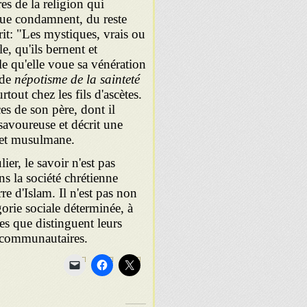
es de la religion qui
t que condamnent, du reste
crit: "Les mystiques, vrais ou
e, qu'ils bernent et
le qu'elle voue sa vénération
 de
népotisme de la sainteté
out chez les fils d'ascètes.
es de son père, dont il
 savoureuse et décrit une
e et musulmane.
er, le savoir n'est pas
ns la société chrétienne
re d'Islam. Il n'est pas non
égorie sociale déterminée, à
les que distinguent leurs
n communautaires.