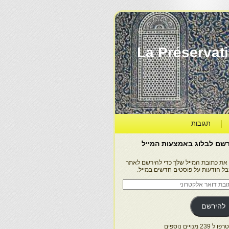
La Préservation, la Diff
תגובות
שם לבלוג באמצעות המייל
 את כתובת המייל שלך כדי להירשם לאתר
בל הודעות על פוסטים חדשים במייל.
בת
ר
טרוני
להירשם
 239 מנויים נוספים