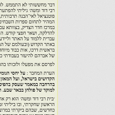
דבר מחששותי לא התממש. להפך
רבי דוד ומשה׳ גיליתי להפתעת
פוטנציאל לאי־הבנה תרבותית,
המהיר לתחום ספרות השבחים.
במרכז חדר הצדיק, בצוותא עם 
להדלקה, ושאר חפצי קודש. הוא
עברית ללמוד על האתר וליידע 
באתר הקדוש (ובעולמם של המא
בראשית דרכו, אות כבוד מיוחד 
של אברהם להיעזר בעבודתי כד
לפרסם את מפעלו ולזכותו בהכ
הערת המחבר :
על יחסי הגומל
הקדושים בישראל, ועל המאזן 
בהרחבה במאמר שעסק בהפיכת רב
למוקד של פולחן בבאר שבע. ראו בי
׳בית רבי דוד ומשה׳ הוא רק 
הראשון שחקרתי, ובו ביליתי ז
כחדשים, שבהם ביקרתי במרוצת