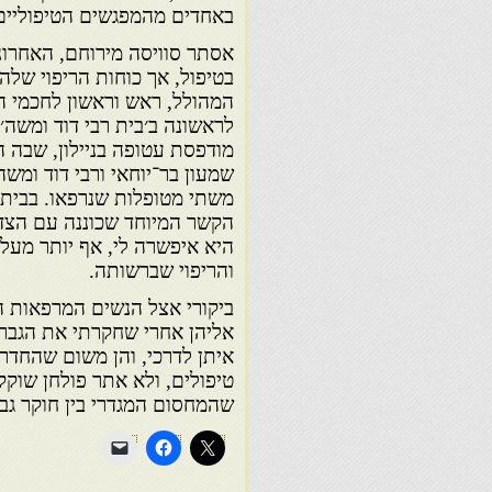
באחדים מהמפגשים הטיפוליים
אסתר סוויסה מירוחם, האחרונה
בטיפול, אך כוחות הריפוי של
המהולל, ראש וראשון לחכמי ה
לראשונה ב׳בית רבי דוד ומשה׳
מודפסת עטופה בניילון, שבה
שמעון בר־יוחאי ורבי דוד ומש
משתי מטופלות שנרפאו. בביתה
הקשר המיוחד שכוננה עם הצדי
היא איפשרה לי, אף יותר מעלו
והריפוי שברשותה.
ביקורי אצל הנשים המרפאות הי
אליהן אחרי שחקרתי את הגבר
איתן לדרכי, והן משום שהחדר
טיפולים, ולא אתר פולחן שוקק
שהמחסום המגדרי בין חוקר גב