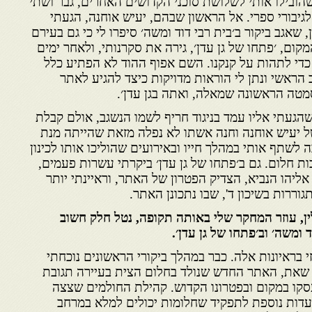
שהובילו אותי לשלושת סוכני הקדושים האחרים, גבר ושתי
יבורי ספרי. אל הראשון שבהם, יעיש אוחנה, הגעתי
שאגב ביקור ב׳בית רבי דוד ומשה׳ סיפרו לי כי גם בעירם
ום, ׳פתחו של גן עדן׳, גירה את סקרנותי, ולאחר ימים
די לתהות על קנקנו. השם אפוף ההוד לא הפתיע כלל
הראשי ונתן לי הוראות מדויקות כיצד להגיע לאתר
סמטה הראשונה שמאלה, ואתה בגן עדן׳.
הגעתי אליו עמד בניגוד חריף לשמו הנשגב, אולם קבלת
 יעיש אוחנה וחנה אשתו לא נפלה מזאת שהייתה מנת
 לשתף אותי במהלך חייו ובאירועים שהוליכו אותו לכינון
 חלום. גם ב׳פתחו של גן עדן׳ ביקרתי עשרות פעמים,
אליהו הנביא, הצדיק הפטרון של האתר, וראיינתי יותר
וררות בשיכון ד', שבו נתכונן האתר.
ן, עוזר המחקר שלי באותה תקופה, נטל חלק חשוב
 ומשה׳ וב׳פתחו של גן עדן׳.
 בראיונות אלה. כבר במהלך ביקורי הראשונים נוכחתי
 שאת, האתר החדש שנולד בחלום הצית בעיירה תגובת
קו במקום ובפטרונו הקדוש. קהילת החולמים שצצה
 עדות נוספת לתפקיד שחלומות יכולים למלא במרחב