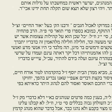
מנהגים, יערער ראשית במחשבתו על גדלות אותם
תר. ויהי רצון שלא תצא שום תקלה תחת ידינו אכי"ר.
מרוקו לאכול חגבים ־ ורבנו הק׳ בעל ״אור החיים״ זצ״ל
התוקף, כמובא בספרו פרי תואר סי׳ פ״ה. הרב פתחיה
, סי׳ י״ג וז״ל: ״כל שכן הוא על קהילות עצומות אשר יש
י מעשה וכד, חלילה חלילה מלהאמין זה בדבריו יתברך
צים ורמשים בר מינן, תה מלבד כי היו אנשי מדע ואנשי
ן להו אהמנותייהו דכל יקר דאתה עינם ועמדו על שרשי
טהרת עיונם ועלה בידם להתיר, עכ״ל, עיי״ש בדבריו
 זצ״ל.
, מביא ממרן הבית יוסף ז״ל בהקדמתו לטור אורח חיים,
יסור בקצת דברים אעפ״י שאנו נכריע בהפך, יחזיקו
ברי החכם האוסר ואסור להם לנהוג היתר כדאיתא בפי
ל״ה, בענין כמה פרטים שנוהגים בא״י דלא כדברי מק ז״ל
 השולחן גבוה בכללים סי׳ ט״ו, וז״ל: לא קבלנו עלינו
ו מצוי בקבע ולא נהגו כבר, אבל בדבר שהוא מנהג קדמץ