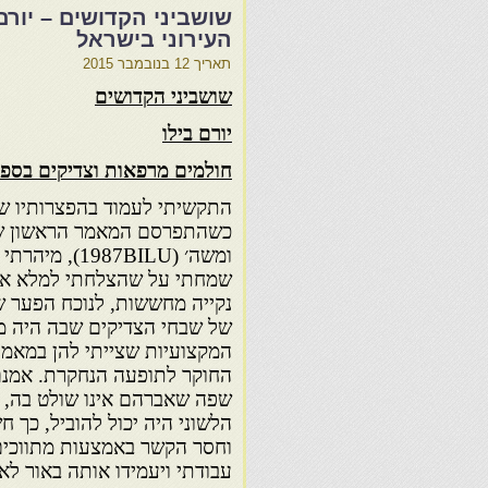
שושביני הקדושים – יורם
העירוני בישראל
תאריך
12 בנובמבר 2015
שושביני הקדושים
יורם בילו
חולמים מרפאות וצדיקים בספר
התקשיתי לעמוד בהפצרותיו של
כשהתפרסם המאמר הראשון שכת
ומשה׳ (1987BILU
שמחתי על שהצלחתי למלא את
נקייה מחששות, לנוכח הפער 
של שבחי הצדיקים שבה היה מו
המקצועיות שצייתי להן במאמר
החוקר לתופעה הנחקרת. אמנם
שפה שאברהם אינו שולט בה, 
הלשוני היה יכול להוביל, כך 
וחסר הקשר באמצעות מתווכי
עבודתי ויעמידו אותה באור לא