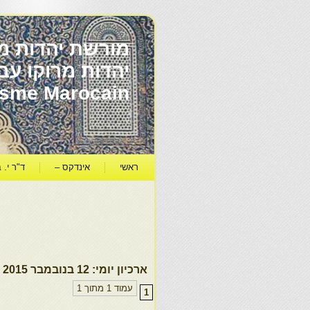
מורשת יהדות מר
ïsme Marocain
ראשי
אינדקס –
ד"ר י. ב
ארכיון יומי:
12 בנובמבר 2015
עמוד 1 מתוך 1
1