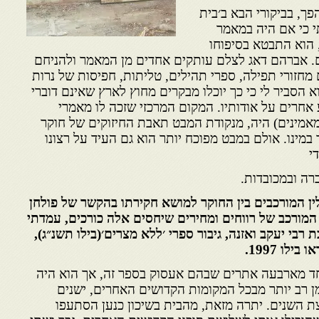
, בביקורי הבא ב׳בית
י כי אם היה במאמר
 הוא התבטא בסיפוחו
 אברהם דאג לצלם עותקים אחדים מן המאמר ולהניחם
מחזורי תפילה, ספרי תהילים, טליתות, חפיסות של נרות
 הסביר לי כי כך יוכלו מבקרים מחוץ לארץ שאינם דוברי
אחרים על אודותיו. המקום המרכזי שזכה לו מאמרי
מינים) היה, מנקודת המבט תאבת החיזוקים של חוקר
במינו. אולם במבט מפוכח יותר הוא גם העיד על רצונו
י
רה ובמכובדות.
ין המורכבים בין החוקר למושא חקירתו בהקשר של פולחן
המורכב של רווחים ומחירים שיחסים אלה כורכים, עמדתי
י יעקב ואזנה, גיבור ספרי ׳ללא מצרים׳(בילו תשנ״ג),
לו 1997.
אחד מארבעה אתרים שבהם אעסוק בספר זה, אך הוא היה
מן רב יותר מבכל המקומות הקדושים האחרים, ישנים
 השנים. יתרה מזאת, מהבית בשיכון כנען הסתעפו