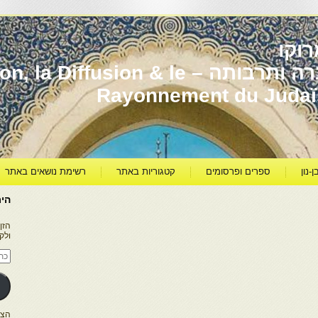
וקו
יהדות מרוקו עברה ותרבותה – usion & le
Rayonnement du Juda
ן-נון
ספרים ופרסומים
קטגוריות באתר
רשימת נושאים באתר
היר
הזן
ולק
כתו
דוא
אלק
הצטרפו ל