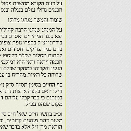
על דעת הקורא מחשבת פסול ה
חכמים גדולי עולם בנגלה ובנס
שימור והמשך מגהגי מרוקו
על המנהג שנהגו הרבה קהילות ב
יצא כנגד המתירים ואסרם בכל 
בירדוגו זצ״ל בספרו נופת צופים
בהם כמה צדיקים וחסידים ואנש
לסתום מסלות שכלם דליספו שק
חכמה ויראה ודאי הוא דמוקמינ
הענין וחקרוהו במחקר שכלם וב
שדוחה כל ראיות מהר״ח בן עטר
כף החיים בסימן תס״ח ס״ק נ״ט
וז״ל: ״ואם בקצת ארצות נהגו א
במנהגם כי כבר קבלו עליהם ד
מקום שנהגו עכ״ל.
וכ״כ בתשו׳ חיים שאל ח״ב סי׳ 
משום דהם מנהגים קדומים, וכ״כ
הוראת מרן ז״ל אלא בדבר שאינ