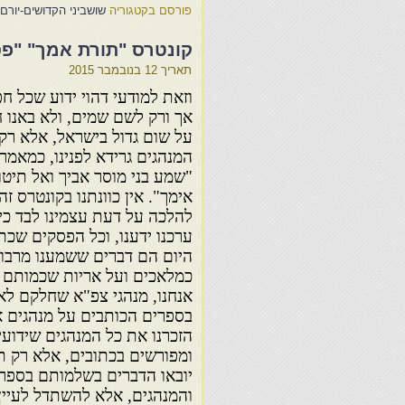
פורסם בקטגוריה
שושביני הקדושים-יורם 
קונטרס "תורת אמך" "פס
תאריך
12 בנובמבר 2015
וזאת למודעי דהוי ידוע שכל חפ
אך ורק לשם שמים, ולא באנו ח
על שום גדול בישראל, אלא רק
המנהגים גרידא לפנינו, כמאמר
"שמע בני מוסר אביך ואל תיט
אימך". אין כוונתנו בקונטרס זה
להלכה על דעת עצמינו לבד כי
ערכנו ידענו, וכל הפסקים שכת
היום הם דברים ששמענו מרבו
כמלאכים ועל אריות שכמותם
אנחנו, מנהגי צפ"א שחלקם לא 
בספרים הכותבים על מנהגים א
הזכרנו את כל המנהגים שידועי
ומפורשים בכתובים, אלא רק ת
יובאו הדברים בשלמותם בספר 
והמנהגים, אלא להשתדל לעיין