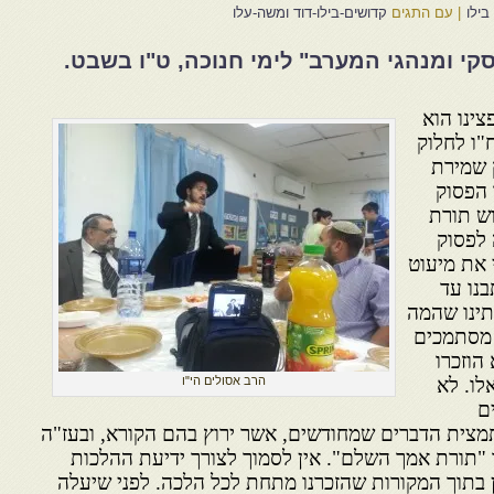
בילו
|
עם התגים
קדושים-בילו-דוד ומשה-עלו
קי ומנהגי המערב" לימי חנוכה, ט"ו בשבט.
צינו הוא
"ו לחלוק
 שמירת
 הפסוק
וש תורת
 לפסוק
 את מיעוט
בנו עד
תינו שהמה
 מסתמכים
הוזכרו
לו. לא
הרב אסולים הי"ו
ם
מצית הדברים שמחודשים, אשר ירוץ בהם הקורא, ובעז"ה
"תורת אמך השלם". אין לסמוך לצורך ידיעת ההלכות
 בתוך המקורות שהזכרנו מתחת לכל הלכה. לפני שיעלה