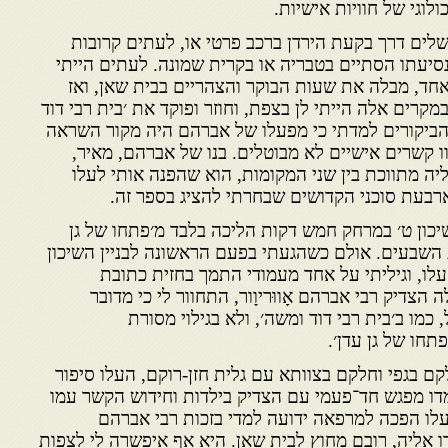
לוגי של חוויות אישיות.
שלים דרך בקעת הירדן ברכב פרטי או, לעתים קרובות
נסיעתו הסתיים בטבריה או בקרית שמונה. לעתים הייתי
אחד, מבלה את שעות הבוקר והצהריים בבית שאן, ואז
קרים אלה הייתי לן בצפת, וחוזר ופוקד את ׳בית רבי דוד
הביקורים למדתי כי מפעלו של אברהם היה מקור השראה
וו קשרים אישיים לא מבוטלים. בנו של אברהם, מאיר,
ה מתווכת בין שני המקומות, הוא שהפנה אותי לעלו
רבעת סוכני הקדושים שבחרתי להציג בספר זה.
ון ט׳ במרחק חמש דקות הליכה בלבד מ׳פתחו של גן
ת השבעים. אולם כשהגעתי בפעם הראשונה לבניין השיכון
לו, וגיליתי על אחד מעמודי התמך בחזית כתובת
הצדיק רבי אברהם אָווּריוָור, התחוור לי כי מדובר
מו ב׳בית רבי דוד ומשה׳, ולא בגילוי מסורת
תחו של גן עדן׳.
ם בגפי וחלקם בצוותא עם גלית חזן-רוקם, העלו סיפור
מדו מפגש חד־פעמי עם הצדיק בילדות וחידוש הקשר עמו
 עלו הפכה למרפאה ידועה למדי בזכות רבי אברהם
רו אליה, רובם מחוץ לבית שאן. היא אף איפשרה לי לצפות