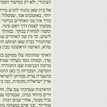
הציבורי, ולא רק במישור הפסיכו
אל בית שאן נהגתי להגיע מירו
יותר, באוטובוס אגד, שמסלול 
כורך את שני האתרים בביקור 
ממשיך לצפת דרך ראש פינה. במ
ומשה׳ למחרת בבוקר. במהלך 
ליעיש, וכי בין שני האתרים נט
שהתגורר בבית שאן ושימש חולי
עזרא, האישה הראשונה מבין א
האתר שהקימה עלו ממוקם בשיכ
עדן׳, וכמוהו נוסד בשלהי שנו
מרובה הכניסות שבו התגוררה ע
הקדשה, המכריזה כי כאן התגלה 
בהעברת צדיק ממרוקו לישראל, כ
ארץ־ישראלית מקומית, כמו ב׳פ
הראיונות שערכתי עם עלו, חלק
חיים מיוחד במינו, שבמרכזו ע
בגיל מבוגר, אחרי שנים רבות.
אווריוור, ובני אדם במצוקה נה