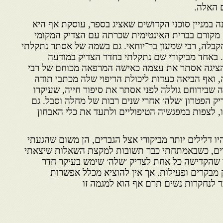
 האלה.
 במניין סוכני הקדושים שאציג בספר, עוסקת אף היא
ה מקורם בברית האינטימית שכרתה עם הצדיק המקומי
קבלה, רבי שמעון בר־יוחאי. גם בשמה של אסתר נתקלתי
. באחד מביקורי שם נתקלתי בחדר הצדיק במודעה
 הציגה אסתר את עצמה כאישה המרפאה מכוחם של רבי
ה, ואף הביאה כעדות ליכולת הריפוי שלה מכתבי תודה
 שבירוחם גוללה לפני אסתר את סיפור חייה, שעיקרו
ק הפטרון ׳שלה׳ אחרי שנים רבות של מחלה וסבל. גם
, לצפות במפגשיה הטיפוליים ולתעד את כלי האבחון
ו דלילים יותר מביקורי אצל הגברים, הן משום שהגעתי
ים, כשבאמתחתי כבר תשובות למקצת השאלות שיצאתי
 שהקדישה כל אחת לצדיק ׳שלה׳ שימש בעיקר חדר
 מבקרים ופעילות. אך אין להוציא מכלל אפשרות
ר לנחקרות נשים תרם אף הוא למגמה זו