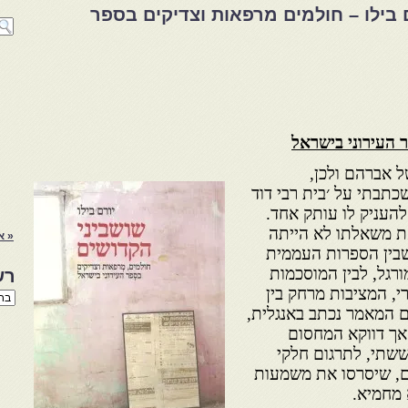
 בילו – חולמים מרפאות וצדיקים בספר
 העירוני בישראל
 אברהם ולכן,
בתי על ׳בית רבי דוד
), מיהרתי להעניק לו עותק אחד.
 משאלתו לא הייתה
« א
שבין הספרות העממית
רגל, לבין המוסכמות
רש
י, המציבות מרחק בין
רשי
הנו
 המאמר נכתב באנגלית,
באת
אך דווקא המחסום
חששתי, לתרגום חלקי
ם, שיסרסו את משמעות
 מחמיא.