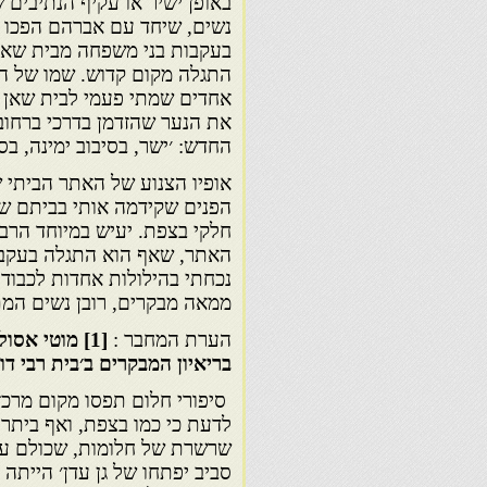
באופן ישיר או עקיף הנתיבים 
נשים, שיחד עם אברהם הפכו לג
בעקבות בני משפחה מבית שאן, 
התגלה מקום קדוש. שמו של המק
אחדים שמתי פעמי לבית שאן כ
את הנער שהזדמן בדרכי ברחוב 
החדש: ׳ישר, בסיבוב ימינה, ב
אופיו הצנוע של האתר הביתי ש
הפנים שקידמה אותי בביתם של
חלקי בצפת. יעיש במיוחד הרבה
האתר, שאף הוא התגלה בעקבות
נכחתי בהילולות אחדות לכבוד 
ממאה מבקרים, רובן נשים המתג
הערת המחבר :
[1]
מוטי אסולי
בריאיון המבקרים ב׳בית רבי דוד
סיפורי חלום תפסו מקום מרכזי
לדעת כי כמו בצפת, ואף ביתר
שרשרת של חלומות, שכולם עס
סביב יפתחו של גן עדן׳ הייתה