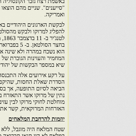
באשמת רצח גזבר הקונסוליה ה
"סייענים". שניים מהם הוצאו 
ואמריקה.
לבקשת הארגונים היהודיים בא
להפליג למרוקו ולבקש מהסולטא
לטנ
הוא נשכח במהרה ולא שינה את
המחמיר והעוינות הגוברת של ה
שיא במספר הבקשות של יהודים
הסדרת שאלת החסות, שהיקפה 
נתין של מרוקו אשר התאזרח במד
מוחלטת לחוקי מרוקו לבין עזי
האזרחות המרוקאית, קשר את ה
יוזמות להרחבת המלאחים
שטח המלאח היה מוגבל, ללא ה
במלאח לא היו תנאי תברואה מת