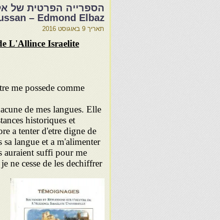
ussan – Edmond Elbaz
תאריך
9 באוגוסט 2016
e L'Allince Israelite
ettre me possede comme
chacune de mes langues. Elle
tances historiques et
ore a tenter d'etre digne de
s sa langue et a m'alimenter
es auraient suffi pour me
 je ne cesse de les dechiffrer