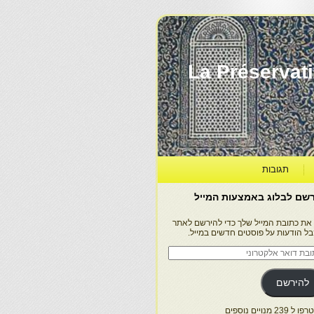
La Préservation, la Diff
תגובות
שם לבלוג באמצעות המייל
 את כתובת המייל שלך כדי להירשם לאתר
בל הודעות על פוסטים חדשים במייל.
בת
ר
טרוני
להירשם
 239 מנויים נוספים