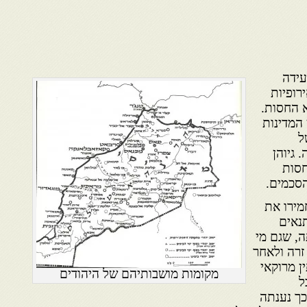
 ועידה
דינות אירופיות
א החסות.
 המדינות
ל
 גיוהן
חסות
הסכמים.
3 ביולי החמירו את
נאים
, שגם מי
זרה ולאחר
ן מרוקאי
מקומות מושבותיהם של היהודים
ל
כך נענתה