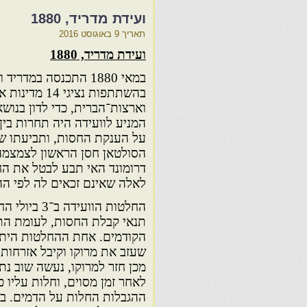
ועידת מדריד, 1880
תאריך
9 באוגוסט 2016
ועידת מדריד, 1880
במאי 1880 התכנסה במדריד
בהשתתפות נציגי 14 מ
וארצות־הברית, כדי לדון בנוש
המניע לוועידה היה תחרות בין
על הענקת החסות, ותביעתו ש
הסולטאן חסן הראשון לצמצמה.
דרומונד האי תבע לבטל את ה
לאלה שאינם זכאים לה לפי ה
החלטות הוועידה ב־
תנאי קבלת החסות, לעומת הת
הקודמים. אחת ההחלטות היתה
שעזב את מרוקו וקיבל אזרחות 
מכן חזר למרוקו, נעשה שוב נתי
לאחר זמן מסוים, וחלות עליו כ
ההגבלות החלות על הדמים. ב