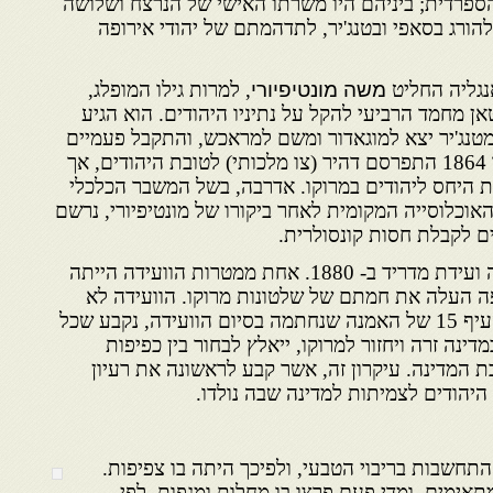
ספרדית; ביניהם היו משרתו האישי של הנרצח ושלושה
להורג בסאפי ובטנג'יר, לתדהמתם של יהודי אירופה
נגליה החליט
משה מונטיפיורי
, למרות גילו המופלג,
ן מחמד הרביעי להקל על נתיניו היהודים. הוא הגיע
ג'יר ב- 11 בדצמבר 1863, מטנג'יר יצא למוגאדור ומשם למראכש, והתקבל פעמיים
בחצר הסולטאן. ב- 5 בפברואר 1864 התפרסם דהיר (צו מלכותי) לטובת היהודים, אך
 היחס ליהודים במרוקו. אדרבה, בשל המשבר הכלכלי
אוכלוסייה המקומית לאחר ביקורו של מונטיפיורי, נרשם
 לקבלת חסות קונסולרית.
על רקע אירועים אלה התכנסה ועידת מדריד ב- 1880. אחת ממטרות הוועידה הייתה
העלה את חמתם של שלטונות מרוקו. הוועידה לא
הביאה לסיום התופעה, אך בסעיף 15 של האמנה שנחתמה בסיום הוועידה, נקבע שכל
ינה זרה ויחזור למרוקו, ייאלץ לבחור בין כפיפות
בת המדינה. עיקרון זה, אשר קבע לראשונה את רעיון
יהודים לצמיתות למדינה שבה נולדו.
תחשבות בריבוי הטבעי, ולפיכך היתה בו צפיפות.
אימים, ומדי פעם פרצו בו מחלות ומגפות. לפי