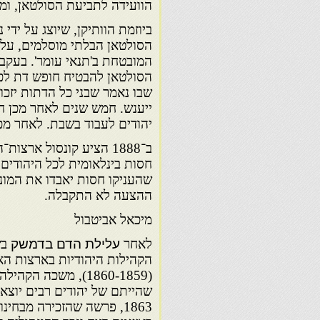
הוועידה לתביעת הסולטאן, ו
ביוזמת הוותיקן, שיוצג על ידי
הסולטאן הבלתי מוסלמים, על 
המובטחת ב'תנאי עומר'. בעקב
הסולטאן להבטיח חופש דת לכל 
שבו נאמר שבני כל הדתות יזכו
ייענש. חמש שנים לאחר מכן חז
יהודים לעבוד בשבת. לאחר מכ
ב־1888 הציע קונסול ארצ
חסות בינלאומית לכל היהודים.
שהעניקו חסות יאבדו את המונו
ההצעה לא התקבלה.
מיכאל אביטבול
לאחר
עלילת הדם בדמשק
הקהילות היהודיות בארצות הא
(1860-1859), משכה 
שהייתם של יהודים רבים יוצאי
1863, פרשה שהזכירה מבח