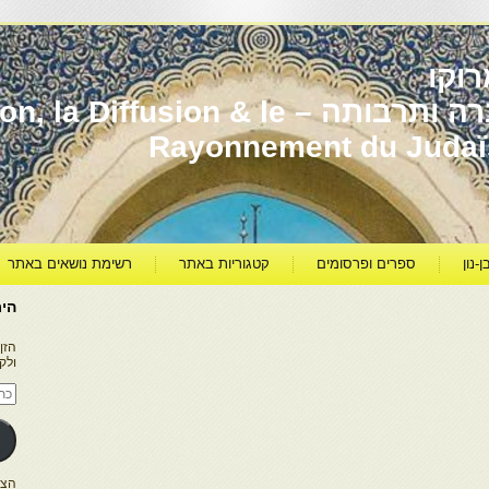
וקו
יהדות מרוקו עברה ותרבותה – usion & le
Rayonnement du Juda
ן-נון
ספרים ופרסומים
קטגוריות באתר
רשימת נושאים באתר
היר
הזן
ולק
כתו
דוא
אלק
הצטרפו ל