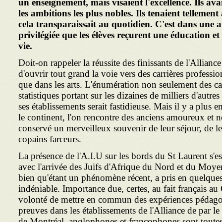
un enseignement, mais visaient l'excellence. Ils ava
les ambitions les plus nobles. Ils tenaient tellement 
cela transparaissait au quotidien. C'est dans une 
privilégiée que les élèves reçurent une éducation e
vie.
Doit-on rappeler la réussite des finissants de l'Allianc
d'ouvrir tout grand la voie vers des carrières professio
que dans les arts. L'énumération non seulement des cas
statistiques portant sur les dizaines de milliers d'autre
ses établissements serait fastidieuse. Mais il y a plus e
le continent, l'on rencontre des anciens amoureux et n
conservé un merveilleux souvenir de leur séjour, de le
copains farceurs.
La présence de l'A.I.U sur les bords du St Laurent s'es
avec l'arrivée des Juifs d'Afrique du Nord et du Moye
bien qu'étant un phénomène récent, a pris en quelque
indéniable. Importance due, certes, au fait français a
volonté de mettre en commun des expériences pédagog
preuves dans les établissements de l'Alliance de par l
de Montréal, anglophones et francophones sont toutes 