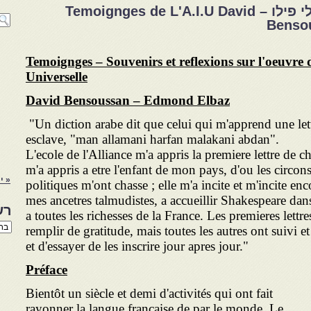
הספרייה הפרטית של אלי פילו – Temoignges de L'A.I.U David
Benso
Temoignges – Souvenirs et reflexions sur l'oeuvre d
Universelle
David Bensoussan – Edmond Elbaz
"Un diction arabe dit que celui qui m'apprend une l
esclave, "man allamani harfan malakani abdan".
L'ecole de l'Alliance m'a appris la premiere lettre de 
m'a appris a etre l'enfant de mon pays, d'ou les circons
« י
politiques m'ont chasse ; elle m'a incite et m'incite enc
mes ancetres talmudistes, a accueillir Shakespeare dan
רש
a toutes les richesses de la France. Les premieres lettr
רשי
remplir de gratitude, mais toutes les autres ont suivi et
הנו
et d'essayer de les inscrire jour apres jour."
באת
Préface
Bientôt un siècle et demi d'activités qui ont fait
rayonner la langue française de par le monde. Le