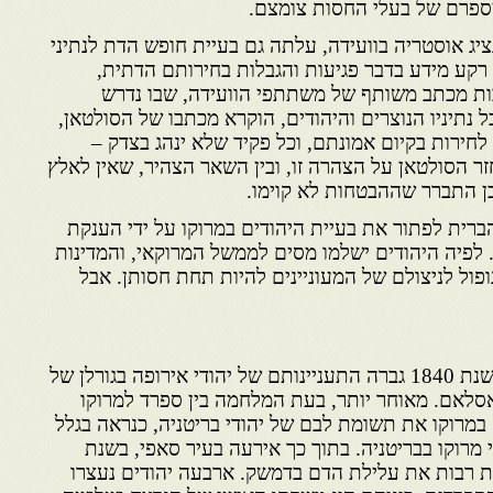
מספרם של בעלי החסות צומצם.
 נציג אוסטריה בוועידה, עלתה גם בעיית חופש הדת לנתיני
רקע מידע בדבר פגיעות והגבלות בחירותם הדתית,
ות מכתב משותף של משתתפי הוועידה, שבו נדרש
נתיניו הנוצרים והיהודים, הוקרא מכתבו של הסולטאן,
 לחירות בקיום אמונתם, וכל פקיד שלא ינהג בצדק –
ר הסולטאן על הצהרה זו, ובין השאר הצהיר, שאין לאלץ
ן התברר שההבטחות לא קוימו.
ות־הברית לפתור את בעיית היהודים במרוקו על ידי הענקת
 לפיה היהודים ישלמו מסים לממשל המרוקאי, והמדינות
פול לניצולם של המעוניינים להיות תחת חסותן. אבל
בשנת 1840 גברה התעניינותם של יהודי אירופה בגורלן של
סלאם. מאוחר יותר, בעת המלחמה בין ספרד למרוקו
הקהילה במרוקו את תשומת לבם של יהודי בריטניה, כנראה בגלל
 מרוקו בבריטניה. בתוך כך אירעה בעיר סאפי, בשנת
ינות רבות את עלילת הדם בדמשק. ארבעה יהודים נעצרו