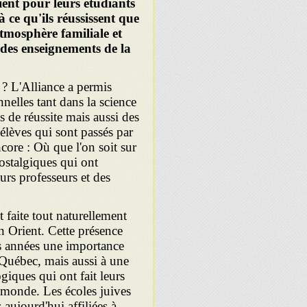
ient pour leurs étudiants
à ce qu'ils réussissent que
atmosphère familiale et
t des enseignements de la
e ? L'Alliance a permis
nnelles tant dans la science
 de réussite mais aussi des
s élèves qui sont passés par
ncore : Où que l'on soit sur
ostalgiques qui ont
urs professeurs et des
t faite tout naturellement
n Orient. Cette présence
s années une importance
u Québec, mais aussi à une
iques qui ont fait leurs
e monde. Les écoles juives
aujourd'hui affiliées à