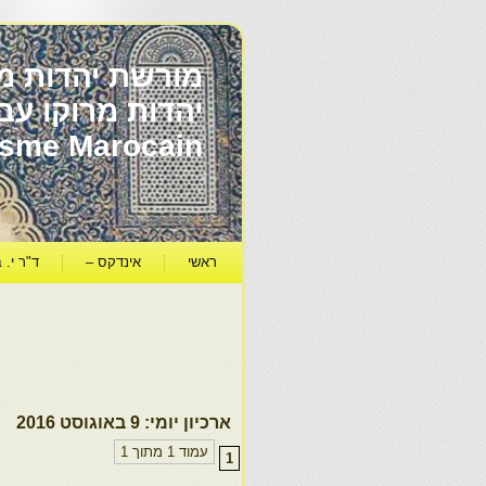
מורשת יהדות מר
ïsme Marocain
ראשי
אינדקס –
ד"ר י. ב
ארכיון יומי:
9 באוגוסט 2016
עמוד 1 מתוך 1
1