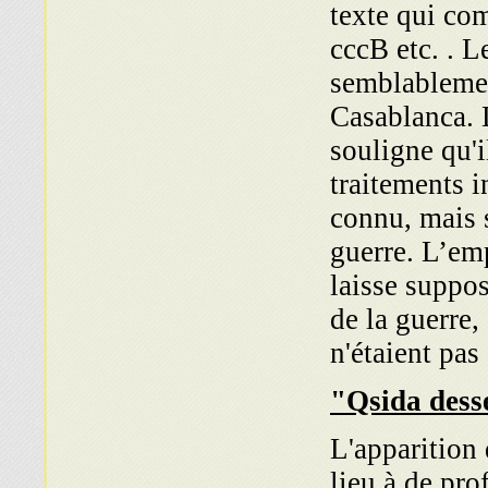
texte qui co
cccB etc. . 
semblablemen
Casablanca. D
souligne qu'i
traitements i
connu, mais s
guerre. L’em
laisse suppos
de la guerre,
n'étaient pas
L'apparition
lieu à de pro