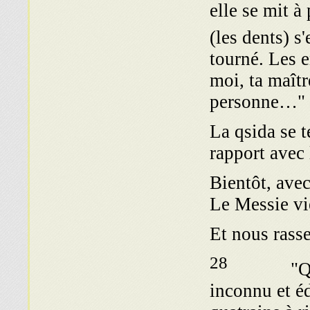
elle se mit à
(les dents) s'
tourné. Les e
moi, ta maîtr
personne…"
La qsida se t
rapport avec 
Bientôt, avec
Le Messie v
Et nous ras
28
"Querell
inconnu et é