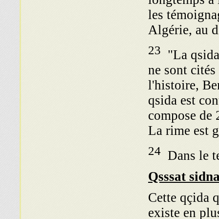
les témoignag
Algérie, au 
23
"La qsida 
ne sont cités
l'histoire, B
qsida est con
compose de 2
La rime est g
24
Dans le te
Qsssat sidn
Cette qçida q
existe en plu