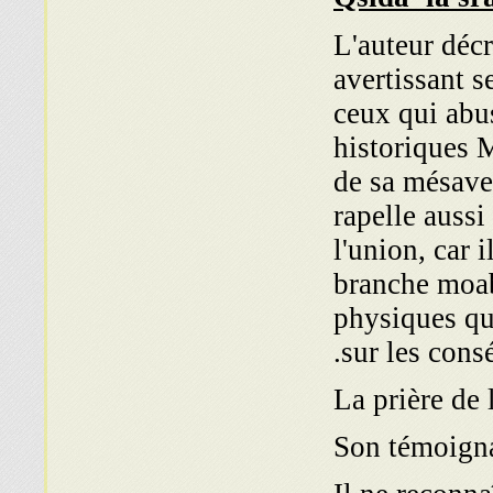
L'auteur décr
avertissant s
ceux qui abus
historiques 
de sa mésa­ve
rapelle aussi 
l'union, car i
branche moab
physiques que
sur les cons
La prière de 
Son témoigna