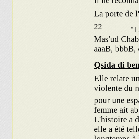
Il ne reconn
La porte de l'
22
"La qçida
Mas'ud Chabb
aaaB, bbbB, 
Elle relate u
violente du 
pour une esp
femme ait aba
L'histoire a 
elle a été te
longtemps à l