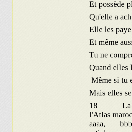
Et possède p
Qu'elle a ach
Elle les paye
Et même auss
Tu ne compre
Quand elles l
Même si tu e
Mais elles s
18 La qsida
l'Atlas maro
aaaa, bbbb, 