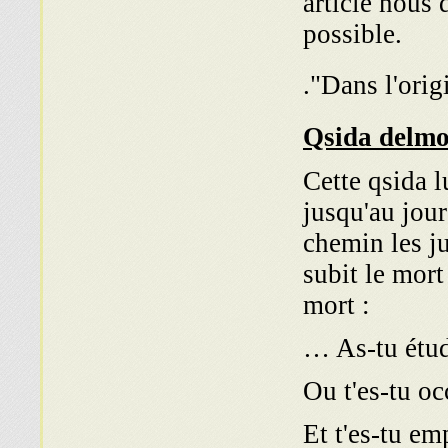
article nous 
possible.
Cette qsida l
jusqu'au jour
chemin les ju
subit le mort
mort :
… As-tu étud
Ou t'es-tu o
Et t'es-tu e