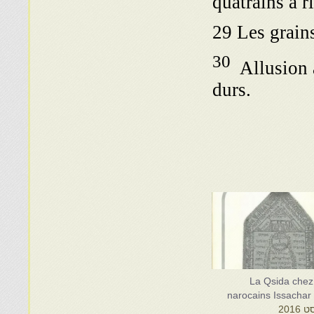
quatrains à 
29 Les grain
30
Allusion a
durs.
La Qsida chez 
narocains Issachar