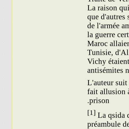
La raison qui
que d'autres 
de l'armée a
la guerre cer
Maroc allaien
Tunisie, d'A
Vichy étaien
antisémites n
L'auteur suit
fait allusion
prison.
[1]
La qsida q
préambule de