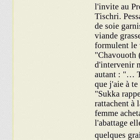
l'invite au P
Tischri. Pess
de soie garni
viande grass
formulent le 
"Chavouoth (
d'intervenir 
autant : "… 
que j'aie à t
"Sukka rappe
rattachent à 
femme acheta
l'abattage el
quelques gra