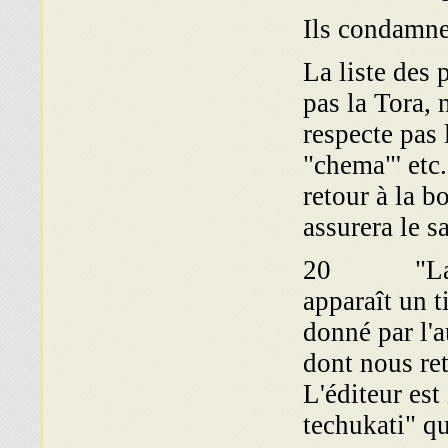
Ils condamne
La liste des 
pas la Tora, n
respecte pas l
"chema"' etc.
retour à la b
assurera le s
20 "La qsid
apparaît un t
donné par l'
dont nous ret
L'éditeur est
techukati" qu