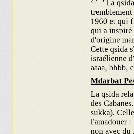
"La qsida 
tremblement d
1960 et qui f
qui a inspiré
d'origine mar
Cette qsida s
israélienne d
aaaa, bbbb, c
La qsida rela
des Cabanes. 
sukka). Cell
l'amadouer : 
non avec du f