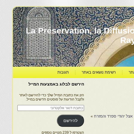
עברה ותרבותה – La Préservation, la Diffusion & le
Ra
תר
רשימת נושאים באתר
תגובות
הירשם לבלוג באמצעות המייל
הזן את כתובת המייל שלך כדי להירשם לאתר
ולקבל הודעות על פוסטים חדשים במייל.
כתובת
דואר
אלקטרוני
אצל יהודי ספרד והמזרח
»
להירשם
הצטרפו ל 239 מנויים נוספים