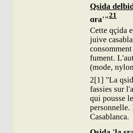
Qsida delbid
21
qra'"
Cette qçida e
juive casabla
consomment 
fument. L'au
(mode, nylon,
2[1] "La qsid
fassies sur l
qui pousse l
personnelle.
Casablanca.