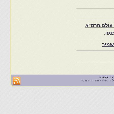
 עולם.הרמ"א
שמיר
 ידי
אמיר - אתרי וורדפרס