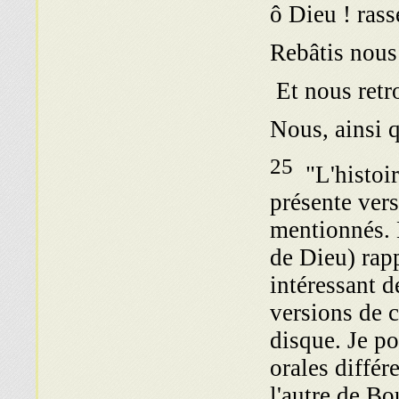
ô Dieu ! ras
Et nous retro
Nous, ainsi q
25
"L'histoir
présente vers
mentionnés. 
de Dieu) rapp
intéressant d
versions de c
disque. Je p
orales différe
l'autre de Bo