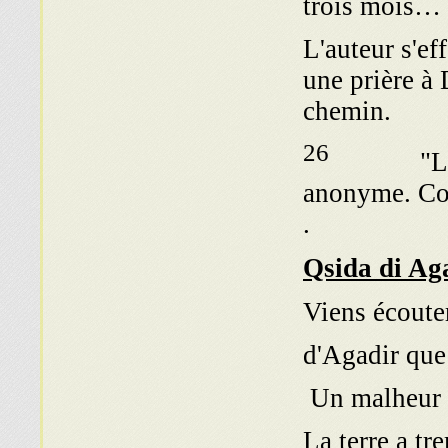
trois mois…
L'auteur s'eff
une prière à 
chemin.
26
"La qsida
anonyme. Com
.
Viens écouter
d'Agadir que 
Un malheur s
La terre a t