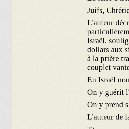
Juifs, Chré
L'auteur décri
particulièrem
Israël, souli
dollars aux s
à la prière t
couplet vante
En Israël nou
On y guérit l
On y prend s
L'auteur de 
27