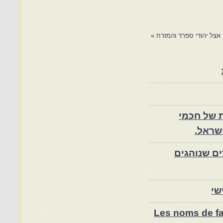
אצל יהודי ספרד והמזרח
»
 של חכמי
שראל.
ם שנוהגים
שי
Les noms de fam