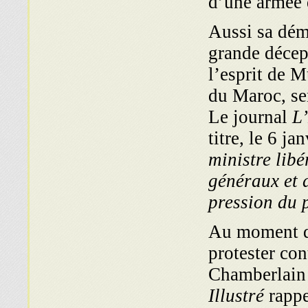
d’une armée 
Aussi sa démi
grande décep
l’esprit de M
du Maroc, se
Le journal
L
titre, le 6 ja
ministre libé
généraux et d
pression du 
Au moment de
protester co
Chamberlain 
Illustré
rappe