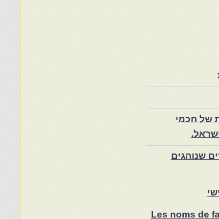
 של חכמי
שראל.
ם שנוהגים
שי
Les noms de fam