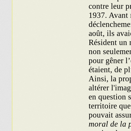
contre leur p
1937. Avant
déclenchement
août, ils avai
Résident un 
non seulement
pour gêner l’
étaient, de p
Ainsi, la pr
altérer l'ima
en question s
territoire q
pouvait assu
moral de la 