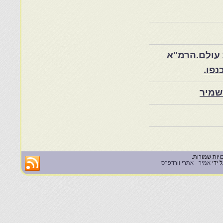
 עולם.הרמ"א
שמיר
 ידי
אמיר - אתרי וורדפרס