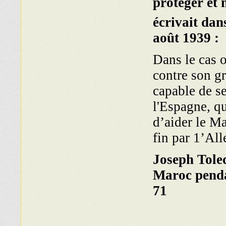
protéger et 
écrivait dan
août 1939 :
Dans le cas o
contre son g
capable de se
l'Espagne, qu
d’aider le M
fin par 1’Al
Joseph Toled
Maroc penda
71