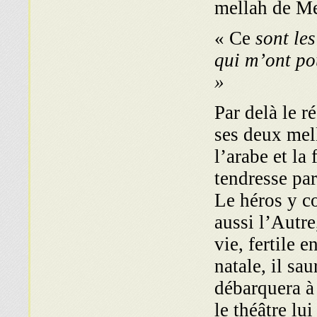
mellah de M
« Ce
sont le
qui m’ont po
»
Par delà le r
ses deux mell
l’arabe et la
tendresse pa
Le héros y co
aussi l’Autre
vie, fertile 
natale, il sau
débarquera à
le théâtre lu