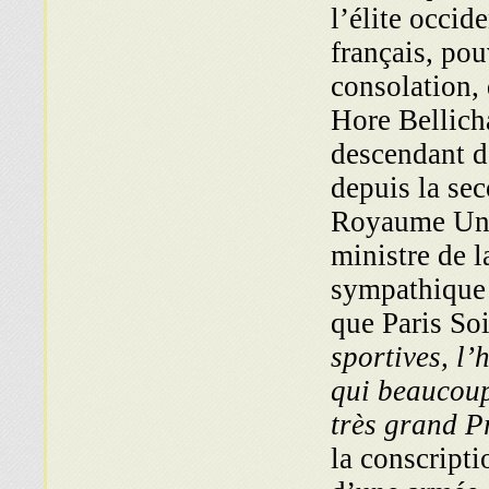
l’élite occid
français, pou
consolation, 
Hore Bellicha
descendant d
depuis la se
Royaume Uni. 
ministre de l
sympathique 
que Paris Soi
sportives, l’
qui beaucoup 
très grand P
la conscripti