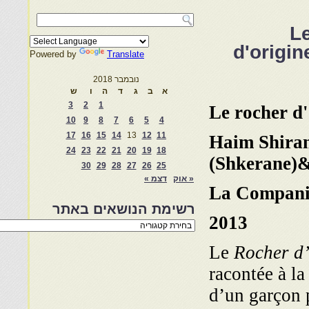
Le roch
d'origi
Powered by
Translate
נובמבר 2018
א
ב
ג
ד
ה
ו
ש
3
2
1
Le rocher d'
10
9
8
7
6
5
4
17
16
15
14
13
12
11
Haim Shira
24
23
22
21
20
19
18
(Shkerane)
30
29
28
27
26
25
« אוק
דצמ »
La Companie
רשימת הנושאים באתר
2013
רשימת
הנושאים
באתר
Le
Rocher d’
racontée à l
d’un garçon 