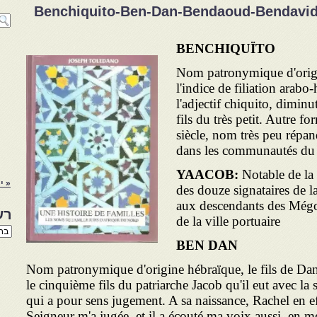
Benchiquito-Ben-Dan-Bendaoud-Bendavid
BENCHIQUÏTO
Nom patronymique d'orig
l'indice de filiation arabo
l'adjectif chiquito, diminuti
fils du très petit. Autre f
siècle, nom très peu répan
dans les communautés du 
YAACOB:
Notable de l
« יו
des douze signataires de
aux descendants des Még
רש
de la ville portuaire
רשי
הנו
BEN DAN
באת
Nom patronymique d'origine hébraïque, le fils de Dan
le cinquième fils du patriarche Jacob qu'il eut avec la
qui a pour sens jugement. A sa naissance, Rachel en eff
Seigneur m'a jugée, et il a écouté ma voix aussi, en m