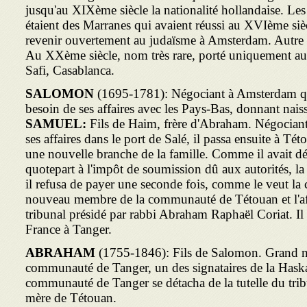
jusqu'au XIXème siècle la nationalité hollandaise. Les 
étaient des Marranes qui avaient réussi au XVIème sièc
revenir ouvertement au judaïsme à Amsterdam. Autre
Au XXème siècle, nom très rare, porté uniquement a
Safi, Casablanca.
SALOMON
(1695-1781): Négociant à Amsterdam qui
besoin de ses affaires avec les Pays-Bas, donnant nais
SAMUEL:
Fils de Haim, frère d'Abraham. Négociant 
ses affaires dans le port de Salé, il passa ensuite à T
une nouvelle branche de la famille. Comme il avait dé
quotepart à l'impôt de soumission dû aux autorités, la 
il refusa de payer une seconde fois, comme le veut la 
nouveau membre de la communauté de Tétouan et l'affa
tribunal présidé par rabbi Abraham Raphaël Coriat. Il 
France à Tanger.
ABRAHAM
(1755-1846): Fils de Salomon. Grand né
communauté de Tanger, un des signataires de la Hask
communauté de Tanger se détacha de la tutelle du tribu
mère de Tétouan.