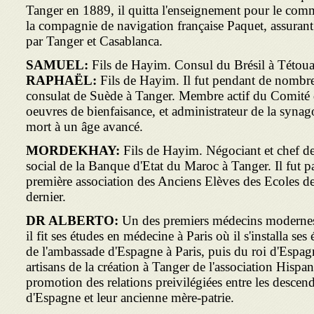
Tanger en 1889, il quitta l'enseignement pour le com­m
la compagnie de navigation française Paquet, assurant 
par Tanger et Casablanca.
SAMUEL:
Fils de Hayim. Consul du Brésil à Tétouan 
RAPHAËL:
Fils de Hayim. Il fut pendant de nombre
consulat de Suède à Tanger. Membre actif du Comité
oeuvres de bienfaisance, et administrateur de la syna
mort à un âge avancé.
MORDEKHAY:
Fils de Hayim. Négo­ciant et chef d
social de la Banque d'Etat du Maroc à Tanger. Il fut p
première association des Anciens Elèves des Ecoles de l
dernier.
DR ALBERTO:
Un des premiers médecins moderne
il fit ses études en médecine à Paris où il s'installa s
de l'ambassade d'Espagne à Paris, puis du roi d'Espag
artisans de la création à Tanger de l'association Hisp
promotion des relations preivilégiées entre les descen
d'Espagne et leur ancienne mère-patrie.