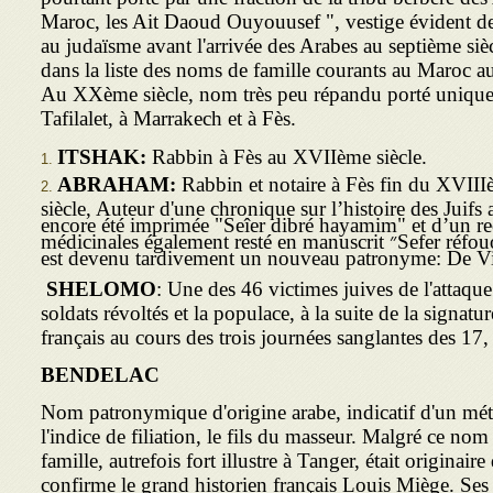
Maroc, les Ait Daoud Ouyouusef ", vestige évident d
au judaïsme avant l'arrivée des Arabes au septième si
dans la liste des noms de famille courants au Maroc 
Au XXème siècle, nom très peu répandu porté uniqu
Tafilalet, à Marrakech et à Fès.
ITSHAK:
Rabbin à Fès au XVIIème siècle.
ABRAHAM:
Rabbin et notaire à Fès fin du XVI
siècle, Auteur d'une chronique sur l’histoire des Jui׳a pas
encore été imprimée "Seîer dibré hayamim" et d’un rec
médicinales également resté en manuscrit ״Sefer réfouot”. Son surnom, Dbico.
est devenu tardivement un nouveau patronyme: De Vi
SHELOMO
: Une des 46 victimes juives de l'attaqu
soldats révoltés et la populace, à la suite de la signatu
français au cours des trois journées sanglantes des 17,
BENDELAC
Nom patronymique d'origine arabe, indicatif d'un méti
l'indice de filiation, le fils du masseur. Malgré ce no
famille, autrefois fort illustre à Tanger, était origina
confirme le grand historien français Louis Miège. Se