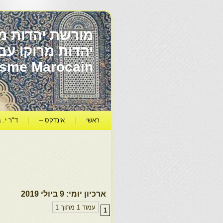
מורשת יהדות מר
ïsme Marocain
ראשי
אינדקס –
ד"ר י. ב
ארכיון יומי:
9 ביולי 2019
עמוד 1 מתוך 1
1