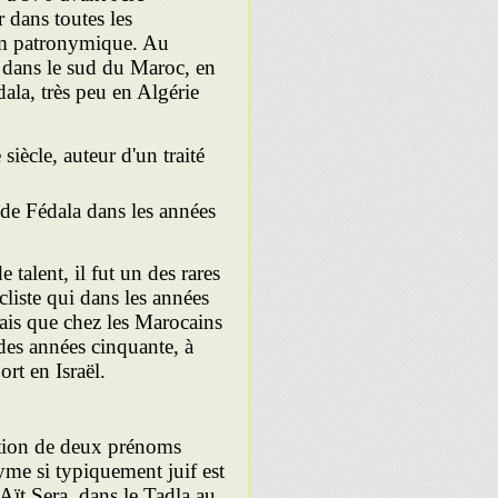
r dans toutes les
om patronymique. Au
 dans le sud du Maroc, en
ala, très peu en Algérie
ècle, auteur d'un traité
e Fédala dans les années
 talent, il fut un des rares
liste qui dans les années
çais que chez les Marocains
des années cinquante, à
rt en Israël.
tion de deux prénoms
me si typiquement juif est
 Aït Sera, dans le Tadla au