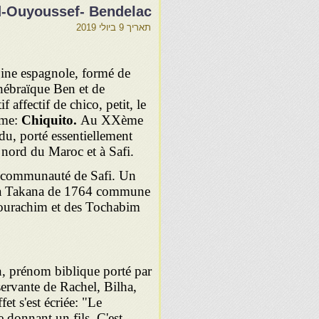
-Ouyoussef- Bendelac
תאריך
9 ביולי 2019
ine espagnole, formé de
-hébraïque Ben et de
f affectif de chico, petit, le
orme:
Chiquito.
Au XXème
du, porté essentiellement
nord du Maroc et à Safi.
a communauté de Safi. Un
 la Takana de 1764 commune
ourachim et des Tochabim
, prénom biblique porté par
 servante de Rachel, Bilha,
et s'est écriée: "Le
e donnant un fils. C'est