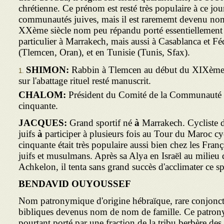
chrétienne. Ce prénom est resté très populaire à ce jou
communautés juives, mais il est rarememt devenu n
XXème siècle nom peu répandu porté essentiellement
particulier à Marrakech, mais aussi à Casablanca et Féd
(Tlemcen, Oran), et en Tunisie (Tunis, Sfax).
SHIMON:
Rabbin à Tlemcen au début du XIXème si
sur l'abattage rituel resté manuscrit.
CHALOM:
Président du Comité de la Communauté d
cinquante.
JACQUES:
Grand sportif né
à
Marrakech. Cycliste de
juifs
à
participer à plusieurs fois au Tour du Maroc cyc
cinquante était très populaire aussi bien chez les Fran
juifs et musulmans. Après sa Alya en Israël au milieu 
Achkelon, il tenta sans grand succès d'acclimater ce spo
BENDAVID OUYOUSSEF
Nom patronymique d'origine hébraïque, rare conjonc
bibliques devenus nom de nom de famille. Ce patrony
pourtant porté par une fraction de la tribu berbère des