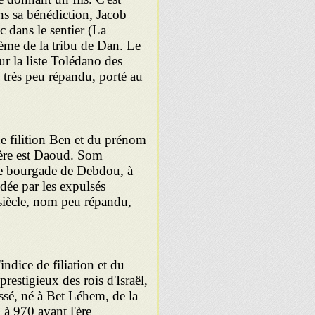
s sa bénédiction, Jacob
c dans le sentier (La
lème de la tribu de Dan. Le
r la liste Tolédano des
très peu répandu, porté au
e filition Ben et du prénom
bère est Daoud. Som
ille bourgade de Debdou, à
ndée par les expulsés
iècle, nom peu répandu,
dice de filiation et du
restigieux des rois d'Israël,
essé, né à Bet Léhem, de la
 à 970 avant l'ère