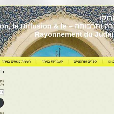
וקו
יהדות מרוקו עברה ותרבותה – usion & le
Rayonnement du Juda
ן-נון
ספרים ופרסומים
קטגוריות באתר
רשימת נושאים באתר
היר
הזן
ולק
כתו
דוא
אלק
הצטרפו ל