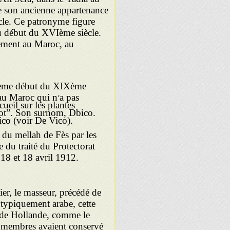
e son ancienne appartenance
ècle. Ce patronyme figure
au début du XVIème siècle.
ement au Maroc, au
IIème début du XIXème
fs au Maroc qui n
ueil sur les plantes
co (voir De Vico).
e du mellah de Fès par les
re du traité du Protectorat
 18 et 18 avril 1912.
er, le masseur, précédé de
m typiquement arabe, cette
ire de Hollande, comme le
s membres avaient conservé