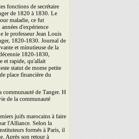
es fonctions de secrétaire
nger de 1820 à 1830. Le
our maladie, ce fut
x années d'expérience
ue le professeur Jean Louis
la décennie 1820-1830,
 et rapide, qu'allait
deste statut de mome petite
nde place financière du
la communauté de Tanger. H
a vie de la communauté
iers juifs marocains à faire
ar l'Alliance. Selon la
stituteurs formés à Paris, il
e. Après son retour à