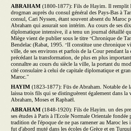
ABRAHAM
(1800-1877): Fils de Hayim. Il remplit l
drogman auprès du consul général des Pays-Bas à Ta
consul, Cari Nyssen, étant souvent absent du Maroc p
Abraham qui assurait son intérim. Au cours de ses di
diplomatique intensive, il a tenu un journal détaillé q
Miège vient de publier sous le titre ״Chronique de Tanger, 1820-1830. Journal de
Bendelac (Rabat, 1995. ״II constitue une chronique vivante et minutieuse de la
ville, de ses environs et parfois de la Cour pendant 
précédant la transformation, de plus en plus importante
connaître au cours du siècle la ville, la portant du mo
cité consulaire à celui de capitale diplomatique et gra
Maroc."
HAYIM
(1823-1877): Füs de Abraham. Notable de 
laissa trois fils qui se distinguèrent également dans l
Abraham, Moses et Raphaël.
ABRAHAM
(1848-1920): Fils de Hayim. un des prem
ses études à Paris à l'Ecole Normale Orientale fondée p
tradition de l'époque de ne pas ramener au Maroc les in
fut d'abord muté dans les écoles de Grèce et en Turqui