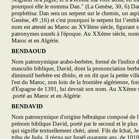
pourquoi elle le nomma Dan." (La Genèse, 30, 6) Dan
prophétisa: Dan sera un serpent sur le chemin, un aspi
Genèse, 49 ;16) et c'est pourquoi le serpent fut l’emb
nom est attesté au Maroc au XVIème siècle, figurant su
patronymes usuels à l'époque. Au XXème siècle, nom 
Maroc et en Algérie.
BENDAOUD
Nom patronymique arabo-berbère, formé de l'indice d
masculin biblique, David, dont la prononciation ber
diminutif berbère est dbido, et on dit que la petite v
l'est du Maroc, non loin de la frontière algérienne, fo
d'Espagne de 1391, lui devrait son nom. Au XXème s
porté au Maroc et en Algérie.
BENDAVID
Nom patronymique d'origine hébraïque composé de l'in
prénom biblique David, porté par le second et le plus p
qui signifie textuellement chéri, aimé. Fils de Ichaï, J
tribu de Juda, il régna sur Israël quarante ans, de 1010