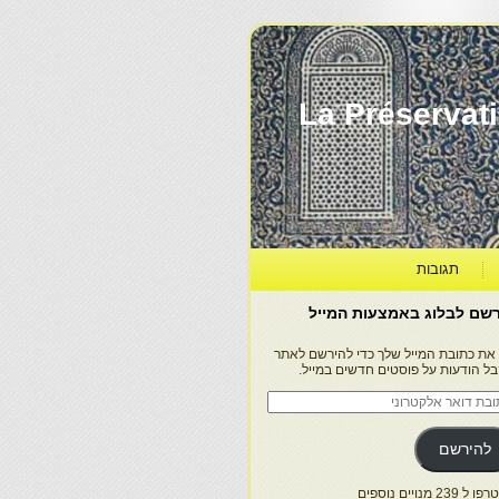
La Préservation, la Diff
תגובות
שם לבלוג באמצעות המייל
 את כתובת המייל שלך כדי להירשם לאתר
בל הודעות על פוסטים חדשים במייל.
בת
ר
טרוני
להירשם
 239 מנויים נוספים