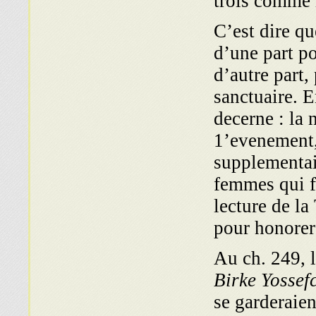
trois comme 
C’est dire q
d’une part po
d’autre part,
sanctuaire. E
decerne : la
1’evenement,
supplementair
femmes qui fr
lecture de la
pour honorer 
Au ch. 249, 
Birke Yossef
se garderaie