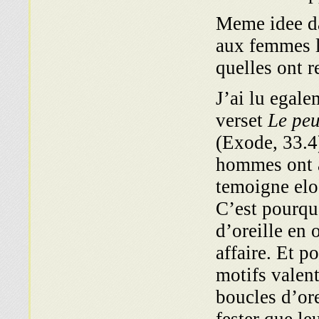
Meme idee d
aux femmes l
quelles ont 
J’ai lu egal
verset
Le peu
(Exode, 33.4)
hommes ont a
temoigne el
C’est pourquo
d’oreille en 
affaire. Et p
motifs valent
boucles d’ore