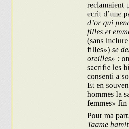
reclamaient p
ecrit d’une p
d’or qui pen
filles et emm
(sans inclur
filles»)
se de
oreilles»
: on
sacrifie les 
consenti a so
Et en souveni
hommes la sa
femmes» fin 
Pour ma part,
Taame hamit