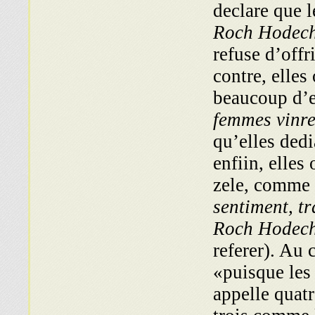
declare que l
Roch Hodec
refuse d’offr
contre, elles
beaucoup d’e
femmes vinre
qu’elles dedi
enfiin, elles
zele, comme i
sentiment, tr
Roch Hodec
referer). Au 
puisque־la», on
appelle quatr