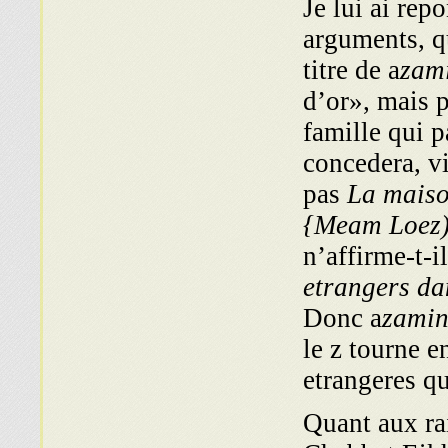
Je lui ai rep
arguments, q
titre de a
zam
d’or», mais p
famille qui p
concedera, vi
pas
La maiso
{Meam Loez
n’affirme-t-i
etrangers da
Donc a
zamin
le z tourne en
etrangeres q
Quant aux ra