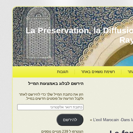
עברה ותרבותה – La Préservation, la Diffusion & le
Ra
תר
רשימת נושאים באתר
תגובות
הירשם לבלוג באמצעות המייל
הזן את כתובת המייל שלך כדי להירשם לאתר
ולקבל הודעות על פוסטים חדשים במייל.
כתובת
דואר
אלקטרוני
L’exil Marocain -Dans 
»
להירשם
הצטרפו ל 239 מנויים נוספים