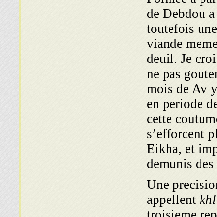
de Debdou a 
toutefois un
viande meme 
deuil. Je cro
ne pas gouter
mois de Av 
en periode d
cette coutum
s’efforcent 
Eikha, et imp
demunis des l
Une precision
appellent
khl
troisieme re