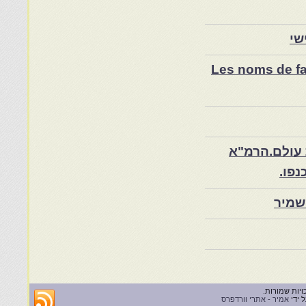
שי
Les noms de fam
 עולם.הרמ"א
שמיר
 ידי
אמיר - אתרי וורדפרס