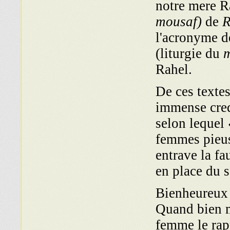
notre mere Ra
mousaf)
de
R
l'acronyme 
(liturgie du
Rahel.
De ces textes
immense credi
selon lequel 
femmes pieuse
entrave la fa
en place du s
Bienheureux
Quand bien m
femme le rapp