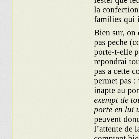
fester que le
la confection
families qui 
Bien sur, on 
pas peche (co
porte-t-elle 
repondrai to
pas a cette c
permet pas : 
inapte au pon
exempt de to
porte en lui 
peuvent donc 
l’attente de 
comptent bien