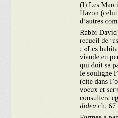
(I) Les Marc
Hazon (celui
d’autres com
Rabbi David
recueil de r
: «Les habit
viande en per
qui doit sa 
le souligne 
(cite dans l
voeux et ser
consultera e
didea
ch. 67 
Formee a par