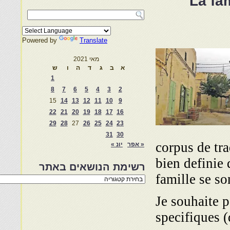
La fa
Powered by
Translate
מאי 2021
א
ב
ג
ד
ה
ו
ש
1
8
7
6
5
4
3
2
15
14
13
12
11
10
9
22
21
20
19
18
17
16
29
28
27
26
25
24
23
31
30
corpus de tra
« אפר
יונ »
bien definie
רשימת הנושאים באתר
famille se s
רשימת
הנושאים
באתר
Je souhaite p
specifiques (