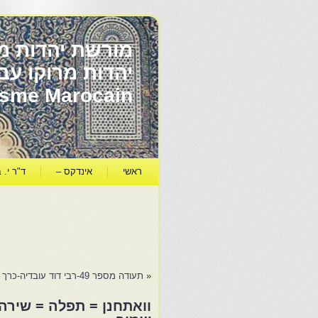
מורשת יהדות מר
ïsme Marocain
ראשי
אינדקס –
ד"ר י. ב
«
תעודה מספר 49-רבי דוד עובדיה-כרך א'