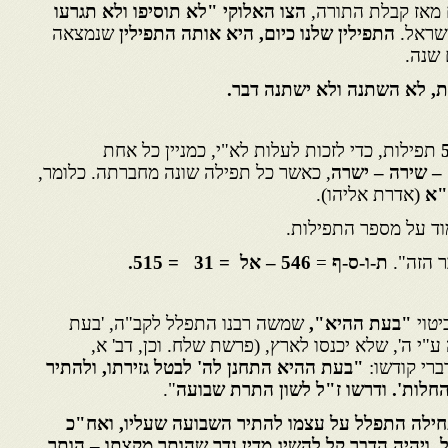
 מאז קבלת התורה,
הצו האלוקי "לא תוסיפו ולא תגרעו
שראל.
התפילין שלנו כיום, היא אותה התפילין
שנמצאה
 שנה.
ת, לא השתנה ולא ישתנה דבר.
תפילות, כדי לזכות לעלות לא"י, כמניין כל אחת
– שירה – ישרה
, כאשר כל תפילה שונה מחברתה. כלומר,
(אדרת אליהו).
וד על מספר התפילות.
ר הזה".
ת-ו-ס-ף
=
546 – אל
= 31
= 515.
יטוי
"בעת ההיא",
שמשה רבנו התפלל לקב"ה, 'בעת
"י ה', שלא יכנסו לארץ, (פרשת שלח. וכן, דב' א,
ברי קודשו:
"בעת ההיא
התחנן לה' לבטל גזירתו, ולהתיר
לות'. ודרשו ז"ל לשון התרת שבועה
".
ילה התפלל על עצמו להתיר השבועה שעליו, ואח"כ
. ויהיה הדבר קל להשיג מדין נדר שהותר מקצתו – הותר