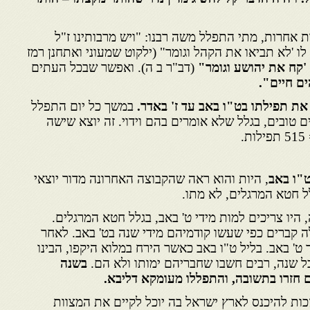
 אחרות, מתי התפלל משה רבנו: "ויש מרבותינו ז"ל
 'לא תביאו את הקהל וגומר" (ילקוט שמעוני ואתחנן רמז
'קח את יהושע וגומר
"
(דב"ר ב ה). ואפשר שבכל העתים
ים חיים".
ת תפילתו בט"ו באב עד ז' באדר.
במשך כל יום התפלל
ם טובים, בגלל שלא אומרים בהם וידוי. זה יוצא שישה
.
"ו באב
, היות והוא ראה שהקבוצה האחרונה מדור יוצאי
ל חטא המרגלים, לא מתו.
 היו צריכים למות מידי ט' באב, בגלל חטא המרגלים.
 קברים כפי שעשו קודמיהם מידי שנה בט' באב. לאחר
' באב. בליל ט"ו באב כאשר הירח במלוא היקפו, הבינו
 שנה, רבים חשבו שחבריהם ימותו ולא הם.
בשנה
ם חזרו בתשובה, והתפללו מעומקא דליבא.
זכות להיכנס לארץ ישראל בה יוכל לקיים את המצוות