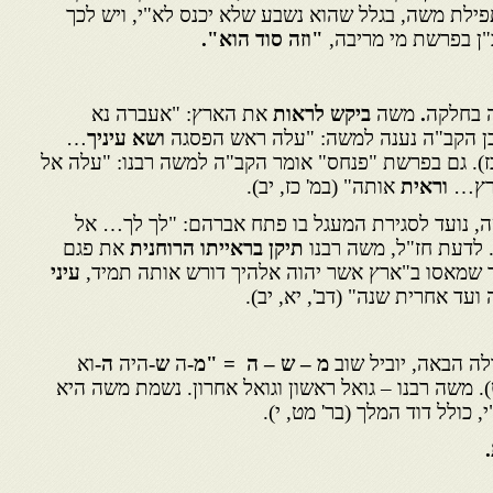
לת משה, בגלל שהוא נשבע שלא יכנס לא"י, ויש לכך
"ן בפרשת מי מריבה,
"וזה סוד הוא"
.
 בחלקה
.
משה
ביקש לראות
את הארץ: "אעברה נא
ן הקב"ה נענה למשה: "עלה ראש הפסגה
ושא עיניך
…
כז). גם בפרשת "פנחס" אומר הקב"ה למשה רבנו: "עלה אל
רץ…
וראית
אותה" (במ' כז, יב).
 נועד לסגירת המעגל בו פתח אברהם: "לך לך… אל
). לדעת חז"ל, משה רבנו
תיקן בראייתו הרוחנית
את פגם
 שמאסו ב"ארץ אשר יהוה אלהיך דורש אותה תמיד,
עיני
ד אחרית שנה" (דב', יא, יב).
ה הבאה, יוביל שוב
מ – ש – ה = "מ-
ה
ש-
היה
ה-
וא
 משה רבנו – גואל ראשון וגואל אחרון. נשמת משה היא
כולל דוד המלך (בר' מט, י).