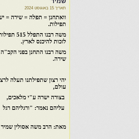
שמיר
תאריך
15 באוגוסט 2024
וואתחנן = תפלה = שירה = י
תפילות.
משה רבנו
התפלל
515
תפילות
לזכות להיכנס לארץ
.
משה רבנו
התחנן
בפני הקב"ה 
שירה.
יהי רצון
שתפילתנו
תעלה לרצון
עולם,
בצורה
ישרה
ע"י מלאכים,
עליהם נאמר: "ורגליהם רגל
מאת: הרב משה אסולין שמיר