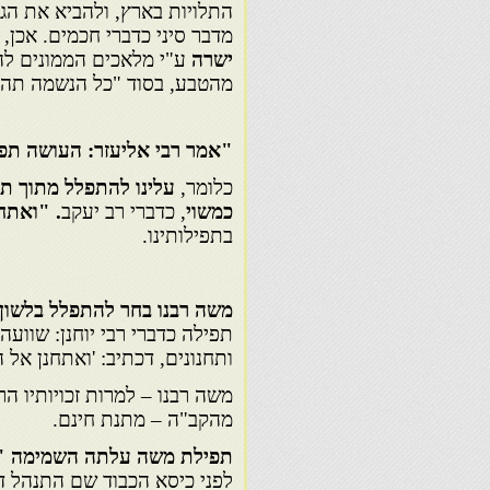
התלויות בארץ, ולהביא את הג
מדבר סיני כדברי חכמים. אכן,
ישרה
ע"י מלאכים הממונים ל
מהטבע, בסוד "כל הנשמה תהלל 
"אמר רבי אליעזר:
העושה תפי
כלומר,
עלינו להתפלל מתוך תח
כמשוי
, כדברי רב יעקב
. "ואתח
בתפילותינו.
משה רבנו
בחר להתפלל בלשון ת
תפילה כדברי רבי יוחנן: שוועה,
ותחנונים, דכתיב: 'ואתחנן אל 
משה רבנו – למרות זכויותיו 
מהקב"ה – מתנת חינם.
תפילת משה עלתה השמימה "
לפני כיסא הכבוד שם התנהל ד