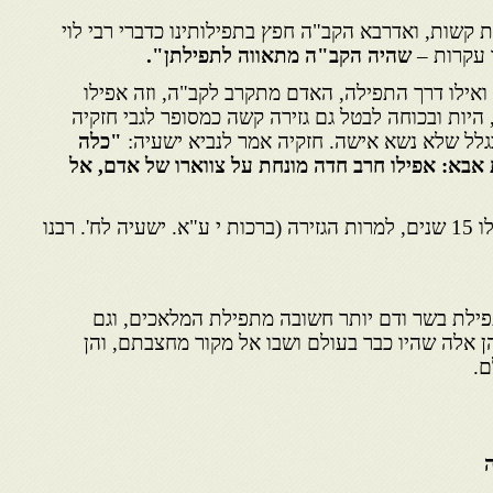
 קשות, ואדרבא הקב"ה חפץ בתפילותינו כדברי רבי לוי
 עקרות –
שהיה הקב"ה מתאווה לתפילתן".
ואילו דרך התפילה, האדם מתקרב לקב"ה, וזה אפילו
 היות ובכוחה לבטל גם גזירה קשה כמסופר לגבי חזקיה
בגלל שלא נשא אישה. חזקיה אמר לנביא ישעיה:
"כלה
 אבא: אפילו חרב חדה מונחת על צווארו של אדם, אל
אכן תפילתו התקבלה והוסיפו לו 15 שנים, למרות הגזירה (ברכות י ע"א. ישעיה לח'. רבנו
לת בשר ודם יותר חשובה מתפילת המלאכים, וגם
 אלה שהיו כבר בעולם ושבו אל מקור מחצבתם, והן
ם.