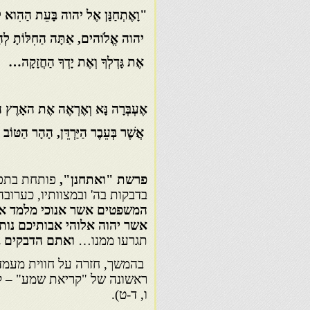
"וָאֶתְחַנַּן אֶל יהוה בָּעֵת הַהִוא 
יהוה אֱלֹוהים, אַתָּה הַחִלּוֹתָ לְהַ
אֶת גָּדְלְךָ וְאֶת יָדְךָ הַחֲזָקָה…
אֶעְבְּרָה נָּא וְאֶרְאֶה אֶת האָרֶץ הַ
אֲשֶׁר בְּעֵבֶר הַיַּרְדֵּן, הָהָר הַטּוֹב הַ
פרשת "ואתחנן",
פותחת בתפי
בדבקות בה' ובמצוותיו, כערוב
המשפטים אשר אנוכי מלמד א
אשר יהוה אלוהי אבותיכם נותן
תגרעו ממנו…
ואתם הדבקים ב
בהמשך, חזרה על חווית מעמד ק
ראשונה של "קריאת שמע" – קב
ו, ד-ט).