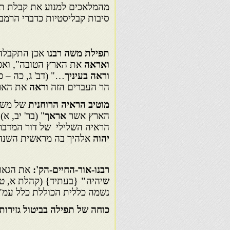
מהמלאכים למנוע את קבלת תפי
סיבות קבליסטיות כדברי הרמב
תפילת משה רבנו
אכן התקבלה
ואראה
את הארץ הטובה", ואכ
וראה בעיניך
…" (דב' ג, כה – 
הר העברים הזה
וראה
את הא
מוטיב הראיה הרוחנית
של משה,
הארץ אשר
אראך
" (בר' יב, א
הראיה השלילי של דור המדבר
יהוה
אלהיך בה מראשית השנה וע
רבנו-אור-החיים-הק':
את הגאול
ש
יהיה
"
{בעתיד} (קהלת א, ט).
נשמה כללית הכוללת כלל עמ"י, 
כוחה של תפילה בביטול גזירות.