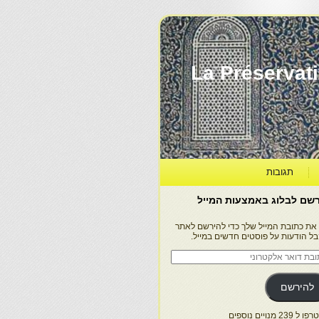
La Préservation, la Diff
תגובות
שם לבלוג באמצעות המייל
 את כתובת המייל שלך כדי להירשם לאתר
בל הודעות על פוסטים חדשים במייל.
בת
ר
טרוני
להירשם
 239 מנויים נוספים