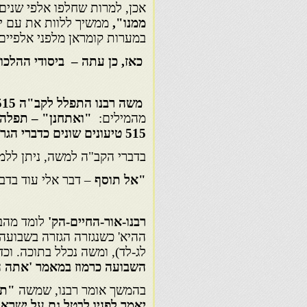
אכן, למרות שחלפו אלפי שנים
ממנו",
ממשיך ללוות את עם י
במערות קומראן מלפני אלפיים
כאז, כן עתה – ביסודי ההלכו
משה רבנו התפלל לקב"ה
515
מהמילים:
"ואתחנן" – תפלה 
515 טיעונים שונים כדברי הגר"א
בדברי הקב"ה למשה, ניתן ללמ
"אל תוסף
– דבר אלי עוד בדב
רבנו-אור-החיים-הק'
לומד מהב
ההיא' כשנגזרה הגזרה בשבועה ע
לג-לד), ומשה נכלל בתוכה. וכד
השבועה כרמוז במאמר 'אתה הח
בהמשך אומר רבנו, שמשה
"תח
יאמר לפניו לבטל גם על ישראל