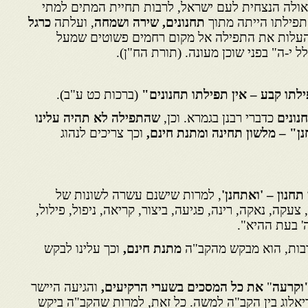
אולה הנצחית לעם ישראל, לרבות תחיית המתים למתי
 תפילתו הייתה מתוך
תחנונים, שירה ושמחה
, ועלתה
כרגל
העלות את התפילה אל מקום רחמים פשוטים שמעל
י-ה" בפני שוכן מעונה. (תורת הח"ן).
לתו קבע – אין תפילתו תחנונים"
(ברכות כט ע"ב).
נונים
כדברי רבנן בגמרא. וכן,
שהתפילה לא תהיה עלינו
נן" – מלשון תחינה ומתנת חינם,
וכך צריכים לנהוג
חנון – 'ואתחנן'
, למרות שישנם עשרה לשונות של
 צעקה, נאקה, רינה, פגיעה, ביצור, קריאה, ניפול, פילול,
ה' בעת ההיא".
הרבות, הוא מבקש מהקב"ה
מתנת חינם,
וכך עלינו לבקש
וקרעה
"
את כל המסכים בשערי הרקיעים,
והגיעה היישר
יאלוג בין הקב"ה למשה. כל זאת, למרות שהקב"ה ביקש