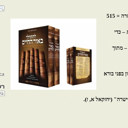
שרה =
515
– כדי
– מתוך
 בפני בורא
« י
רש
רשי
הנו
ישרה
"
(יחזקאל א, ז).
באת