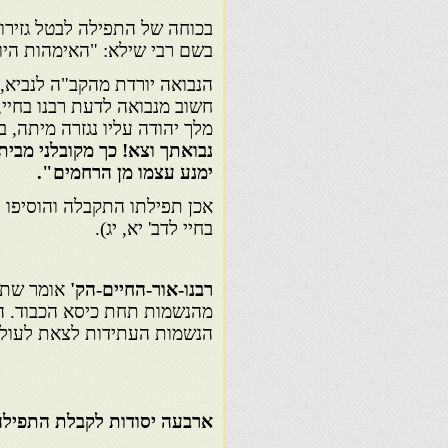
בכוחה של התפילה לבטל גזירות
בשם רבי שילא: "האימהות היו
הנבואה יורדת מהקב"ה לנביא, 
חשוב מנבואה לדעת רבנו בחיי,
מלך יהודה עליו נגזרה מיתה, 
נבואתך וצא! כך מקובלני מבית
ימנע עצמו מן הרחמים".
בחיי לדב' יא, יג).
רבנו-אור-החיים-הק'
אומר שתפי
מהנשמות תחת כיסא הכבוד. הן
הנשמות העתידות לצאת לעול
ארבעה יסודות לקבלת התפילה