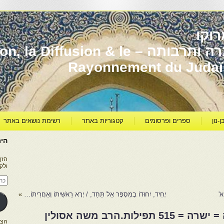
וקו
יהדות מרוקו עברה ותרבותה – usion & le
Rayonnement du Juda
ן-נון
ספרים ופרסומים
קטגוריות באתר
רשימת נושאים באתר
היר
הזן
ולק
כתו
דוא
אלק
יָחִיד, יִחוּדוֹ בְמִסְפָּר אַל תֵּחַד, / יְרָא רֵאשִׁיתוֹ וְאַחֲרִיתוֹ…
»
וואתחנן = תפלה = שירה = ישרה = 515 תפילות.הרב משה אסולין
הצטרפו ל