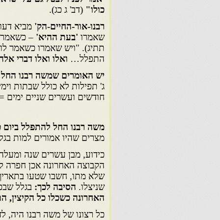
כולו"
(דב' ג כג).
רבנו-אור-החיים-הק'
מביא דעות
שאמרו
'בעת ההיא'
– כשאמר לו
תתיג). "ויש שאמרו כשאמר לו
התפלל…
ואלו ואלו דברי אלה
יש האומרים שמשה רבנו החל א
ג' תפילות לא כולל שבתות וימי
חודשים ועשרים שניים ימים = 515 תפילות
משה רבנו
החל להתפלל ביום ט
מצרים שהיו אמורים למות בגל
כידוע, מבן עשרים שנה ומעלה,
הקבוצה האחרונה אכן חפרה לה
שלא מתו, חשבו שטעו בתאריך ט
שניצלו.
הסיבה לכך:
בגלל שבכל
האחרונה כשכלו כל הקיצין, ה
כל רצונו של משה רבנו היה, ל