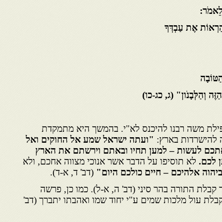
לֵאמֹר:
רְאוֹת אֶת עַבְדְּךָ
טּוֹבָה
זֶּה וְהַלְּבָנֹון"
(ג, כג-כו)
לת משה רבנו להיכנס לא"י. בהמשך היא מתמקדת
ה להישרדות בארץ:
"ועתה ישראל שמע אל החוקים ואל
תכם לעשות – למען תחיו ובאתם וירשתם את הארץ
 לכם.
לא תוסיפו על הדבר אשר אנוכי מצווה אחכם, ולא
יהוה אלהיכם – חיים כולכם היום"
(דב' ד, א-ד).
בלת התורה בהר סיני (דב' ה, א-ל). כמו כן, פרשה
לת עול מלכות שמים ע"י יחוד שמו ואהבתו יתברך (דב'