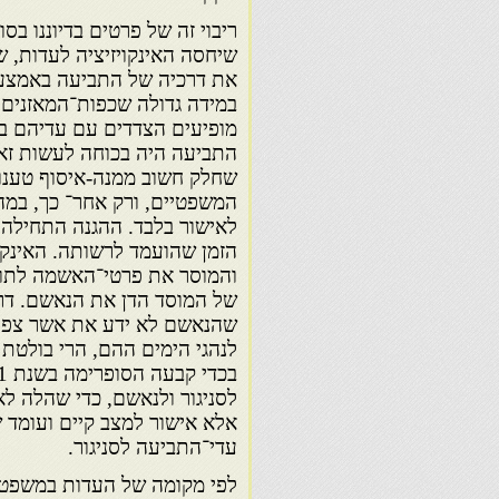
ריבוי זה של פרטים בדיוננו ב
שיחסה האינקויזיציה לעדות, ש
את דרכיה של התביעה באמצעות
במידה גדולה שכפות־המאזנים 
מופיעים הצדדים עם עדיהם בגל
התביעה היה בכוחה לעשות זאת
שחלק חשוב ממנה-איסוף טענו
המשפטיים, ורק אחר־ כך, במה
לאישור בלבד. ההגנה התחילה
הזמן שהועמד לרשותה. האינקו
והמוסר את פרטי־האשמה לתובע
של המוסד הדן את הנאשם. דרכ
שהנאשם לא ידע את אשר צפוי 
לנהגי הימים ההם, הרי בולטת ש
לסניגור ולנאשם, כדי שהלה לא
אלא אישור למצב קיים ועומד
עדי־התביעה לסניגור.
לפי מקומה של העדות במשפט־הא