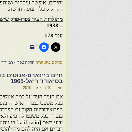
יחידים, איפשר עיסקות ושותפוי
הקהל קיבלו תנופה חדשה.
מתולדות העיר צפרו-פרק שישה
.
– 1938
עמ' 178
פורסם בקטגוריה
קהלת צפרו - רבי דוד ע
חיים ביינארט-אנוסים בדי
בסיאודד ריאל-1965
תאריך
10 בדצמבר 2019
אם העיד העֵד על כמה אנוסים
בכל משפט בנפרד ואושרה בנפר
הפרוצידורלית הקובעת הפרדה
בנפרד בכל משפט להופיע ולא
ידוע בשם [atio
דברים אם היה להם מה להוסי