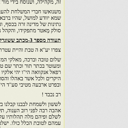
זה, מקהילה, ושנוסח בידי מור א
משנואשו חברי המשלחת להעבי
שמא יוודע למושל, שהיו ברבאט
נתינות של מדינה זרה בכסף, ו
סולק מָאטר מתפקידו, והקהל נ
תעודה מספר 3-מכתב ששוגרלרבי רפאל אנקוואה ז"ל
צפרו יע"א ה טבת והיית עטר
שלום טובה וברכה, מאלקי המער
ומעוטר בכתר תור וכתר שם טוב
רפאל אנקוואה הי"ו יהי אלקיו ע
היקרים ולכל אשר באהלו והסר
ובפרט ארבעה מטיבי סע"ד הי"ו
רב נכבד !
לששון ולשמחת לבבנו קבלנו בש
אהבה רבה לפני רוב הענוה, תש
לשלם ופיהם מלה תהלותיו על
עמהם לטובת הכלל כולו. ישלם