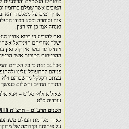
כוחותינו הגשמיים והרוחניים ל
הטובים אשר שמלם כרחמיו וכר
יאריך ימים על ממלכתו והא ובנ
צנה וסוחרה וכסא כבודו הנעלה 
ואנחה אמן כן יהי רצון.
זאת להודיע כי בבוא אחינו הנ
ישלח אחריהם הזיניראל אשר 
ויוחילו עד בוש ואין קול ואין 
ההבטחות הטובות אשר הבטיחו
אבל גם זאת כי כל השרים וה
פניהם להתעולל עלינו ולהתנפל ע
עצתם ויקלקל מחשבותם ולא תע
התורה החיים והשלום כנפשך ש
שאול אזולאי סל"ט – אבא אל
עובדיה ס"ט
השנים תרע"ט – תרצ"ח 1918 – 1938
לאחר מלחמת העולם משנתפנת
על פיתוחה וקידומה של מרוקו