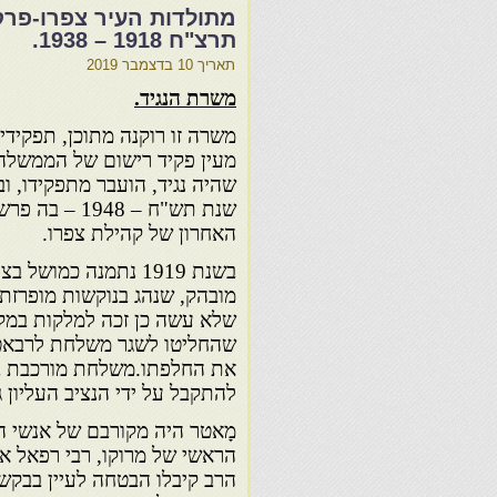
מתולדות העיר צפרו-פרק
תרצ"ח 1918 – 1938.
תאריך
10 בדצמבר 2019
משרת הנגיד.
משרה זו רוקנה מתוכן, תפקידי
מעין פקיד רישום של הממשלה,
שהיה נגיד, הועבר מתפקידו, ו
שנת תש"ח – 8
האחרון של קהילת צפרו.
מובהק, שנהג בנוקשות מופרזת כ
שלא עשה כן זכה למלקות במקל
שהחליטו לשגר משלחת לרבאט ע
את החלפתו.משלחת מורכבת בח
להתקבל על ידי הנציב העליון ג
מָאטר היה מקורבם של אנשי המ
הראשי של מרוקו, רבי רפאל א
הרב קיבלו הבטחה לעיין בבקשת