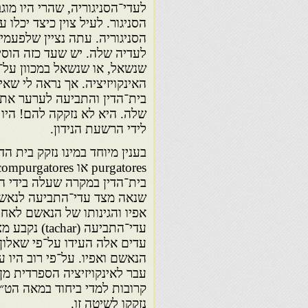
לעדי־הסניגוריה, שהרי היו מוג
הסניגור. לעיל צוין כיצד יכלו
הסניגוריה. עתה נציין שלפעמי
לעדיה שלה. יש שעד כזה הוס
שנשאל, או שנשאל במכוון על־
האינקויזיציה. אך נראה לי שאי
בית־הדין והתביעה לערער את 
שלה. היא לא נזקקה להם! היו
לידי הרשעת הנידון.
בית־הדין במקרה שעלה בידי ה
שנאה מצד עדי־התביעה לנאשם.
עדי־התביעה 
עדים אלה העידו על־פי שאלון 
הנאשם ואפיו. על־פי רוב היו ע
עבר לאינקויזיציה הספרדית מן
קרובות למדי ביחוד במאה הט״
נזקקו לשיטה זו.