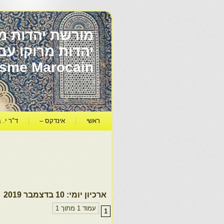
מורשת יהדות מר
ïsme Marocain
ראשי
אינדקס –
ד"ר י. ב
ארכיון יומי:
10 בדצמבר 2019
עמוד 1 מתוך 1
1