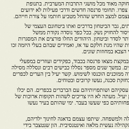
חוקה מאוד מכל מושגי התרבות המערבית. בתנופת
רו. תחומי פרנסה חדשים ודרכי פעילות לא ידועים
 עצמם למצב החדש שהחל מטביע חותמו על צורת חייהם.
ם, גבר הביטחון בדרכים ואתו ביטחונם העצמי של
יסור להחזיק נשק. בכל כפר נוסדה נקודת ממשל
גה בין היתר לסדר וביטחון. היהודים החלו פורצים את המסגרות
ת שהיו מנת חלקם עד אז, ואמידים שבהם בעלי היזמה זכו
 הצבא במחוזות שונים.
במקצת מצאו פרנסה בכבוד, כפקידים ועוזרים במפעלי
. במשך שנים מספר נסללו כבישים רבים ונסללה מסילה
 ממוכנים הוכנסו לשימוש. קשר יעיל בין הערים לכפרים
חזקת סכנה, נעשו קרובים ובטוחים.
עסקיהם ושותפויותיהם עם הברברים בכפרים. הם יכלו
יעיל. מעתה לא היו צריכים לשהות תקופות ארוכות של
חותיהם כפי שעשו בעבר. ימי שהותם בעיר נעשו
לה ולמשפחה. שיתפו עצמם בדאגה לחינוך ילדיהם,
ילה נעשית מלאה ואינטנסיבית. הון שנטצבר בידי