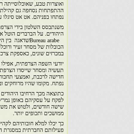
ואוצרות טבע, שאוכלוסייתה ר
ההתפתחות נסחפה גם קהילת צפ
נפתחו בפניהם. אט אט סיגלו
משנתבסס השלטון בידי הצרפתי
היהודים. על הברברים הוטל א
Bureau arabeשדא
הכובלות של מסחר זעיר ורוכלו
במכרזים שונים, כאספקת צרכי
יודעי השפה הצרפתית, אפילו 
תעשיה ומסחר שייסדו הצרפתים
חדישה לרכבת, ואמצעי תחבורה
נפתח. מקומו שהיו מרוחקים וב
כתוצאה מכך הרחיבו היהודים 
לפקח על עסקיהם באופן נמרץ 
שישה חודשים, ולטוש את משפ
ממושכים ותכופים יותר.
כך יכלו למלא חובותיהם לקהי
פעילותם החברתית במסגרת הקה