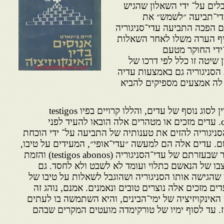
בלים על־ ידי השאלון שהגיש
 עדי־תביעה ״לשמש״ את
ם הפכה התביעה עדי־סניגוריה
יף הערה משלו לאחר השאלות
ידי החוקר מטעם
ן שיטה זו כלל לפי דרכו של
הסניגוריה גם באמצעות עדיה
 לה אמצעים מספיקים להביא
בענין מיוחד במינו נזקק בית הדין לסוג נוסף של עדים, והללו קרויים בפיו testigos
purgatores או compurgatores. עדים מזכים או מטהרים אלה הובאו להעיד לפני
סניגוריה להזים את טענותיה של התביעה על־ ידי הוכחת
 עדים אלה הם למעשה ״עדי־אופי״, המעידים על טיבו,
אפיו והגינותו של הנאשם לאחר שבעזרתם של עדי־הסניגוריה (testigos abonos) והזמת
(tachar) נקבע מצבו של הנאשם כתלוי ועומד לא לשבט ולא לחסד. גם
שהגישה אותו הסניגוריה ושהוגבל לשאלות על טיבו של
דים מזכים אלה נוצרים טובים ונאמנים. אמנם, נוהג זה
 האינקויזיציה של ימי־הבינים, והיא השתמשה בו לעתים
ז. עד לסוף ימיו של טורקימדה מועטים המקרים שבהם