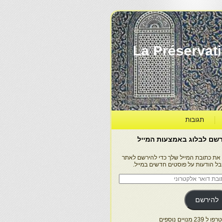
La Préservation, la Diff
תגובות
שם לבלוג באמצעות המייל
 את כתובת המייל שלך כדי להירשם לאתר
בל הודעות על פוסטים חדשים במייל.
בת
ר
טרוני
להירשם
 239 מנויים נוספים