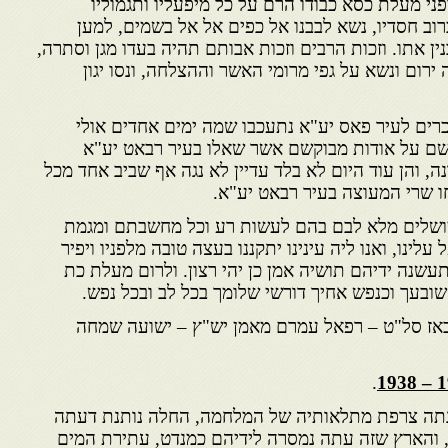
פני מעלת כסא כבודו הרם על כל מיפעליו ותגמוליו
וב חסדיו, נשא לבבנו אל כפים אל אל בשמים, למען
ין אתו. וזכות הרבים וזכות אבותם תהיה בעדו מגן וסתרה,
ירום ונשא על גפי מרומי האשר וההצלחה, ונסו יגון
זכרים לעיר פאס יע"א נתעכבו שמה ימים אחדים אולי
שם על אודות מבוקשם אשר שאלו בעיר רבאט יע"א
עונה, והן עוד היום לא בלד עדיין לא נגה אף שביב אחד מכל
 שרי המעוצה בעיר רבאט יע"א.
מושלים מלא לבם בהם לעשות רע וכל מחשבתם ומגמת
לינו, ואנו ליה עינינו יתקננו בעצה טובה מלפניו ויפיר
שנה ידיהם תושיה אמן כן יהי רצון. ולרום מעלת כת
ובעך וכנפש אחיך דורשי שלומך בכל לב ובכל נפש.
באז סל"ט – רפאל עמרם מאמן יש"ץ – ישועה שמחה
.
ה צרפת מתלאותיה של המלחמה, החלה נותנת דעתה
, והארץ שזה עתה נמסרה לידיהם כמנדט, עתירת המים