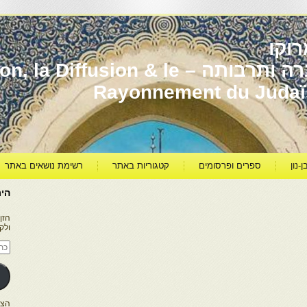
וקו
יהדות מרוקו עברה ותרבותה – usion & le
Rayonnement du Juda
ן-נון
ספרים ופרסומים
קטגוריות באתר
רשימת נושאים באתר
היר
הזן
ולק
כתו
דוא
אלק
הצטרפו ל