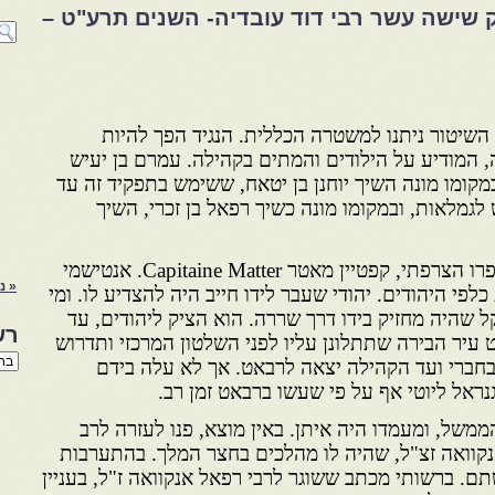
 שישה עשר רבי דוד עובדיה- השנים תרע"ט –
 השיטור ניתנו למשטרה הכללית. הנגיד הפך להיות
 המודיע על הילודים והמתים בקהילה. עמרם בן יעיש
במקומו מונה השיך יוחנן בן יטאח, ששימש בתפקיד זה עד
194 – בה פרש לגמלאות, ובמקומו מונה כשיך רפאל בן זכרי, השיך
בשנת 1919 נתמנה כמושל בצפרו הצרפתי, קפטיין מאטר Capitaine Matter. אנטישמי
« נ
לפי היהודים. יהודי שעבר לידו חייב היה להצדיע לו. ומי
 שהיה מחזיק בידו דרך שררה. הוא הציק ליהודים, עד
רש
יר הבירה שתתלונן עליו לפני השלטון המרכזי ותדרוש
רשי
ברי ועד הקהילה יצאה לרבאט. אך לא עלה בידם
הנו
נראל ליוטי אף על פי שעשו ברבאט זמן רב.
באת
משל, ומעמדו היה איתן. באין מוצא, פנו לעזרה לרב
נקוואה זצ"ל, שהיה לו מהלכים בחצר המלך. בהתערבות
ם. ברשותי מכתב ששוגר לרבי רפאל אנקוואה ז"ל, בעניין