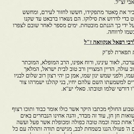
בי זצ"ל.
ר את מָאטר מתפקידו, חששו לחזור לעירם, ומחשש
 כדי לדרוש את סילוקו. הם נשארו ברבאט עד שקנו
על ידי כך הגנתם מובטחת. ימים מספר לאחר שובם לצפרו
שמו לרווחה.
ת תפארת לפ"ק
כה, לאור עינינו, ורוח אפינו, הרב המופלא, המוכתר
 עולה, הדיין המצויין ורב טוב לבית ישראל, המלאך
מו, ולפני שמש ינון שמו, אמן כן יהי רצון רוב שלום לבניו
ים למשמעתו השם עלהם יחיו, בני קהלנו ישמרהו צור
 דורשי שלמו וטובתו. סאלי יע"א.
בוע החולף מכתבו היקר אשר כולו אומר כבוד ותוכו רצוף
ואות חן חן, עוד זה מבדר, והנה אחינו הנבחרים באים
 אחת כמה וכמה טובה כפולה ומכופלת אשר פעל ועשה
 ה' פעולו.הננו בשמחת לבב, מגישים תודה ותהלה עם כל