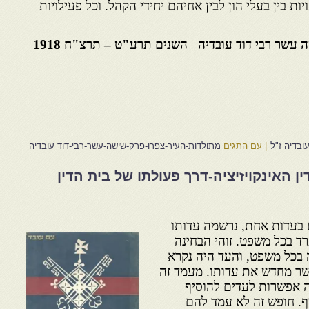
ות בין בעלי הון לבין אחיהם יחידי הקהל. וכל פעילויות
 עשר רבי דוד עובדיה
–
השנים תרע"ט – תרצ"ח 1918
ובדיה ז"ל
|
עם התגים
מתולדות-העיר-צפרו-פרק-שישה-עשר-רבי-דוד עובדיה
ן האינקויזיציה-דרך פעולתו של בית הדין
 בעדות אחת, נרשמה עדותו
ד בכל משפט. זוהי הבחינה
 בכל משפט, והעד היה נקרא
שר מחדש את עדותו. מעמד זה
ratific] בו ניתנה אפשרות לעדים להוסיף
ף. חופש זה לא עמד להם