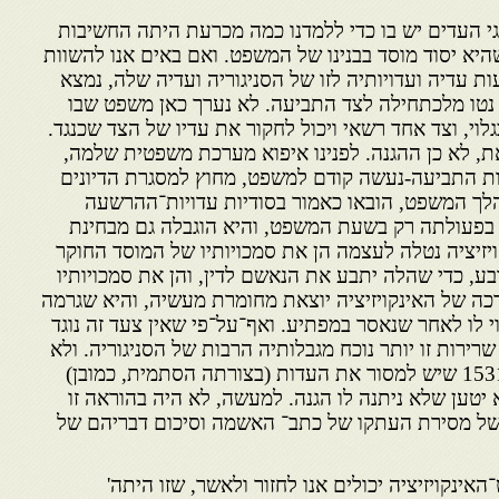
סוגי העדים יש בו כדי ללמדנו כמה מכרעת היתה החשיבות
היא יסוד מוסד בבנינו של המשפט. ואם באים אנו להשוות
 עדיה ועדויותיה לזו של הסניגוריה ועדיה שלה, נמצא
נטו מלכתחילה לצד התביעה. לא נערך כאן משפט שבו
וי, וצד אחד רשאי ויכול לחקור את עדיו של הצד שכנגד.
, לא כן ההגנה. לפנינו איפוא מערכת משפטית שלמה,
ת התביעה-נעשה קודם למשפט, מחוץ למסגרת הדיונים
לך המשפט, הובאו כאמור בסודיות עדויות־ההרשעה
 בפעולתה רק בשעת המשפט, והיא הוגבלה גם מבחינת
יזיציה נטלה לעצמה הן את סמכויותיו של המוסד החוקר
, כדי שהלה יתבע את הנאשם לדין, והן את סמכויותיו
ה של האינקויזיציה יוצאת מחומרת מעשיה, והיא שגרמה
לו לאחר שנאסר במפתיע. ואף־על־פי שאין צעד זה נוגד
רירות זו יותר נוכח מגבלותיה הרבות של הסניגוריה. ולא
בכדי קבעה הסופרימה בשנת 1531 שיש למסור את העדות (בצורתה הסתמית, כמובן)
 יטען שלא ניתנה לו הגנה. למעשה, לא היה בהוראה זו
 של מסירת העתקו של כתב־ האשמה וסיכום דבריהם של
ינקויזיציה יכולים אנו לחזור ולאשר, שזו היתה'