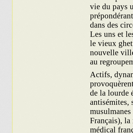
vie du pays 
prépondérante
dans des circ
Les uns et le
le vieux ghet
nouvelle vil
au regroupem
Actifs, dynam
provoquèrent 
de la lourde 
antisémites, 
musulmanes (
Français), la
médical franç