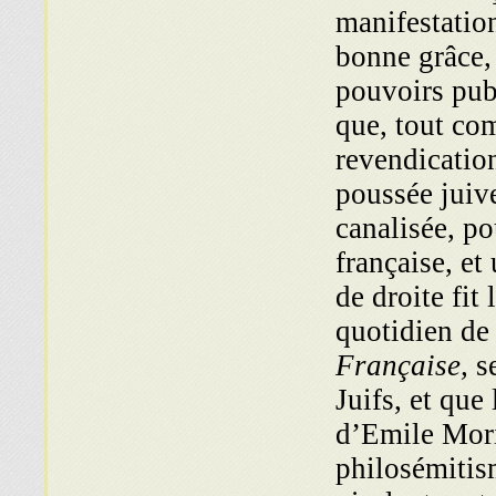
manifestation
bonne grâce, 
pouvoirs pub
que, tout com
revendication
poussée juive
canalisée, po
française, et
de droite fit
quotidien de
Française,
se
Juifs, et que
d’Emile Mori
philosémitis