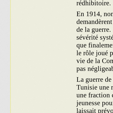
rédhibitoire.
En 1914, nom
demandèrent 
de la guerre.
sévérité syst
que finaleme
le rôle joué 
vie de la Co
pas négligea
La guerre de
Tunisie une r
une fraction
jeunesse pour
laissait prév