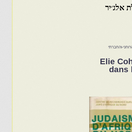
 אלג׳יר
רוחני-והחברתי
Elie Co
dans l