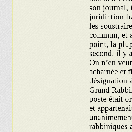
son journal,
juridiction f
les soustraire
commun, et a
point, la plu
second, il y 
On n’en veut 
acharnée et f
désignation 
Grand Rabbin
poste était o
et appartenai
unanimement r
rabbiniques 