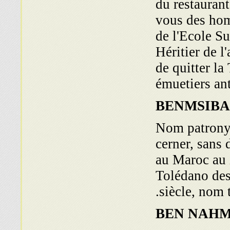
du restauran
vous des homm
de l'Ecole Su
Héritier de l'
de quitter la
émuetiers ant
BENMSIBA
Nom patronym
cerner, sans 
au Maroc au X
Tolédano de
siècle, nom 
BEN NAH