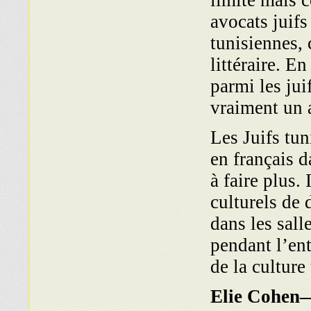
limité mais c
avocats juifs
tunisiennes, 
littéraire. E
parmi les jui
vraiment un a
Les Juifs tun
en français d
à faire plus.
culturels de d
dans les sall
pendant l’en
de la culture 
E
li
e Cohen—