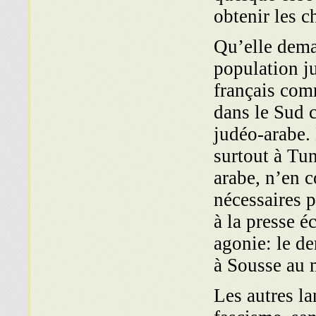
obtenir les c
Qu’elle dema
population ju
français com
dans le Sud c
judéo-arabe. 
surtout à Tun
arabe, n’en 
nécessaires 
à la presse é
agonie: le de
à Sousse au 
Les autres la