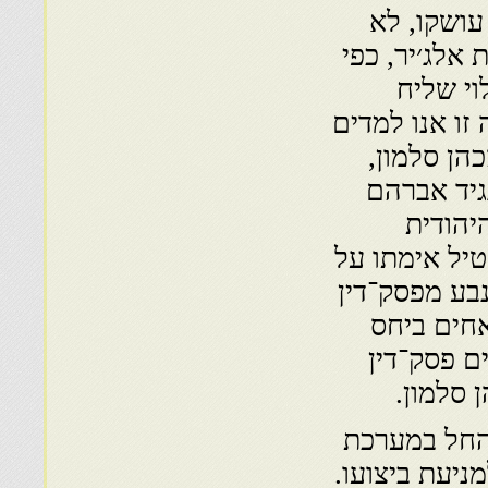
עושקו, לא
 אלג׳יר, כפי
י שליח
״ה(1795).״ מתשובה זו אנו למדים
כהן סלמון,
גיד אברהם
יהודית
טיל אימתו על
נבע מפסק־דין
אחים ביחס
ם פסק־דין
 סלמון.
 החל במערכת
ניעת ביצועו.