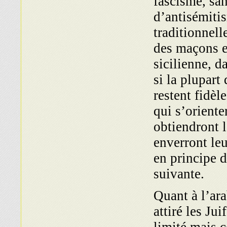
fascisme, sa
d’antisémitis
traditionnell
des maçons e
sicilienne, d
si la plupart 
restent fidèl
qui s’oriente
obtiendront l
enverront leu
en principe d
suivante.
Quant à l’ara
attiré les Ju