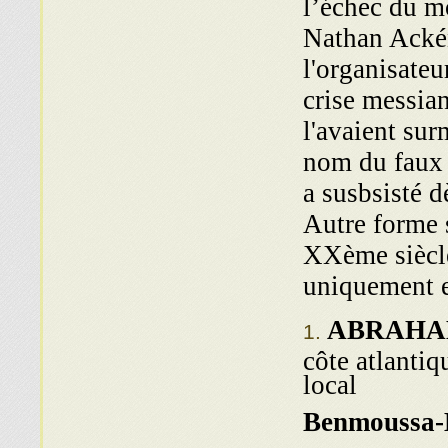
l’échec du m
Nathan Ackéna
l'organisateu
crise messia
l'avaient su
nom du faux 
a susbsisté 
Autre forme s
XXème siècle
uniquement e
ABRAHA
côte atlantiq
local
Benmoussa-