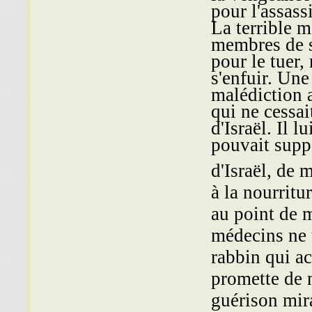
pour l'assassi
La terrible 
membres de sa
pour le tuer,
s'enfuir. Une
malédiction 
qui ne cessai
d'Israël. Il 
pouvait supp
d'Israël, de 
à la nourritu
au point de 
médecins ne 
rabbin qui ac
promette de n
guérison mir