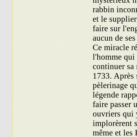
mystérieux ma
rabbin inconn
et le supplie
faire sur l'e
aucun de ses 
Ce miracle r
l'homme qui é
continuer sa 
1733. Après 
pèlerinage qu
légende rapp
faire passer 
ouvriers qui 
implorèrent 
même et les F