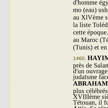
d'homme égyp
mo (eau) ush
au XlVème si
la liste Tol
cette époque
au Maroc (Té
(Tunis) et en
HAYI
près de Sala
d'un ouvrage 
judaïsme face
ABRAHAM
plus célébré
XVIIIème sièc
Tétouan, il 
Attia. Sa rép