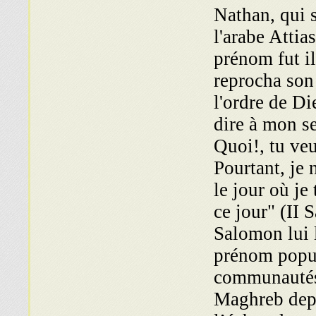
Nathan, qui s
l'arabe Atti
prénom fut il
reprocha son 
l'ordre de Di
dire à mon se
Quoi!, tu ve
Pourtant, je 
le jour où je 
ce jour" (II 
Salomon lui l
prénom popul
communautés 
Maghreb depu