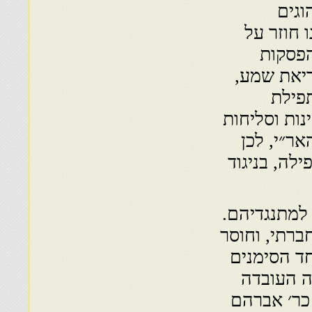
וגים
 חוזר על
הפסקות
ריאת שמע,
תפילת
נות וסליחות
אר״י, לכן
לה, בניגוד
למתנגדיהם.
ברתי, וחוסר
ד הסימנים
ה העובדה
כר׳ אברהם