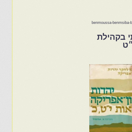
benmoussa-benmsiba-b
י בקהילת
״ט