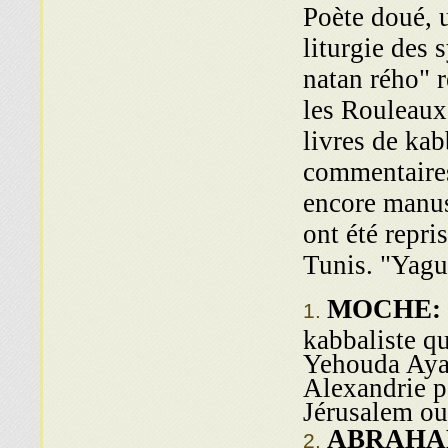
Poète doué, u
liturgie des
natan rého" r
les Rouleaux 
livres de kab
commen­taire
encore manus
ont été repri
Tunis. "Yagu
MOCHE:
kabbaliste q
Yehouda Ayac
Alexandrie pe
Jérusalem ou 
ABRAHA