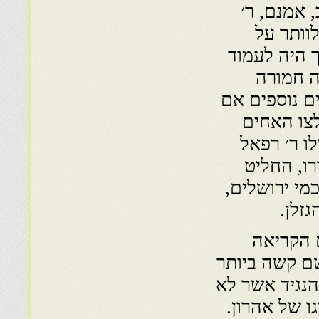
 אמנם, ר׳
וותר על
ך היה לעמוד
נה חמורה
ים נוספים אם
לצו האחים
לו ר׳ רפאל
ו, החליט
מי ירושלים,
זלן.
 הקריאה
ם קשה ביותר
נגיד אשר לא
ו של אהרון.