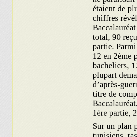
étaient de p
chiffres révé
Baccalauréat 
total, 90 re
partie. Parmi
12 en 2ème pa
bacheliers, 1
plupart deman
d’après-guerr
titre de com
Baccalauréat
1ère partie, 
Sur un plan p
tunisiens, r