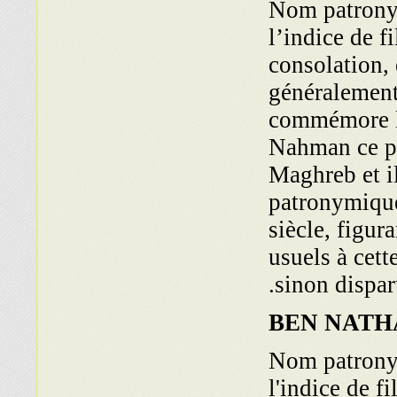
Nom patronym
l’indice de 
consolation,
généralement
commémore la
Nahman ce pr
Maghreb et i
patronymique
siècle, figur
usuels à cet
sinon dispar
BEN NATH
Nom patronym
l'indice de f