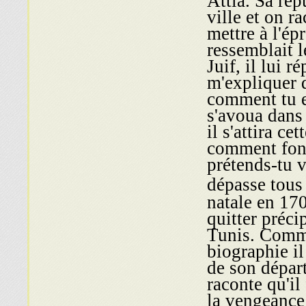
ville et on r
mettre à l'ép
ressemblait l
Juif, il lui 
m'expliquer 
comment tu e
s'avoua dans 
il s'attira ce
comment fonc
prétends-tu 
dépasse tou
natale en 170
quitter préc
Tunis. Comme
biographie il
de son dépar
raconte qu'il
la vengeance 