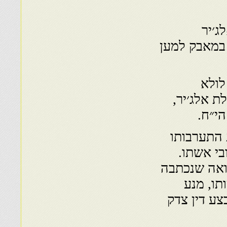
ג׳יר
 במאבק למען
לולא
 אלג׳יר,
י״ח.
 התערבותו
בי אשתו.
וואה שנכתבה
למותו, מנע
צע דין צדק