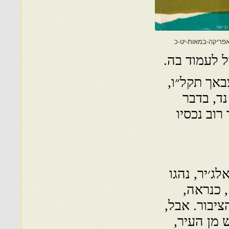
אפריקה-במאות-יט-כ
ל לעמוד בה.
באך תקל״ו,
ד, בדבר
רוב נכסיו
ג׳יר, נהגו
 כנראה,
ציבור. אבל,
 מן העיר,