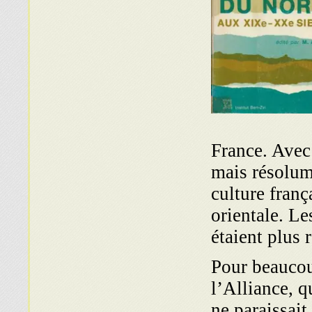
France. Avec 
mais résolume
culture franç
orientale. Le
étaient plus 
Pour beaucoup
l’Alliance, q
ne paraissait