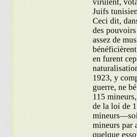
virulent, vo
Juifs tunisie
Ceci dit, dan
des pouvoirs
assez de musu
bénéficièren
en furent ce
naturalisatio
1923, y comp
guerre, ne bé
115 mineurs,
de la loi de
mineurs—soit
mineurs par 
quelque esso