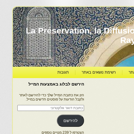
עברה ותרבותה – La Préservation, la Diffusion & le
Ra
תר
רשימת נושאים באתר
תגובות
הירשם לבלוג באמצעות המייל
הזן את כתובת המייל שלך כדי להירשם לאתר
ולקבל הודעות על פוסטים חדשים במייל.
כתובת
דואר
אלקטרוני
להירשם
הצטרפו ל 239 מנויים נוספים