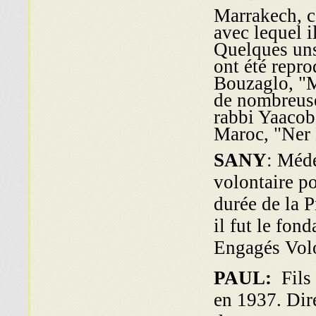
Marrakech, 
avec lequel i
Quelques uns
ont été repro
Bouzaglo, "M
de nombreuse
rabbi Yaacob
Maroc, "Ner
SANY
: Méde
volontaire po
durée de la 
il fut le fond
Engagés Volon
PAUL:
Fils
en 1937. Dire