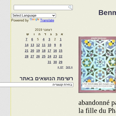
Benm
Powered by
Translate
דצמבר 2019
א
ב
ג
ד
ה
ו
ש
7
6
5
4
3
2
1
14
13
12
11
10
9
8
21
20
19
18
17
16
15
28
27
26
25
24
23
22
31
30
29
« נוב
ינו »
רשימת הנושאים באתר
רשימת
הנושאים
באתר
abandonné par
la fille du P