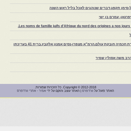
-סימן תקפג-דברים שנוהגים לאכל בליל ראש השנה
רגאן- עמרם בן ישי
Les noms de famille juifs d'Afrique du nord des origines a nos jou
צפרו – קהילה יהודית קטנה במרוקו, ויצירת חכמיה חובקת עולם.הרמ"א מצפרו-נסים אמנון אלקבץ.ברית 41 בעריכתו
רב משה אסולין שמיר
Copyright © 2012-2018. כל הזכויות שמורות.
האתר פועל על
וורדפרס
| האתר עוצב והוקם על ידי
אמיר - אתרי וורדפרס