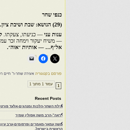
כנפי שחר
(
29
) הנושא: שבת ושיבת ציון.
ענות עני
— כניעתו, צעקתו.
ל
— משיח יעקור וימחה זכר עמלק
אל״ף… — אותיות ״אוה״.
פורסם בקטגוריה
אעירה שחר-ר' חיים ר
עמוד 1 מתוך 1
1
Recent Posts
אילת השחר-הלכות ומנהגים-אלעד פורטל-
"ראה"-הרב משה אסולין שמיר
משה עמאר-מאמרים ופרסומים-ערב עיון ב
הראשית בישראל.