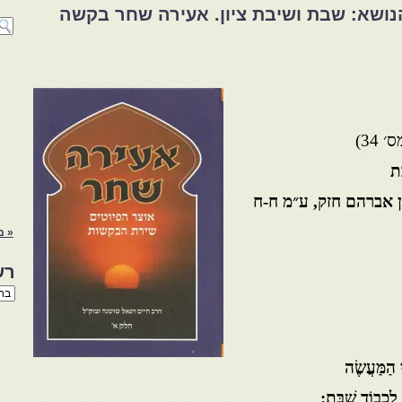
בַּת-הנושא: שבת ושיבת ציון. אעירה שחר בקשה
34)
ַת
בן אברהם חזק, ע״מ ח-ח
« מ
רש
רשי
הנו
באת
 הַמַּעֲשֶׂה
ב לִכְבוֹד שַׁבָּת: