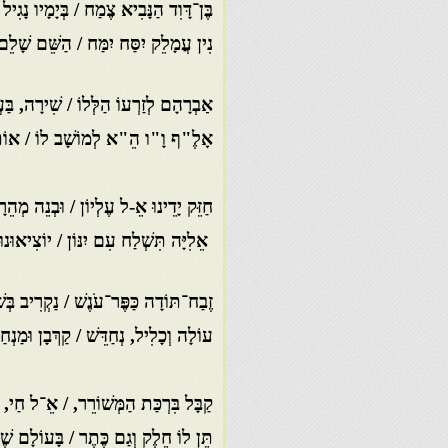
בֶּן־דָּוִד הַנָּבִיא צֶמַח / בְּיָמָיו נָגִיל 
נִין עֲמָלֵק יִסַּח יִמַּח / הַשֵּׁם שָׁלֵם
אַבְרָהָם לְזַרְעוֹ הַלְּלוֹ / שִׁירָה, בּ
אָלֶ"ף וָ"ו הֵ"א לְמוֹשָׁב לוֹ / אוֹתָנו
חַזֵּק יָדֵינוּ אֵ-ל עֶלְיוֹן / וּבְנֵה מְהֵר
אֵלִיָּה תִּשְׁלַח עִם יִנּוֹן / יוֹצִיאוּנוּ
זֶבַח־תּוֹדָה כַּפֶּר־עֹנֶשׁ / נַקְרִיב בְּשׁ
עוֹלָה וְכָלִיל, נְחַדֵּשׁ / קַךְבָן וּמַנ
קַבָּל בִּרְכַּת הַמְּשׁוֹרֵר, / אֵ־ל חַי, 
תֵּן לוֹ חֵלֶק וְגַם כֶּתֶר / בָּעוֹלָם שֶׁכּ