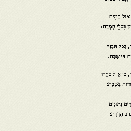
ן אַיִל תָּמִים
ִן בִּכְלֵי חֶמְדׇּת:
ֹרָה, וְאַל תִּבְזֶה —
ֹ דֵּי שַׁבָּת:
, כִּי אַ-ל בְּחָרוֹ
ּדוֹת בְּשַׁבָּת:
ָרִים נְתוּנִים
ְּרֹב הַדְרָת: