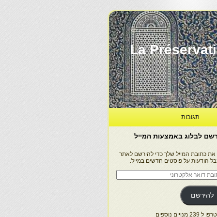
La Préservation, la Diff
תגובות
שם לבלוג באמצעות המייל
 את כתובת המייל שלך כדי להירשם לאתר
בל הודעות על פוסטים חדשים במייל.
בת
ר
טרוני
להירשם
 239 מנויים נוספים