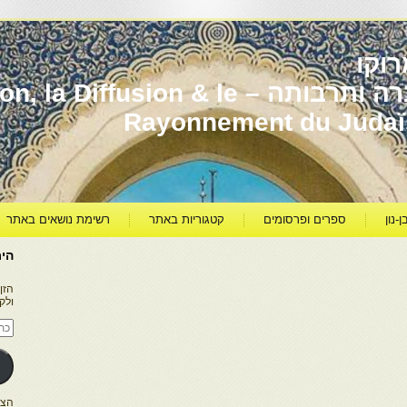
וקו
יהדות מרוקו עברה ותרבותה – usion & le
Rayonnement du Juda
ן-נון
ספרים ופרסומים
קטגוריות באתר
רשימת נושאים באתר
היר
הזן
ולק
כתו
דוא
אלק
הצטרפו ל