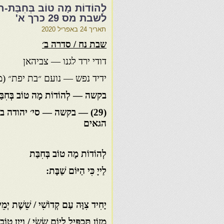
לְהוֹדוֹת מָה טוֹב בְּחִ
לשבת מס 29 כרך א'
תאריך
24 באפריל 2020
שבת נח / סדרה ב׳
דודי ירד לגנו — צביהאן
ידיד נפש — נועם ״בת יפת״ (מס׳ 
בקשה — לְהוֹדוֹת מָה טוֹב בְּחִבּ
(29) — בקשה — סי׳ יהודה 
הגאים
לְהוֹדוֹת מָה טוֹב בְּחִבַּת
לַייָ כִּי הַיּוֹם שַׁבָּת:
יָחִיד צִוָּה עַם קְדוֹשִׁי / שֵׁשֶׁת יְמֵי
מָזוֹן תַּכְפִּיל לְיוֹם שָׂשִׂי / וְיַיִן טוֹ