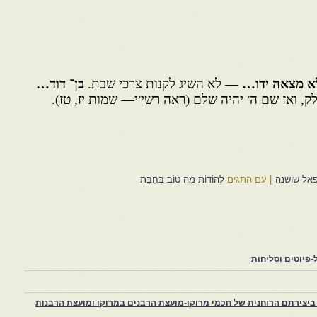
א מצאה ידו…
— לא השיג לקנות צרכי שבת.
בן־ דוד…
, ואז שם ה׳ יהיה שלם (ראה רשי׳י— שמות יז, טז).
פאל שושנה
|
עם התגים
לְהוֹדוֹת-מָה-טוֹב-בְּחִבַּת
פיוטים וסליחות
יצירתם הרוחנית של חכמי מרוקו-מועצת הרבנים במרוקו ומועצת הרבנות