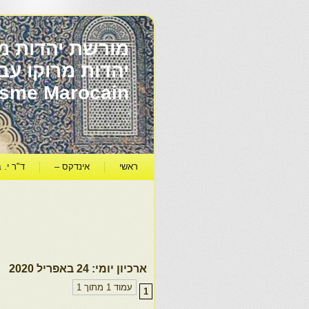
מורשת יהדות מר
ïsme Marocain
ראשי
אינדקס –
ד"ר י. ב
ארכיון יומי:
24 באפריל 2020
עמוד 1 מתוך 1
1