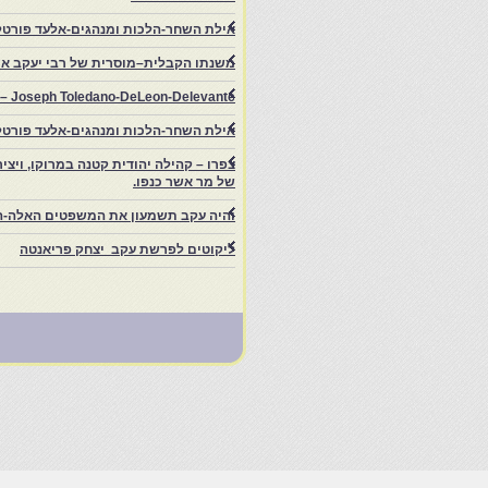
אילת השחר-הלכות ומנהגים-אלעד פורטל
משנתו הקבלית–מוסרית של רבי יעקב איפ
rs – Joseph Toledano-DeLeon-Delevante.
אילת השחר-הלכות ומנהגים-אלעד פורטל
של מר אשר כנפו.
והיה עקב תשמעון את המשפטים האלה-ה
ליקוטים לפרשת עקב יצחק פריאנטה