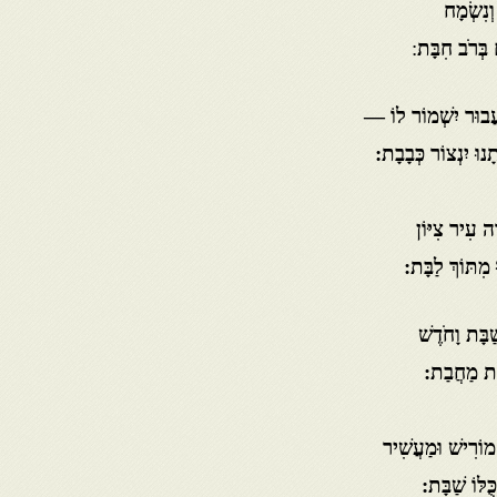
וְנִשְׂמָח
 בְּרֹב חִבָּת
:
ַעֲבוּר יִשְׁמוֹר לוֹ —
ּ יִנְצוֹר כְּבָבָת:
ָה עִיר צִיּוֹן
 מִתּוֹךְ לַבָּת:
ַבָּת וָחֹדֶשׁ
ְחַת מַחֲבַת:
מוֹרִישׁ וּמַעֲשִׁיר
ֻלּוֹ שַׁבָּת: