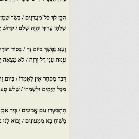
הַכֵּן לָךְ כֹּל־מַעֲדַנִּים / בָּשָׂר שָׁמֵ
שֻׁלְחָן עָרוּךְ יִהְיֶה שָׁלֵם / קִדּוּשׁ יַי
וְעַנֵּג נַפְשָׁךְ בְּיוֹם זֶה / בְּסוֹד תּו
עֱנוּת עָנִי דַּל וְרָזֶה / לֹא מָצְאָה יָדו
דְּבַר מִסְחָר אֵין לְאָמְרוֹ / בְּיוֹם זֶה
מִכָּל הַיָּמִים וּלְשָׁמְרוֹ / שָׁלֹשׁ סְעו
הִתְבַּשְּׂרוּ עַם אֱמוּנִים / בְּיַד אַכְז
מָשִׁיחַ בָּא מִמְּעוֹנִים / יָבוֹא לָנוּ ב