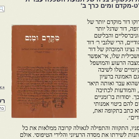
-מקדם ומים כרך ב'
וקו דור מוקדם יותר של
ה, דור שדגל יותר
ניברסליים והבליטם
יים, הרי שלגבי ר׳ דוד
 נציגו המובהק של דור
משכילית שלו, אי־אפשר
מצבה הרעוע והמושפל
יומיים שלו לשיבה
ם האמונה ברעיון
ת שהוא עבר ואותה תיאר
« א
ה, והמודעות לכתיבה
. יסודות בו־זמניים
רש
 להם ביטוי אמנותי
רשי
וא כתב בתקופה זאת,
הנו
דים״.
באת
פניו, התקווה והתפילה לגאולה קרובה ממלאות את כל
ותנות לשירתו את מסדה הרעיוני והלירי הטיפוסי. אולם