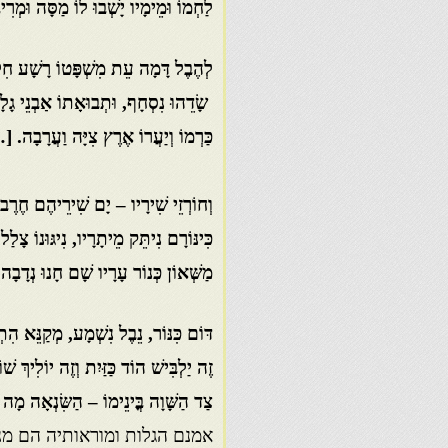
לַחְמוֹ וּמֵימָיו יָשְׁבוּ לוֹ מַסָּה וּמְרִי
לְהֶבֶל דָּמָה עֵת מִשְׁפָּטוֹ רָשָׁע חִל
שָׂדֵהוּ נִסְחָף, וּתְבוּאָתוֹ אַבְנֵי גָלָ
כַּרְמוֹ וְיַעֲרוֹ אֶרֶץ צִיָּה וַעֲרָבָה. 
וְחוֹרְזֵי שִׁירָיו – יָם שִׁירֵיהֶם חֶרֶב
כִּינּוֹרָם נִיתֵּק מֵיתָרָיו, נִיגּוּנוֹ צָלַל,
מַשְּׁאוֹן כְּנוֹר עָרָיו שָׁם חָנוּ נְדָבָה.
דּוֹם כִּנּוֹר, נֵבֶל נִשְׁמָע, מְקַנֵּא הִתְ
זֶה יַלְבִּישׁ הוֹד כַּזַּיִת וְזֶה יוֹלִיךְ שׁו
צַד הַשָּׁוָה בֳּינֵימוֹ – הַשִּׂנְאָה מָה 
אמנם הגלות ומוראותיה הם מנ