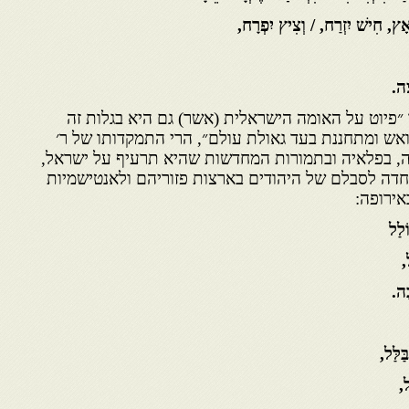
אָץ, חִישׁ יִזְרַח, / וְצִיץ יִפְרָח,
ָה.
״פיוט על האומה הישראלית (אשר) גם היא בגלות זה
אש ומתחננת בעד גאולת עולם״, הרי התמקדותו של ר׳
ה, בפלאיה ובתמורות המחדשות שהיא תרעיף על ישראל,
דה לסבלם של היהודים בארצות פזוריהם ולאנטישמיות
אירופה:
ֹלַל
,
בָה.
ַלַּל,
ל,