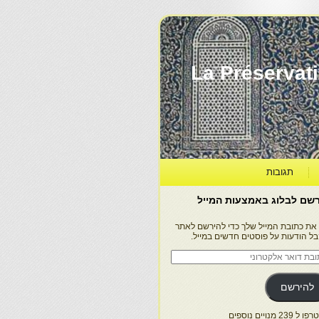
La Préservation, la Diff
תגובות
שם לבלוג באמצעות המייל
 את כתובת המייל שלך כדי להירשם לאתר
בל הודעות על פוסטים חדשים במייל.
בת
ר
טרוני
להירשם
 239 מנויים נוספים