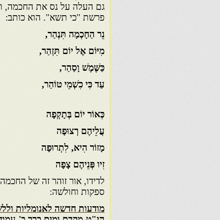
גם העלה על נס את החכמה, ו
פרשת "כי תשא". הוא כותב:
נֵר הַחָכְמָה תִּנְהַר,
מִיּוֹם אֶל יוֹם תִּזְהַר,
כַּשֶּׁמֶשׁ וָסַהַר,
עַד כִּי כִשְׁמֵי טוֹהַר,
כְּאוֹר יוֹם בְּתָקְפָה
עֲלֵיהֶם רְצוּפָה
מָזוֹר הִיא, לִתְרוּפָה
זִיו פְּנֵיהֶם צָפָה
לדידו, אור זוהר זה של החכמה
ספקות וחולשה:
מודעות חדשה לאנומליות וללש
הי"ט-מקדם ומים כרך ב'-עמוד 42