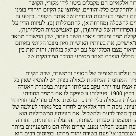
וד אלקאיים הם מקבלים ביטוי לירי מקורי, הקושר
לתהליכים כלל-יהודיים, שלחצו על הקיום היהודי בזמנו
הם נרשמו בעיתונות העברית של אותה תקופה. בקטע זה
 להשכלה (מחרוזת א), להתבוללות (ב), לעיוות הדין על
ת הפרוזודיה של שירתו(ד), וכן לאנטישמיות הכללית(ה).
מקבלת ממד ומעמד פואטי חשוב ביותר, שכן המשורר מתאר
־אישיים, את בעיותיו האישיות ואת מצבו הקיומי באותם
ור מצבו הכללי של עם ישראל בגלותו. זהות זאת בין
י הכללי הופכת לאחד מסימני ההיכר המובהקים של
ת עולמו הלאומית של הסופר והמשורר, שבה הקיום
יה המנחמת והמחזקת לגאולה בציון. יש להוסיף שאין כל
אצלו עוד יותר עקב פעילותו הציונית במסגרת האגודה
"שערי ציון", שהוקמה במוגדור בקיץ 1900. פעילותו זו סיפקה לו את הממד החוויתי
גלות והגאולה בליריות כה בולטת. אולם עוד לפני חוויותיו
ציוני, ניסה ר׳ דוד אלקאיים לחדור בכל מאודו לעולמה של
ך היצר לדעת ולהשכיל. את חוויותיו המשכיליות הוא
ההתפעמות, סערת רגשותיו, ההתעלות הרוחנית, החדווה
פח הנפש הבלתי נמנע. שירים אלה הם מהמעניינים ביותר
 שנכתבו אי־פעם בשירת יהודי מרוקו. בפיוטים רבים הוא