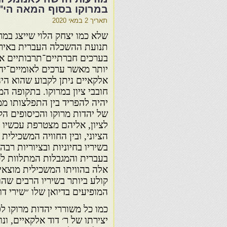
במרוקו בסוף המאה הי"ט
תאריך
2 במאי 2020
שלא כמו יצחק הלוי שייצג במר
תנועת ההשכלה העברית באירופ
בערכים חברתיים־תרבותיים או
יותר מאשר ערכים לאומיים־יהוד
אלקאיים ניתן לקבוע שהוא היה
חובבי ציון במרוקו. בתקופה ה
יהיה להפריד בין התפלצותו מ
של יהדות מרוקו והכיסופים הק
לציון, אליהם מצטרפת עכשיו ג
הציוני, ובין החוויה המשכילי
בשיריו בחיוניות ובציוריות רב
בעברית והמגבלות המתלוות לכך
אלה בהוויתו המשכילית מוצאים
קולע ביותר בשיריו הרבים שה
המופיעים בדיואן שלו ״שירי דו
כמו כל משוררי יהדות מרוקו ל
יצירתו של ר׳ דוד אלקאיים, ונ