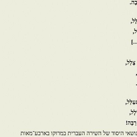
בָה
.
ָּל,
ל,
[…]
 צָלַל,
עַלַּל,
ֹלָל,
רַבָּה!
ושאי היסוד של השירה העברית במרוקו בארבע־מאות