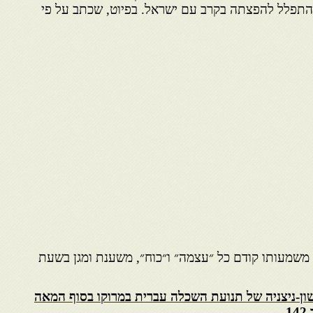
התפלל להפצתה בקרב עם ישראל. בפיוט, שכתב על פי
 משמעותו קודם כל ״עצמה״ ו״כוח״, משענת ומגן בשעת
ון-ניצניה של תנועת השכלה עברית במרוקו בסוף המאה
1