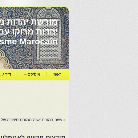
מורשת יהדות מר
ïsme Marocain
ראשי
אינדקס –
ד"ר י. ב
«
אשה במזרח-אשה ממזרח-סיפורה של היהוד
מודעות חדשה לאנומליות