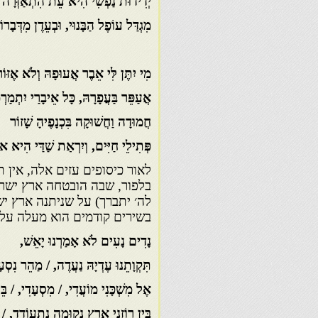
יְדִידוּת נַפְשִׁי הִיא עֵת הִתְאַזְּרָה 
מִגְדַּל עוֹפֶל הַבָּנוּי, וּבְעֵדֶן מִדְּבָרוֹ
מִי יִתֶּן לִּי אֵבֶר אֲעוּפָהּ וְלֹא אֶזּוֹ
אֲעַפֵּר בַּעֲפָרָהּ, כָּל אֵיבָרַי יִתְמַר
חֲמוּדָה וַחֲשׁוּקָה בִּכְנָפֶיהָ שָׁזוֹר
פְּתִילֵי חַיִּים, וְיִרְאַת שַׁדַּי הִיא אוֹצָ
לאור כיסופים עזים אלה, אי
בלפור, שבה הובטחה ארץ ישרא
לה׳ יתברך) על שניתנה ארץ ישר
בשירים קודמים הוא מעלה על
נָדִים נָעִים לֹא אָמַרְנוּ יָאֵשׁ,
תִּקְוָתֵנוּ עֶדְיָהּ נַעֲדֶה, / מַהֵר נִסְע
אֶל מִשְׁכָּנִי מוֹעֲדִי, / מִסְעָדִי, / בֵּ
בֵּין רוֹזְנֵי אֶרֶץ נָקוּמָה נִתְעוֹדֵד, / ג