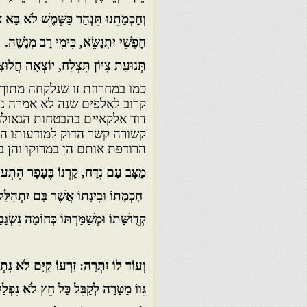
וְחָכְמָתֵנוּ תִּנְהַר כַּשֶּׁמֶשׁ לֹא בָּא 
חָפְשִׁי יִתְנַשֵּׂא, כִּימִי רַב מְנַשֶׁה.
תְּנוּעַת צִיּוֹן תִּצְלַח, יוֹצְאָה חֲלוּצ
כמו במחרוזת זו שנלקחה מתוך 
קרוב לאלפים שנה לא אמרה נו
דוד אלקאיים בהבטחות הגאול
קשורה קשר הדוק למודעותו הח
הרודפת אותם הן במרוקו והן ב
מַצָּב עַם נִדַּח, קַרְנוֹ בֶּעָפָר הִתְעו
חָכְמָתוֹ וּבִינָתוֹ אֲשֶׁר בָּם יִתְהַלַּל
קְדֻושָּׁתוֹ וּמְשַׁמַּרְתּוֹ כְּחוֹמָה נִשְׂגָּ
וְעוֹד לוֹ יִתְרָה: זַרְעוֹ קַיָּם לֹא נִתְבּ
גֵּווֹ מַטָּרָה לְקַבֵּל כָּל חֵץ לֹא נִפְלַ