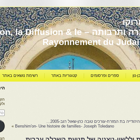
וקו
יהדות מרוקו עברה ותרבותה – usion & le
Rayonnement du Juda
ן-נון
ספרים ופרסומים
קטגוריות באתר
רשימת נושאים באתר
היר
הזן
ולק
כתו
דוא
אלק
ייה בת המזרח-עורכים טובה כהן-שאול רגב-2005…
»
Benshim'on- Une histoire de familles- Joseph Toledano
 וללשון-ניצניה של תנועת השכלה עברית
הצטרפו ל