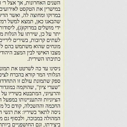
השנים האחרונות, אך אצל ר׳ ד
במישרין את הטקסט לאירועים ו
במרוקו ומחוצה לה, ואשר הדי
שהבאנו כאן, תמצא למשל רמזים
ידי מושלים במרוקו(ג), ליסודו
יתר על כן, שירתו על הגלות 
לעתים קרובות, בשירים ליריים
מונחים שהוא משתמש בהם לתיא
מצבו האישי לבין המצב היהוד
כתיבתו השירית.
ניסינו עד כה לשרטט את תמונ
הגלותי המר קורא בהכרח לציפי
ספק שתמונת עולם זו התחדדה 
והרעיוני, המתבטא בשיריו על ה
הציוניות והתעניינותו במפעל ה
החכמה וההשכלה, קודם כל מתו
ניסה לתאר בשיריו: את רגשי 
המהולה במבוכה, ולבסוף גם מ
ביצירתו, וגם החושפניים ביותר