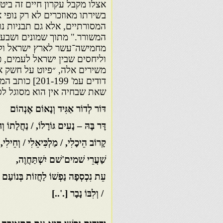
אצלו מקבל עקרון חיים זה ביט
בשירתו מאוזכרים לא רק נופי
המסורתיים, אלא גם תבניות נו
המשורר." מתוך שמונים ושבעת
מחמישה־עשר לארץ ישראל ולב
וליחסים שבין ישראל לעמים, כ
משירים אלה, ״פיוט על חשק א
דודים עמ' 99
שאת שבחיה אין הוא מסוגל לס
דּוֹר לְדוֹר אַגִּיד וְנָאוֹם אֶנְהוֹם
דָּר בָּהּ – נָעִים גּוֹרָלוֹ, / נַחֲלָתוֹ וְחֶ
קָרוֹב הֵיכָלִי, / מַלְכִּיאֵלִי / וְחֵילִי,
שַׁעֲרֵי שׁמים'שׁם יִשְׁתַּחֲוֶה,
עֵת נִכְסְפָה נַפְשׁוֹ לַחֲזוֹת בְּנוֹעַם יוֹצ
/ וְלִבּוֹ נָבָר [.'..]