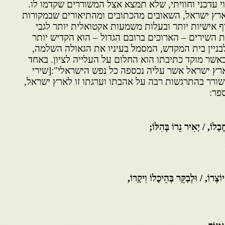
וי עדכני וחוויתי, שלא תמצא אצל המשוררים שקדמו לו.
 ארץ ישראל, השאובים מהכתובים ומהתיאורים שבמקורות
ף אישיות יותר ובעלות משמעות אקטואלית יותר לגבי
 השירים – הארוכים ברובם הגדול – הוא הקדיש יותר
ניין בית המקדש, המסמל בעיניו את הגאולה השלמה,
אשר מוקד כתיבתו הוא החלום על העלייה לציון. באחד
רץ ישראל אשר עליה נכספה כל נפש הישראלי":[שירי
201-1] כותב המשורר בהתרגשות רבה על אהבתו וערגתו זו לארץ ישראל,
פר:
בְלוֹ, / יָאִיר נֵרוֹ בְּהִלּוֹ;
ְרוֹ, / וּלְבַקֵּר בְּהֵיכָלוֹ וִיקָרוֹ,