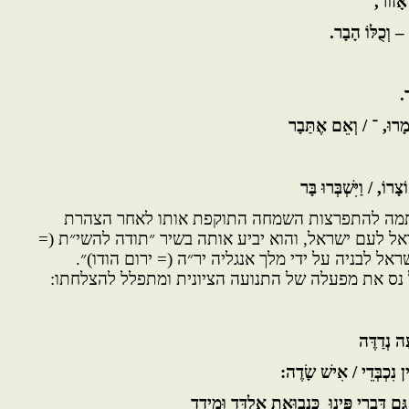
אָזוֹר,
 – וְכֻלּוֹ הָבָר.
ר.
ְמָרוּ, ־ / וְאֵם אֶתַּבָר
רוֹ, / וַיִּשְׁבְּרוּ בָּר
ן תמה להתפרצות השמחה התוקפת אותו לאחר הצהרת
ל לעם ישראל, והוא יביע אותה בשיר ״תודה להשי״ת (=
אל לבניה על ידי מלך אנגליה יר״ה (= ירום הודו)״.
 נס את מפעלה של התנועה הציונית ומתפלל להצלחתו:
ָה נְדַדֶּה
ין נִכְבְּדֵי / אִישׁ שָׂדֶה:
ַּם דִּבְרִי פִּינוּ כִּנְבוּאַת אֶלְדָּד וּמֵידָד