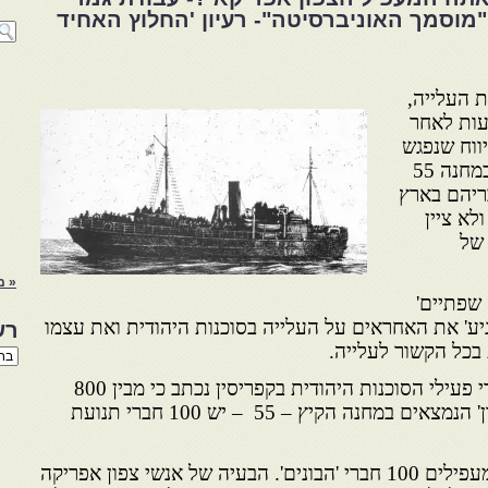
וסמך האוניברסיטה"- רעיון 'החלוץ האחיד
ת העלייה,
עות לאחר
יווח שנפגש
עם מעפילים צפון אפריקאים במחנה 55
ריהם
בארץ
לא ציין
 של
« מ
 שפתיים'
גיע' את האחראים על העלייה
בסוכנות היהודית ואת עצמו
רש
כל הקשור לעלייה.
רשי
הנו
באחד המכתבים שנכתבו על ידי פעילי הסוכנות היהודית בקפריסין נכתב כי מבין 800
באת
הלוי' ו'שיבת ציון' הנמצאים במחנה הקיץ – 55 – יש 100 חברי תנועת
"החומר החלוצי היחיד מבין המעפילים 100 חברי 'הבונים'. הבעיה של אנשי צפון אפריקה