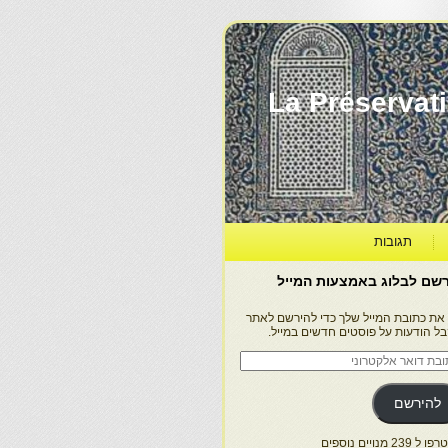
La Préservation, la Diff
תגובות
שם לבלוג באמצעות המייל
 את כתובת המייל שלך כדי להירשם לאתר
בל הודעות על פוסטים חדשים במייל.
בת
ר
טרוני
להירשם
 239 מנויים נוספים