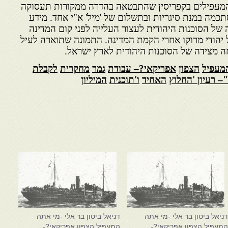
המעפילים בקפריסין שהתבטאה בהדרה ממקורות
תעסוקה
תכמה במנת סיגריות ובתשלום של 'מיל' א"י אחד.
מידע
של הסוכנות היהודית לעצור העלייה לפני קום המדינה
 יהודי מרוקו אחרי הקמת המדינה. התמונה שתוארה לעיל
ה מצידה של הסוכנות היהודית לארץ ישראל.
מעפיל
הצפון
אפריקאי
?
– עבודת
גמר
מחקרית
לקבלת
– רעיון
'
החלוץ
האחיד
ו
'
תוכנית
המיליון
ניאל ביטון בר אלי -מי אתה
דניאל ביטון בר אלי -מי אתה
מעפיל הצפון אפריקאי?-
המעפיל הצפון אפריקאי?-