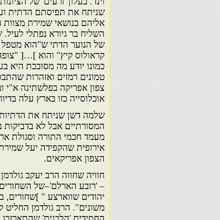
וינד. בעלון
'זרעים' של הציונו
שניתח את תפיסתם
הדתית וע
אליהם בנושאי שמירת מצוות
ה
השליח בר גיורא נפתלי לעיל.
של הנוער הדתי ש"הוא מטפל בעל
קראולוס קיץ" והוא ]…[ "צו
כמונו יודע מה מסובכת היא בע
טמונים רמזים ואזהרות שהתבסס
צפון אפריקה בפלשתינה א"י ו
אוכלוסייה כזו בארץ עלה בדיוו
שלמה דשן שניתח את הדתיות ש
המסורתיים
אבל לא בדביקות ב
מעמד חכמי התורה וסגולת
ארץ
אירופית שהקפידה יעל שמירת
הצפון אפריקאים.
– 'רובע הארלם'–של השחורים.
יהודים שווארצע " ]שחורים, ב
משונים". הרב גולדמן החליט 
החסידים 'הלבנים' שהתאכזבו 