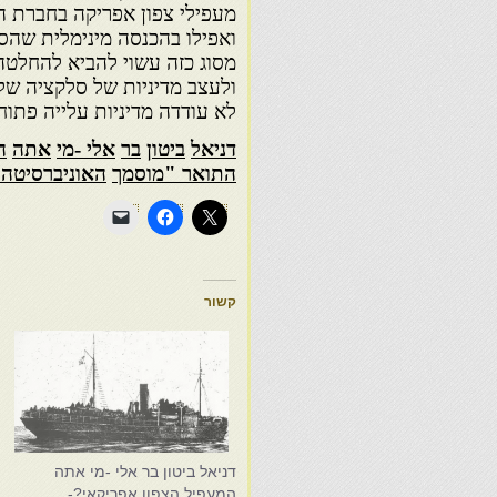
מעפילי צפון אפריקה בחברת 
ואפילו בהכנסה מינימלית שהס
מסוג כזה עשוי להביא להחלטה 
ולעצב
מדיניות של סלקציה של
לא עודדה מדיניות
עלייה פתוח
דניאל
ביטון
בר
אלי -מי
אתה
ה
התואר
"
מוסמך
האוניברסיטה
"
קשור
דניאל ביטון בר אלי -מי אתה
ד
המעפיל הצפון אפריקאי?-
ה