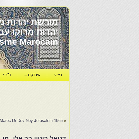
מורשת יהדות מר
ïsme Marocain
ראשי
אינדקס –
ד"ר י. ב
du Maroc-Dr Dov Noy-Jerusalem 1965
«
דניאל ביטון בר אלי -מי