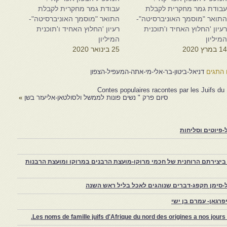
בודת גמר מחקרית לקבלת
עבודת גמר מחקרית לקבלת
תואר "מוסמך האוניברסיטה"-
התואר "מוסמך האוניברסיטה"-
עיון 'החלוץ האחיד ו'תוכנית
רעיון 'החלוץ האחיד ו'תוכנית
מיליון
המיליון
1 במרץ 2020
25 בינואר 2020
התגים
דניאל-ביטון-בר-אלי-מי-אתה-המעפיל-הצפון
Contes populaires racontes par les Juifs 
סיום פרק " נשים פונות לממשל ולסולטאן-אליעזר בשן
»
פיוטים וסליחות
יצירתם הרוחנית של חכמי מרוקו-מועצת הרבנים במרוקו ומועצת הרבנות
-סימן תקפג-דברים שנוהגים לאכל בליל ראש השנה
רגאן- עמרם בן ישי
Les noms de famille juifs d'Afrique du nord des origines a nos jou