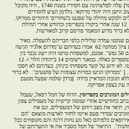
החיים הקדוש' ]רבי חיים בן עטר[ עלה לפלשתינה עם חסידיו בשנת 1740 , היה מקובל
ב הישן היה יהודי מרוקאי. גולדמן הציע לחסידים
ם ולבקש מחילה על שפגעו ב'שחורים' היהודים ממרוקו.
המאמר פורסם בעיתון 'חירות' 12 שנה אחרי ביקורו בקפריסין וכחודש אחרי תחילת
לא ברור מדוע המאמר פורסם קרוב למאורעות.
ים שנקטו עמדה שלילית כלפי חבריהם להעפלה. מאיר
מעפילים ב'שיבת ציון' ממחנה 62 אמרו בעדותם ש"מדרום אלג'יר הגיעה
להערכתם 50 נפש". אמנם, למשפחת טויטו היה ייצוג נכבד בין
במספרים
כאלה. במאגר רשומים 14 ב'יהודה הלוי' ו- 12
ו. לא ידוע על קשר
משפחתי ביניהן. בעדותם לא חסכו
 "ממרוקו הגיעו כמויות עצומות של
פושעים". לא ברור
 ללא תגובת המראיין ברדה ]ברד[ שלמה שפעל
מטעם
תה עת בצפון אפריקה.
לים
המוגרבים
בקפריסין
.
הדוח של חמל רפאל, שעמל
כתב כחודשיים אחרי שמסה קריטית של מעפילים צפון
ן, תיאר את מצב רוחם של המעפילים, וגם את
גרבים שמידי
פעם איימו לחזור לארצות מוצאם "הם
אירופאים כלפיהם כאל גזע
נחות דרגה והם מקופחים בכל
מחנות". התיאור של חמל מסביר את
אי התערותם של