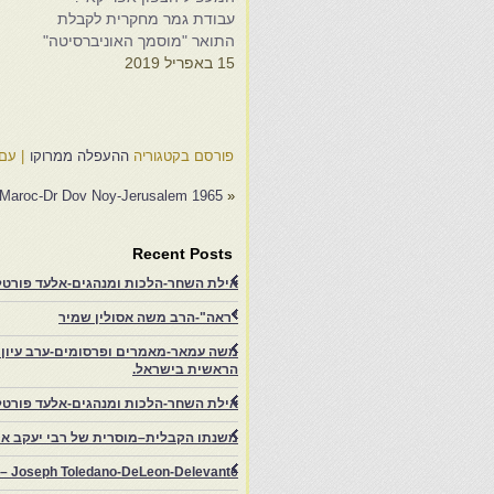
עבודת גמר מחקרית לקבלת
ע
התואר "מוסמך האוניברסיטה"
ה
15 באפריל 2019
ר
ה
4
פורסם בקטגוריה
ההעפלה ממרוקו
|
עם 
du Maroc-Dr Dov Noy-Jerusalem 1965
«
Recent Posts
אילת השחר-הלכות ומנהגים-אלעד פורטל-
"ראה"-הרב משה אסולין שמיר
משה עמאר-מאמרים ופרסומים-ערב עיון ב
הראשית בישראל.
אילת השחר-הלכות ומנהגים-אלעד פורטל
משנתו הקבלית–מוסרית של רבי יעקב איפ
rs – Joseph Toledano-DeLeon-Delevante.