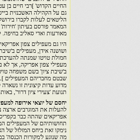
גם על הקהילה האשכנזית ביישו
הליטאים לעלות לקברו בירושלי
מאורעות ואדי סאליב בחיפה. 
היו גם מעפילים צפון אפריקא
ושושנה אידן,
חמולת טויטו שמנתה
מעפילי צפון אפריקה, אך לא 
ב'שיבת ציון' בשם משפחה טויט
שבטם מחבריהם המעפילים ]…[
מדוע עדות קיצונית זו נשארה
תנועת 'צעירי ציון דרור', באו
יחסם
של
יוצאי
אירופה
למעפי
להעלות את
המוגרבים ארצה נ
אפריקאים שהתה כבר
בקפריסי
תחושותיהם של המעפילים המו
נימקו זאת ביחס המזלזל של ה
מה שנוגע ל'מקורות הכנסה' ב