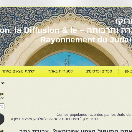
וקו
יהדות מרוקו עברה ותרבותה – usion & le
Rayonnement du Juda
ן-נון
ספרים ופרסומים
קטגוריות באתר
רשימת נושאים באתר
היר
הזן
ולק
כתו
דוא
אלק
Contes populaires racontes par les Juifs 
סיום פרק " נשים פונות לממשל ולסולטאן-אליעזר בשן
»
 אתה המעפיל הצפון אפריקאי?- עבודת גמר
הצטרפו ל