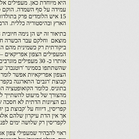
היא
מיוחדת כאן. מעפילים אלה
עמידה על סף
15 איש הלומדים פרק
בתולדות
הארץ ובהיסטוריה כללית. הר
בתיאור זה יש הן נימה חיובית
מוצאם
וחלקם עבר הכשרה חלוצ
ביקורתית רק כשמינית מהם הם
המעפילים הצפון אפריקאים –ש
אותרו כ- 30 מעפילים
שהשתתפו בסמינר 'רוטנברג' שנו
הצפון אפריקאיות אפשר לומר ש
קבוצת 'רגבים' התארגנה בקפריס
בתוניס. כלומר הקואופטציה ה
מהצורך של מיעוט להשתייך לח
גם הציונות הדתית לא חסכה שב
אך אין הדת עיקרון שלהם אלא 
לקפריסין רק שלושה ימים לפני 
ראוי להבהיר שמעפילי צפון אפ