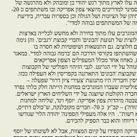
 עלו לארץ מתוך רגש יהודי כן ומובהק ולא מהרגשה של
השמדה. הוקם סמינר למדריכים מיוצאי צפון אפריקה ובו משתתפים כ 20-
יהן של הציונות ושל הגולה וכן בספרות עברית, בידיעת
מה
של המשתתפים גבוהה למדי".
 המוגרבים עלו מתוך בחירה ולא מחשש לכלייה בארצות
ית של תנועת 'הבונים' וחברי קבוצת 'רגבים'. והן נימה
 חלוצים. גם התנשאות ושיפוטיות לא חסרה בו
השתתפו בקורסי הדרכה הם 'ברמה גבוהה למדי'. במאגר
 מוגרבים, כאחוז אחד מכלל המעפילים הצפון אפריקאים
הל על ידי הגו'ינט. לגבי הזיהוי הפוליטי של הקבוצות
קבוצת 'הבונים' התארגנה בקפריסין ולא העפילה ככזו.
ין וחבריה היו מתנועת 'צעירי ציון דרור' שפעלה –
פוליטית שעברו המוגרבים במחנות הייתה חלק בלתי נפרד
ברה הקולטת שיוצגה על ידי השליחים הארץ ישראלים.
טה מיהדות צפון אפריקה. יוסף וינד, שליחה למחנות
קפריסין, דיווח על 'קבוצת בן יהודה') – קב"י( כ 70- חברים מקזבלנקה, ש"כולם דתיים,
רשות". היו אלה מעפילי הספינה' יהודה הלוי' שגורשו
דיווחו והוא כבר הספיק להכירם.
ריקה הקפידו על קיום המצוות, אבל לא לשיטתו של יוסף