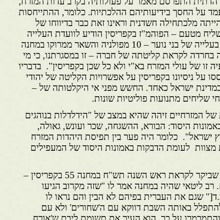
ת הדתית התפרסם מאמר על פעולותיה בקרב עדות המזרח,
מד על החסך בידיעותיהם ההלכתיות. כלומר, ההתייחסות
ייתה מלכתחילה חשדנית וראינו זאת כבר בדיווחו של
 שליח מטעם –
הפוהמ"ז בקפריסין הודיע לוועדת העלייה
ייה של בני נוער – 10
מפולניה והשאר ממרוקו במחנה
פה בחרדה לקראת קליטתה של חברה –
זו במסגרתנו, כי מי
יה זו של עולי המזרח בא"י ולא כל שכן
בקפריסין". בדבריו
ו על ניסיונו בקפריסין על אפשרויות הקליטה
של יהודי
במדינת ישראל כאחד. החשש מפני אי היקלטותה של –
חי שליחים מתנועות פוליטיות שונות.
ל המזרחיים זיהה שהיא במצב של "הידלדלות בנוהגים
אמונות היסוד: הבורא, ההשגחה, שכר ועונש, גאולה,
 ישראל". כלומר היה פער בין תפיסת היהדות המזרח
 מצוות
לעומת הדבקות באמונות היסוד של המעפילים
חוויה שחווה הרב יעקב גולדמן שביקר לקראת ראש השנה תש"ח במחנה 55 בקפריסין –
 רב ליטאי שהיה במחנה אמר לו "שזה מקרוב הגיעו
.ד[" שגם את העברית בפיהם לא הבין והם נראו לו
להתפלל באותה השבת דווקא עם ה'שחורים' ולא עם
והתמרמרו על כך. הוא העיר את תשומת ליבם ש'אורח