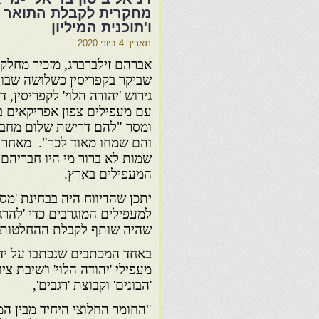
מחקרית לקבלת התואר "מ
ו'תוכנית המיליון
תאריך
4 ביוני 2020
אברהם זילברברג, מזכיר מחלק
שביקר בקפריסין כשלושה שבו
גירוש 'יהודה הלוי'
לקפריסין, ד
ומסר "להם דרישת שלום מחב
והם שמחו מאוד לכך". מאחר ו
שמות לא ברור מי היו חבריהם
המעפילים בארץ.
יתכן שהדיווח היה בבחינת 'מס
למעפילים המוגרבים כדי 'להר
שהיה שותף לקבלת ההחלטות ב
מעפילי 'יהודה
'הבונים' וקבוצת 'רגבים',