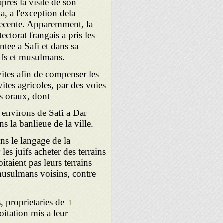
pres la visite de son
a, a l'exception dela
recente. Apparemment, la
ctorat frangais a pris les
ntee a Safi et dans sa
uifs et musulmans.
vites afin de compenser les
ites agricoles, par des voies
ts oraux, dont
es environs de Safi a Dar
 la banlieue de la ville.
ns le langage de la
s juifs acheter des terrains
oitaient pas leurs terrains
 musulmans voisins, contre
, proprietaries de
oitation mis a leur