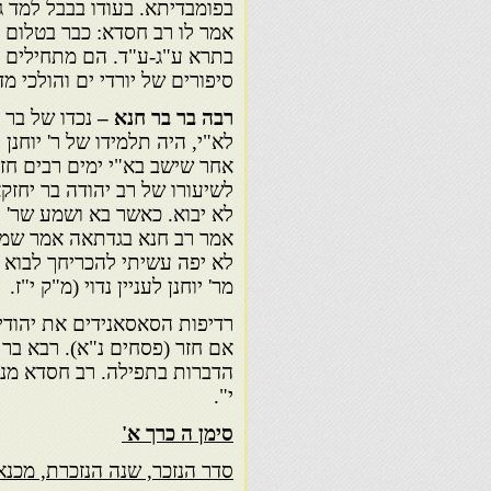
בפומבדיתא. בעודו בבבל למד 
אמר לו רב חסדא: כבר בטלום מ
בתרא ע"ג-ע"ד. הם מתחילים בבי
סיפורים של יורדי ים והולכי מ
רבה בר בר חנא
–
נכדו של בר 
לא"י, היה תלמידו של ר' יוחנן 
אחר שישב בא"י ימים רבים חז
לשיעורו של רב יהודה בר יחז
לא יבוא. כאשר בא ושמע שר' 
אמר רב חנא בגדתאה אמר שמוא
לא יפה עשיתי להכריחך לבוא כ
מר' יוחנן לעניין נדוי (מ"ק י"ז.
רדיפות הסאסאנידים את יהודי 
אם חזר (פסחים נ"א). רבא בר
הדברות בתפילה. רב חסדא מנעו
י".
סימן ה כרך א'
סדר הנזכר, שנה הנזכרת, מכנא