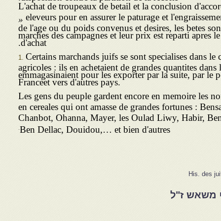
L'achat de troupeaux de betail et la conclusion d'acco
eleveurs pour en assurer le paturage et l'engraisseme
»
de l'age ou du poids convenus et desires, les betes son
marches des campagnes et leur prix est reparti apres le 
d'achat.
Certains marchands juifs se sont specialises dans l
agricoles : ils en achetaient de grandes quantites dans 
emmagasinaient pour les exporter par la suite, par le po
Franceet vers d'autres pays.
Les gens du peuple gardent encore en memoire les n
en cereales qui ont amasse de grandes fortunes : Ben
Chanbot, Ohanna, Mayer, les Oulad Liwy, Habir, Ben 
.
Ben Dellac, Douidou,… et bien d'autres
His. des ju
 משאש ז"ל