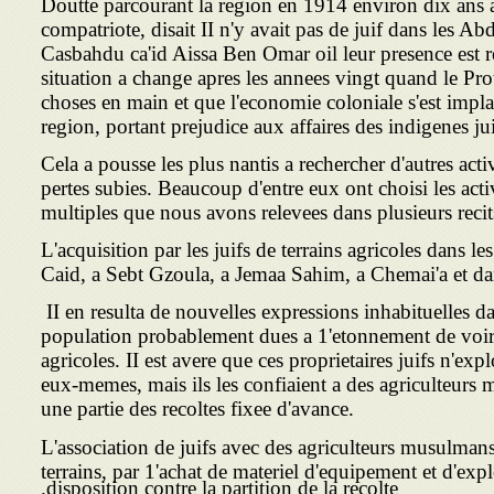
Doutte parcourant la region en 1914 environ dix ans a
compatriote, disait II n'y avait pas de juif dans les Abd
Casbahdu ca'id Aissa Ben Omar oil leur presence est 
situation a change apres les annees vingt quand le Prote
choses en main et que l'economie coloniale s'est impla
region, portant prejudice aux affaires des indigenes j
Cela a pousse les plus nantis a rechercher d'autres acti
pertes subies. Beaucoup d'entre eux ont choisi les activ
multiples que nous avons relevees dans plusieurs reci
L'acquisition par les juifs de terrains agricoles dans l
Caid, a Sebt Gzoula, a Jemaa Sahim, a Chemai'a et dans
II en resulta de nouvelles expressions inhabituelles da
population probablement dues a 1'etonnement de voir le
agricoles. II est avere que ces proprietaires juifs n'expl
eux-memes, mais ils les confiaient a des agriculteurs
une partie des recoltes fixee d'avance.
L'association de juifs avec des agriculteurs musulmans
terrains, par 1'achat de materiel d'equipement et d'expl
disposition contre la partition de la recolte.