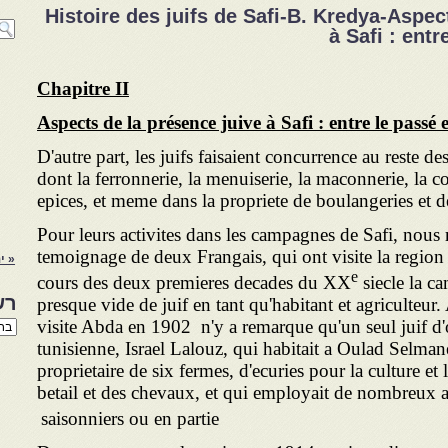
Histoire des juifs de Safi-B. Kredya-Aspec
à Safi : entr
Chapitre II
Aspects de la présence juive à Safi : entre le passé e
D'autre part, les juifs faisaient concurrence au reste des
dont la ferronnerie, la menuiserie, la maconnerie, la c
epices, et meme dans la propriete de boulangeries et d
Pour leurs activites dans les campagnes de Safi, nous 
temoignage de deux Frangais, qui ont visite la regio
« ינ
e
cours des deux premieres decades du XX
siecle la c
רש
presque vide de juif en tant qu'habitant et agriculteur
visite Abda en 1902 n'y a remarque qu'un seul juif d'
רשי
הנו
tunisienne, Israel Lalouz, qui habitait a Oulad Selmane
באת
proprietaire de six fermes, d'ecuries pour la culture et 
betail et des chevaux, et qui employait de nombreux a
saisonniers ou en partie