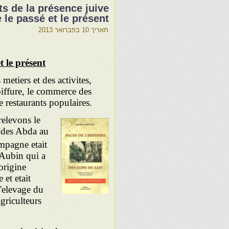
ts de la présence juive
e le passé et le présent
תאריך
10 בפברואר 2013
t le présent
 metiers et des activites,
oiffure, le commerce des
e restaurants populaires.
relevons le
n des Abda au
ampagne etait
. Aubin qui a
origine
 et etait
l'elevage du
griculteurs