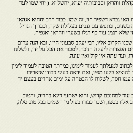
הלת ווהראן וסביבותיה יע"א, יחשל"א. ( יחי שמו לעד
 האי גברא דשפיר חזי, זה שמו, כבוד הרב יחחיא אגהאן
ת בשנים, ונתפש עם גנבים בעלילת שקר, וכבודך הגדיל
 שלא תציג עוד כף רגלו בשערי ווהראן ואגפיה.
שכנו הקרוב אליו, רבי יעקב סבעוני הי"ו, ובא הנה ערום
ם הפצרות ליעקה הנזכר, למכור את הכל על ידו, ולשלוח
, ועד עתה אין קול ואין עונה.
 לכתוב למעלתך לעמוד לימינו, כמדתך הטובה לעמוד לימין
הוציא בלעו מפיו, ואם יראה בעיני כבודו שיאריכו
 עמו חסד, לשלוח לו הבטחה על ימים אחדים בעצם יד
עוד למחנכם קדוש, והוא ישתעי דינא בהדיה, והטוב
 אליו כספו, ושכר כבודו כפול מן השמים בכל טוב סלה,