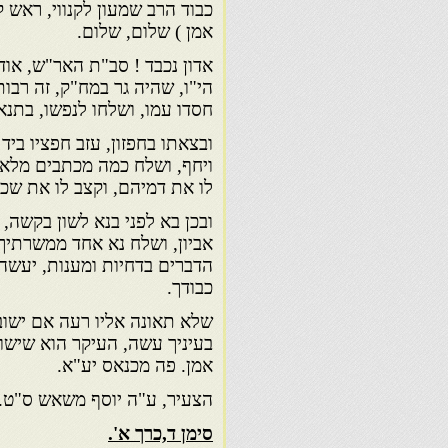
כבוד הרב שמעון לקנווי, ראש ק
אמן ) שלום, שלום.
אדון נכבד ! סב"ת האר"ש, אודו
הי"ו, שהיה גר במח"ק, זה רבו
חסדו עמו, ושלחו לנפשו, בתנאי
ובצאתו בחפזון, עזב חפציו ביד 
ויחף, ושלח כמה מכתבים מלאי
לו את דמיהם, וקצב לו את שכרו
ובכן בא לפני בנא לשון בקשה,
אביון, ושלח נא אחד ממשרתיך ל
הדברים בדחיות ומענות, יעשה
כבודך.
שלא תאונה אליו רעה אם ישוב 
בעיניך עשה, העיקר הוא שישוב
אמן. פה מכנאס יע"א.
הצעיר, ע"ה יוסף משאש ס"ט.
סימן ד,כרך א'.