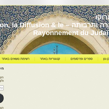
וקו
יהדות מרוקו עברה ותרבותה – usion & le
Rayonnement du Juda
ן-נון
ספרים ופרסומים
קטגוריות באתר
רשימת נושאים באתר
היר
הזן
ולק
כתו
דוא
אלק
הצטרפו ל