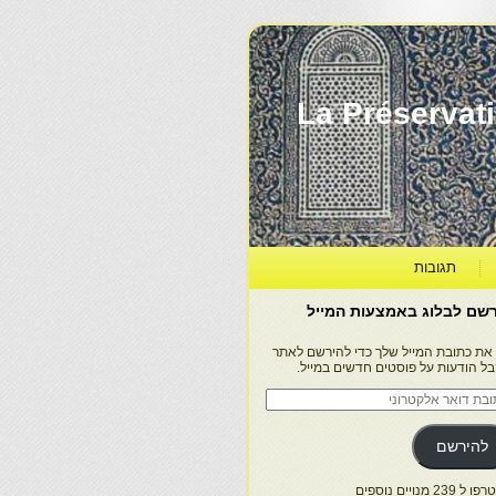
La Préservation, la Diff
תגובות
שם לבלוג באמצעות המייל
 את כתובת המייל שלך כדי להירשם לאתר
בל הודעות על פוסטים חדשים במייל.
בת
ר
טרוני
להירשם
 239 מנויים נוספים