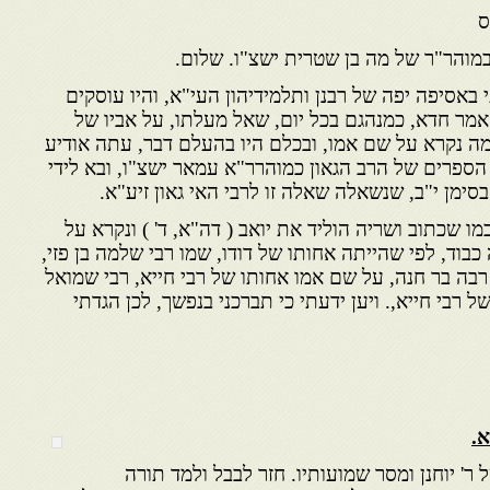
ס
 במוהר"ר של מה בן שטרית ישצ"ו. שלום.
אסיפה יפה של רבנן ותלמידיהון העי"א, והיו עוסקים
אמר חדא, כמנהגם בכל יום, שאל מעלתו, על אביו של
למה נקרא על שם אמו, ובכלם היו בהעלם דבר, עתה אודיע
ר הספרים של הרב הגאון כמוהרר"א עמאר ישצ"ו, ובא לידי
סימן י"ב, שנשאלה שאלה זו לרבי האי גאון זיע"א.
ו שכתוב ושריה הוליד את יואב ( דה"א, ד' ) ונקרא על
כבוד, לפי שהייתה אחותו של דודו, שמו רבי שלמה בן פזי,
רבה בר חנה, על שם אמו אחותו של רבי חייא, רבי שמואל
רבי חייא,. ויען ידעתי כי תברכני בנפשך, לכן הגדתי
א
.
ר' יוחנן ומסר שמועותיו. חזר לבבל ולמד תורה