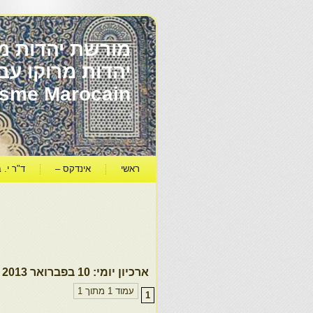
מורשת יהדות מר
ïsme Marocain
ראשי
אינדקס –
ד"ר י. ב
ארכיון יומי:
10 בפברואר 2013
עמוד 1 מתוך 1
1