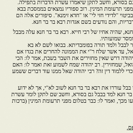
גם בסורא, וחשב לתקן שיאמרו עשרת הדברות בתפילה.
פני תרעומת המינין. רוב ספוריו נמצאים בממסכת בבא
טוי "לדידי חזי לי" או "חדא זימנא". סיפורים אלה הם
דבריות, והם נודעים בשם אגדות רבא בר בר חנא.
חנא, שהיה אחיו של רבי חייא. רבא בר בר חנא עלה מבבל
ומסר שמועותיו.
ר לבבל ולמד תורה בפומבדיתא. בבואו לשם לא בא
קאל, עד אשר שלח ר"י את הממונה להחרים את בגדו אם
יהודה דרש שאין מחזירים את השבר בשבת, אמר לו: הכי
ל, שמחזירין. רב יהודה שמח לשמוע זאת ואמר לו: האם
די ללמוד דין זה? רבי יהודה שאל ממנו עוד דברים ששמע
בבל עוררו את רבא בר בר חנא לשוב לא"י, אך לא ידוע
 בר חנא למד בבבל גם בסורא, וחשב שם לתקן לומר עשרת
 מכך, ואמר לו: כבר בטלום מפני תרעומת המינין (ברכות
ס.