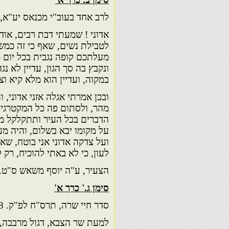
לרב אחד בעוב"י מכנאס יע"א,
אדוני ! שמעתי דבת רבים, אוד
לטבילת נשים, שאף כי זה כמ
מעלתכם קופה נגבית בכל יום מכ
ונקבץ בה סך הגון, עדיין לא נג
במקוה, ועדיין הוא מלא קיא וצ
ובכן אמרתי אגלה אזני אדוני, ו
מהר, ולסתום פה כל המקטרגים
הדברים בכל העיר ותתקלקל מ
על מקומו יבא בשלום, והיה מ
ועל צדקה אדוני אני בוטח, שא
לעון, כי לא באתי להוכיח, רק 
הצעיר, ע"ה יוסף משאש ס"ט.
סימן ג.' כרך א'
סדר חיי שרה, תרס"ח לפ"ק. 1908
למעת שר הצבא, דגול מרבבה, 