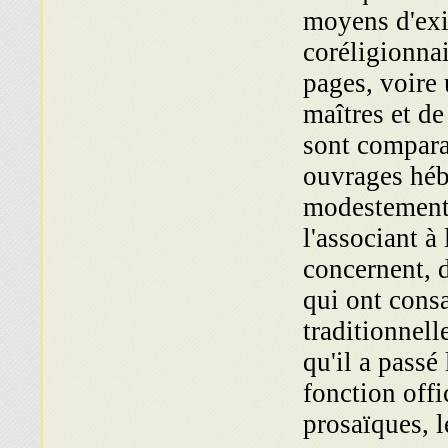
moyens d'exis
coréligionnai
pages, voire 
maîtres et de
sont com­par
ouvrages héb
modestement, 
l'associant à
concer­nent, d
qui ont consa
traditionnell
qu'il a passé 
fonction offi
prosaïques, l