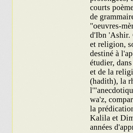
courts poème
de grammair
"oeuvres-mère
d'Ibn 'Ashir.
et religion, 
destiné à l'ap
étudier, dans 
et de la reli
(hadith), la 
l'"anecdotiqu
wa'z, compara
la prédicatio
Kalila et Di
années d'appre