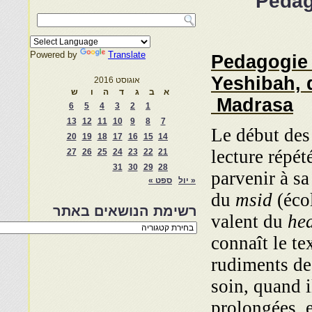
Pedag
Powered by
Translate
Pedagogie 
Yeshibah, 
אוגוסט 2016
א
ב
ג
ד
ה
ו
ש
Madrasa
6
5
4
3
2
1
13
12
11
10
9
8
7
Le début des
20
19
18
17
16
15
14
lecture répé
27
26
25
24
23
22
21
31
30
29
28
parvenir à s
« יול
ספט »
du
msid
(écol
רשימת הנושאים באתר
valent du
hed
רשימת
הנושאים
connaît le te
באתר
rudiments de
soin, quand i
prolongées, e