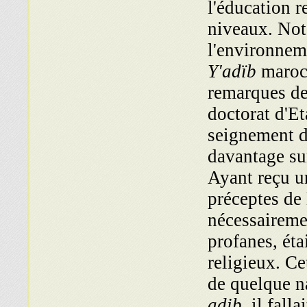
l'éducation re
niveaux. Noto
l'environnem
Y'adïb
maro­c
remarques d
doctorat d'Et
seignement d
davantage su
Ayant reçu un
préceptes de 
nécessaireme
profanes, éta
religieux. Ce
de quelque na
adib,
il fallai