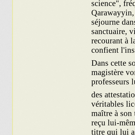
science", fré
Qarawayyin, 
séjourne dans
sanctuaire, v
recourant à l
confient l'in
Dans cette so
magistère
vo
professeurs 
des attestati
véritables l
maître à son
reçu lui-même
titre qui lu