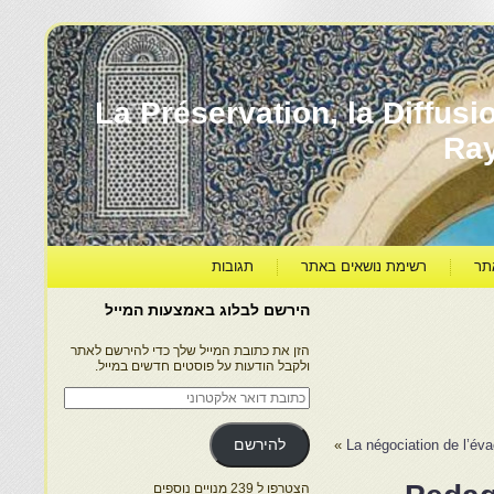
עברה ותרבותה – La Préservation, la Diffusion & le
Ra
תר
רשימת נושאים באתר
תגובות
הירשם לבלוג באמצעות המייל
הזן את כתובת המייל שלך כדי להירשם לאתר
ולקבל הודעות על פוסטים חדשים במייל.
כתובת
דואר
אלקטרוני
La négociation de l’év
»
להירשם
הצטרפו ל 239 מנויים נוספים