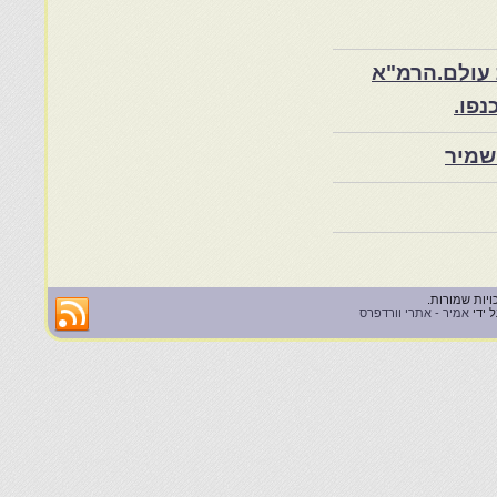
 עולם.הרמ"א
שמיר
 ידי
אמיר - אתרי וורדפרס