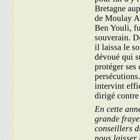
Bretagne aup
de Moulay Ab
Ben Youli, fu
souverain. 
il laissa le s
dévoué qui s
protéger ses 
persécutions
intervint ef
dirigé contre
En cette ann
grande fraye
conseillers d
nous laisser