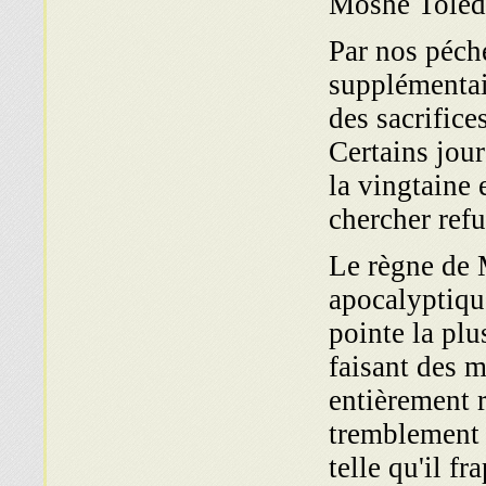
Moshé Toléd
Par nos péch
supplémentair
des sacrifice
Certains jou
la vingtaine
chercher ref
Le règne de 
apocalyptiqu
pointe la pl
faisant des m
entièrement 
tremblement d
telle qu'il f