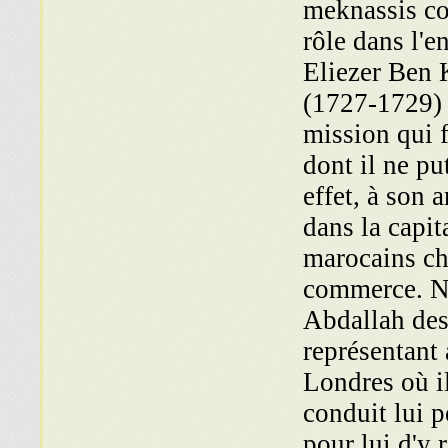
meknassis co
rôle dans l'e
Eliezer Ben
(1727-1729)
mission qui 
dont il ne pu
effet, à son 
dans la capit
marocains ch
commerce. Ne
Abdallah des
représentant
Londres où il
conduit lui 
pour lui d'y 