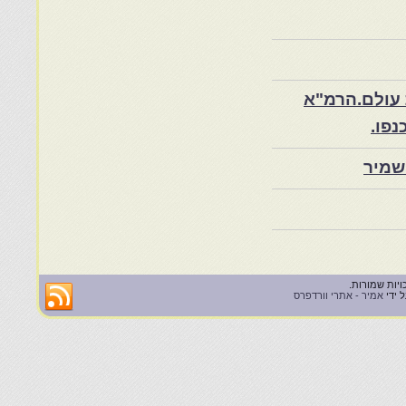
 עולם.הרמ"א
שמיר
 ידי
אמיר - אתרי וורדפרס