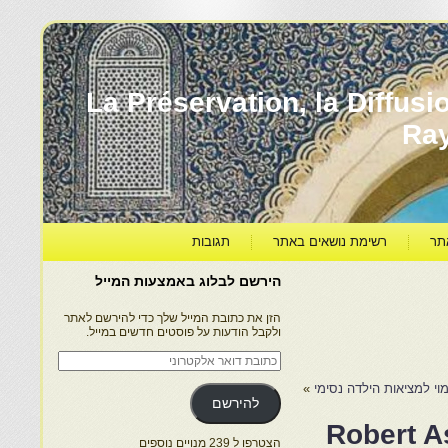
עברה ותרבותה – La Préservation, la Diffusion & le
Ra
תר
רשימת נושאים באתר
תגובות
הירשם לבלוג באמצעות המייל
הזן את כתובת המייל שלך כדי להירשם לאתר
ולקבל הודעות על פוסטים חדשים במייל.
כתובת
דואר
אלקטרוני
וי למציאות הילדה נסימי
»
להירשם
Robert A
הצטרפו ל 239 מנויים נוספים