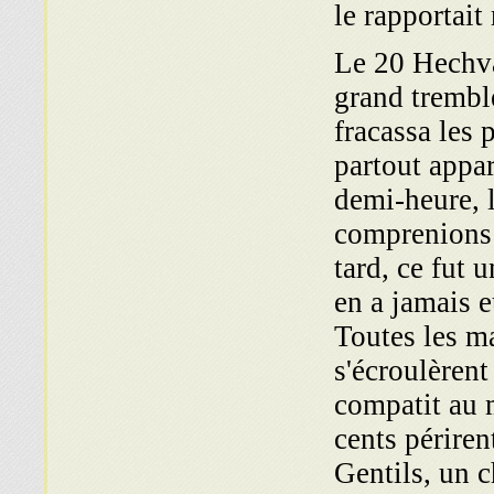
le rapportai
Le 20 Hechvan
grand trembl
fracassa les 
partout appar
demi-heure, l
comprenions p
tard, ce fut
en a jamais e
Toutes les ma
s'écroulèrent
compatit au 
cents périre
Gentils, un 