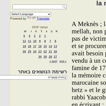
la 
Powered by
Translate
A Meknès ; l
נובמבר 2016
mellah, non p
א
ב
ג
ד
ה
ו
ש
5
4
3
2
1
pas de victim
12
11
10
9
8
7
6
et se procure
19
18
17
16
15
14
13
avait besoin 
26
25
24
23
22
21
20
30
29
28
27
vendu à un co
« אוק
דצמ »
famine de 17
רשימת הנושאים באתר
la mémoire c
רשימת
הנושאים
marocaine so
באתר
hetz » et le 
rabbi Yaacob
en écrivant 