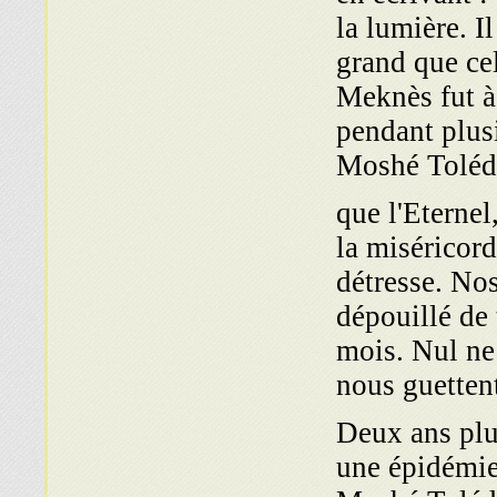
la lumière. I
grand que cel
Meknès fut à 
pendant plus
Moshé Toléd
… que l'Etern
la miséricor
détresse. Nos
dépouillé de 
mois. Nul ne 
nous guetten
Deux ans plus
une épidémie