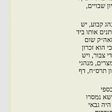
 שבויים,
ג קבוע, יש
תנים אותו ביד
מאה״ק שום
י הוא זכרון
 צבור, ויש
צרים, מנהגי
ן תרס״ח, דף
ספי
ישא נמסרו
היה גבאי