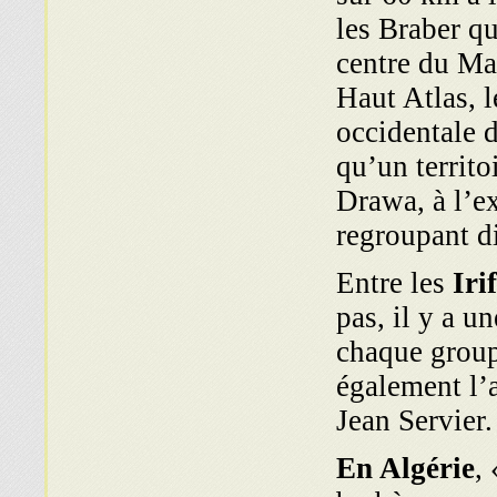
les Braber q
centre du Mar
Haut Atlas, l
occidentale d
qu’un territ
Drawa, à l’e
regroupant di
Entre les
Iri
pas, il y a un
chaque group
également l’a
Jean Servier.
En Algérie
,