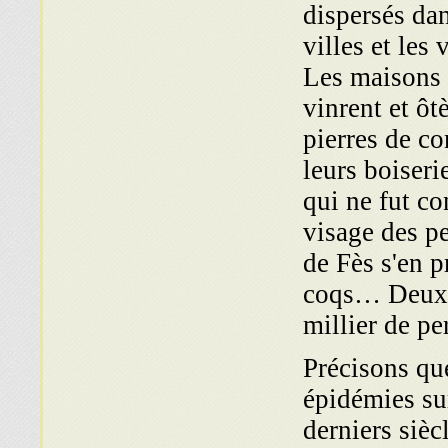
dispersés dan
villes et les
Les maisons 
vinrent et ôt
pierres de c
leurs boiseri
qui ne fut co
visage des p
de Fès s'en p
coqs… Deux m
millier de p
Précisons que
épidémies su
derniers sièc