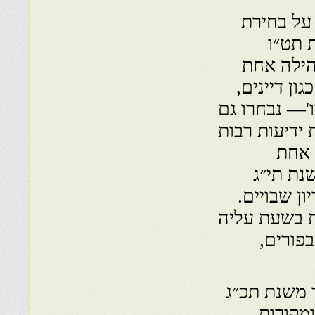
 על בחירת
 תט״ו
הקהילה אחת
ן דיינים,
ו'— נבחרו גם
 ידיעות רבות
 אחת
נת תי״ג
יון שבויים.
ת בשעת עליה
פורים,
 משנת תכ״ג
 ומקורות