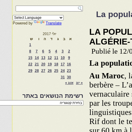
La popul
Powered by
Translate
LA POPU
יולי 2017
ALGÉRIE-
א
ב
ג
ד
ה
ו
ש
1
Publié le 12/
8
7
6
5
4
3
2
15
14
13
12
11
10
9
La populati
22
21
20
19
18
17
16
29
28
27
26
25
24
23
Au Maroc
, 
31
30
berbère – L’
« יונ
אוג »
vernaculaire
רשימת הנושאים באתר
par les troup
רשימת
הנושאים
linguistiques
באתר
Rif dont le t
sur 60 km à l