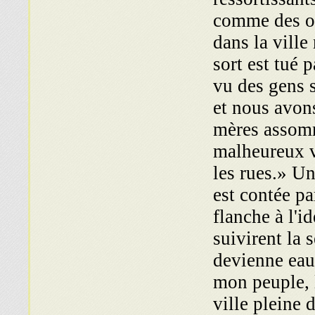
comme des ou
dans la ville
sort est tué
vu des gens s
et nous avons
mères assomm
malheureux vi
les rues.» U
est contée pa
flanche à l'i
suivirent la 
devienne eau 
mon peuple, l
ville pleine