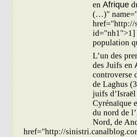
en
Afrique
du
(…)" name=
href="http:/
id="nh1">1] 
population q
« L’un des pr
des Juifs en
controverse 
de Laghus (32
juifs d’Israë
Cyrénaïque e
du nord de l’
Nord, de An
href="http://sinistri.canalblog