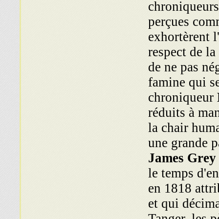
chroniqueurs
perçues comm
exhortèrent 
respect de la
de ne pas nég
famine qui se
chroniqueur
réduits à ma
la chair hum
une grande pa
James Grey 
le temps d'en
en 1818 attr
et qui décima
Tanger, les 