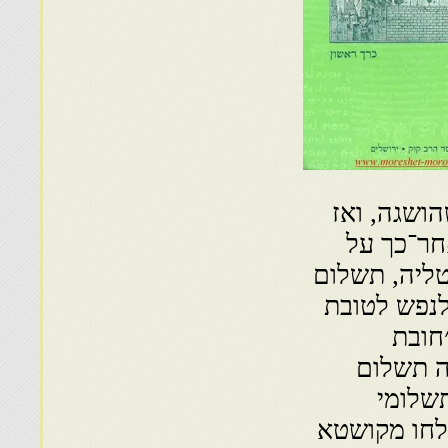
ושגה, ואז
חר־כך על
טליה, תשלום
נפש לטובת
חובת
ה תשלום
שלומי
לחו מקושטא