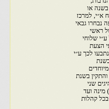
נדבות,
בשנה או
 א״י, למרכז
ה נבחרו גבאי
ל ראשי
ע״י שלוחי
י הצעת
תבעו לכך ע״י
בשנת
ם מיוחדים
 והתקין בשנת
נהיגים שני
באים [לצדקה] לעניי א״י״. בשנת תצ״ט (1739) מינה ועד
בכל קהלות