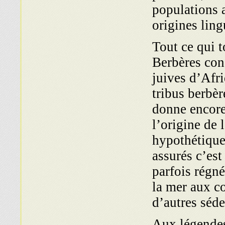
populations a
origines ling
Tout ce qui t
Berbères con
juives d’Afr
tribus berbèr
donne encore
l’origine de 
hypothétiqu
assurés c’est
parfois régné
la mer aux c
d’autres séde
Aux légendes 