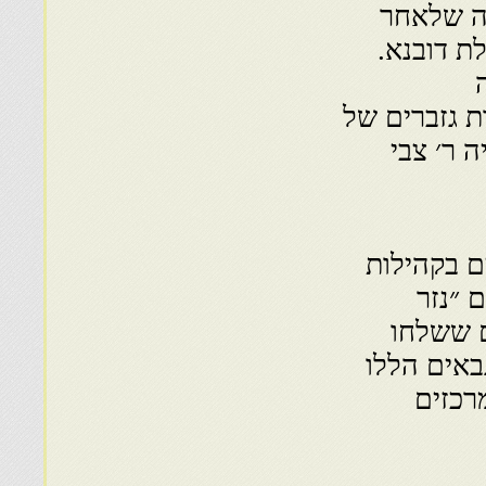
סה שלאחר
לת דובנא.
 גזברים של
ה ר׳ צבי
ם בקהילות
 ״נזר
ם ששלחו
באים הללו
רכזים