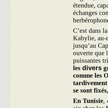
étendue, capa
échanges com
berbérophone
C’est dans l
Kabylie, au-
jusqu’au Cap
ouverte que l
puissantes t
les
divers
gr
comme les O
tardivement
se sont fixé
En Tunisie
,