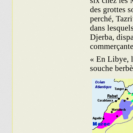
six chez les 
des grottes s
perché, Tazri
dans lesquels
Djerba, dispa
commerçantes
« En Libye, l
souche berbèr