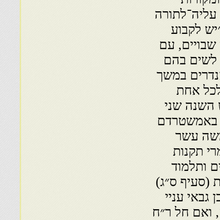
 עליה־לתורה
יש לקבוע
שבויים, עם
 לשים בהם
נדרים במשך
לכל אחת
 השנה שני
ין באמשטרדם
יו חמשה עשר
רי תקנות
ים ותלמוד
ת (סעיף ס״ג)
 גבאי עניי
, ואם חל ר״ח