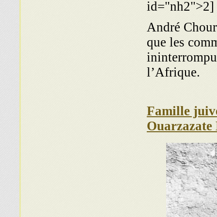
id="nh2">2]
André Choura
que les comm
ininterrompu
l’Afrique.
Famille juiv
Ouarzazate 