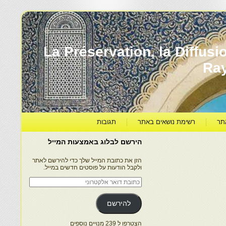
עברה ותרבותה – La Préservation, la Diffusion & le
Ra
תר
רשימת נושאים באתר
תגובות
הירשם לבלוג באמצעות המייל
הזן את כתובת המייל שלך כדי להירשם לאתר
ולקבל הודעות על פוסטים חדשים במייל.
כתובת
דואר
אלקטרוני
להירשם
הצטרפו ל 239 מנויים נוספים