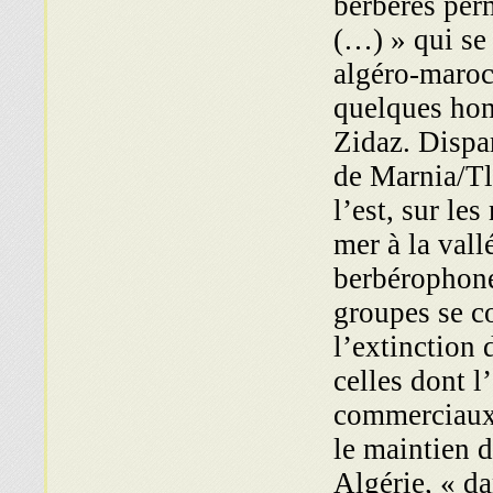
berbères per
(…) » qui se s
algéro-maroc
quelques hom
Zidaz. Dispar
de Marnia/Tle
l’est, sur le
mer à la vall
berbérophone
groupes se c
l’extinction 
celles dont 
commerciaux 
le maintien 
Algérie, « da