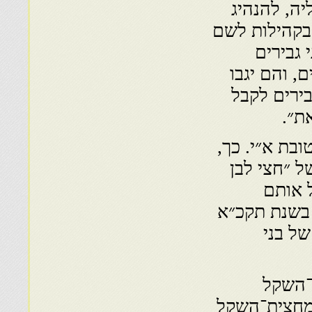
יה, להנהיג
 בקהילות לשם
 גבירים
 והם יגבו
ירים לקבל
ת״.
בת א״י. כך,
 בשנת תקכ״ג(1763) מס של ״חצי לבן
ל אותם
 בשנת תקכ״א
סק של בני
־השקל
 מחצית־השקל