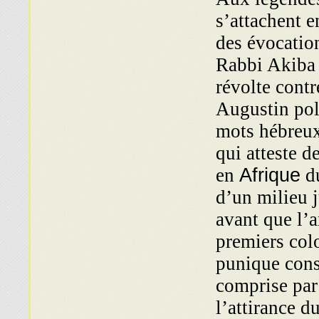
s’attachent e
des évocatio
Rabbi Akiba 
révolte contr
Augustin pol
mots hébreux
qui atteste d
en
Afrique
du
d’un milieu j
avant que l’
premiers colo
punique conse
comprise par
l’attirance d