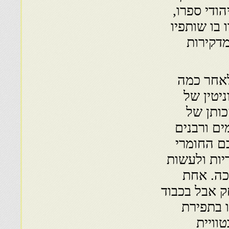
ודי ספרו,
בו שותפיו
מדקירות
לאחר כמה
יטין של
כותן של
ם ורבנים
בם החומרי
יות ולעשות
כה. אחת
ק אבל בכבוד
 בתפירת
וויית