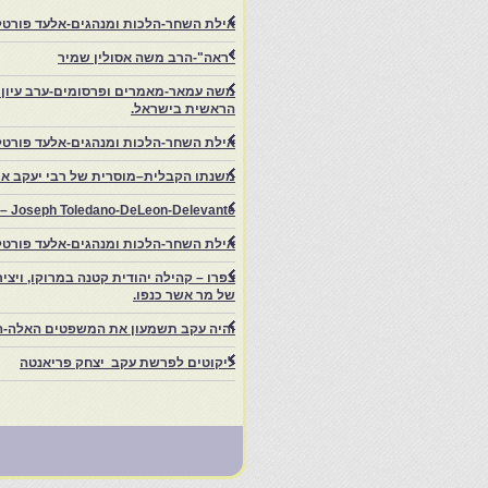
אילת השחר-הלכות ומנהגים-אלעד פורטל-
"ראה"-הרב משה אסולין שמיר
משה עמאר-מאמרים ופרסומים-ערב עיון ב
הראשית בישראל.
אילת השחר-הלכות ומנהגים-אלעד פורטל
משנתו הקבלית–מוסרית של רבי יעקב איפ
rs – Joseph Toledano-DeLeon-Delevante.
אילת השחר-הלכות ומנהגים-אלעד פורטל
של מר אשר כנפו.
והיה עקב תשמעון את המשפטים האלה-ה
ליקוטים לפרשת עקב יצחק פריאנטה