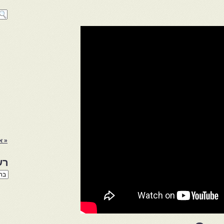
« א
רש
רשי
הנו
באת