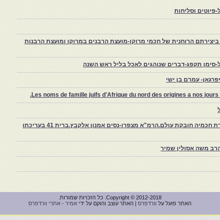
פיוטים וסליחות
יצירתם הרוחנית של חכמי מרוקו-מועצת הרבנים במרוקו ומועצת הרבנות
-סימן תקפג-דברים שנוהגים לאכל בליל ראש השנה
רגאן- עמרם בן ישי
Les noms de famille juifs d'Afrique du nord des origines a nos jou
צפרו – קהילה יהודית קטנה במרוקו, ויצירת חכמיה חובקת עולם.הרמ"א מצפרו-נסים אמנון אלקבץ.ברית 41 בעריכתו
רב משה אסולין שמיר
Copyright © 2012-2018. כל הזכויות שמורות.
האתר פועל על
וורדפרס
| האתר עוצב והוקם על ידי
אמיר - אתרי וורדפרס