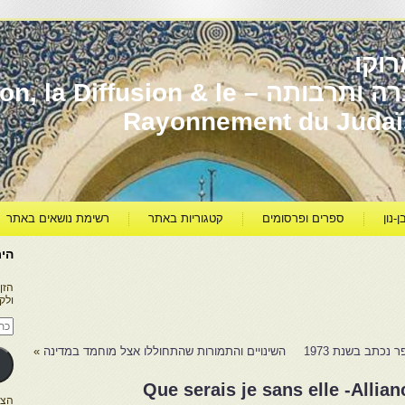
וקו
יהדות מרוקו עברה ותרבותה – usion & le
Rayonnement du Juda
ן-נון
ספרים ופרסומים
קטגוריות באתר
רשימת נושאים באתר
היר
הזן
ולק
כתו
דוא
אלק
נכתב בשנת 1973
השינויים והתמורות שהתחוללו אצל מוחמד במדינה
»
Que serais je sans elle -Allian
הצטרפו ל