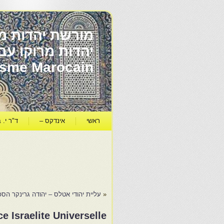
מורשת יהדות מר
ïsme Marocain
ראשי
אינדקס –
ד"ר י. ב
«
עליית יהודי אטלס – יהודה גרינקר הספר 
ce Israelite Universelle