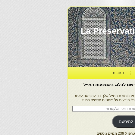
La Préservation, la Diff
תגובות
שם לבלוג באמצעות המייל
 את כתובת המייל שלך כדי להירשם לאתר
בל הודעות על פוסטים חדשים במייל.
בת
ר
טרוני
להירשם
 239 מנויים נוספים