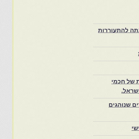
ת במרוקו בסוף המאה ה־19 ותרומתה להתעוררות
 של חכמי
שראל.
ם שנוהגים
שי