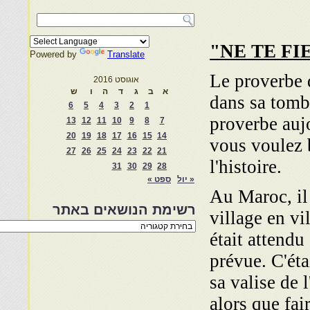
Powered by
Translate
Le proverbe d
אוגוסט 2016
א
ב
ג
ד
ה
ו
ש
dans sa tomb
6
5
4
3
2
1
proverbe au­j
13
12
11
10
9
8
7
20
19
18
17
16
15
14
vous voulez b
27
26
25
24
23
22
21
l'histoire.
31
30
29
28
« יול
ספט »
Au Maroc, il 
רשימת הנושאים באתר
village en vi
רשימת
était attendu 
הנושאים
באתר
prévue. C'éta
sa
valise de l
alors que fai