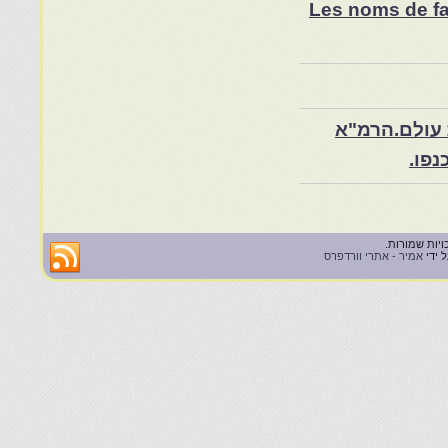
Les noms de fam
 עולם.הרמ"א
 ידי
אמיר - אתרי וורדפרס