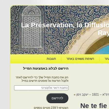
עברה ותרבותה – La Préservation, la Diffusion & le
Ra
תר
רשימת נושאים באתר
תגובות
הירשם לבלוג באמצעות המייל
הזן את כתובת המייל שלך כדי להירשם לאתר
ולקבל הודעות על פוסטים חדשים במייל.
כתובת
דואר
אלקטרוני
 – יעקב וימן
»
להירשם
"Ne te fi
הצטרפו ל 239 מנויים נוספים