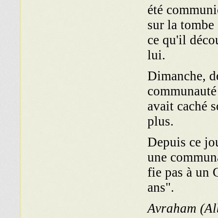
été communiqu
sur la tombe 
ce qu'il déco
lui.
Dimanche, de
commu­nauté e
avait caché s
plus.
Depuis ce jou
une communau
fie pas à un
ans".
Avraham (Alb