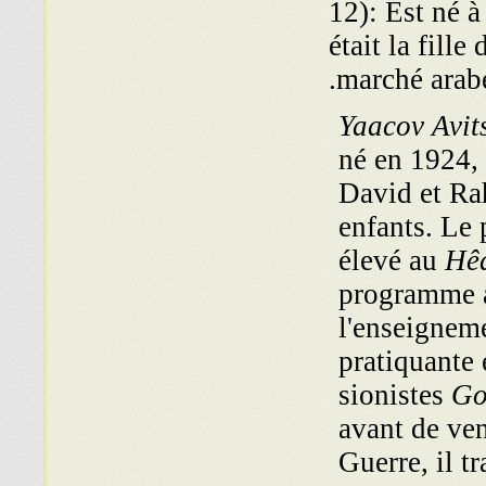
12): Est né à
était la fille
marché arabe
Yaacov Avit
né en 1924,
David et Rah
enfants. Le 
élevé au
Hê
programme a
l'enseigneme
pratiquante
sionistes
Go
avant de ven
Guerre, il t