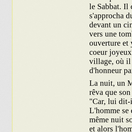
le Sabbat. Il
s'approcha du
devant un cim
vers une tom
ou­verture et
coeur joyeux,
village, où i
d'honneur par
La nuit, un 
rêva que son 
"Car, lui dit
L'homme se di
même nuit so
et alors l'ho