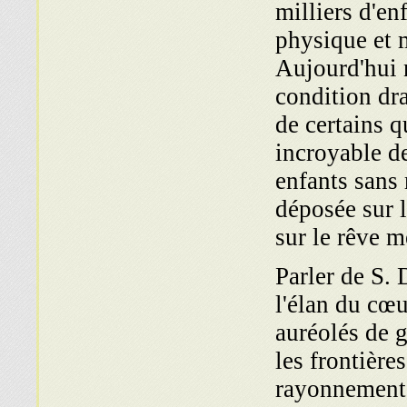
milliers d'en
physique et m
Aujourd'hui 
condition dr
de certains q
incroyable des
enfants sans 
déposée sur 
sur le rêve m
Parler de S. 
l'élan du cœ
auréolés de g
les frontière
rayonnement