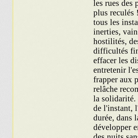
les rues des 
plus reculés
tous les inst
inerties, vai
hostilités, d
difficultés f
effacer les d
entretenir l'e
frapper aux 
relâche reco
la solidarité.
de l'instant, 
durée, dans la
développer en
des nuits san