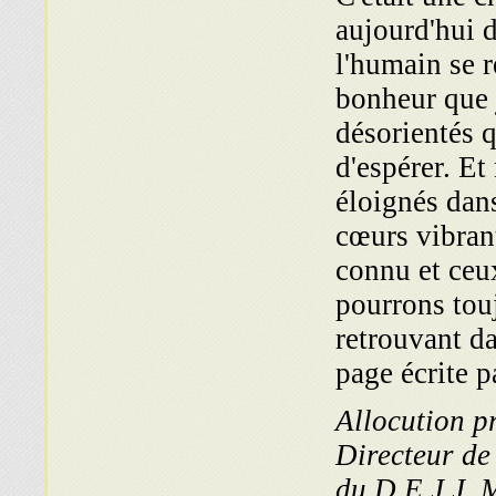
aujourd'hui 
l'humain se r
bonheur que 
désorientés q
d'espérer. Et
éloignés dans
cœurs vibrant
connu et ceux
pourrons tou
retrouvant d
page écrite p
Allocution 
Directeur de
du D.E.J.J. 