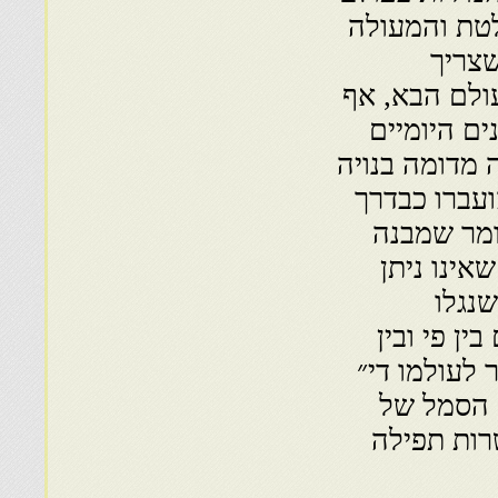
טת והמעולה
שצריך
ולם הבא, אף
ים היומיים
 מדומה בנויה
ועברו כבדרך
מר שמבנה
הוא כמו המספר האירציונלי ״פי״ (14,.3) שאינו ניתן
נגלו
ן פי ובין
שאמר לעולמו די״
א הסמל של
שרות תפילה