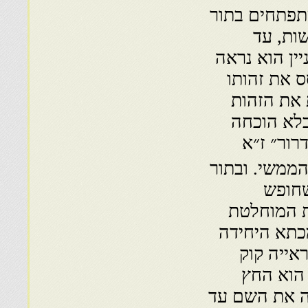
מתפתחים בתור
שות, עד
ין הוא נראה
ס את זהותו
 את הזהות
בלא הוכחה
ור״ ז״א
ממשי. ובתור
שחופש
ת המוחלטת
כתא היחידה
אייה קוק
 הוא החץ
ה את השם עד