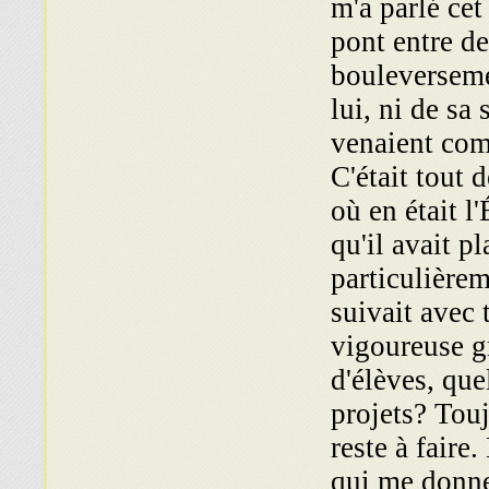
m'a parlé ce
pont entre de
bouleverseme
lui, ni de s
venaient com
C'était tout d
où en était l
qu'il avait p
particulière
suivait avec 
vigoureuse g
d'élèves, que
projets? Touj
reste à faire.
qui me donne 