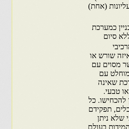
ליונות (אחת)
ניין כמערכת
לא סיום
רכיבי
יזה שורש או
ר מסוים עם
 מוחלט עם
כת שאינה
ו טבעי.
 להכחישו. כל
בלים, תפקידם
 שלא ניתן
מידות בעולם