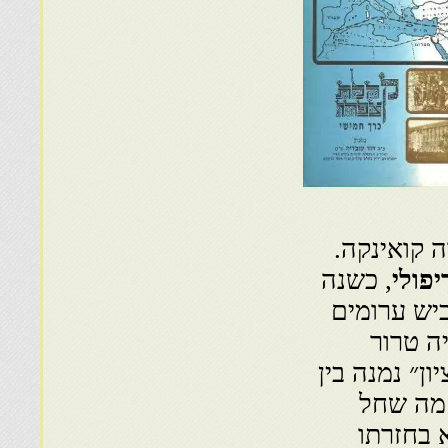
ה קואינקה.
פולי
, כשנה
ביש ערומים
יה טרור
ן״ נמנה בין
 מה שחל
א בחזרתו