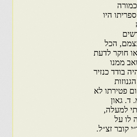
כמורה
ספריתו היו
שים
עצמם, הכל
או חוקר לדעת
אב ממנו
ה בודד כנזיר
גנוזות
ום פטירתו לא
 ד. גאון
 ממנו כתבתי למעלה,
 לו על
י קובר זצ״ל.