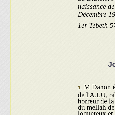
naissance de
Décembre 19
1er Tebeth 5
J
M.Danon éc
de l'A.I.U, o
horreur de la
du mellah de
loqueteux et 