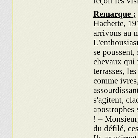
reçoit les vi
Remarque ;
Hachette, 19
arrivons au m
L'enthousiasm
se poussent, 
chevaux qui 
terrasses, le
comme ivres,
assourdissan
s'agitent, cl
apostrophes s
! – Monsieur,
du défilé, ce