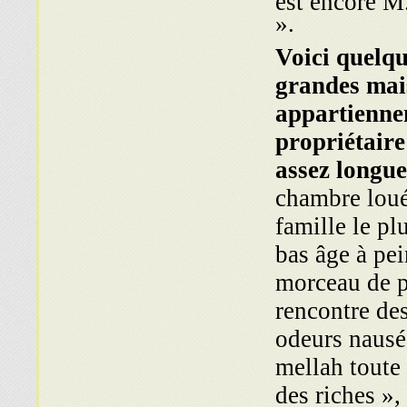
».
Voici quelque
grandes mais
appartiennen
propriétaire
assez longue
chambre louée
famille le p
bas âge à pei
morceau de p
rencontre des
odeurs nausé
mellah toute 
des riches »,