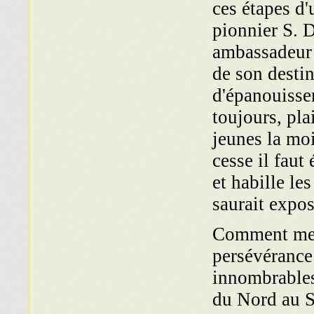
ces étapes d
pionnier S. D
ambassadeur 
de son destin
d'épanouissem
toujours, pla
jeunes la mo
cesse il faut
et habille le
saurait expo
Comment mesu
persévérance 
innombrables
du Nord au Su