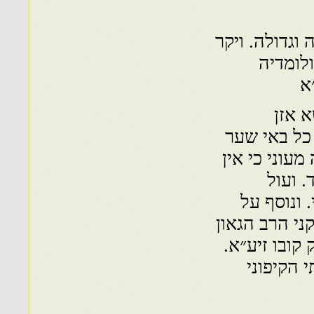
וגדולה. ויקר
לומדיה
א
 אזן
 כל באי שער
עוני כי אין
 ועול
 ונוסף על
ני הרב הגאון
קובו זיע״א.
 הקיפוני