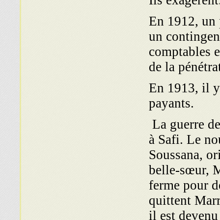
Ils exagèrent
En 1912, un p
un contingen
comptables et
de la pénétra
En 1913, il y
payants.
La guerre de
à Safi. Le no
Soussana, or
belle-sœur, 
ferme pour de
quittent Marr
il est devenu