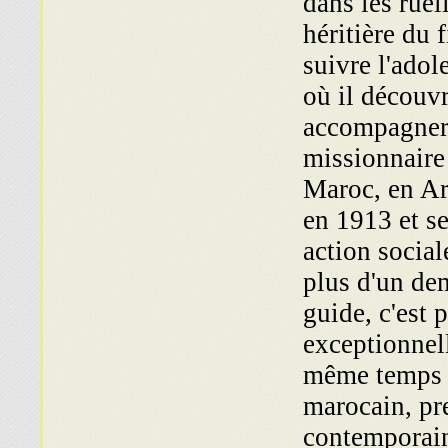
dans les ruel
héritière du 
suivre l'adol
où il découv
accompagner 
missionnaire 
Maroc, en Arg
en 1913 et se
action social
plus d'un dem
guide, c'est 
exceptionnell
même temps e
marocain, pr
contemporaine