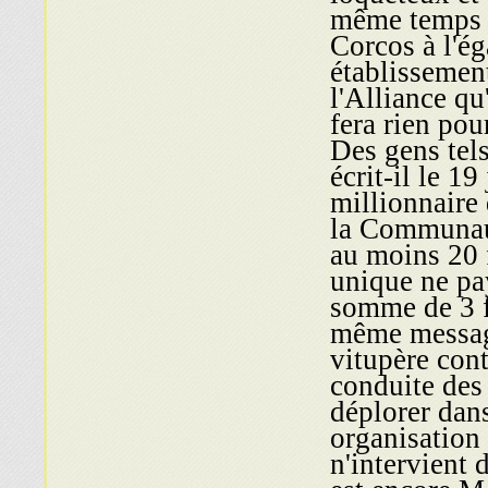
même temps l
Corcos à l'ég
établissement
l'Alliance qu
fera rien pour
Des gens tel
écrit-il le 19
millionnaire 
la Communau
au moins 20 
unique ne pa
somme de 3 f
même message
vitupère cont
conduite des 
déplorer dans
organisation
n'intervient 
est encore M