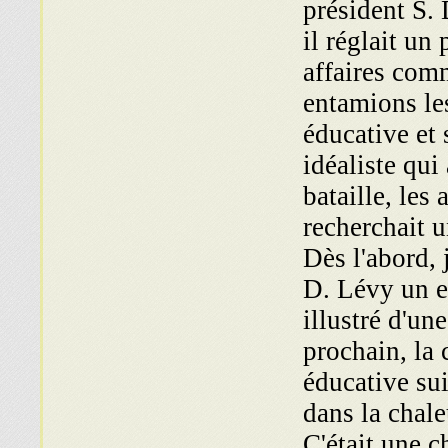
président S. 
il réglait un
affaires com
entamions les
éducative et 
idéaliste qui
bataille, les
recherchait 
Dès l'abord, 
D. Lévy un e
illustré d'un
prochain, la 
éducative sui
dans la chale
C'était une 