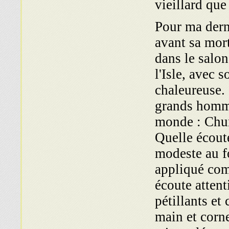
vieillard que 
Pour ma dern
avant sa mor
dans le salo
l'Isle, avec 
chaleureuse. 
grands homme
monde : Chur
Quelle écoute
modeste au fon
appliqué comm
écoute attent
pétillants et
main et corn