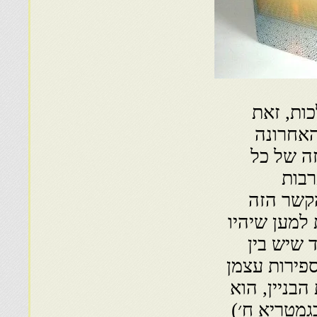
כות, זאת
האחרונה
זה של כל
רבות
הקשר הזה
ת למען שיהיו
 שיש בין
ספירות עצמן
הבניין, הוא
בגמטריא ח׳)