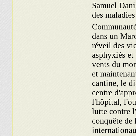
Samuel Danie
des maladies
Communautés
dans un Maro
réveil des v
asphyxiés et 
vents du mon
et maintenan
cantine, le d
centre d'appr
l'hôpital, l'o
lutte contre 
conquête de l
internationau