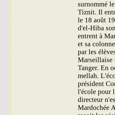
surnommé le s
Tiznit. Il en
le 18 août 19
d'el-Hiba son
entrent à Ma
et sa colonne
par les élève
Marseillaise 
Tanger. En o
mellah. L'éco
président Co
l'école pour 
directeur n'e
Mardochée Am