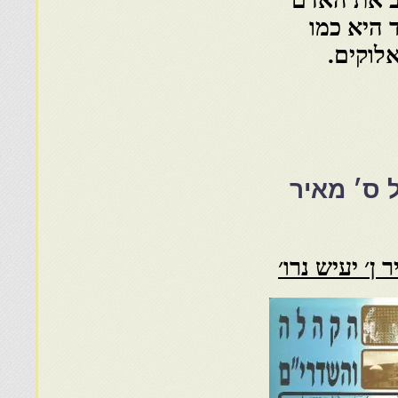
 היא כמו
לוקים.
 ס׳ מאיר
׳ יעיש נרו׳