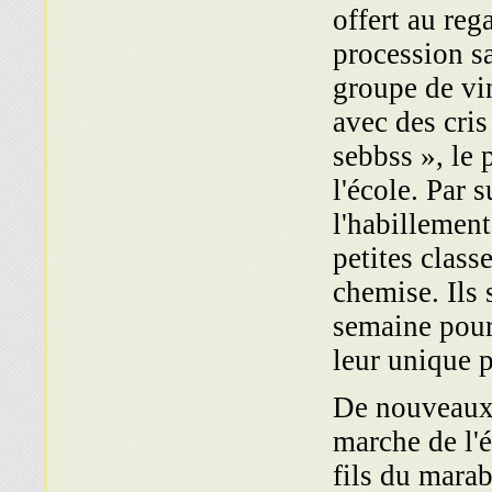
offert au reg
procession s
groupe de vi
avec des cris
sebbss », le
l'école. Par 
l'habillement
petites class
chemise. Ils 
semaine pour 
leur unique p
De nouveaux 
marche de l'é
fils du mara