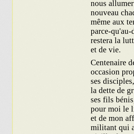
nous allumer
nouveau chaq
même aux tem
parce-qu'au-d
restera la lu
et de vie.
Centenaire d
occasion prop
ses disciples
la dette de g
ses fils béni
pour moi le 
et de mon af
militant qui