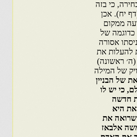
חירה, כי בזה
ף יח). אכן
עה ממקום
 כדוגמה של
יסתו אסורה
ת להעלות את
(ה׳ ראשונה)
יק של המילה
ת של הבניין
, כי יש לו
ת חדשה
את היא
 שרואה את
שה אלבאז
ב את האדם