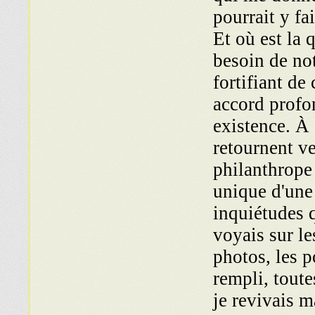
pourrait y f
Et où est la 
besoin de no
fortifiant de
accord profon
existence. À
retournent v
philanthrope
unique d'une 
inquiétudes q
voyais sur l
photos, les p
rempli, tout
je revivais m