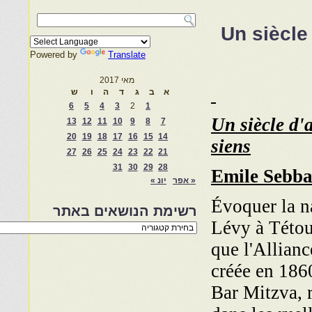
Un siècle
Powered by
Translate
מאי 2017
א
ב
ג
ד
ה
ו
ש
6
5
4
3
2
1
Un siècle d'
13
12
11
10
9
8
7
20
19
18
17
16
15
14
siens
27
26
25
24
23
22
21
31
30
29
28
Emile Sebb
« אפר
יונ »
Évoquer la n
רשימת הנושאים באתר
Lévy à Tétoua
רשימת
הנושאים
que l'Allianc
באתר
créée en 1860
Bar Mitzva, 